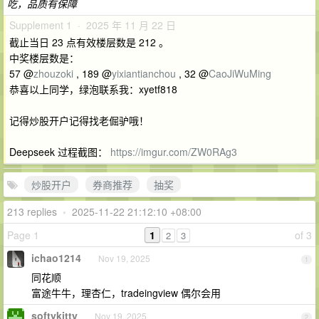
吃，品质有保障
Supplement 1 · 2025 年 11 月 22 日
截止当日 23 点有效楼层数是 212 。
中奖楼层数是：
57 @
zhouzoki
, 189 @
yixiantianchou
, 32 @
CaoJiWuMing
恭喜以上同学，绿泡联系我：xyetf818
记得炒股开户记得找老倔驴哦！
Deepseek 过程截图：
https://imgur.com/ZW0RAg3
炒股开户
券商推荐
抽奖
213 replies
•
2025-11-22 21:12:10 +08:00
Page 1
1
of 3
2
3
ichao1214
Nov 19, 2025
1
同花顺
富途牛牛，理杏仁，tradeingview 偶尔会用
softykitty
Nov 19, 2025
2