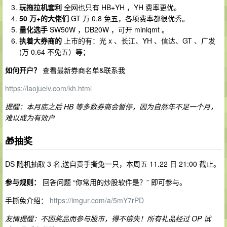
玩拖拉机套利
全网也只有 HB+YH ，YH 费率更优。
50 万+的大佬们
GT 万 0.8 免五，各项费率都很优秀。
量化选手
SW50W ，DB20W ，可开 miniqmt 。
执着大券商的
上市的有：光 x 、长江、YH 、信达、GT 、广发
(万 0.64 不免五）等；
如何开户？
查看最新券商名单&联系我
https://laojuelv.com/kh.html
提醒：本月底之后 HB 等多数券商会暂停，因为自然年不足一个月，
难以成为有效户
🎁抽奖
DS 随机抽取 3 名,送自贡手撕兔一只，本周五 11.22 日 21:00 截止。
参与规则：
回答问题 “你常用的炒股软件是？” 即可参与。
手撕兔介绍：
https://imgur.com/a/5mY7rPD
友情提醒：不因奖品而参与股市，得不偿失！所有礼品经过 OP 试