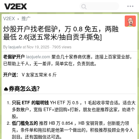
V2EX
推广
›
炒股开户找老倔驴，万 0.8 免五，两融
最低 2.6[送五常米/抽自贡手撕兔]
By
laojuelv
at Nov 19, 2025 · 7905 views
老倔驴开户
laojuelv.com
聚合几十家券商优惠，连接上百家营业部，
已帮助上千人，无一差评，简单实在，负责到底。
开户送：
V 友家五常米 6 斤
🔥券商怎么选？
只玩 ETF 的聪明钱
YH ETF 万 0.5 ，1 毛起收非常合适。适合大
多数散户，宽指 ETF+逆回购+打新，朋友也是推荐这家，劝退个
股。
低门槛免五的
推荐 HB 万 0.854 ，HB 宝钢背景，创新能力领
先，条件单和拖拉机是他第一个做出的，积极推荐投顾业务令人
刮目。还有国融信达可选。