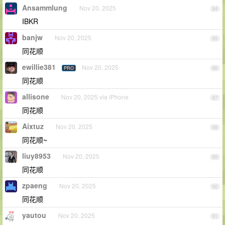
Ansammlung
Nov 20, 2025
84
IBKR
banjw
Nov 20, 2025
85
同花顺
ewillie381
Nov 20, 2025
PRO
86
同花顺
allisone
Nov 20, 2025 via iPhone
87
同花顺
Aixtuz
Nov 20, 2025
88
同花顺~
liuy8953
Nov 20, 2025
89
同花顺
zpaeng
Nov 20, 2025
90
同花顺
yautou
Nov 20, 2025
91