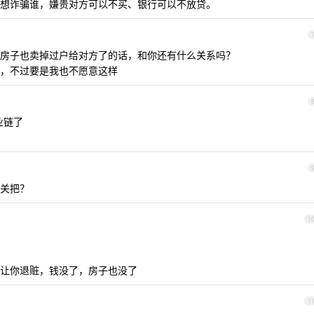
想诈骗谁，嫌贵对方可以不买、银行可以不放贷。
了，房子也卖掉过户给对方了的话，和你还有什么关系吗？
，不过要是我也不愿意这样
业链了
关把？
1
让你退赃，钱没了，房子也没了
1