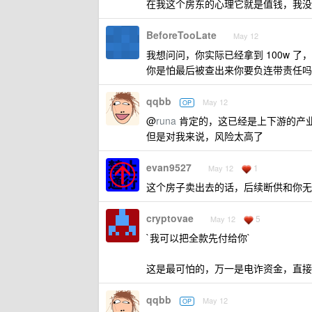
在我这个房东的心理它就是值钱，我没
BeforeTooLate
May 12
我想问问，你实际已经拿到 100w 
你是怕最后被查出来你要负连带责任吗
qqbb
May 12
OP
@
runa
肯定的，这已经是上下游的产
但是对我来说，风险太高了
evan9527
1
May 12
这个房子卖出去的话，后续断供和你无
cryptovae
5
May 12
`我可以把全款先付给你`
这是最可怕的，万一是电诈资金，直接
qqbb
May 12
OP