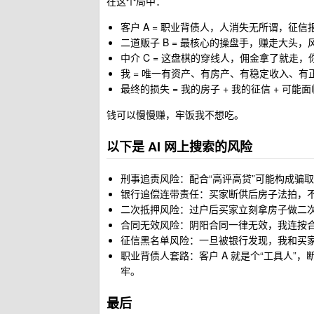
在这个局中：
客户 A = 职业背债人，人消失无所谓，征
二道贩子 B = 最核心的操盘手，赚走大头
中介 C = 这盘棋的穿线人，佣金拿了就走
我 = 唯一有资产、有房产、有稳定收入、有
最终的损失 = 我的房子 + 我的征信 + 可
钱可以慢慢赚，牢饭我不想吃。
以下是 AI 网上搜索的风险
刑事追责风险：配合“高评高贷”可能构成骗
银行追偿连带责任：买家断供后房子法拍，不
二次抵押风险：过户后买家立刻拿房子做二
合同无效风险：阴阳合同一律无效，我连按
征信黑名单风险：一旦被银行发现，我和买
职业背债人套路：客户 A 就是个“工具人
牢。
最后