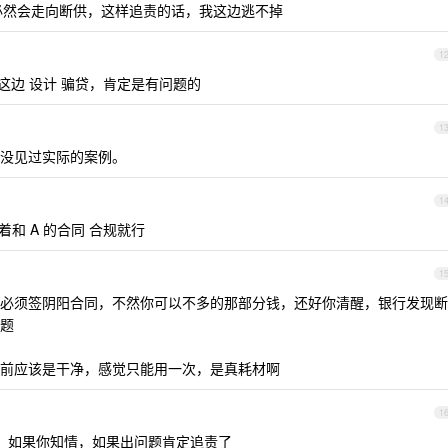
，必然会走向断供，这样追责的话，我这边逃不掉
1
边 设计 骗贷，肯定是有问题的
1
没见过实际的案例。
1
和 A 的合同 合规就行
1
必须签阴阳合同，不然你可以不多的那部分钱，还好你清醒，银行发现断
题
前应该是干净，感觉只能用一次，是真耗材啊
1
，如果你知情，如果出问题肯定追责了