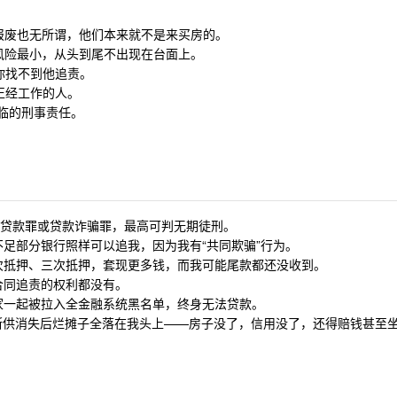
信报废也无所谓，他们本来就不是来买房的。
，风险最小，从头到尾不出现在台面上。
，你找不到他追责。
正经工作的人。
能面临的刑事责任。
取贷款罪或贷款诈骗罪，最高可判无期徒刑。
足部分银行照样可以追我，因为我有“共同欺骗”行为。
次抵押、三次抵押，套现更多钱，而我可能尾款都还没收到。
合同追责的权利都没有。
家一起被拉入全金融系统黑名单，终身无法贷款。
”，断供消失后烂摊子全落在我头上——房子没了，信用没了，还得赔钱甚至