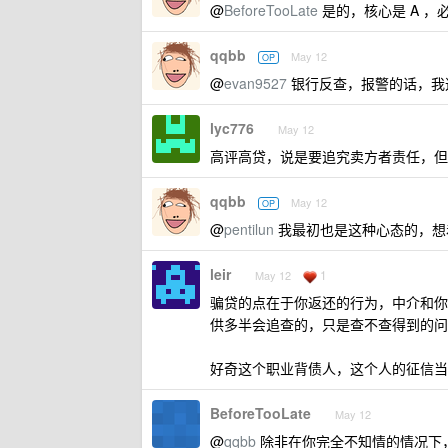
@
BeforeTooLate
是的，核心是 A 
qqbb
May 12
OP
@
evan9527
银行反查，报警的话，我这
lyc776
May 12
高评高贷，说是要追究卖方者责任，但
qqbb
May 12
OP
@
pentilun
我最初也是这种心态的，想着
leir
1
May 12
骗贷的点在于你返还的行为，中介和你
供多半会追查的，只是查不查得到的问
好奇这个职业背债人，这个人的征信当
BeforeTooLate
May 12
@
qqbb
除非在你完全不知情的情况下