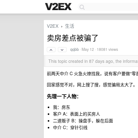
V2EX
生活
›
卖房差点被骗了
qqbb
·
May 12
· 18081 views
This topic created in 87 days ago, the infor
前两天中介 C 火急火燎找我，说有客户要做“
回家感觉不对，网上搜了搜，感觉骗局太大了。
先理一下人物：
我：房东
客户 A：表面上的买房人
二道贩子 B：操盘手，躲在后面
中介 C：穿针引线