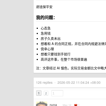
退钱保平安
我的问题：
心态急
急用钱
房子久卖未出
想着和 A 的合同正规，并在合同内规避法律
侥幸心理
想着只要钱到手就行
高评这件事，在整个市场很普遍
注：文章经过 AI 愠色，实际交易金额比文中略大
126 replies
•
2026-05-22 11:04:24 +08:00
1
2
runa
1
May 12