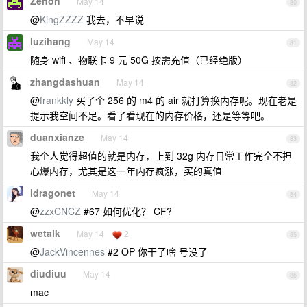
Zenon
May 14
80
@
KingZZZZ
我去，不早说
luzihang
May 14
81
随身 wifi 、物联卡 9 元 50G 按需充值（已经绝版）
zhangdashuan
May 14
82
@
frankkly
买了个 256 的 m4 的 air 就打算换内存呢。现在老是
提示我空间不足。看了看现在的内存价格，还是等等吧。
duanxianze
May 14
83
我个人觉得超值的就是内存，上到 32g 内存日常工作完全不担
心爆内存，尤其是这一年内存疯涨，买的真值
idragonet
May 14
84
@
zzxCNCZ
#67 如何优化？ CF?
wetalk
May 14
2
85
@
JackVincennes
#2 OP 你干了啥 号没了
diudiuu
May 14
86
mac