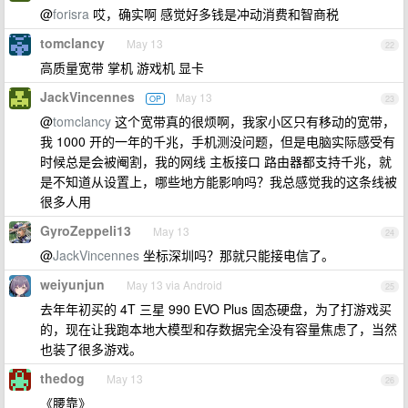
@
forisra
哎，确实啊 感觉好多钱是冲动消费和智商税
tomclancy
May 13
22
高质量宽带 掌机 游戏机 显卡
JackVincennes
May 13
OP
23
@
tomclancy
这个宽带真的很烦啊，我家小区只有移动的宽带，
我 1000 开的一年的千兆，手机测没问题，但是电脑实际感受有
时候总是会被阉割，我的网线 主板接口 路由器都支持千兆，就
是不知道从设置上，哪些地方能影响吗？我总感觉我的这条线被
很多人用
GyroZeppeli13
May 13
24
@
JackVincennes
坐标深圳吗？那就只能接电信了。
weiyunjun
May 13 via Android
25
去年年初买的 4T 三星 990 EVO Plus 固态硬盘，为了打游戏买
的，现在让我跑本地大模型和存数据完全没有容量焦虑了，当然
也装了很多游戏。
thedog
May 13
26
《腰靠》