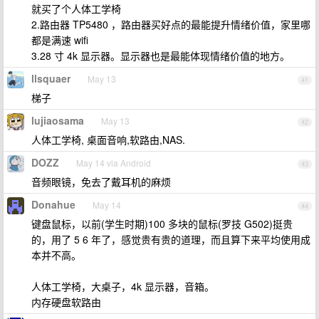
就买了个人体工学椅
2.路由器 TP5480 ，路由器买好点的最能提升情绪价值，家里哪
都是满速 wifi
3.28 寸 4k 显示器。显示器也是最能体现情绪价值的地方。
llsquaer
May 13
41
梯子
lujiaosama
May 13
42
人体工学椅, 桌面音响,软路由,NAS.
DOZZ
May 14 via Android
43
音频眼镜，免去了戴耳机的麻烦
Donahue
May 14
44
键盘鼠标，以前(学生时期)100 多块的鼠标(罗技 G502)挺贵
的，用了 5 6 年了，感觉贵有贵的道理，而且算下来平均使用成
本并不高。
人体工学椅，大桌子，4k 显示器，音箱。
内存硬盘软路由