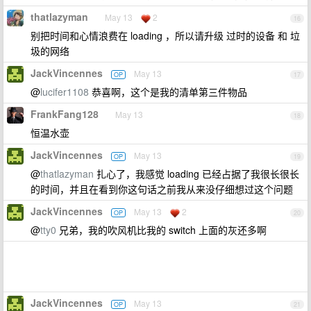
thatlazyman
May 13
2
16
别把时间和心情浪费在 loading ，所以请升级 过时的设备 和 垃
圾的网络
JackVincennes
May 13
OP
17
@
lucifer1108
恭喜啊，这个是我的清单第三件物品
FrankFang128
May 13
18
恒温水壶
JackVincennes
May 13
OP
19
@
thatlazyman
扎心了，我感觉 loading 已经占据了我很长很长
的时间，并且在看到你这句话之前我从来没仔细想过这个问题
JackVincennes
May 13
2
OP
20
@
tty0
兄弟，我的吹风机比我的 switch 上面的灰还多啊
JackVincennes
May 13
OP
21