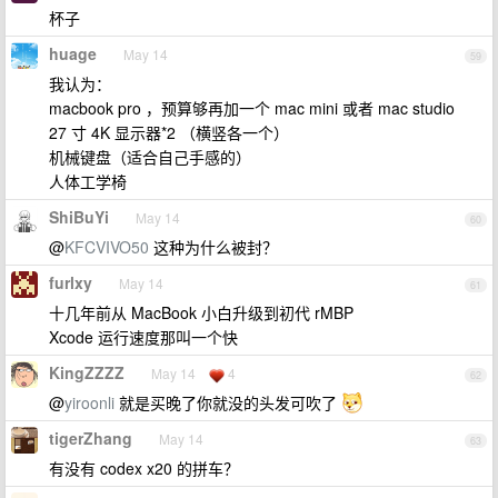
杯子
huage
May 14
59
我认为：
macbook pro ，预算够再加一个 mac mini 或者 mac studio
27 寸 4K 显示器*2 （横竖各一个）
机械键盘（适合自己手感的）
人体工学椅
ShiBuYi
May 14
60
@
KFCVIVO50
这种为什么被封？
furlxy
May 14
61
十几年前从 MacBook 小白升级到初代 rMBP
Xcode 运行速度那叫一个快
KingZZZZ
May 14
4
62
@
yiroonli
就是买晚了你就没的头发可吹了
tigerZhang
May 14
63
有没有 codex x20 的拼车？