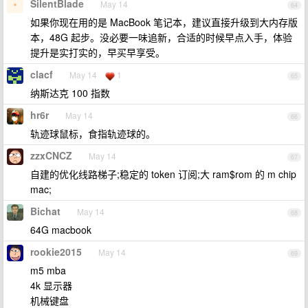
SilentBlade
May 14
64
如果你现在用的是 MacBook 笔记本，建议直接升级到大内存版
本，48G 起步。没必要一味追新，合适的时候早点入手，体验
提升是实打实的，早买早享受。
clacf
May 14
1
65
纳斯达克 100 指数
hr6r
May 14
66
轨迹球鼠标，食指轨迹球的。
zzxCNCZ
May 14
67
自建的优化线路梯子;稳定的 token 订阅;大 ram$rom 的 m chip
mac;
Bichat
May 14
68
64G macbook
rookie2015
May 14
69
m5 mba
4k 显示器
机械键盘