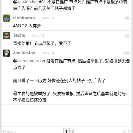
@
JoeJoeJoe
#91 不是在推广 节点吗？推广节点不是很多中转
站广告吗？前几天热门帖子都疯了
t1shinyruo
May 14
98
48G * 2 内存条
Yechs
May 14
99
直接给推广节点屏蔽了，受不了
JoeJoeJoe
May 14
100
@
csfreshman
op 没发在推广节点, 然后被举报了, 就被挪到无要
点去了
而且看了一下历史 好像还在别人的帖子下打广告了
最主要的是被举报了, 只要被举报, 然后查证之后基本就是封号.
不举报应该还没事.
Page 1
1
of 2
2