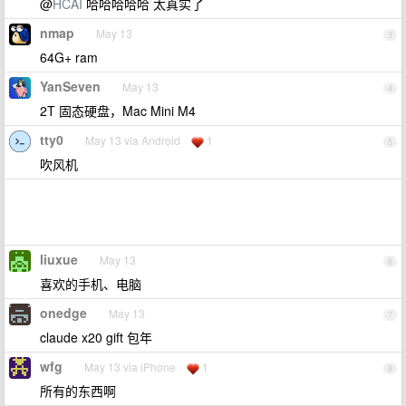
@
HCAI
哈哈哈哈哈 太真实了
nmap
May 13
3
64G+ ram
YanSeven
May 13
4
2T 固态硬盘，Mac Mini M4
tty0
May 13 via Android
1
5
吹风机
liuxue
May 13
6
喜欢的手机、电脑
onedge
May 13
7
claude x20 gift 包年
wfg
May 13 via iPhone
1
8
所有的东西啊