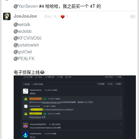
@
YanSeven
#4 哈哈哈，我之前买一个 4T 的
JoeJoeJoe
May 14
5
91
@
wetalk
@
wclebb
@
KFCVIVO50
@
potatowish
@
gotOwt
@
PEALFK
电子侦探上线😂