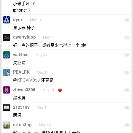
小米手环 10
iphone17
oyex
May 14
70
显示器 椅子
qwertyiuop
May 14
71
好一点的椅子，或者至少也得上一个 bkt
wat4me
May 14
72
失业险
PEALFK
May 14
73
@
KFCVIVO50
还真是
zhiwei3306
May 14
1
74
墨水屏
21231sv
May 14
75
医保
m1ch3ng
May 14
76
@
comeAcross
准备 618 也入手一台