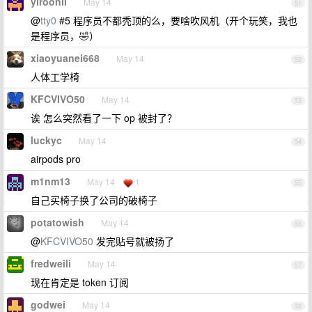
yiroonli
May 14
51
@
tty0
#5 程序员不都秃顶的么，要啥吹风机（开个玩笑，我也
是程序员，🤣）
xiaoyuanei668
May 14
52
人体工学椅
KFCVIVO50
May 14
53
诶 怎么突然看了一下 op 被封了？
luckyc
May 14
54
airpods pro
m1nm13
May 14
1
55
自己买椅子换了公司的破椅子
potatowish
May 14
56
@
KFCVIVO50
发完贴号就被扬了
fredweili
May 14
57
现在肯定是 token 订阅
godwei
May 14
58