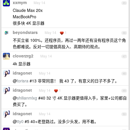
xxmym
May 14
45
Claude Max 20x
MacBookPro
很多块 4K 显示器
beyondstars
May 14
1
46
不买立省 100%，还程序员，再过一两年还有没有程序员这个角
色都难说。反对一切提倡高投入、高期待的观点。
cloverzrg2
May 14
47
4k 显示器
idragonet
May 14
48
@
forisra
#13 非常同意！ 我 43 了，有意义的日子不多了。
idragonet
May 14
1
49
@
shilianmlxg
#40 32 寸 4K 显示器更值得入手，家里+公司都自
费买了。
idragonet
May 14
50
@
tty0
#5 40+老登路过。没多少头发，用不着。