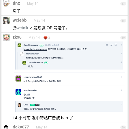
tinx
May 14
87
房子
wclebb
May 14
88
@
wetalk
才发现这 OP 号没了。
zk98
May 14
2
89
14 小时前 发中转站广告被 ban 了
ricky077
May 14
90