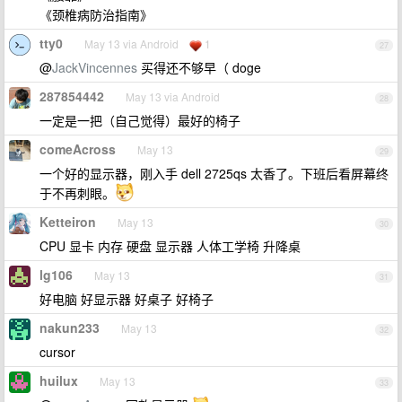
《颈椎病防治指南》
tty0
May 13 via Android
1
27
@
JackVincennes
买得还不够早（ doge
287854442
May 13 via Android
28
一定是一把（自己觉得）最好的椅子
comeAcross
May 13
29
一个好的显示器，刚入手 dell 2725qs 太香了。下班后看屏幕终
于不再刺眼。
Ketteiron
May 13
30
CPU 显卡 内存 硬盘 显示器 人体工学椅 升降桌
lg106
May 13
31
好电脑 好显示器 好桌子 好椅子
nakun233
May 13
32
cursor
huilux
May 13
33