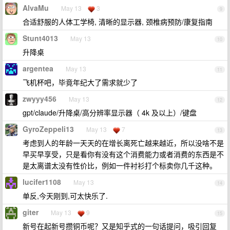
AlvaMu
May 13
3
9
合适舒服的人体工学椅, 清晰的显示器, 颈椎病预防/康复指南
Stunt4013
May 13
10
升降桌
argentea
May 13
11
飞机杯吧，毕竟年纪大了需求就少了
zwyyy456
May 13
12
gpt/claude/升降桌/高分辨率显示器（ 4k 及以上）/键盘
GyroZeppeli13
May 13
7
13
考虑到人的年龄一天天的在增长离死亡越来越近，所以没啥不是
早买早享受，只是看你有没有这个消费能力或者消费的东西是不
是太离谱太没有性价比，例如一件衬衫打个标卖你几千这种。
lucifer1108
May 13
14
单反,今天刚到,可太快乐了.
giter
May 13
9
15
新号在起新号攒铜币呢？又是知乎式的一句话提问，吸引回复