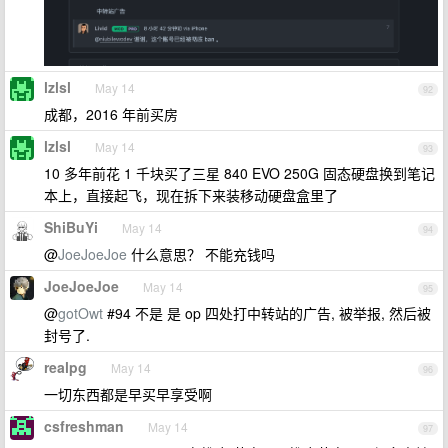
lzlsl
May 14
92
成都，2016 年前买房
lzlsl
May 14
93
10 多年前花 1 千块买了三星 840 EVO 250G 固态硬盘换到笔记
本上，直接起飞，现在拆下来装移动硬盘盒里了
ShiBuYi
May 14
94
@
JoeJoeJoe
什么意思？ 不能充钱吗
JoeJoeJoe
May 14
95
@
gotOwt
#94 不是 是 op 四处打中转站的广告, 被举报, 然后被
封号了.
realpg
May 14
96
一切东西都是早买早享受啊
csfreshman
May 14
97