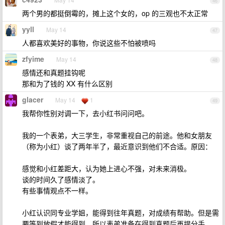
46
两个男的都挺倒霉的，摊上这个女的，op 的三观也不太正常
yyll
May 14
47
人都喜欢美好的事物，你说这些不怕被喷吗
zfyime
May 14
48
感情还和真题挂钩呢
那和为了钱的 XX 有什么区别
glacer
May 14
1
49
我帮你性别对调一下，去小红书问问吧。
我的一个表弟，大三学生，非常重视自己的前途。他和女朋友
（称为小红）谈了两年半了，最近意识到他们不合适。原因：
感觉和小红差距大，认为她上进心不强，对未来消极。
谈的时间久了感情淡了。
有些事情观点不一样。
小红认识同专业学姐，能得到往年真题，对成绩有帮助。但是需
要等到放假才能得到，所以表弟准备在得到真题后再提分手。