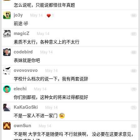
怎么说呢，只能说都怪往年真题
jo3y
May 14
1
66
前途 🤣
magicZ
May 14
67
素质不太行，各种意义上的不太行
codebird
May 14
68
表妹就是你吧
ovovovovo
May 14
69
学校什么档次的说一下，我有两套说辞
elechi
May 14
70
你们别鄙视，这种女的将来过得都挺好
KaKaGoSki
May 14
71
不是一家人不进一家门
ownSun
May 14
72
不是啊 大学生不是随便吗 不行就换啊， 没必要在这要求意见，