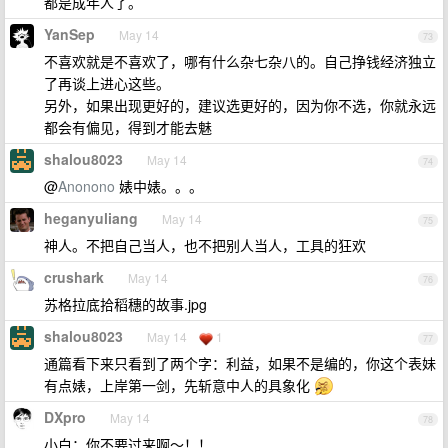
都是成年人了。
YanSep
May 14
73
不喜欢就是不喜欢了，哪有什么杂七杂八的。自己挣钱经济独立
了再谈上进心这些。
另外，如果出现更好的，建议选更好的，因为你不选，你就永远
都会有偏见，得到才能去魅
shalou8023
May 14
74
@
Anonono
婊中婊。。。
heganyuliang
May 14
75
神人。不把自己当人，也不把别人当人，工具的狂欢
crushark
May 14
76
苏格拉底拾稻穗的故事.jpg
shalou8023
May 14
1
77
通篇看下来只看到了两个字：利益，如果不是编的，你这个表妹
有点婊，上岸第一剑，先斩意中人的具象化
DXpro
May 14
78
小白：你不要过来啊～！！