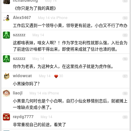
richardwong
May 14
53
《你只是为了我的真题》
Alex5467
May 14 via iPhone
54
工作后又遇到一个领导小黄，领导更有前途，小白又不行了咋办
szzzzz
May 14
55
这都啥表妹，啥女人啊？！作为学生功利性就那么强，入社会为
了前途估计啥都干得出来，即使将来成就了估计也渣的很。
szzzzz
May 14
56
你作为老表，为这种女人，在这里找点子就是为虎作伥。
widowcat
May 14
30
57
小黑操你妈了？
liaojl
May 14 via iPhone
58
小黑曾几何时也是个小白啊，自打小仙女移情别恋后，就被摊上
一堆缺点变成小黑了。
raydg7777
May 14
59
非常重视自己的前途，看笑了