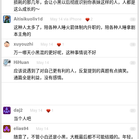
损耗的那几年，会让小黑以后彻底识别你表妹这样的人，人都是
这么成长的～
Aitisikuoliv1d
May 14 via iPhone
2
18
这种人太多了，陪各种人睡火箭体制内升职的，陪各种人睡拿剧
本主角的
xuyouzhi
May 14
1
19
万一哪天小黑混的更好呢，这种事情说不好
HiHuan
May 14
20
应该说遇到了对自己更有利的人，反复提到的真题有点搞笑。
通篇全是利益，没有感情。
daj2
May 14
1
21
当个人吧
elias94
May 14
22
随意了，不管小白还是小黑，大概最后都不可能结婚的。年轻，