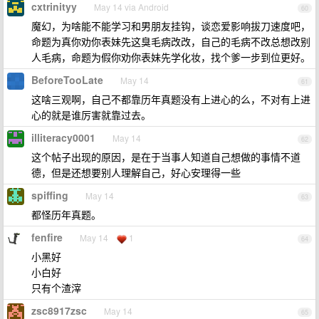
cxtrinityy
May 14 via Android
60
魔幻，为啥能不能学习和男朋友挂钩，谈恋爱影响拔刀速度吧，
命题为真你劝你表妹先这臭毛病改改，自己的毛病不改总想改别
人毛病，命题为假你劝你表妹先学化妆，找个爹一步到位更好。
BeforeTooLate
May 14
61
这啥三观啊，自己不都靠历年真题没有上进心的么，不对有上进
心的就是谁厉害就靠过去。
illiteracy0001
May 14
62
这个帖子出现的原因，是在于当事人知道自己想做的事情不道
德，但是还想要别人理解自己，好心安理得一些
spiffing
May 14
63
都怪历年真题。
fenfire
May 14
1
64
小黑好
小白好
只有个渣滓
zsc8917zsc
May 14
65