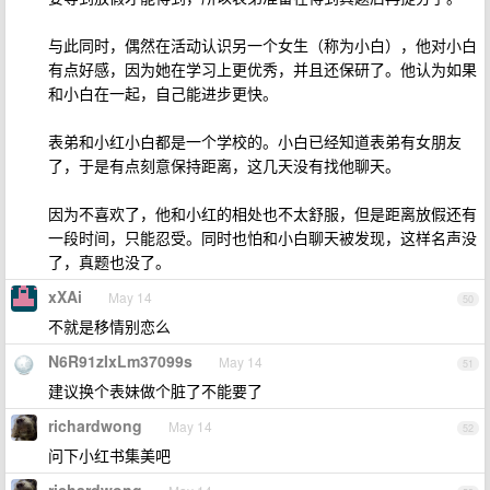
与此同时，偶然在活动认识另一个女生（称为小白），他对小白
有点好感，因为她在学习上更优秀，并且还保研了。他认为如果
和小白在一起，自己能进步更快。
表弟和小红小白都是一个学校的。小白已经知道表弟有女朋友
了，于是有点刻意保持距离，这几天没有找他聊天。
因为不喜欢了，他和小红的相处也不太舒服，但是距离放假还有
一段时间，只能忍受。同时也怕和小白聊天被发现，这样名声没
了，真题也没了。
xXAi
May 14
50
不就是移情别恋么
N6R91zIxLm37099s
May 14
51
建议换个表妹做个脏了不能要了
richardwong
May 14
52
问下小红书集美吧