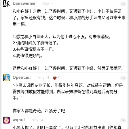
Danswerme
May 14
32
和小白好上之后，过了段时间，又遇到了小红，小红不仅保研
了，家里还很有钱，这个时候，和小黑的分手理由又可以拿出来
用一遍：
1.感觉和小白差距大，认为他上进心不强，对未来消极。
2.谈的时间久了感情淡了。
3.有些事情观点不一样。
4.我值得更好的。
然后和小红好上，过了段时间，又遇到了小绿，然后无限循环。
OpenList
May 14
3
33
“小黑认识同专业学长，能得到往年真题，对成绩有帮助。但是
需要等到放假才能得到，所以表妹准备在得到真题后再提分
手。”
你家人都是奇葩，赶紧分了吧
wqhui
May 14
34
小黑太惨了，明明不喜欢了，但为了让他的利益出来（往年真