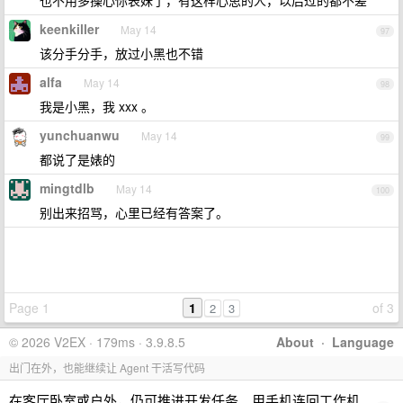
也不用多操心你表妹了，有这样心思的人，以后过的都不差
keenkiller
May 14
97
该分手分手，放过小黑也不错
alfa
May 14
98
我是小黑，我 xxx 。
yunchuanwu
May 14
99
都说了是婊的
mingtdlb
May 14
100
别出来招骂，心里已经有答案了。
Page 1
1
of 3
2
3
© 2026 V2EX · 179ms · 3.9.8.5
About
·
Language
出门在外，也能继续让 Agent 干活写代码
在客厅卧室或户外，仍可推进开发任务。用手机连回工作机