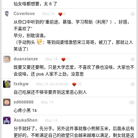
仙女啥都想要，太 6 了
Coverlove
May 14
6
7
从你口中听到的“重前途、慕强、学习帮助（利用？）、好感，
不喜欢了”
早分，别耽误谁。
（手动狗头
：等到阎婆惜激怒宋江哥哥，被刀了，那就让人
笑话了）
duanxianze
May 14
11
8
既要又要还要啊，只是大学恋爱，不喜欢了换也没啥，大家也不
会说啥，还 pua 人家不上劲，没意思
fxxkgw
May 14 via Android
20
9
自己吃屎还不够非要弄到这里恶心别人
xd666888
May 14
10
心疼小黑 1s
AsukaShen
May 14
11
分手就好了，先分手。另外这件事就像小熊掰玉米，后面永远有
更好的，不断满足自己的欲望只会越来越难以满足，剩女就是这