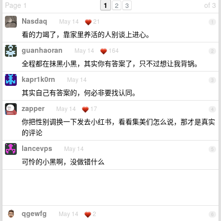
Page 1
1
of 3
2
3
Nasdaq
May 14
21
1
看的力竭了，靠家里养活的人别谈上进心。
guanhaoran
May 14
164
2
全程都在抹黑小黑，其实你有答案了，只不过想让我背锅。
kapr1k0rn
May 14
3
其实自己有答案的，何必非要找认同。
zapper
May 14
17
4
你把性别调换一下发去小红书，看看集美们怎么说，那才是真实
的评论
lancevps
May 14
5
可怜的小黑啊，没做错什么
qgewfg
May 14
2
6