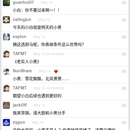
guanhui07
May 14
84
小白：你不要过来啊～！！
cslingjun
May 14
85
今天的小白就是明天的小黑
explon
May 14
86
搁这选驸马呢，你表妹条件这么优秀吗？
TAFMT
May 14 via Android
87
《老实人小黑》
SunShare
May 14
1
88
小黑：雪花飘飘，北风萧萧……
TAFMT
May 14 via Android
89
期望小白后续也遇到更好的
jackOff
May 14
90
我来背锅，请大胆和小黑分手
zqguo
May 14
91
艹你大爷的，小黑不是人 ？你表妹就是婊子，还要立牌坊。