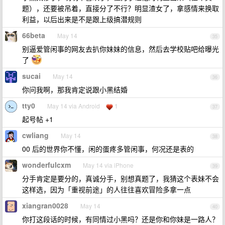
题），还要被吊着，直接分了不行？明显渣女了，拿感情来换取
利益，以后出来是不是跟上级搞潜规则
66beta
May 14
35
别逼爱管闲事的网友去扒你妹妹的信息，然后去学校贴吧给曝光
了
sucai
May 14
36
你问我啊，那我肯定说跟小黑结婚
tty0
May 14 via Android
1
37
起号帖 +1
cwliang
May 14
38
00 后的世界你不懂，闲的蛋疼多管闲事，何况还是表的
wonderfulcxm
May 14 via iPhone
39
分手肯定是要分的，真诚分手，别想真题了，我猜这个表妹不会
这样选，因为「重视前途」的人往往喜欢冒险多拿一点
xiangran0028
May 14
40
你打这段话的时候，有同情过小黑吗？还是你和你妹是一路人？