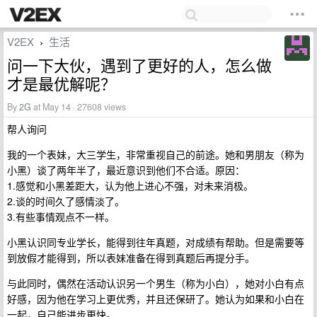
V2EX
生活
›
问一下大伙，遇到了更好的人，怎么做
才是最优解呢？
By
2G
at May 14 · 27608 views
帮人询问
我的一个表妹，大三学生，非常重视自己的前途。她和男朋友（称为
小黑）谈了两年半了，最近意识到他们不合适。原因：
1.感觉和小黑差距大，认为他上进心不强，对未来消极。
2.谈的时间久了感情淡了。
3.有些事情观点不一样。
小黑认识同专业学长，能得到往年真题，对成绩有帮助。但是需要等
到放假才能得到，所以表妹准备在得到真题后再提分手。
与此同时，偶然在活动认识另一个男生（称为小白），她对小白有点
好感，因为他在学习上更优秀，并且还保研了。她认为如果和小白在
一起，自己能进步更快。