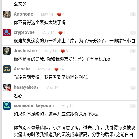
么来的。
Anonono
May 14
4
12
你不觉得这个表妹太婊了吗
cryptovae
May 14
6
13
很难想象这女的万一将来上了岸，为了局长公子，一脚踹掉小白
JoeJoeJoe
May 14
6
14
你不是真的爱我, 你和我谈恋爱只是为了学英语.jpg
Arasaka
May 14
14
15
我没看到爱情，我只看到了纯粹的利益。
hasayake97
May 14
16
恶心
someonelikeyouah
May 14
17
如果你不是编的，这事儿应该跟你关系不大。
你帮别人做最优解，小黑同意了吗，过去几年，我觉得每次被现
实痛击的时候我知道我的沉没成本很高，分手的后果+之前白白