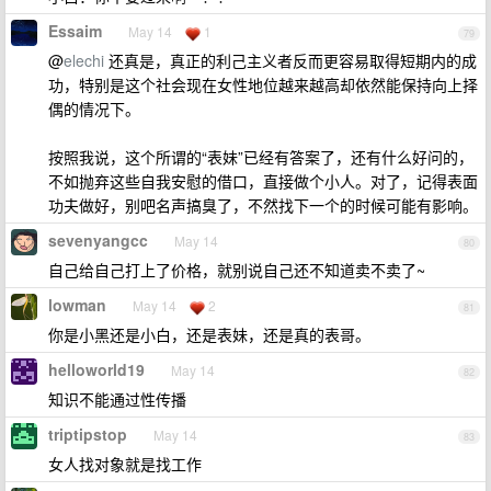
Essaim
May 14
1
79
@
elechi
还真是，真正的利己主义者反而更容易取得短期内的成
功，特别是这个社会现在女性地位越来越高却依然能保持向上择
偶的情况下。
按照我说，这个所谓的“表妹”已经有答案了，还有什么好问的，
不如抛弃这些自我安慰的借口，直接做个小人。对了，记得表面
功夫做好，别吧名声搞臭了，不然找下一个的时候可能有影响。
sevenyangcc
May 14
80
自己给自己打上了价格，就别说自己还不知道卖不卖了~
lowman
May 14
2
81
你是小黑还是小白，还是表妹，还是真的表哥。
helloworld19
May 14
82
知识不能通过性传播
triptipstop
May 14
83
女人找对象就是找工作