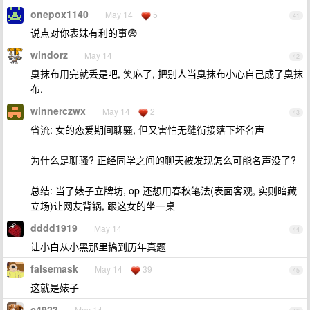
onepox1140
May 14
5
41
说点对你表妹有利的事😨
windorz
May 14
42
臭抹布用完就丢是吧, 笑麻了, 把别人当臭抹布小心自己成了臭抹
布.
winnerczwx
May 14
2
43
省流: 女的恋爱期间聊骚, 但又害怕无缝衔接落下坏名声
为什么是聊骚? 正经同学之间的聊天被发现怎么可能名声没了?
总结: 当了婊子立牌坊, op 还想用春秋笔法(表面客观, 实则暗藏
立场)让网友背锅, 跟这女的坐一桌
dddd1919
May 14
44
让小白从小黑那里搞到历年真题
falsemask
May 14
39
45
这就是婊子
c4923
May 14