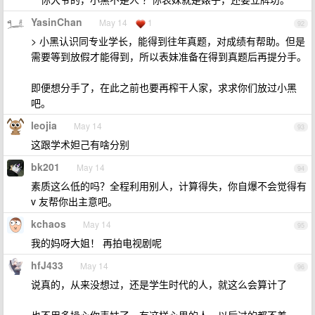
YasinChan
May 14
1
92
> 小黑认识同专业学长，能得到往年真题，对成绩有帮助。但是
需要等到放假才能得到，所以表妹准备在得到真题后再提分手。
即便想分手了，在此之前也要再榨干人家，求求你们放过小黑
吧。
leojia
May 14
93
这跟学术妲己有啥分别
bk201
May 14
94
素质这么低的吗？全程利用别人，计算得失，你自爆不会觉得有
v 友帮你出主意吧。
kchaos
May 14
95
我的妈呀大姐！ 再拍电视剧呢
hfJ433
May 14
96
说真的，从来没想过，还是学生时代的人，就这么会算计了