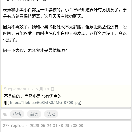
表妹和小黑小白都是一个学校的。小白已经知道表妹有男朋友了，于
是有点刻意保持距离，这几天没有找她聊天。
因为不喜欢了，她和小黑的相处也不太舒服，但是距离放假还有一段
时间，只能忍受。同时也怕和小白聊天被发现，这样名声没了，真题
也没了。
问一下大伙，怎么做才是最优解呢？
Supplement 1 · 5 月 14 日
不是编的，当然小黑也有优点的
![](
https://i.ibb.co/6c8tvtK8/IMG-0700.jpg
)
感情
前途
选择
274 replies
•
2026-05-24 01:40:29 +08:00