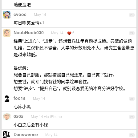
随便造吧
cvooc
May 14
23
每日嘲笑爱情+1
NoobNoob030
May 14
6
24
经典“上进心”、“进步”，还想着靠往年真题提成绩。典型的做题
思维，三观都还不健全，大学的分数用处不大，研究生含金量更
是越来越低。
最优解：
想要自己舒服，那就按照自己想法来，自己爽了就行。
想要钱，就专门找有钱的同学趁早套住。
想要“进步”、“提升自己”，就别谈恋爱无脑冲高分进好学校。
foo1s
May 14
25
心疼小黑
0x0x
May 14 via iPhone
26
小白之后会有小绿
Danswerme
May 14
27