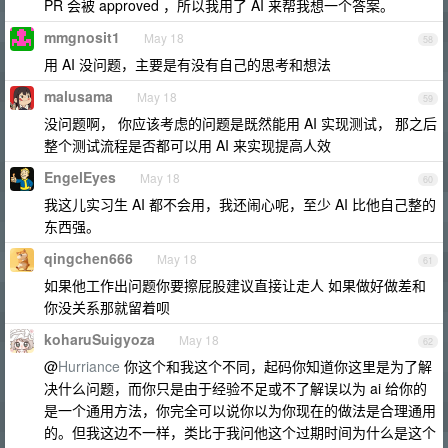
PR 会被 approved ，所以我用了 AI 来帮我想一个答案。
mmgnosit1
May 18
58
用 AI 没问题，主要是有没有自己的思考和想法
malusama
May 18
59
没问题啊， 你应该考虑的问题是既然能用 AI 实现测试， 那之后
整个测试流程是否都可以用 AI 来实现提高人效
EngelEyes
May 18
60
我这儿实习生 AI 都不会用，我还闹心呢，至少 AI 比他自己整的
东西强。
qingchen666
May 18
61
如果他工作出问题你要擦屁股建议直接让走人 如果做好做差和
你没关系那就留着呗
koharuSuigyoza
May 18
62
@
Hurriance
你这个和我这个不同，起码你知道你这里是为了解
决什么问题，而你只是由于经验不足或不了解误以为 ai 给你的
是一个通用方法，你完全可以说你以为你现在的做法是合理通用
的。但我这边不一样，类比于我问他这个过期时间为什么是这个