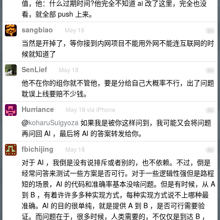
值，他：什么过期时间?他完全不知道 ai 改了这里，完全也没
看，就全部 push 上来。
sangbiao
May 18
63
当然是开掉了，等你接到内网项目不能用外网不能连互联网的时
候就知道了
SenLief
May 18
64
他不在你的组你就不管他，要是分给自己大概率不行，出了问题
耽误上线要赔不少钱。
Hurriance
May 18 via iPhone
65
@
koharuSuigyoza
如果我是被你这样问到，我可能又会将问题
再问回 AI ，最后将 AI 的答案转发给你。
fbichijing
May 18
66
对于 AI ，我倒是没有说排斥或者别的，也不依赖。不过，倒是
经常问答来测试一些方案是否可行。对于一些逻辑性强但是路程
短的场景，AI 的代码和准确率基本没啥问题。但是有时候，从 A
到 B ，有着许许多多种实现方式，每种实现方式说不上哪种最
准确。AI 的目的很单纯，就是提供 A 到 B ，是否可行需要验
证。而问题在于，很多时候，人类需要的，不仅仅是到达 B ，