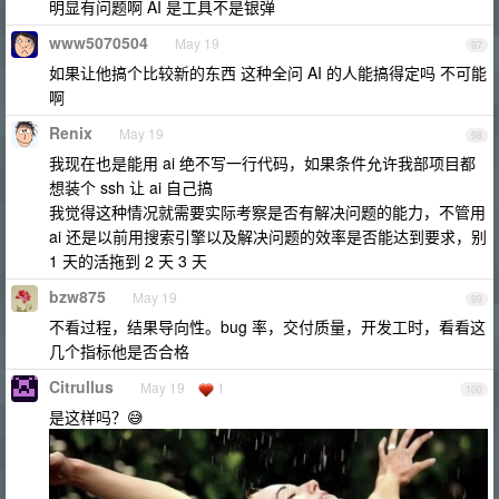
明显有问题啊 AI 是工具不是银弹
www5070504
May 19
97
如果让他搞个比较新的东西 这种全问 AI 的人能搞得定吗 不可能
啊
Renix
May 19
98
我现在也是能用 ai 绝不写一行代码，如果条件允许我部项目都
想装个 ssh 让 ai 自己搞
我觉得这种情况就需要实际考察是否有解决问题的能力，不管用
ai 还是以前用搜索引擎以及解决问题的效率是否能达到要求，别
1 天的活拖到 2 天 3 天
bzw875
May 19
99
不看过程，结果导向性。bug 率，交付质量，开发工时，看看这
几个指标他是否合格
Citrullus
May 19
1
100
是这样吗？😅