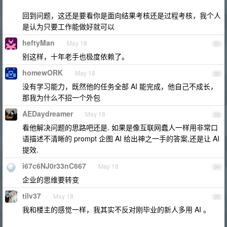
回到问题，这还是要看你是面向结果考核还是过程考核，我个人
是认为只要工作能做好就可以
heftyMan
May 18
31
别这样，十年老手也极度依赖了。
homewORK
May 18
32
没有学习能力，既然他的任务全部 AI 能完成，他自己不成长，
那我为什么不招一个外包
AEDaydreamer
May 18
33
看他解决问题的思路吧还是. 如果是像互联网蠢人一样用非常口
语描述不清晰的 prompt 企图 AI 给出神之一手的答案,还是让 AI
提效.
i67c6NJ0r33nC667
May 18
34
企业的思维要转变
tilv37
May 18
35
我和楼主的感觉一样，我其实不反对刚毕业的新人多用 AI 。