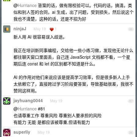
@
Hurriance
答案的话，做有限校验可以。代码的话，搞清。类
似和别人签的合同，ai 生成，出了问题，受到损失，然后说这个
我也不清楚，这种的话，还是不招为好
ninjaJ
May 19
1
86
新人用 AI 很容易误入歧途。
我正在培训新同事编程，交给他一些小练习做，发现他无论什么
都往聊天窗口里面丢，自己连 JavaScript 文档都不看，一个星
期后连 const 和 let 的区别都不知道是什么。
AI 的作用对他们来说应该是提高学习效率，但是很多新人上手
太依赖它了，直接跨过学习阶段要答案，导致基础很差，我很不
赞同这样用。
jayhuang0044
May 19
87
@
Hurriance
#81
也请尊重工作 尊重风险 尊重别人要承担的风险
有能力 无能 是都应该被尊重,但请有能力
superliy
May 19
88