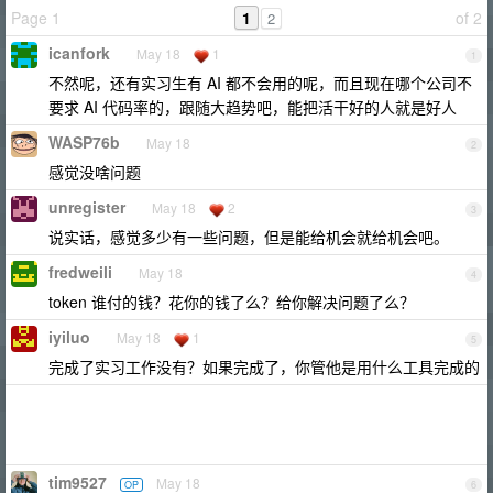
Page 1
1
of 2
2
icanfork
May 18
1
1
不然呢，还有实习生有 AI 都不会用的呢，而且现在哪个公司不
要求 AI 代码率的，跟随大趋势吧，能把活干好的人就是好人
WASP76b
May 18
2
感觉没啥问题
unregister
May 18
2
3
说实话，感觉多少有一些问题，但是能给机会就给机会吧。
fredweili
May 18
4
token 谁付的钱？花你的钱了么？给你解决问题了么？
iyiluo
May 18
1
5
完成了实习工作没有？如果完成了，你管他是用什么工具完成的
tim9527
May 18
OP
6