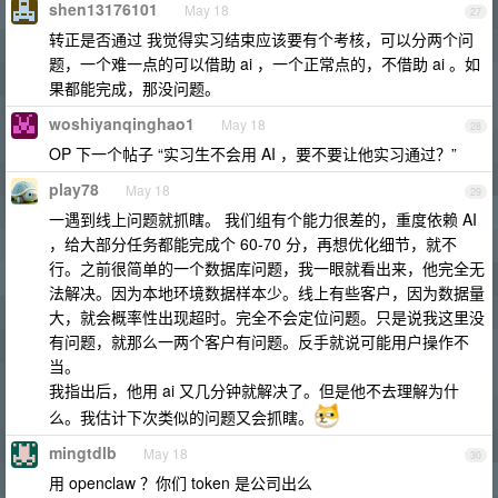
shen13176101
May 18
27
转正是否通过 我觉得实习结束应该要有个考核，可以分两个问
题，一个难一点的可以借助 ai ，一个正常点的，不借助 ai 。如
果都能完成，那没问题。
woshiyanqinghao1
May 18
28
OP 下一个帖子 “实习生不会用 AI ，要不要让他实习通过？”
play78
May 18
29
一遇到线上问题就抓瞎。 我们组有个能力很差的，重度依赖 AI
，给大部分任务都能完成个 60-70 分，再想优化细节，就不
行。之前很简单的一个数据库问题，我一眼就看出来，他完全无
法解决。因为本地环境数据样本少。线上有些客户，因为数据量
大，就会概率性出现超时。完全不会定位问题。只是说我这里没
有问题，就那么一两个客户有问题。反手就说可能用户操作不
当。
我指出后，他用 ai 又几分钟就解决了。但是他不去理解为什
么。我估计下次类似的问题又会抓瞎。
mingtdlb
May 18
30
用 openclaw ？你们 token 是公司出么