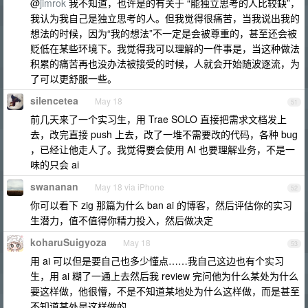
@
jimrok
我不知道，也许是的有关于 “能独立思考的人比较缺”，
我认为我自己是独立思考的人。但我觉得很痛苦，当我说出我的
想法的时候，因为“我的想法”不一定是会被尊重的，甚至还会被
贬低在某些环境下。我觉得我可以理解的一件事是，当这种做法
积累的痛苦再也没办法被接受的时候，人就会开始随波逐流，为
了可以更舒服一些。
silencetea
May 18
51
前几天来了一个实习生，用 Trae SOLO 直接把需求文档发上
去，改完直接 push 上去，改了一堆不需要改的代码，各种 bug
，已经让他走人了。我觉得要会使用 AI 也要理解业务，不是一
味的只会 ai
swananan
May 18 via iPhone
52
你可以看下 zig 那篇为什么 ban ai 的博客，然后评估你的实习
生潜力，值不值得你精力投入，然后做决定
koharuSuigyoza
May 18
53
用 ai 可以但是要自己也多少懂点……我自己这边也有个实习
生，用 ai 糊了一通上去然后我 review 完问他为什么某处为什么
要这样做，他很懵，不是不知道某地处为什么这样做，而是甚至
不知道某处是这样做的……