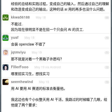
经验的总结和实践过程，变成自己的输入，然后通过自己的理解
和改造变成自己的输出，这种的话 ai 用的再多也没什么问题。
kkwa56188
May 18
69
不能过.
因为现在很明显不是在招一个只会问 AI 的员工.
yusf
May 18
70
会装 openclaw 不错了
jqtmviyu
May 19
71
那不就是对着一个黑箱子许愿吗?
FIllerFooo
May 19 via Android
72
哪里招实习生，想找实习
seenthewind
May 19
73
用 AI 要用 AI 赛道的标准去衡量他。
我这边也有个小伙整天用 AI 干活，我路过的时候瞄了几眼，给
他提了两个要求：