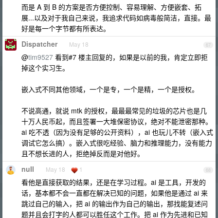
而是 A 到 B 的方案是否方便控制、容易理解、方便嵌套、拓
展...以及对于我自己来说，我追求代码如病毒般简洁，直接。最
好是每一个字节都有所表达。
Dispatcher
May 18
67
@
tim9527
看到#7 楼主回复的，如果是以前的我，肯定立即拒
掉这个实习生。
嵌入式不同其他领域，一个是专，一个是精，一个是授权。
不说高通，就说 mtk 的授权，最最最常见的垃圾的芯片也是几
十万人民币起，而且签署一大堆保密协议，绝对不能泄密那种。
ai 吃不透（因为没有足够的公开资料），ai 也玩儿不转（嵌入式
调试它怎么搞）。嵌入式很吃经验、脑力和推理能力，没有能力
且不想长进的人，拒绝掉反而是对他好。
nuII
May 18
1
68
看他是直接获取的结果，还是在学习过程。ai 是工具，开发的
话，基本都不会一直都在解决已知的问题，如果他是通过 ai 来
跳过自己的输入，把 ai 的输出作为自己的输出，那找能复述问
题并且会打字的人都可以胜任这个工作。把 ai 作为先进和已知