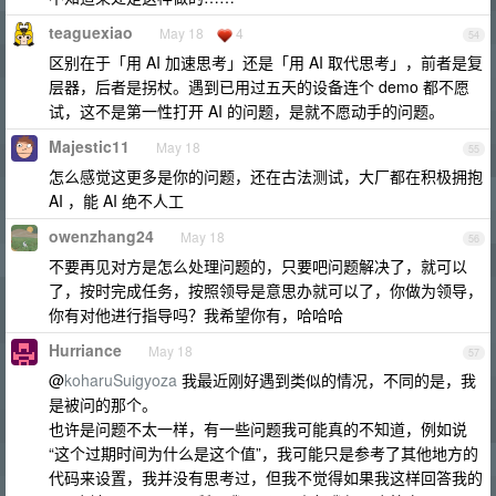
teaguexiao
May 18
4
54
区别在于「用 AI 加速思考」还是「用 AI 取代思考」，前者是复
层器，后者是拐杖。遇到已用过五天的设备连个 demo 都不愿
试，这不是第一性打开 AI 的问题，是就不愿动手的问题。
Majestic11
May 18
55
怎么感觉这更多是你的问题，还在古法测试，大厂都在积极拥抱
AI ，能 AI 绝不人工
owenzhang24
May 18
56
不要再见对方是怎么处理问题的，只要吧问题解决了，就可以
了，按时完成任务，按照领导是意思办就可以了，你做为领导，
你有对他进行指导吗？我希望你有，哈哈哈
Hurriance
May 18
57
@
koharuSuigyoza
我最近刚好遇到类似的情况，不同的是，我
是被问的那个。
也许是问题不太一样，有一些问题我可能真的不知道，例如说
“这个过期时间为什么是这个值”，我可能只是参考了其他地方的
代码来设置，我并没有思考过，但我不觉得如果我这样回答我的