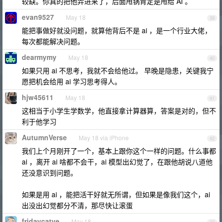
较缺。你真的把他弄进来了，后面甩锅肯定是甩给 AI 。
evan9527
May 18
39
能把事做好就没问题，就算他背后不是 ai ，是一个行业大佬，
每次都能解决问题。
dearmymy
May 18
40
如果只用 ai 不思考，我就不会给他过。 早晚是隐患，关键我宁
愿把机会给用 ai 学习思考得人。
hjw45611
May 18
41
这相当于小学生学数学，他直接拿计算器算，答案是对的，但不
利于他学习
AutumnVerse
May 18 via iPhone
42
我们上个月刚开了一个，基本上跟你这个一样的问题。什么事都
ai ，离开 ai 啥都不会干，ai 模型出幻觉了，在跟他胡说八道他
还没意识到问题。
如果是用 ai ，能把活干好就无所谓，但如果是像我们这个，ai
出没出幻觉都分不清，那尽快让滚蛋
fridaycatye
May 18