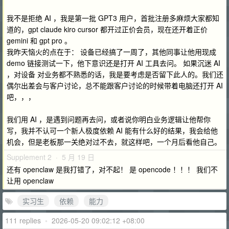
我不是拒绝 AI ，我是第一批 GPT3 用户，首批注册多麻烦大家都知
道的，gpt claude kiro cursor 都开过正价会员，现在还开着正价
gemini 和 gpt pro 。
我昨天恼火的点在于： 设备已经搞了一周了，其他同事让他用现成
demo 链接测试一下，他下意识还是打开 AI 工具去问。 如果沉迷 AI
，对设备 对业务都不熟悉的话，我是要考虑是否留下此人的。我们还
偶尔出差会与客户讨论，总不能跟客户讨论的时候带着电脑还打开 AI
吧，，，
我们用 AI ，是遇到问题再去问，或者说你明白业务逻辑让他帮你
写，我并不认可一个新人极度依赖 AI 能有什么好的结果，我会给他
机会，但是老板那一关绝对过不去，就这样吧，一个月后看他自己。
Supplement 2 · 5 月 19 日
还有 openclaw 是我打错了，对不起！ 是 opencode ！！！ 我们不
让用 openclaw
实习生
依赖
能力
111 replies
•
2026-05-20 09:02:12 +08:00