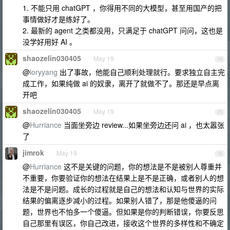
1. 不能只用 chatGPT ，你得用不同的大模型，甚至用国产的把
事情做好才是练好了。
2. 最新的 agent 之类都没用，只满足于 chatGPT 问问，这也是
没学好用好 AI 。
shaozelin030405
May 19
74
@
loryyang
出了事故，他能自己顺利处理就行。要求独立自主完
成工作，如果纯做 ai 的奴隶，离开了就做不了。那还是早点离
开吧
shaozelin030405
May 19
75
@
Hurriance
当面坐旁边 review...如果坐旁边还问 ai ，也太嚣张
了
jimrok
May 19
76
@
Hurriance
这不是关键的问题，你的想法是不是被别人尊重并
不重要，你要验证你的想法在结果上是不是正确，或者别人的想
法是不是问题。成长的过程就是自己的想法和认知与世界的实际
结果的偏离逐步减小的过程。如果别人错了，那是他傻逼的问
题，世界也不怕多一个傻逼。但如果是你的判断错误，你要反思
自己那里有误区，你自己改进，接收这个世界的多样性和不确定