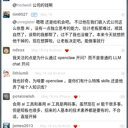
@
fredweili
公司的钱啊
tim9527
May 18
OP
7
@
unregister
嗯嗯 还是给机会吧。 不过他在我们嵌入式公司这
么依靠 AI ，没有一点独立思考的能力，估计老板那难过，顺其
自然了，该帮的我都帮了，过不了我也没辙了。本来今天就想把
他干掉的，现在想算啦，让老板决定吧。能做事就行
ndxxx
May 18 via Android
1
8
我关注的点是为什么通过 openclaw 开问？而不是普通的 LLM
chat 开问
lithiumii
May 18 via Android
9
我也好奇，为啥要 openclaw ，是你们有什么特殊 skills 还是他
弄了啥个人知识库？
potatowish
May 18 via iPhone
8
10
会用 ai 工具和善用 ai 工具是两码事。虽然现在 ai 能干很多事，
但是短板也很多，招来的人基本的技术素养都是要有的，不合
适，直接开掉
james2013
May 18 via Android
4
11