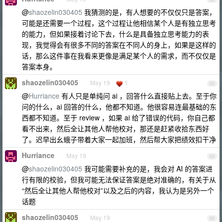
@
shaozelin030405
我猜测的是，有人想要的不仅仅只是答案，
可能是还需要一个过程，这个过程让他相信某个人是有独立思考
的能力，但如果接着讨论下去，什么是具备独立思考能力的表
现，我觉得会有很多不同的答案在不同人的身上，如果是这样的
话，那么这件事在我看来更像是满足某个人的需求，而不仅仅是
答案本身。
shaozelin030405
May 19
1
83
@
Hurriance
有人只是单纯问 ai ，回答什么直接贴上去。至于你
问的什么，ai 回答的什么，他都不知道。他很容易连最基础的东
西都不知道。至于 review ，如果 ai 给了错误的代码，你自己都
看不出来，然后全让其他人帮他校对，那还是赶紧收拾东西好
了。迟早出幺蛾子带着大家一起加班，然后帮大家把绩效扣干净
Hurriance
May 19
84
@
shaozelin030405
我可能需要补充的是，我会对 AI 的答案进
行有限的校验，但我可能无法保证答案是绝对准确的，有关于从
“然后全让其他人帮他校对”以及之后的内容，我认为是另外一个
话题
shaozelin030405
May 19
85