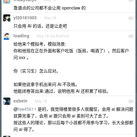
43
靠谱点的公司都不会让用 openclaw 的
yl20181003
May 18
44
只会用 AI 的话，还是让走吧
loading
May 18 via Android
45
给他来个模拟考，模拟场景:
你和他现在正在外面和客户吃饭（饭局，喝酒了），然后客户
问:xxx 。
你（实习生）怎么应对。
如果他说拿手机出来问 Ai:不及格。
他能闭卷答出来:通过，说明他用 Ai 还积累了经验。
exbein
May 18
46
@
hjw45611
是的，我觉得楼里很多人很魔怔，会用 ai 解决问题
就算完事了，会用 ai 跟只会用 ai 差别可大了去了。
按这些人的理论，那以后每个小孩都不用参与学习，长大全部都
问 ai 得了。