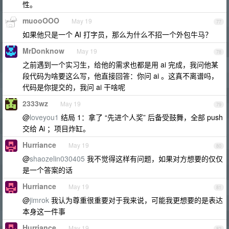
性。
muooOOO
May 19
77
如果他只是一个 AI 打字员，那么为什么不招一个外包牛马？
MrDonknow
May 19
78
之前遇到一个实习生，给他的需求也都是用 ai 完成，我问他某
段代码为啥要这么写，他直接回答：你问 ai 。这真不离谱吗，
代码是你提交的，我问 ai 干啥呢
2333wz
May 19
79
@
loveyou1
结局 1：拿了 “先进个人奖” 后备受鼓舞，全部 push
交给 Ai ；项目炸缸。
Hurriance
May 19
80
@
shaozelin030405
我不觉得这样有问题，如果对方想要的仅仅
是一个答案的话
Hurriance
May 19
81
@
jimrok
我认为尊重很重要对于我来说，可能我更想要的是表达
本身这一件事
Hurriance
May 19
82