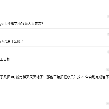
ent,还想花小钱办大事来着？
己也没什么脸了
王自如
1
把 ai, 就觉得灭天灭地了！那他干嘛招程序员？找 ai 全自动完成岂不
1