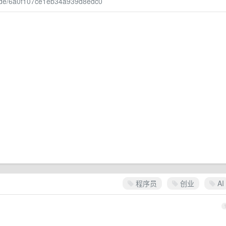
sode/6a0f107ce1eb34a939d8edc0
程序员
创业
AI