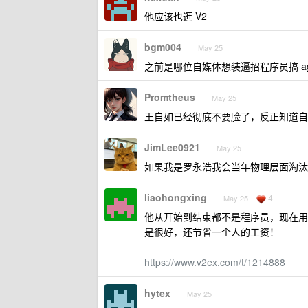
他应该也逛 V2
bgm004
May 25
之前是哪位自媒体想装逼招程序员搞 ag
Promtheus
May 25
王自如已经彻底不要脸了，反正知道自
JimLee0921
May 25
如果我是罗永浩我会当年物理层面淘汰
liaohongxing
4
May 25
他从开始到结束都不是程序员，现在用了几
是很好，还节省一个人的工资！
https://www.v2ex.com/t/1214888
hytex
May 25