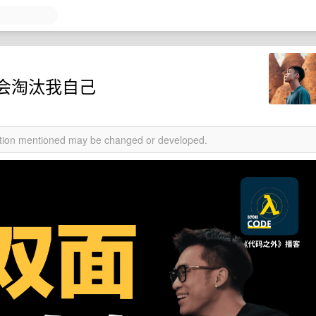
会淘汰我自己
mation mentioned may be changed or developed.