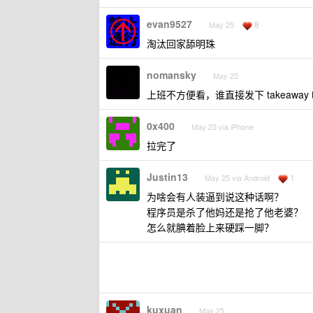
evan9527
8
May 25
淘汰回家舔明珠
nomansky
May 25
上班不方便看，谁直接发下 takeaway
0x400
May 25 via iPhone
拉完了
Justin13
1
May 25 via Android
为啥会有人装逼到说这种话啊？
程序员是杀了他妈还是抢了他老婆？
怎么就腆着脸上来硬踩一脚？
kuxuan
May 25