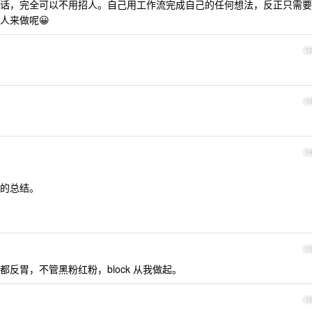
话，完全可以不用招人。自己用工作流完成自己的任何想法，反正只需要
人来做呢😀
1
1
1
的总结。
1
反胃，不管黑粉红粉，block 从我做起。
1