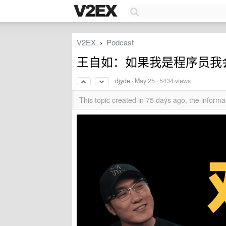
V2EX
Podcast
›
王自如：如果我是程序员我
djyde
·
May 25
· 5434 views
This topic created in 75 days ago, the infor