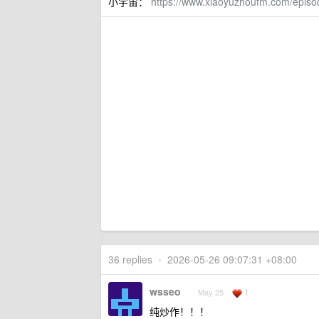
小宇宙：
https://www.xiaoyuzhoufm.com/epi
36 replies
•
2026-05-26 09:07:31 +08:00
wsseo
1
May 25
纯炒作！！！