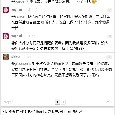
@
burden7
哎我去，我也企微经常看。。不至于吧
wqhui
Jun 10
98
@
sankeff
我也有个这种同事，经常晚上假装在加班，弄点什么
东西然后项目群里 @所有人，说自己做了什么什么，跟个傻逼
一样
wqhui
Jun 10
99
@你大部分时间只是提醒你要看，因为我就是很多群聊，没人
@的话就不一定会进去看内容，疯狂 @的除外
akko
Jun 10
100
@
gloeaerris
对于核心论点视而不见，转而攻击措辞上的瑕疵，
实质问题没有任何推进。当辩论时开始抓字眼，即代表已经不想
正面回应对方的核心论点。既然不想辩就别回了，招笑。
Page 1
1
of 2
2
• 请不要在回答技术问题时复制粘贴 AI 生成的内容