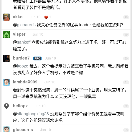
我经常在工作群里 @别人，好多人不 @他，他就装作看不到或
者看到了装作不是他的活。
akko
Jun 10
1
48
@
gloeaerris
我关心任务之外的屁事 leader 会给我加工资吗？
visper
Jun 10
49
@
sankeff
老板应该能看到我这么努力上进了吧。好，可以开心
睡觉了。
burden7
Jun 10
PRO
50
@
kooze
我去，这个会提示对方被查看了手机号啊，我之前闲着
没事乱点了好多人手机号，不过是企微
lambdaX999
Jun 10
51
看到你这个突然想笑，周一的时候屌了一个业务，周末艾特了，
周一过来发飙说为什么 2 天没理他，一顿臭骂
hellopz
Jun 10
52
@
yifangtongxing28
没观察到字节哪个组评价员工是看半夜响
应，这样的组建议活水走吧
gloeaerris
Jun 10
53