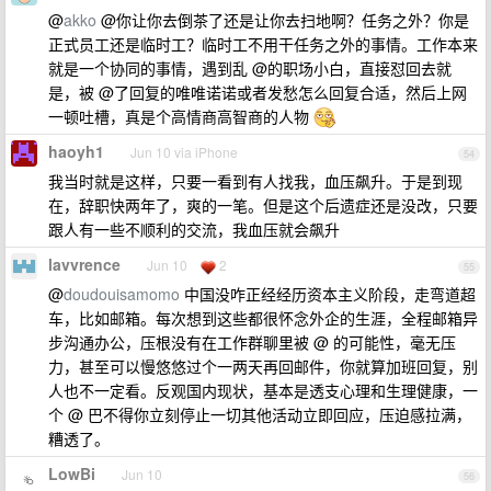
@
akko
@你让你去倒茶了还是让你去扫地啊？任务之外？你是
正式员工还是临时工？临时工不用干任务之外的事情。工作本来
就是一个协同的事情，遇到乱 @的职场小白，直接怼回去就
是，被 @了回复的唯唯诺诺或者发愁怎么回复合适，然后上网
一顿吐槽，真是个高情商高智商的人物
haoyh1
Jun 10 via iPhone
54
我当时就是这样，只要一看到有人找我，血压飙升。于是到现
在，辞职快两年了，爽的一笔。但是这个后遗症还是没改，只要
跟人有一些不顺利的交流，我血压就会飙升
lavvrence
Jun 10
2
55
@
doudouisamomo
中国没咋正经经历资本主义阶段，走弯道超
车，比如邮箱。每次想到这些都很怀念外企的生涯，全程邮箱异
步沟通办公，压根没有在工作群聊里被 @ 的可能性，毫无压
力，甚至可以慢悠悠过个一两天再回邮件，你就算加班回复，别
人也不一定看。反观国内现状，基本是透支心理和生理健康，一
个 @ 巴不得你立刻停止一切其他活动立即回应，压迫感拉满，
糟透了。
LowBi
Jun 10
56