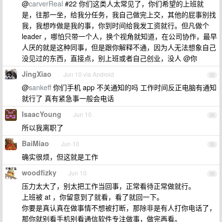
@
carverReal
#22 你们这类人太常见了，你们希望的上班就
是，往那一坐，给我分任务，我自己做完上交，其他的屁事别找
我，我想咋做是我的事，你到时间给我发工资就行。但凡做个
leader ，哪怕只带一个人，换个视角就知道，在公司协作，最早
人厌的就是这种同事，但是跟你解释不通，因为人无法想象自己
没见过的东西，直接点，别上班或者自己创业，没人 @你
JingXiao
Jun 10 via Android
33
@
sankeff
你们手机 app 不关通知的吗 工作时间反正电脑有通知
就行了 真有紧急事一般会电话
IsaacYoung
Jun 10
34
所以我离职了
BaiMiao
Jun 10
35
确实很烦，但这就是工作
woodfizky
Jun 10
36
压力太大了，别太把工作当回事，正常看待正常做就行。
上班被 at ，你留意到了就看，看了就回一下。
你要是真认真在做事情不想被打断，那除非是有人打你电话了，
那你就别看手机别看通信软件专注做事，做完再看。