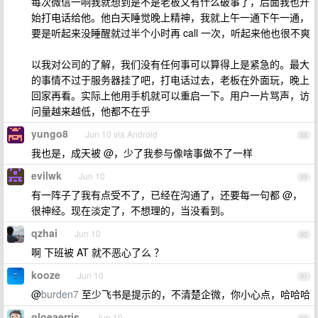
每次微信一响我就想到是不是老板又有什么破事了，后面我也开
始打电话给他。他白天睡觉晚上精神，我就上午一通下午一通，
要是听起来没睡醒就过半个小时再 call 一次，听起来他也很不爽
以我对公司的了解，我们没有任何事可以算得上是紧急的。最大
的事情不过于服务器挂了吧，打电话过去，老板在外面玩，晚上
回家再看。实际上他用手机就可以重启一下。用户一片骂声，访
问量越来越低，他都不在乎
yungo8
Jun 10 via Android
88
我也是，成天被 @，少了我参与像啥事做不了一样
evilwk
Jun 10
89
有一阵子了我有点受不了，已经在沟通了，还要每一句都 @，
很神经。现在淡定了，不想理的，当没看到。
qzhai
Jun 10
90
啊 下班被 AT 就不恶心了么 ？
kooze
Jun 10
91
@
burden7
至少飞书是提示的，不清楚企微，你小心点，哈哈哈
gloeaerris
Jun 10