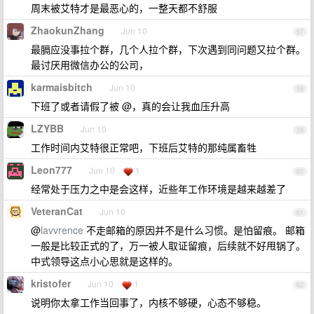
周末被艾特才是最恶心的，一整天都不舒服
ZhaokunZhang
Jun 10
57
最膈应没事拉个群，几个人拉个群，下次遇到同问题又拉个群。
最讨厌用微信办公的公司，
karmaisbitch
Jun 10
58
下班了或者请假了被 @，真的会让我血压升高
LZYBB
Jun 10
59
工作时间内艾特很正常吧，下班后艾特的那纯属畜牲
Leon777
Jun 10
1
60
经常处于压力之中是会这样，近些年工作环境是越来越差了
VeteranCat
Jun 10
61
@
lavvrence
不走邮箱的原因并不是什么习惯。是怕留痕。 邮箱
一般是比较正式的了，万一被人取证留痕，后续就不好甩锅了。
中式领导这点小心思就是这样的。
kristofer
Jun 10
1
62
说明你太拿工作当回事了，内核不够硬，心态不够稳。