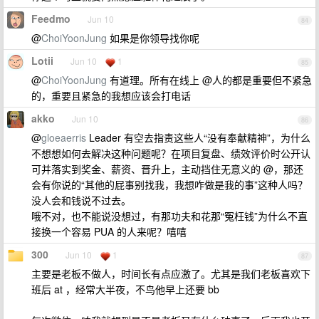
Feedmo
Jun 10
84
@
ChoiYoonJung
如果是你领导找你呢
Lotii
Jun 10
1
85
@
ChoiYoonJung
有道理。所有在线上 @人的都是重要但不紧急
的，重要且紧急的我想应该会打电话
akko
Jun 10
86
@
gloeaerris
Leader 有空去指责这些人“没有奉献精神”，为什么
不想想如何去解决这种问题呢？在项目复盘、绩效评价时公开认
可并落实到奖金、薪资、晋升上，主动挡住无意义的 @，那还
会有你说的“其他的屁事别找我，我想咋做是我的事”这种人吗？
没人会和钱说不过去。
哦不对，也不能说没想过，有那功夫和花那“冤枉钱”为什么不直
接换一个容易 PUA 的人来呢？嘻嘻
300
Jun 10
1
87
主要是老板不做人，时间长有点应激了。尤其是我们老板喜欢下
班后 at ，经常大半夜，不鸟他早上还要 bb