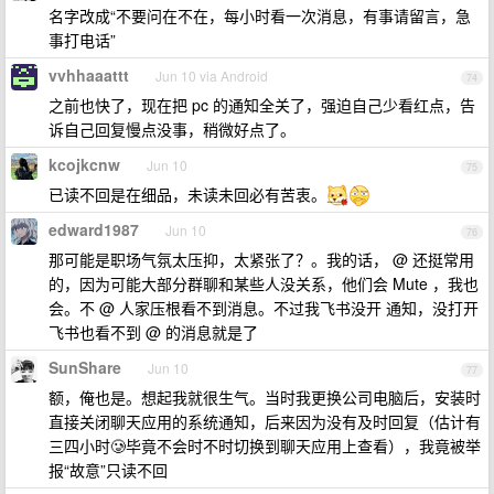
名字改成“不要问在不在，每小时看一次消息，有事请留言，急
事打电话”
vvhhaaattt
Jun 10 via Android
74
之前也快了，现在把 pc 的通知全关了，强迫自己少看红点，告
诉自己回复慢点没事，稍微好点了。
kcojkcnw
Jun 10
75
已读不回是在细品，未读未回必有苦衷。
edward1987
Jun 10
76
那可能是职场气氛太压抑，太紧张了？。我的话， @ 还挺常用
的，因为可能大部分群聊和某些人没关系，他们会 Mute ，我也
会。不 @ 人家压根看不到消息。不过我飞书没开 通知，没打开
飞书也看不到 @ 的消息就是了
SunShare
Jun 10
77
额，俺也是。想起我就很生气。当时我更换公司电脑后，安装时
直接关闭聊天应用的系统通知，后来因为没有及时回复（估计有
三四小时🥲毕竟不会时不时切换到聊天应用上查看），我竟被举
报“故意”只读不回