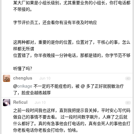
某大厂如果是小组长级别，尤其重要业务的小组长，你打电话都
不带接的。
字节评价员工，还会看你有没有半夜及时响应
这两种都对，重要的是你的位置，位置对了，干核心的事，怎么
样都无所谓
位置错了，你半夜晚接一分钟电话，那都是错的，你字节范不够
听懂了吗？
chenglus
Jun 10
40
@
onikage
不一定的不能痊愈的，被 @ 多了正好就脱敏治疗
了，脸皮会越练越厚
Reficul
Jun 10
41
之前一段时间我也这样，直到我把提示音关掉，平时安心写代码
做自己的事情不要去看。 过一段时间数字飙升，人麻了之后就
什么都好了。真的有急事他会打电话的，真有会死人的事他会打
你老板电话你老板会打给你，怕啥。