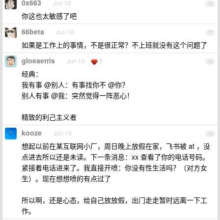
0x663
Jun 10
16
你这也太敏感了吧
66beta
Jun 10
17
如果是工作上的事情，不是很正常？不上班就没有这个问题了
gloeaerris
Jun 10
5
18
经典：
我有事 @别人：有事找你不 @你？
别人有事 @我：突然觉得一阵恶心！
精致的利己主义者
kooze
Jun 10
19
想起以前在某互联网小厂，周日晚上放假在家，飞书被 at ，没
点进去所以还是未读。下一条消息：xx 查看了你的电话号码。
紧接着电话进来了。我直接开喷：你没有性生活吗？（对方女
生）。现在想想喷的有点过了
所以啊，还是心态，给自己放放假，出门走走暂时远离一下工
作。