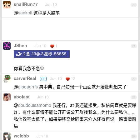
snailRun77
Jun 10
20
@
sankeff
这种是大煞笔
JShen
Jun 10
1
21
你看我急不急🐶
carverReal
Jun 10
12
OP
22
@
gloeaerris
典中典，自己幻想一个画面就开始批判起来了
abolast
Jun 10
23
@
doudouisamomo
我还行，at 我还能接受，私信简直就是要爆
炸，有什么事情不能公开群说公开群找我么，为什么要私信。。
私信效率太低了，如果要移交给同事来介入还得再说一遍事情前
后
wclebb
Jun 10
24