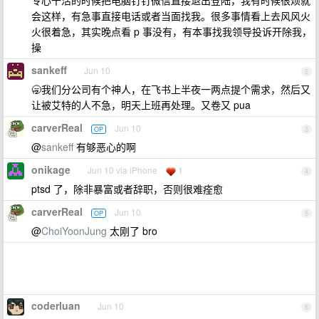
专心干活的时候把电脑钉钉微信直接退出登陆，我有时候很烦就
会这样，有急事直接电话或者当面找我。很多事情看上去风风火
火很着急，其实晚点看 p 事没有，有本事找我领导投诉开除我，
操
sankeff
Jun 10
2
🥱我们分公司有个神人，在飞书上半夜一两点提个需求，然后又
让被艾特的人不急，明天上班再处理。又卷又 pua
carverReal
Jun 10
OP
3
@
sankeff
有够恶心的啊
onikage
Jun 10 via iPhone
1
4
ptsd 了，除非暴富或者辞职，否则很难痊愈
carverReal
Jun 10
OP
5
@
ChoiYoonJung
太刚了 bro
coderluan
Jun 10
6