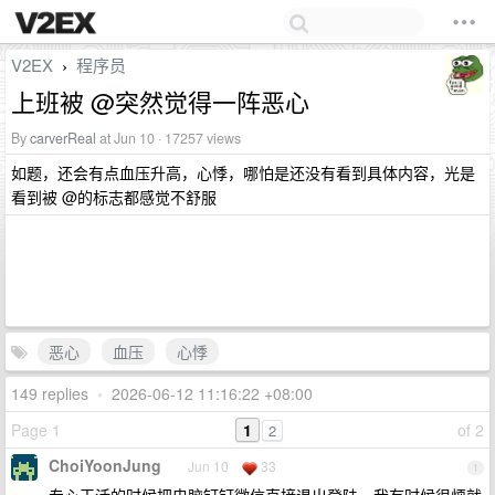
V2EX
程序员
›
上班被 @突然觉得一阵恶心
By
carverReal
at Jun 10 · 17257 views
如题，还会有点血压升高，心悸，哪怕是还没有看到具体内容，光是
看到被 @的标志都感觉不舒服
恶心
血压
心悸
149 replies
•
2026-06-12 11:16:22 +08:00
Page 1
1
of 2
2
ChoiYoonJung
Jun 10
33
1