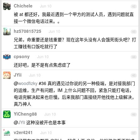
Chichele
Jun 10
42
被 at 都还好，我最近遇到一个甲方的测试人员，遇到问题就直
接一个微信电话过来。。
hz570815725
Jun 10
43
兄弟，命重要还是钱重要？现在这年头没有人会饿死街头吧？打
工赚钱有口饭吃就行了
cpsony
Jun 10
44
还好吧，是不是有点焦虑症了
JYii
Jun 10
45
@
woodfizky
#36 真的遇见过你说的另一种极端，是对接我部门
的运维，生产有问题，IM 上什么问题不回，紧急只能打电话，
电话完解决起来也巨慢。后来我部门直接绕开他找他上级解决，
真乃神人
YiCheng88
Jun 10
46
@
JYii
这种没被开也是本事
v2er4241
Jun 10
47