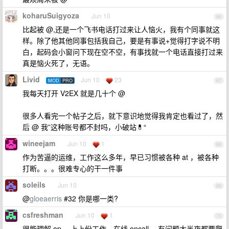
koharuSuigyoza
Jun 10
66
比起被 @,还是一个飞书电话打过来让人恼火，我有个同事就这
样。除了他其他同事包括我自己，要是有事说+觉得打字说不明
白，起码会小窗问下现在空不空，有事找就一个电话直接打过来
真是恼火死了，无语。
Livid
Jun 10
23
MOD
PRO
67
我每天打开 V2EX 就是几十个 @
很多人看完一个帖子之后，就下意识地觉得我肯定也看过了，然
后 @ 我”这种账号都不封吗，小破站💊“
wineejam
Jun 10
1
68
作为苦逼的运维，工作这么多年，早已习惯被各种 at ，被各种
打断。。。很难专心的干一件事
soleils
Jun 10
69
@
gloeaerris
#32 你是哪一类?
csfreshman
Jun 10
1
70
很能理解 op ，上上份工作，在线 oncall ，有问题大半夜都要爬