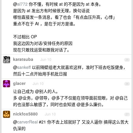
@
al772
你不懂，有时候 at 的不是因为 at 本身。
是因为 at 发出方有时候很无理，换句话说
哪怕直接发一条消息，看了也会「有点血压升高，心悸」
重点不在于 At ，是在于对方是谁。
不过相比 OP
我这边因为对话/安排任务的原因
现在只敢找运营和跟我对话了。
karatsuba
Jun 10
25
@
sankeff
以前隔壁组老大就喜欢这样，准时下班去吃饭健身，
然后十二点开始用手机批日报
glacer
Jun 10
26
让自己成为 @别人的人。
多 @业务，@领导，@多了不仅能在领导面前现眼，对 @自己
的也没那么敏感了，同时也会知道 @是多么廉价。
nickfox5880
Jun 10
27
@
carverReal
#21 你不去上班就好了 又没人逼你 搞得这么苦大
仇深的