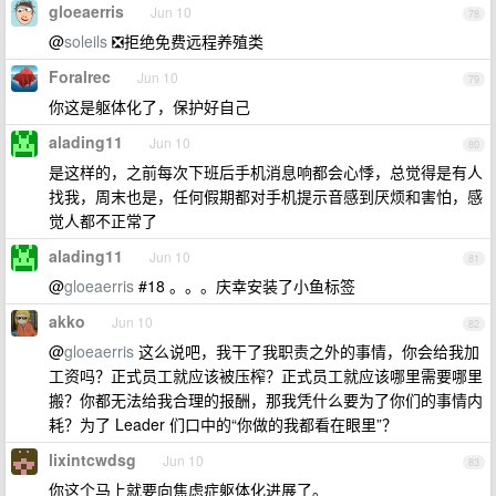
gloeaerris
Jun 10
78
@
soleils
❎拒绝免费远程养殖类
Foralrec
Jun 10
79
你这是躯体化了，保护好自己
alading11
Jun 10
80
是这样的，之前每次下班后手机消息响都会心悸，总觉得是有人
找我，周末也是，任何假期都对手机提示音感到厌烦和害怕，感
觉人都不正常了
alading11
Jun 10
81
@
gloeaerris
#18 。。。庆幸安装了小鱼标签
akko
Jun 10
82
@
gloeaerris
这么说吧，我干了我职责之外的事情，你会给我加
工资吗？正式员工就应该被压榨？正式员工就应该哪里需要哪里
搬？你都无法给我合理的报酬，那我凭什么要为了你们的事情内
耗？为了 Leader 们口中的“你做的我都看在眼里”？
lixintcwdsg
Jun 10
83
你这个马上就要向焦虑症躯体化进展了。