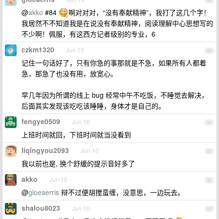
92
@
akko
#84
啊对对对，“没有奉献精神”，我打了这几个字！
我居然不不知道我是在说没有奉献精神，阅读理解中心思想写的
不少啊！佩服，有这西方记者级别的专业，6
czkm1320
Jun 10
93
记住一句话好了，只有你急的事那就是不急，如果所有人都着
急，那急了也没有用，放宽心。
早几年因为所谓的线上 bug 经常中午不吃饭，不睡觉去解决，
后面其实发现该吃吃该睡睡，身体才是自己的。
fengye0509
Jun 10
94
上班时间就回，下班时间就当没看到
liqingyou2093
Jun 10
95
我以前也是, 换个舒缓的提示音好多了
akko
Jun 10
96
@
gloeaerris
辩不过便胡搅蛮缠，没意思，一边玩去。
shalou8023
Jun 10
97