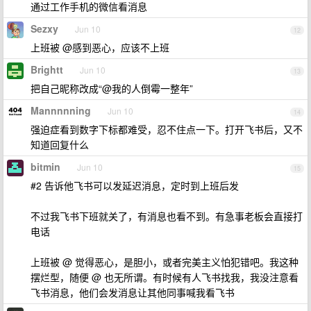
通过工作手机的微信看消息
Sezxy
Jun 10
12
上班被 @感到恶心，应该不上班
Brightt
Jun 10
13
把自己昵称改成“@我的人倒霉一整年”
Mannnnning
Jun 10
14
强迫症看到数字下标都难受，忍不住点一下。打开飞书后，又不
知道回复什么
bitmin
Jun 10
15
#2 告诉他飞书可以发延迟消息，定时到上班后发
不过我飞书下班就关了，有消息也看不到。有急事老板会直接打
电话
上班被 @ 觉得恶心，是胆小，或者完美主义怕犯错吧。我这种
摆烂型，随便 @ 也无所谓。有时候有人飞书找我，我没注意看
飞书消息，他们会发消息让其他同事喊我看飞书