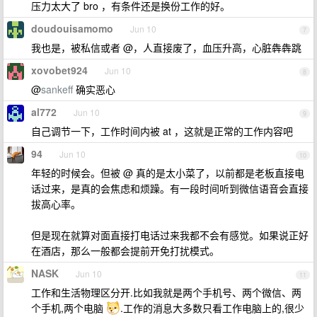
压力太大了 bro ，有条件还是换份工作的好。
doudouisamomo
Jun 10
7
我也是，被私信或者 @，人直接废了，血压升高，心脏犇犇跳
xovobet924
Jun 10
8
@
sankeff
确实恶心
al772
Jun 10
9
自己调节一下，工作时间内被 at ，这就是正常的工作内容吧
94
Jun 10
10
年轻的时候会。但被 @ 真的是太小菜了，以前都是老板直接电
话过来，是真的会焦虑和烦躁。有一段时间听到微信语音会直接
拔高心率。
但是现在就算对面直接打电话过来我都不会有感觉。如果说正好
在酒店，那么一般都会提前开免打扰模式。
NASK
Jun 10
11
工作和生活物理区分开.比如我就是两个手机号、两个微信、两
个手机,两个电脑
.工作的消息大多数只看工作电脑上的,很少