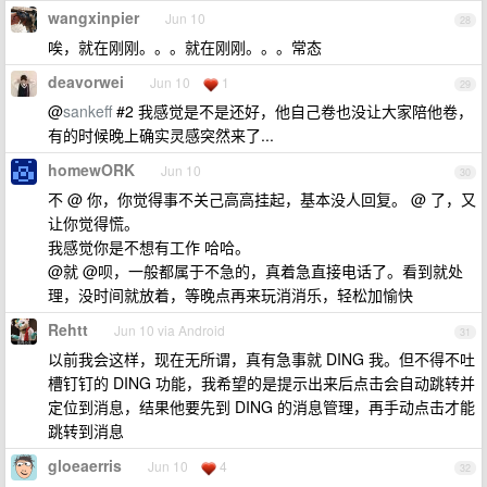
wangxinpier
Jun 10
28
唉，就在刚刚。。。就在刚刚。。。常态
deavorwei
Jun 10
1
29
@
sankeff
#2 我感觉是不是还好，他自己卷也没让大家陪他卷，
有的时候晚上确实灵感突然来了...
homewORK
Jun 10
30
不 @ 你，你觉得事不关己高高挂起，基本没人回复。 @ 了，又
让你觉得慌。
我感觉你是不想有工作 哈哈。
@就 @呗，一般都属于不急的，真着急直接电话了。看到就处
理，没时间就放着，等晚点再来玩消消乐，轻松加愉快
Rehtt
Jun 10 via Android
31
以前我会这样，现在无所谓，真有急事就 DING 我。但不得不吐
槽钉钉的 DING 功能，我希望的是提示出来后点击会自动跳转并
定位到消息，结果他要先到 DING 的消息管理，再手动点击才能
跳转到消息
gloeaerris
Jun 10
4
32