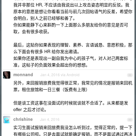
我并非那位 HR, 不应该由我说出以上攻击姿态明显的反驳。我
原本的意愿是想让你看看当前与前几次回帖语气的反差，希望你
会明白，别人之前已经够和善了。
你如果能静下心来斟酌一下上面那么多朋友给你的意见是否可
取，会有很多收获。
最后，这贴你如果表现的理智、素养、言语诚恳、意愿积极，那
么下面会有很多 HR 给你发出邀请。
如果你还是表现出一副自我为中心的孩子气，对人对己两套标
准，这帖子的负面效果会超出你的想想。
monnand
Jan 4, 2016 via Android
88
另外，来回报销旅费我觉得很正常，我常见的情况是报销来回机
票，租住旅馆和一日三餐（饭费有上限）
但是谈工资这事在没面试的时候就谈就不合适了。从来都是发
offer 之后才讨论。
chrishine
Jan 4, 2016
89
实习生面试报销来回旅费我没怎么听到过，觉得正常的，提一下
有哪些公司呗。只是去面试就能确定报销，而不是面试通过再决