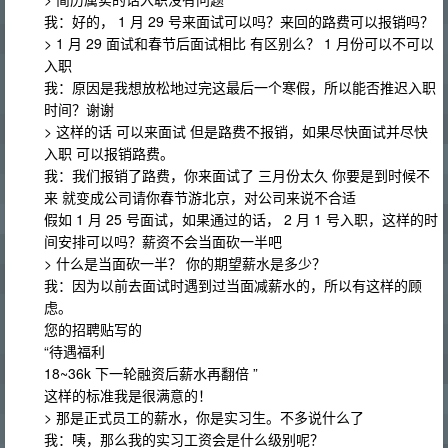
我：好的， 1 月 29 号来面试可以吗？来回的路费可以报销吗？
> 1 月 29 面试和春节后面试相比 有区别么？ 1 月份可以不可以
入职
我：原因是我想放松地过完这最后一个寒假，所以能否推迟入职
时间？谢谢
> 这样的话 可以来面试 但是路费不报销，如果尽快面试并尽快
入职 可以报销路费。
我：我们报销了路费，你来面试了 三月份太久 你要是到时候不
来 就变成公司请你春节游北京，对公司来说不合适
假如 1 月 25 号面试，如果通过的话， 2 月 1 号入职，这样的时
间安排可以吗？薪资不会当面砍一半吧
> 什么是当面砍一半？ 你的期望薪水是多少？
我：因为以前去面试时遇到过当面减薪水的，所以有这样的顾
虑。
您的招聘贴写的
“待遇福利
18~36k 下一轮融资后薪水再翻倍 ”
这样的标准我是很满意的！
> 那是正式员工的薪水，你是实习生。不多说什么了
我：咦，那么我的实习工资会是什么级别呢？