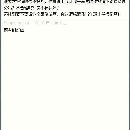
说要求报销路费不好的，你看得上我让我来面试顺便报销下路费这过
分吗？不合理吗？这不标配吗？
还扯到要不要请你全家旅游啊，你这逻辑跟我当年班主任很像啊！
Supplement 4 · 2016 年 1 月 4 日
前辈们好凶