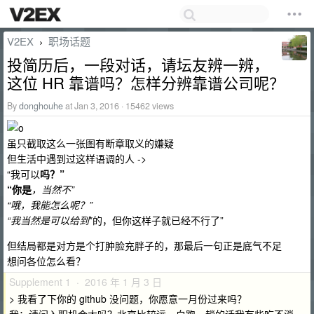
V2EX
职场话题
›
投简历后，一段对话，请坛友辨一辨，
这位 HR 靠谱吗？怎样分辨靠谱公司呢？
By
donghouhe
at Jan 3, 2016 · 15462 views
虽只截取这么一张图有断章取义的嫌疑
但生活中遇到过这样语调的人 ->
“我可以
吗？”
“你是
，当然不
”
“哦，我能怎么
呢？”
“我当然是可以给到
*的，但你这样子就已经不行了”
但结局都是对方是个打肿脸充胖子的，那最后一句正是底气不足
想问各位怎么看？
Supplement 1 · 2016 年 1 月 3 日
> 我看了下你的 github 没问题，你愿意一月份过来吗？