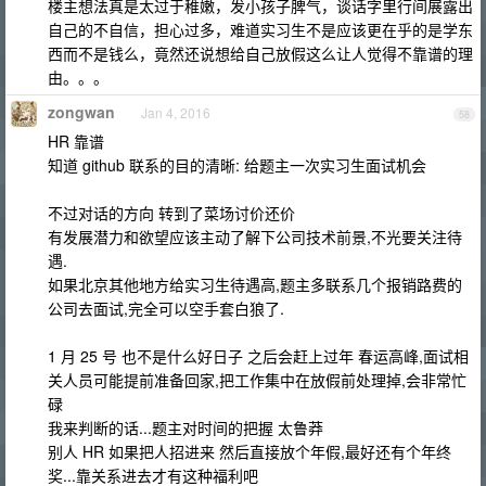
楼主想法真是太过于稚嫩，发小孩子脾气，谈话字里行间展露出
自己的不自信，担心过多，难道实习生不是应该更在乎的是学东
西而不是钱么，竟然还说想给自己放假这么让人觉得不靠谱的理
由。。。
zongwan
Jan 4, 2016
58
HR 靠谱
知道 github 联系的目的清晰: 给题主一次实习生面试机会
不过对话的方向 转到了菜场讨价还价
有发展潜力和欲望应该主动了解下公司技术前景,不光要关注待
遇.
如果北京其他地方给实习生待遇高,题主多联系几个报销路费的
公司去面试,完全可以空手套白狼了.
1 月 25 号 也不是什么好日子 之后会赶上过年 春运高峰,面试相
关人员可能提前准备回家,把工作集中在放假前处理掉,会非常忙
碌
我来判断的话...题主对时间的把握 太鲁莽
别人 HR 如果把人招进来 然后直接放个年假,最好还有个年终
奖...靠关系进去才有这种福利吧