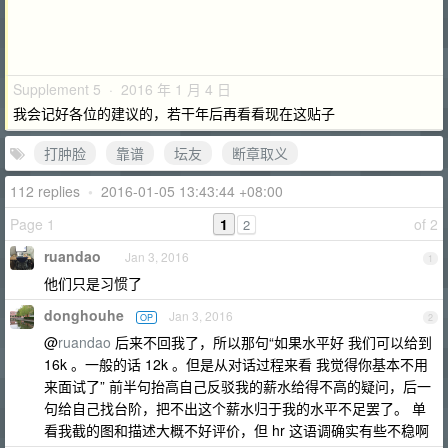
Supplement 5 · 2016 年 1 月 4 日
我会记好各位的建议的，若干年后再看看现在这贴子
打肿脸
靠谱
坛友
断章取义
112 replies
•
2016-01-05 13:43:44 +08:00
Page 1
1
of 2
2
ruandao
Jan 3, 2016
1
他们只是习惯了
donghouhe
Jan 3, 2016
OP
2
@
ruandao
后来不回我了，所以那句“如果水平好 我们可以给到
16k 。一般的话 12k 。但是从对话过程来看 我觉得你基本不用
来面试了” 前半句抬高自己反驳我的薪水给得不高的疑问，后一
句给自己找台阶，把不出这个薪水归于我的水平不足罢了。 单
看我截的图和描述大概不好评价，但 hr 这语调确实有些不稳啊