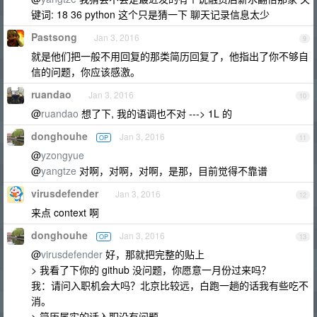
键词: 18 36 python 这个只是猜一下 聊天记录信息太少
Pastsong
Jan 3, 2016
9
就是他们把一般不用回复的那类简历回复了，他指出了你不够自
信的问题，你应该感激。
ruandao
Jan 3, 2016
10
@
ruandao
想了下, 我的语调也不对 ---> 1L 的
donghouhe
Jan 3, 2016
OP
11
@
yzongyue
@
yangtze
对啊，对啊，对啊，是那，目前觉得不靠谱
virusdefender
Jan 3, 2016
12
来点 context 啊
donghouhe
Jan 3, 2016
OP
13
@
virusdefender
好，那就把完整的贴上
> 我看了下你的 github 没问题，你愿意一月份过来吗？
我：请问入职机会大吗？北京比较远，白跑一趟的话我有些吃不
消。
> 简历属实的话入职没有问题