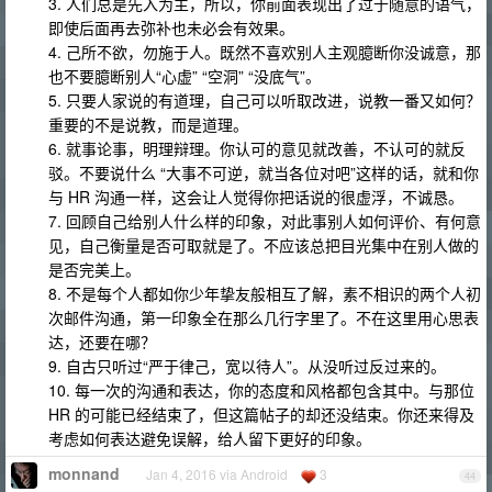
3. 人们总是先入为主，所以，你前面表现出了过于随意的语气，
即使后面再去弥补也未必会有效果。
4. 己所不欲，勿施于人。既然不喜欢别人主观臆断你没诚意，那
也不要臆断别人“心虚” “空洞” “没底气”。
5. 只要人家说的有道理，自己可以听取改进，说教一番又如何？
重要的不是说教，而是道理。
6. 就事论事，明理辩理。你认可的意见就改善，不认可的就反
驳。不要说什么 “大事不可逆，就当各位对吧”这样的话，就和你
与 HR 沟通一样，这会让人觉得你把话说的很虚浮，不诚恳。
7. 回顾自己给别人什么样的印象，对此事别人如何评价、有何意
见，自己衡量是否可取就是了。不应该总把目光集中在别人做的
是否完美上。
8. 不是每个人都如你少年挚友般相互了解，素不相识的两个人初
次邮件沟通，第一印象全在那么几行字里了。不在这里用心思表
达，还要在哪？
9. 自古只听过“严于律己，宽以待人”。从没听过反过来的。
10. 每一次的沟通和表达，你的态度和风格都包含其中。与那位
HR 的可能已经结束了，但这篇帖子的却还没结束。你还来得及
考虑如何表达避免误解，给人留下更好的印象。
monnand
Jan 4, 2016 via Android
3
44