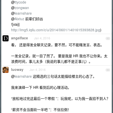
@
ttycode
@
zongwan
@
learnshare
@
Aixtuz
前辈们好凶
![xia](
http://img5.iqilu.com/c/u/2014/0601/1401615393828.jpg
)
angelface
Jan 4, 2016
83
看， 还是得发全聊天记录，要不然，可不能瞎发言、表态。
一发全记录，就一目了然了。 要是我是 HR 我也不让你来。太
浪费时间，事儿太多（我说的事儿都不是正事儿）。
luoway
Jan 4, 2016
84
@
learnshare
这精选的三句话太能描绘楼主的心态了。
我来演绎一下 HR 看到后的心理活动。
“放松地过完这最后一个寒假 ”：玩我呢，以为我一直招不到人？
“薪资不会当面砍一半吧 ”：不信拉倒！