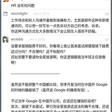
HR 没任何问题
mornlight
Jan 4, 2016
68
工作场合和别人沟通尽量做到准确有力，尤其是邮件这种非即使
通讯的，可以用一封写长一点告诉对方自己的考虑、诉求。
你这种沟通方式在大多数情况下会让陌生人感到不舒服。
wclebb
Jan 4, 2016
69
说要求报销路费不好的，你看得上我让我来面试顺便报销下路费
这过分吗？不合理吗？这不标配吗？
还扯到要不要请你全家旅游啊，你这逻辑跟我当年班主任很像
啊！
——————————————
虽然说不能把整个中国都比较，但李开复当时在中国开 Google
的时候的确报销了（虽然说 Google 的确很有钱）。
不过当年 Google 在中国开公司，应该还在赚钱阶段吧？
其次，报销下去面试，牵引到全家旅游这说法的确不合理。还说
我太年轻了有面试者利用这 Bug 去面试又游玩北京一趟拍拍屁