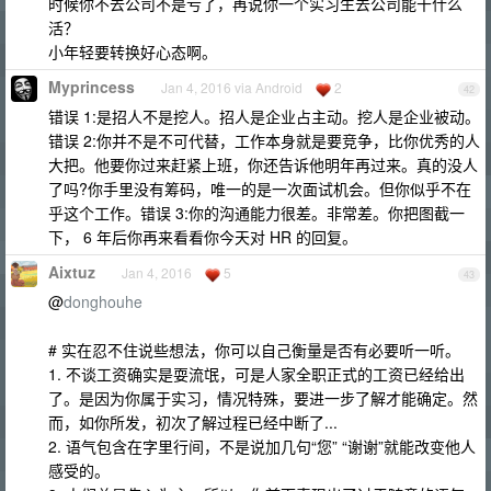
时候你不去公司不是亏了，再说你一个实习生去公司能干什么
活？
小年轻要转换好心态啊。
Myprincess
Jan 4, 2016 via Android
2
42
错误 1:是招人不是挖人。招人是企业占主动。挖人是企业被动。
错误 2:你并不是不可代替，工作本身就是要竞争，比你优秀的人
大把。他要你过来赶紧上班，你还告诉他明年再过来。真的没人
了吗?你手里没有筹码，唯一的是一次面试机会。但你似乎不在
乎这个工作。错误 3:你的沟通能力很差。非常差。你把图截一
下， 6 年后你再来看看你今天对 HR 的回复。
Aixtuz
Jan 4, 2016
5
43
@
donghouhe
# 实在忍不住说些想法，你可以自己衡量是否有必要听一听。
1. 不谈工资确实是耍流氓，可是人家全职正式的工资已经给出
了。是因为你属于实习，情况特殊，要进一步了解才能确定。然
而，如你所发，初次了解过程已经中断了...
2. 语气包含在字里行间，不是说加几句“您” “谢谢”就能改变他人
感受的。