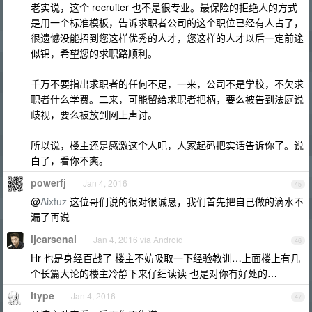
老实说，这个 recruiter 也不是很专业。最保险的拒绝人的方式
是用一个标准模板，告诉求职者公司的这个职位已经有人占了，
很遗憾没能招到您这样优秀的人才，您这样的人才以后一定前途
似锦，希望您的求职路顺利。
千万不要指出求职者的任何不足，一来，公司不是学校，不欠求
职者什么学费。二来，可能留给求职者把柄，要么被告到法庭说
歧视，要么被放到网上声讨。
所以说，楼主还是感激这个人吧，人家起码把实话告诉你了。说
白了，看你不爽。
powerfj
Jan 4, 2016
45
@
Aixtuz
这位哥们说的很对很诚恳，我们首先把自己做的滴水不
漏了再说
ljcarsenal
Jan 4, 2016 via Android
46
Hr 也是身经百战了 楼主不妨吸取一下经验教训…上面楼上有几
个长篇大论的楼主冷静下来仔细读读 也是对你有好处的…
ltype
Jan 4, 2016
47