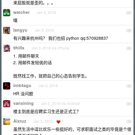
来屁股就是歪的。。。
watcher
Jan 3, 2016
27
噗
langyu
Jan 3, 2016
28
有兴趣来杭州吗？ 我们也招 python qq:570928837
9hills
Jan 3, 2016 via iPhone
29
1. 用邮件聊天
2. 用邮件发轻佻的话
既然找工作，就把自己的心态告别学生。
int64ago
Jan 3, 2016
30
HR 没问题
vanxining
Jan 3, 2016 via Android
31
楼主到底是应聘实习生还是正式工？
Aixtuz
Jan 3, 2016
1
32
虽然生活中逗比欢乐一些挺好的，可求职面试之类的毕竟是个很