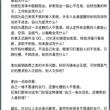
报销凭什么？
你想在竞争中脱颖而出，却表现出一副心不在焉、拈轻怕重的样
子，工作机会凭什么？
你因为自己表现不够好被人拒绝，许多人友善提醒你如何改进你
也听不进去，自以为是凭什么？
你因为遇到过一次说教的人不靠谱，就认定所有说教的人都是心
虚、空洞、没底气，以偏概全凭什么？
你拿正式邮件当 QQ ，讨价还价随意如卖菜，轻佻浮躁只看高
薪，求职不积极，你来面试凭什么？
你开贴吐槽面试，不谈自己失误，眼里只盯着别人的不完美，只
顾吐槽，不顾改进，和你共事凭什么？
类似报销路费之类的许多问题，好好沟通未必无望。可你理直气
壮的要求别人迁就你，别人欠你的？
更凶一点给你看：
自己一堆不靠谱的言行，还要吐槽别人不靠谱。
在我们那有句话专门形容这种事情 “自己一身白羽毛，还嘲笑别
人是妖怪？”
最后，针对以上言论表示歉意，虽然你有很多不靠谱的言行，可