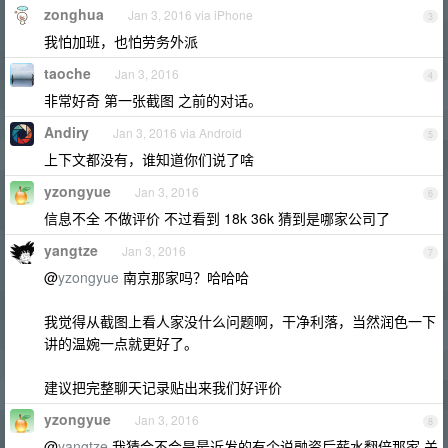
zonghua
Jan 3, 2016 via iPhone
3
我怕加班，也怕劳务外派
taoche
Jan 3, 2016
4
非常好奇 第一张截图 之前的对话。
Andiry
Jan 3, 2016 via Android
5
上下文都没有，谁知道你们说了啥
yzongyue
Jan 3, 2016
6
信息不全 不做评价 不过看到 18k 36k 猜到是哪家公司了
yangtze
Jan 3, 2016
7
@
yzongyue
南京那家吗？哈哈哈
我觉得从截图上看人家没什么问题啊，干净利落，当然润色一下
讲的温婉一点就更好了。
建议把完整聊天记录贴出来我们好评价
yzongyue
Jan 3, 2016
8
@
yangtze
我猜会不会是最近发的有个说融资后薪水翻倍那家 关