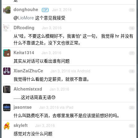
donghouhe
Jan 3, 2016
OP
15
@
LioMore
这个意见我接受
DRcoding
Jan 3, 2016
16
从"哇，不要这么模糊好不，我害怕" 这一句， 我觉得 hr 并没有
什么不靠谱之处，没下文也很正常。
Keita1314
Jan 3, 2016
17
其实从对话可以看出谁有问题
XianZaiZhuCe
Jan 3, 2016 via Android
18
我觉得什么看能力定薪资，就很不靠谱。
Alchemistxxd
Jan 3, 2016
19
......这对话简直无语😓
jasontse
Jan 3, 2016 via iPad
20
什么叫路费吃不消，去哪里发展不是应该提前想好的吗。
skyleft
Jan 3, 2016
21
感觉对方没什么问题