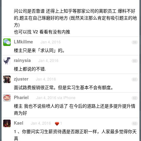
问公司是否靠谱 还得上上知乎等那家公司的离职员工 爆料不好
的,题主在自己琢磨好的地方 (既然关注那么肯定有吸引题主的地
方)
也可以找 V2 看看有没有内推
LMkillme
Jan 4, 2016
59
楼主只是来「求认同」的。
rainysia
Jan 4, 2016
60
楼上都说的不错.
zjuster
Jan 4, 2016
61
面试路费报销很正常。但是实习生基本不会有额度。
Phariel
Jan 4, 2016 via iPhone
62
楼主 我也不说些喷人的话了 在今后的道路上还是多提升提升情
商为好
Kael
Jan 4, 2016
1
63
1 、你要问实习生薪资待遇是否跟正职一样，人家最多觉得你天
真