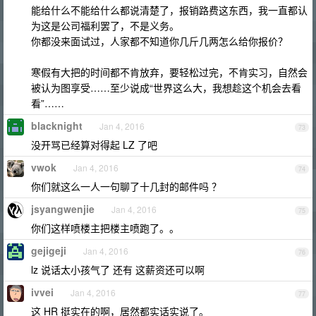
能给什么不能给什么都说清楚了，报销路费这东西，我一直都认
为这是公司福利罢了，不是义务。
你都没来面试过，人家都不知道你几斤几两怎么给你报价？
寒假有大把的时间都不肯放弃，要轻松过完，不肯实习，自然会
被认为图享受……至少说成“世界这么大，我想趁这个机会去看
看”……
blacknight
Jan 4, 2016
73
没开骂已经算对得起 LZ 了吧
vwok
Jan 4, 2016
74
你们就这么一人一句聊了十几封的邮件吗 ？
jsyangwenjie
Jan 4, 2016
75
你们这样喷楼主把楼主喷跑了。。
gejigeji
Jan 4, 2016
76
lz 说话太小孩气了 还有 这薪资还可以啊
ivvei
Jan 4, 2016
77
这 HR 挺实在的啊，居然都实话实说了。