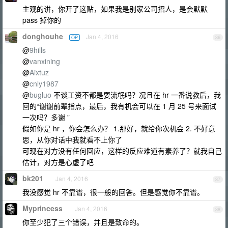
主观的讲，你开了这贴，如果我是别家公司招人，是会默默
pass 掉你的
donghouhe
Jan 4, 2016
OP
36
@
9hills
@
vanxining
@
Aixtuz
@
cnly1987
@
bugluo
不谈工资不都是耍流氓吗？况且在 hr 一番说教后，我
回的“谢谢前辈指点，最后，我有机会可以在 1 月 25 号来面试
一次吗？多谢 ”
假如你是 hr ，你会怎么办？ 1.那好，就给你次机会 2. 不好意
思，从你对话中我就看不上你了
可现在对方没有任何回应，这样的反应难道有素养了？就我自己
估计，对方是心虚了吧
bk201
Jan 4, 2016
37
我没感觉 hr 不靠谱，很一般的回答。但是感觉你不靠谱。
Myprincess
Jan 4, 2016
38
你至少犯了三个错误，并且是致命的。