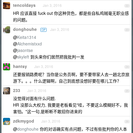
tencoldays
Jan 3, 2016
22
HR 应该直接 fuck out 你这种货色，都是些自私鸡贼毫无职业感
的问题。
donghouhe
Jan 3, 2016
OP
23
@
Keita1314
@
Alchemistxxd
@
jasontse
@
skyleft
到头来你们居然把我批判一发
hantsy
Jan 3, 2016
24
还要报销路费呢？当你是公务员啊，要不要带家人去一趟北京旅
游下。。。什么逻辑啊，自己到底想没想好要在哪儿工作？
233
Jan 3, 2016
25
没觉得对面有什么问题.
HR 没那么大权力, 我要是老板看见"哇，不要这么模糊好不，我
害怕。"这一句,是断断不敢招你进来的
zdkmygod
Jan 3, 2016
26
@
donghouhe
你的对话确实有点问题，不过有些批判你的人本