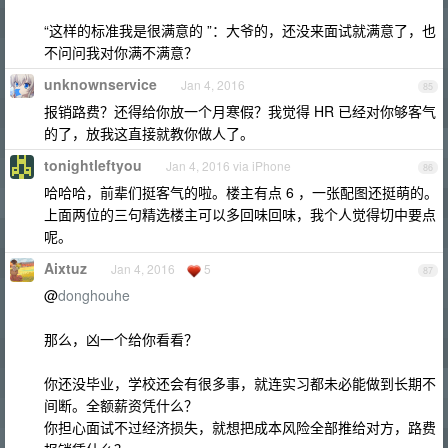
“这样的标准我是很满意的 ”：大爷的，还没来面试就满意了，也
不问问我对你满不满意？
unknownservice
Jan 4, 2016
85
报销路费？还得给你放一个月寒假？我觉得 HR 已经对你够客气
的了，放我这直接就教你做人了。
tonightleftyou
Jan 4, 2016 via iPhone
86
哈哈哈，前辈们挺客气的啦。楼主有点 6 ，一张配图还挺萌的。
上面两位的三句精选楼主可以多回味回味，我个人觉得切中要点
呢。
Aixtuz
Jan 4, 2016
5
87
@
donghouhe
那么，凶一个给你看看？
你还没毕业，学校还会有很多事，就连实习都未必能做到长期不
间断。全额薪资凭什么？
你担心面试不过经济损失，就想把成本风险全部推给对方，路费