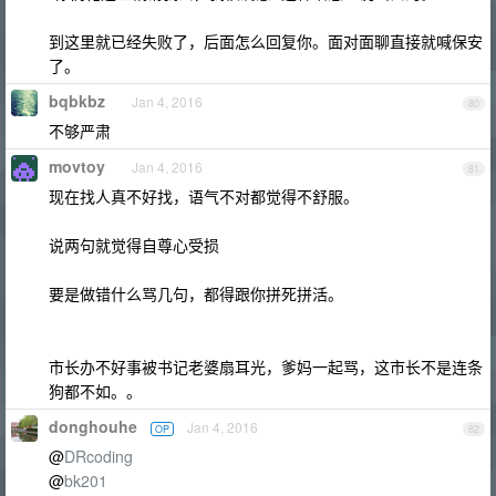
到这里就已经失败了，后面怎么回复你。面对面聊直接就喊保安
了。
bqbkbz
Jan 4, 2016
80
不够严肃
movtoy
Jan 4, 2016
81
现在找人真不好找，语气不对都觉得不舒服。
说两句就觉得自尊心受损
要是做错什么骂几句，都得跟你拼死拼活。
市长办不好事被书记老婆扇耳光，爹妈一起骂，这市长不是连条
狗都不如。。
donghouhe
Jan 4, 2016
OP
82
@
DRcoding
@
bk201