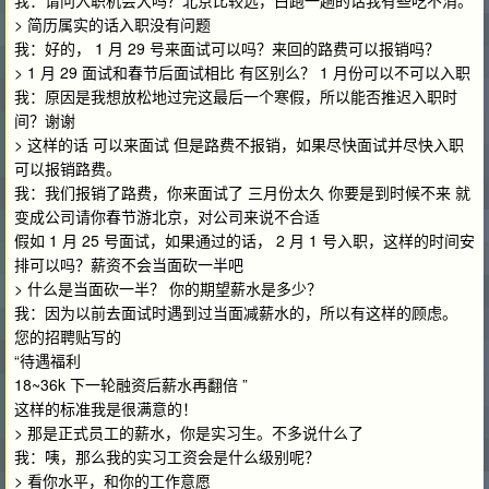
我：请问入职机会大吗？北京比较远，白跑一趟的话我有些吃不消。
> 简历属实的话入职没有问题
我：好的， 1 月 29 号来面试可以吗？来回的路费可以报销吗？
> 1 月 29 面试和春节后面试相比 有区别么？ 1 月份可以不可以入职
我：原因是我想放松地过完这最后一个寒假，所以能否推迟入职时
间？谢谢
> 这样的话 可以来面试 但是路费不报销，如果尽快面试并尽快入职
可以报销路费。
我：我们报销了路费，你来面试了 三月份太久 你要是到时候不来 就
变成公司请你春节游北京，对公司来说不合适
假如 1 月 25 号面试，如果通过的话， 2 月 1 号入职，这样的时间安
排可以吗？薪资不会当面砍一半吧
> 什么是当面砍一半？ 你的期望薪水是多少？
我：因为以前去面试时遇到过当面减薪水的，所以有这样的顾虑。
您的招聘贴写的
“待遇福利
18~36k 下一轮融资后薪水再翻倍 ”
这样的标准我是很满意的！
> 那是正式员工的薪水，你是实习生。不多说什么了
我：咦，那么我的实习工资会是什么级别呢？
> 看你水平，和你的工作意愿