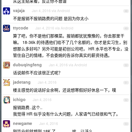
从这主贴来看，反正你不靠谱
vajaja
Jan 4, 2016 via Android
48
不是报销不报销路费的问题 是因为你太小
ttycode
Jan 4, 2016 via Android
49
算了吧，你不是他们那棵菜。报销都犹犹豫豫的，你去那里干
嘛。 18-36k 的待遇他们给不了几个名额的，你才是实习生，别
想那么多好吗？另外可能是初创公司吧， HR 水平也不专业，没
管住自己的情绪，不会委婉的告诉你真实的薪资待遇。
dubuqingfeng
Jan 4, 2016 via Android
50
话说邮件不应该很正式呢？
jadetang
Jan 4, 2016
51
楼主感觉的说话好业余啊，还说想寒假好好休息一下，噗
ichigo
Jan 4, 2016
52
报销路费..这个..
我觉得 HR 似乎没有什么大问题，人家语气已经很和气了。
newgame
Jan 4, 2016
53
刚毕业的就想到 18K 了。。。。唉。让活么