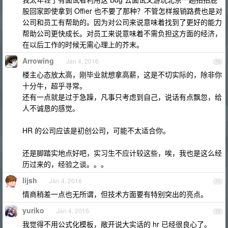
股回家即使拿到 Offier 也不要了那种？不管怎样报销路费也是对
公司和员工有帮助的。因为对公司来说意味着找到了更好的能力
帮助公司更快成长。对员工来说意味着不需负担这方面的经济，
在以后工作的时候无需心理上的芥末。
Arrowing
Jan 4, 2016
70
楼主心态放太高，刚毕业就想拿高薪，这是不切实际的，除非你
十分牛，超乎寻常。
还有一点就是过于急躁，凡事只考虑到自己，说话有点飘忽，给
人不诚恳的感觉。
HR 的公司应该是初创公司，可能不太适合你。
还是脚踏实地点好吧，实习生不应计较这些，唉，我也是这么经
历过来的，经验之谈。。。
lijsh
Jan 4, 2016
71
情商稍差一点也无所谓，但技术方面要有特别突出的亮点。
yuriko
Jan 4, 2016
72
我觉得不用公式化模板，敞开说大实话的 hr 已经很良心了。