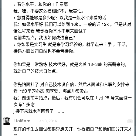
> 看你水平，和你的工作意愿
我：哇，不要这么模糊好不，我害怕。
> 您觉得能够是多少呢？以我是一般水平来看的话
我：如果水平好 我们可以给到 16k 。一般的话 12k 。但是从对
话过程来看 我觉得你基本不用来面试了
请前辈指点，我该如何改进自己？
> 你如果是实习生 就是来学习经验的，就早点来上手 ，干活，
待遇方面公司自然也不会亏待你。
你如果是非常熟练 技术很好，就是奔着 18~36k 的高薪来的，
就对自己的技术自信点。
你先怕面挂了 对自己技术没自信，然后从面试和入职的安排来
看 也没学习心态 图享受，哪点儿都没占
我：谢谢前辈指点，最后，我有机会可以在 1 月 25 号来面试一
次吗？多谢
j 接下来就木有回音了。。。
LioMore
Jan 3, 2016
14
现在的学生去面试都很异想天开，你得把自己和他们区分开来才
是