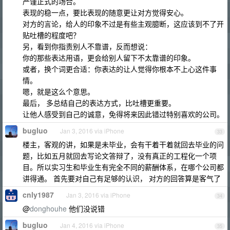
严谨正式的场合。
表现的稳一点，要比表现的随意更让对方觉得安心。
对方的言论，给人的印象不过是有些主观臆断，这应该到不了开
贴吐槽的程度吧？
另，看到你指责别人不靠谱，反而想说：
你的那些表达用语，更会给别人留下不太靠谱的印象。
或者，换个词更合适：你表达的让人觉得你根本不上心这件事
情。
嗯，就是这么个意思。
最后， 多总结自己的表达方式，比吐槽更重要。
让他人感受到自己的诚意，免得将来因此错过特别喜欢的公司。
bugluo
Jan 3, 2016 via iPhone
33
楼主，客观的讲，如果是未毕业，会有干着干着就回去毕业的问
题，比如五月就回去写论文答辩了，没有真正的工程化一个项
目。所以实习生和毕业生有完全不同的薪酬体系，在哪个公司都
讲得通。 首先要对自己有足够的认识， 对方的回答算是客气了
cnly1987
Jan 3, 2016 via iPhone
34
@
donghouhe
他们没说错
bugluo
Jan 4, 2016 via iPhone
35