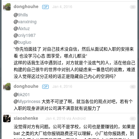
donghouhe
Jan 4, 2016
OP
39
@
9hills
@
vanxining
@
Aixtuz
@
cnly1987
@
bugluo
”你先怕面挂了 对自己技术没自信，然后从面试和入职的安排来
看 也没学习心态 图享受，哪点儿都没“
这样的话我生活中遇到过，对方就是个没底气的人，活在他自己
构建的自己很牛的世界中对别人的疑虑来一番恳切的说教，难道
没人觉得这过分正经的话正是隐藏自己内心的空洞吗？
donghouhe
Jan 4, 2016
OP
40
@
bk201
@
Myprincess
大势不可逆了啊，就当各位的观点对吧，若有个
入职的现身讲讲对公司满不满意就有说服力了
xiaoshenke
Jan 4, 2016 via Android
41
没觉得对方有问题。公司不是学校，公司也是要赚钱的，如果是
bat 之类的大厂给你报销路费还可以理解，小厂给你报路费，到