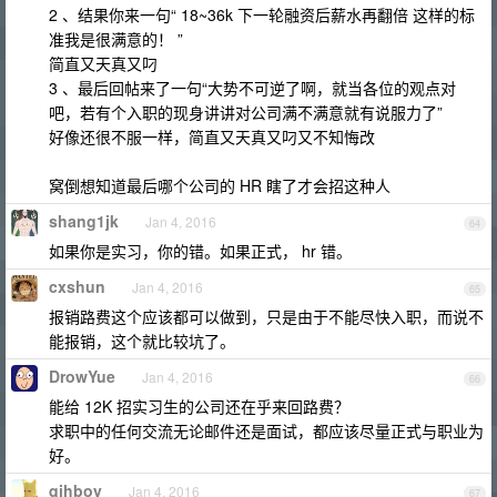
2 、结果你来一句“ 18~36k 下一轮融资后薪水再翻倍 这样的标
准我是很满意的！ ”
简直又天真又叼
3 、最后回帖来了一句“大势不可逆了啊，就当各位的观点对
吧，若有个入职的现身讲讲对公司满不满意就有说服力了”
好像还很不服一样，简直又天真又叼又不知悔改
窝倒想知道最后哪个公司的 HR 瞎了才会招这种人
shang1jk
Jan 4, 2016
64
如果你是实习，你的错。如果正式， hr 错。
cxshun
Jan 4, 2016
65
报销路费这个应该都可以做到，只是由于不能尽快入职，而说不
能报销，这个就比较坑了。
DrowYue
Jan 4, 2016
66
能给 12K 招实习生的公司还在乎来回路费？
求职中的任何交流无论邮件还是面试，都应该尽量正式与职业为
好。
qihboy
Jan 4, 2016
67