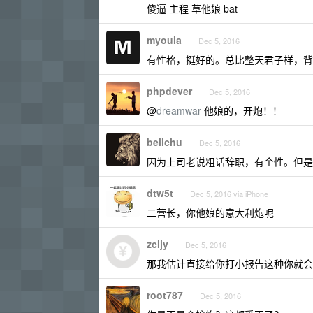
傻逼 主程 草他娘 bat
myoula
Dec 5, 2016
有性格，挺好的。总比整天君子样，背
phpdever
Dec 5, 2016
@
dreamwar
他娘的，开炮！！
bellchu
Dec 5, 2016
因为上司老说粗话辞职，有个性。但是
dtw5t
Dec 5, 2016 via iPhone
二营长，你他娘的意大利炮呢
zcljy
Dec 5, 2016
那我估计直接给你打小报告这种你就会
root787
Dec 5, 2016