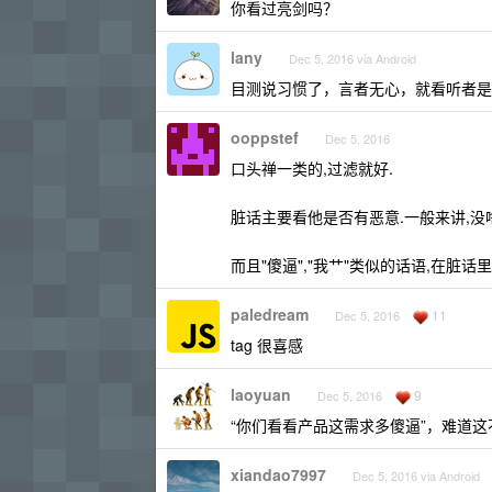
你看过亮剑吗？
lany
Dec 5, 2016 via Android
目测说习惯了，言者无心，就看听者是
ooppstef
Dec 5, 2016
口头禅一类的,过滤就好.
脏话主要看他是否有恶意.一般来讲,没
而且"傻逼","我艹"类似的话语,在脏
paledream
11
Dec 5, 2016
tag 很喜感
laoyuan
9
Dec 5, 2016
“你们看看产品这需求多傻逼”，难道
xiandao7997
Dec 5, 2016 via Android