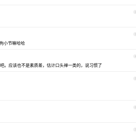
不拘小节嘛哈哈
可以吧。应该也不是素质差，估计口头禅一类的，说习惯了