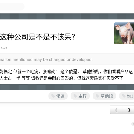
 这种公司是不是不该呆？
iews
ormation mentioned may be changed or developed.
搞定 但就一个毛病，张嘴就： 这个傻逼， 草他娘的，你们看看产品这
傻逼人士占一半 等等 请教还是会耐心回答的，但就这素质实在忍受不了
傻逼
主程
草他娘
bat
❮
❯