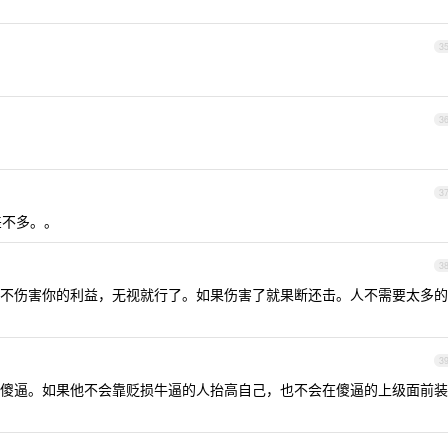
3
3
3
差不多。。
3
不伤害你的利益，无视就行了。如果伤害了就果断还击。人不需要太多的
3
傻逼。如果他不会靠贬损牛逼的人抬高自己，也不会在傻逼的上级面前装