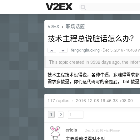
V2EX
职场话题
›
技术主程总说脏话怎么办？
fengxinghuoxing
·
Dec 5, 2016
· 16468 v
This topic created in 3532 days ago, the inf
技术主程技术没得说，各种牛逼，多难得需求都能
需求多傻逼，你们这代码写的全是屁， bat 
117 replies
•
2016-12-08 19:46:33 +08:00
1
2
ericls
Dec 5, 2016 via iPhone
主要看他说得对不对