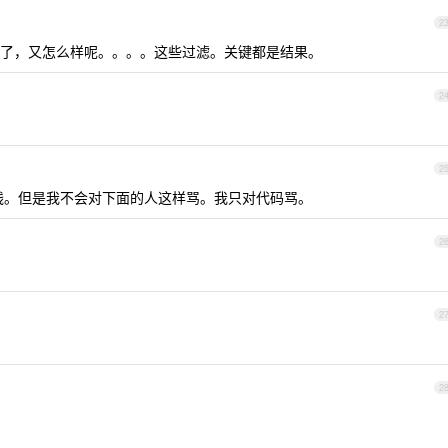
2
了，又怎么样呢。。。。这些过滤。关键都是结果。
2
2
残。但是我不会对下面的人这样骂。我只对代码骂。
2
2
2