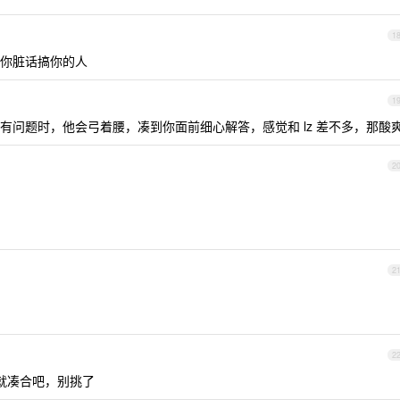
1
你脏话搞你的人
1
有问题时，他会弓着腰，凑到你面前细心解答，感觉和 lz 差不多，那酸
2
2
2
就凑合吧，别挑了