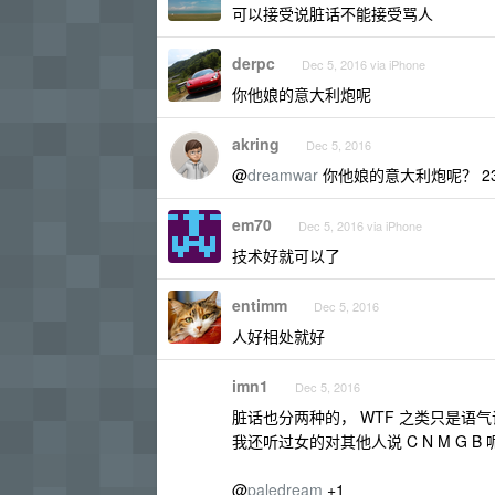
可以接受说脏话不能接受骂人
derpc
Dec 5, 2016 via iPhone
你他娘的意大利炮呢
akring
Dec 5, 2016
@
dreamwar
你他娘的意大利炮呢？ 23
em70
Dec 5, 2016 via iPhone
技术好就可以了
entimm
Dec 5, 2016
人好相处就好
imn1
Dec 5, 2016
脏话也分两种的， WTF 之类只是语气
我还听过女的对其他人说 C N M G
@
paledream
+1