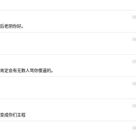
2
后老阴你好。
3
3
肯定会有无数人骂你傻逼的。
3
3
变成你们主程
3