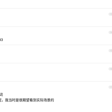
1
1
3
1
1
1
词
 B 呢，我当时是很期望看到实际场景的