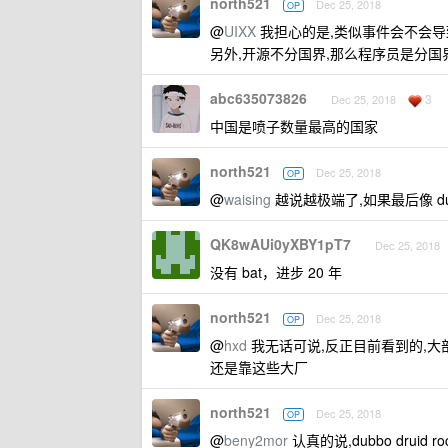
north521
Dec 25, 2018
OP
@
UIXX
我担心的是,类似事件会不会导
另外,开源不分国界,那么程序员是分国
abc635073826
3
Dec 25, 2018
中国是喷子数量最高的国家
north521
Dec 25, 2018
OP
@
waising
越说越极端了,如果最后像 d
QK8wAUi0yXBY1pT7
Dec 25, 2018
没有 bat，进步 20 年
north521
Dec 25, 2018
OP
@
hxd
我无话可说,反正目前看到的,大部
还是靠这些大厂
north521
Dec 25, 2018
OP
@
beny2mor
认真的说,dubbo druid 