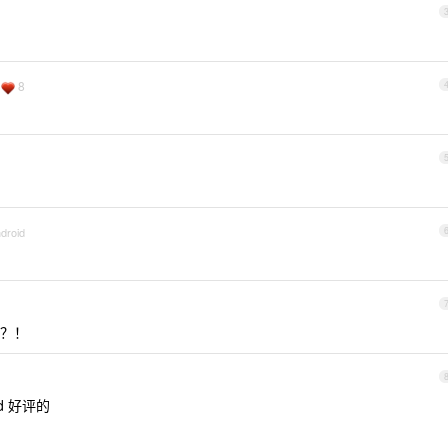
8
droid
？！
d 好评的