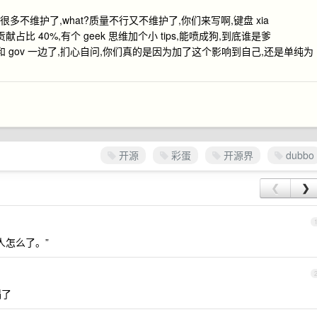
多不维护了,what?质量不行又不维护了,你们来写啊,键盘 xia
占比 40%,有个 geek 思维加个小 tips,能喷成狗,到底谁是爹
msl 和 gov 一边了,扪心自问,你们真的是因为加了这个影响到自己,还是单纯为
开源
彩蛋
开源界
dubbo
❮
❯
人怎么了。”
塌了