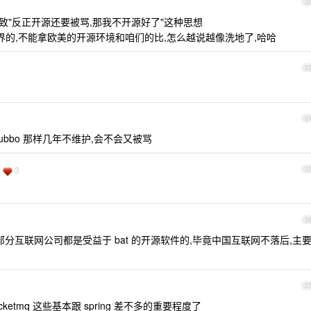
2
致"反正开源还要被骂,那我不开源好了"这种思想
界的,不能拿欧美的开源环境和咱们的比,怎么越说越像洗地了,哈哈
2
2
ubbo 那样几年不维护,会不会又被骂
3
2
2
分互联网公司都是受益于 bat 的开源软件的,毕竟中国互联网不落后,主
2
rocketmq 这些基本跟 spring 差不多的重要程度了