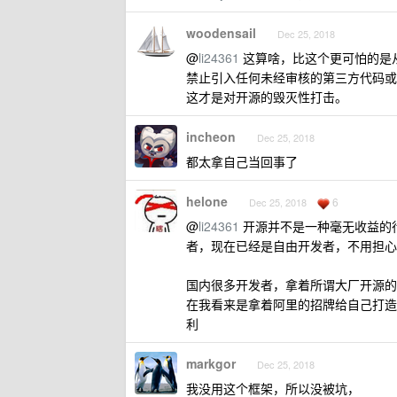
woodensail
Dec 25, 2018
@
li24361
这算啥，比这个更可怕的是
禁止引入任何未经审核的第三方代码或
这才是对开源的毁灭性打击。
incheon
Dec 25, 2018
都太拿自己当回事了
helone
6
Dec 25, 2018
@
li24361
开源并不是一种毫无收益的行
者，现在已经是自由开发者，不用担心
国内很多开发者，拿着所谓大厂开源的
在我看来是拿着阿里的招牌给自己打造
利
markgor
Dec 25, 2018
我没用这个框架，所以没被坑，