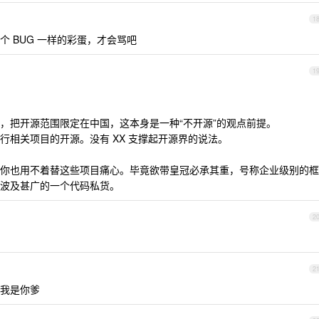
1
 BUG 一样的彩蛋，才会骂吧
1
，把开源范围限定在中国，这本身是一种“不开源”的观点前提。
行相关项目的开源。没有 XX 支撑起开源界的说法。
你也用不着替这些项目痛心。毕竟欲带皇冠必承其重，号称企业级别的框
波及甚广的一个代码私货。
2
2
我是你爹