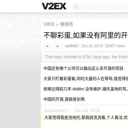
V2EX
程序员
›
不聊彩蛋,如果没有阿里的开
north521
·
Dec 25, 2018
· 22967 views
This topic created in 2781 days ago, the inf
中国还有哪个公司可以输出这么多开源的项目.
大家只盯着彩蛋看,同时大量的人在辱骂,我觉得
依稀记得前几年 dubbo 没有维护,铺天盖地的
中国的开源,道路很长啊.
Supplement 1 ·
Dec 26, 2018
大家觉得我是洗地的,那我就洗洗看,个人看法,