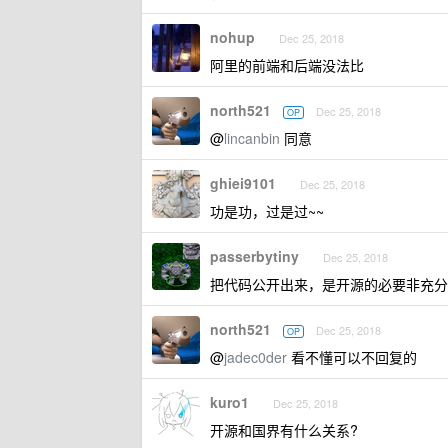
nohup
Dec 25, 2018
阿里的前端和后端没法比
north521
Dec 25, 2018
OP
@
lincanbin
同意
ghiei9101
Dec 25, 2018
功是功，过是过~~
passerbytiny
Dec 25, 2018
把代码公开出来，是开源的必要非充分
north521
Dec 25, 2018
OP
@
jadec0der
看不懂可以不回复的
kuro1
Dec 25, 2018
开源和国界有什么关系?