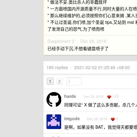
* 做法不妥.类比杀人的非蠢既坏
* 一方面喷国内开源质量不行,同时大量的人在喷很
* 那么继续维护的,必须按照你们心意来搞 ,某人贡献
* 不让过圣诞,你们喷,加个圣诞 tips,又站到 
了发泄自己的怨气,为了喷而喷
Supplement 2 ·
Dec 26, 2018
已经手动下沉,不想看键盘喷子了
185 replies
•
2021-02-02 01:25:46 +08:00
1
2
harde
115
Dec 25, 2018
同理可证“ X 做了这么多贡献，杀几个
imgode
3
Dec 25, 2018
是啊，如果没有 BAT，我觉得天都要