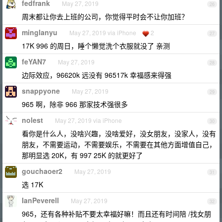
fedfrank
May 27, 2019
26
周末都让你去上班的公司，你觉得平时会不让你加班？
minglanyu
May 27, 2019 via iPhone
2
27
17K 996 的周日，睡个懒觉洗个衣服就没了 亲测
feYAN7
May 27, 2019
28
边际效应，96620k 远没有 96517k 幸福感来得强
snappyone
May 27, 2019
29
965 啊，除非 966 那家技术强很多
nolest
May 27, 2019 via iPhone
30
看你是什么人，没啥兴趣，没啥爱好，没女朋友，没家人，没有
朋友，不需要运动，不需要娱乐，不需要在其他方面增值自己，
那明显选 20K，有 997 25K 的就更好了
gouchaoer2
May 27, 2019
31
选 17K
IanPeverell
May 27, 2019
32
965，还有各种补贴不要太幸福好嘛！而且还有时间陪 /找女朋