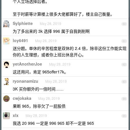
个人立场选择后者。
至于时薪等计算楼上很多大佬都算好了，楼主自己衡量。
Sylphiette
May 28, 2019
60
为了多出来的 3k 选择 996 属于自我剥削啊
loy6491
May 28, 2019
61
送分题。单休的辛苦程度是双休的 2.4 倍，除非这份工作能实现
你的人生理想，或者你上班比休息开心。
yetAnotherJoe
May 28, 2019
62
这还用问，肯定 965offer17k。
ryonanamizu
May 28, 2019
63
3K 买你额外的一倍时间……
cwjokaka
May 28, 2019
64
果断 965，除非欠了一屁股债
xlx
May 28, 2019
65
我选 20 996 一定是 996 965 却不一定是 965