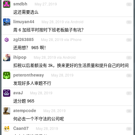
smdbh
May 27, 2019
52
这还需要选么
limuyan44
May 28, 2019 via Android
53
周 6 加班平时按时下班老板脑子有坑？
zgl263885
May 28, 2019 via iPhone
54
还用想？ 965 啊！
ihipop
May 28, 2019 via Android
55
扣税以后差额没有 3k，换来更好的生活质量和提升自己的时间
peterontheway
May 28, 2019
56
发现好多人审题不行
avaJ
May 28, 2019
57
送分题 965
atempcode
May 28, 2019
58
何必去一个不守法的公司呢
Caan07
May 28, 2019
59