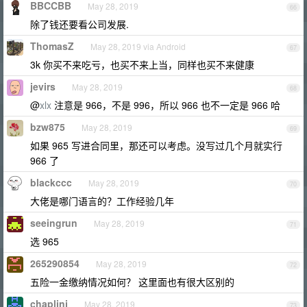
BBCCBB
May 28, 2019
66
除了钱还要看公司发展.
ThomasZ
May 28, 2019 via Android
67
3k 你买不来吃亏，也买不来上当，同样也买不来健康
jevirs
May 28, 2019
68
@
xlx
注意是 966，不是 996，所以 966 也不一定是 966 哈
bzw875
May 28, 2019
69
如果 965 写进合同里，那还可以考虑。没写过几个月就实行
966 了
blackccc
May 28, 2019
70
大佬是哪门语言的？工作经验几年
seeingrun
May 28, 2019
71
选 965
265290854
May 28, 2019
72
五险一金缴纳情况如何？ 这里面也有很大区别的
chaplinj
May 28, 2019
73