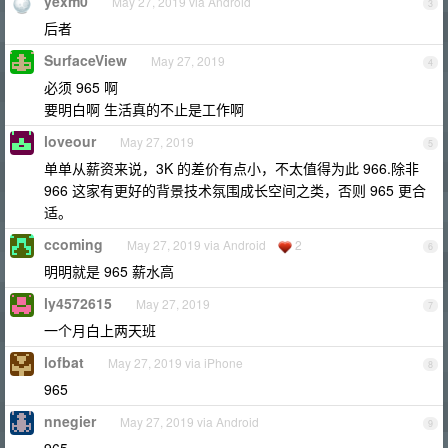
yexm0
May 27, 2019 via Android
3
后者
SurfaceView
May 27, 2019
4
必须 965 啊
要明白啊 生活真的不止是工作啊
loveour
May 27, 2019
5
单单从薪资来说，3K 的差价有点小，不太值得为此 966.除非
966 这家有更好的背景技术氛围成长空间之类，否则 965 更合
适。
ccoming
May 27, 2019 via Android
2
6
明明就是 965 薪水高
ly4572615
May 27, 2019
7
一个月白上两天班
lofbat
May 27, 2019 via iPhone
8
965
nnegier
May 27, 2019 via Android
9