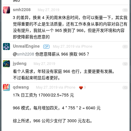
965
smh2208
May 27, 2019
10
3 的差异，换来 4 天的周末休息时间，你可以衡量一下，其实我
觉得重要的不止是生活质量，还有工作本身从事的内容对自己有
没有提升，我就从一个 965 换到了 966，但是开发环境和内容
即使降薪我也愿意的
UnrealEngine
May 27, 2019 via iPhone
OP
11
@
smh2208
你愿意降薪从 966 换取 965 ？
jydeng
May 27, 2019
12
看个人需求，年轻没有家庭 966 也行，主要是要有发展。
不过看起来明显后者更好。
qdwang
May 27, 2019 via iPhone
9
13
17k 日工资为 17000/22.5=755 元
966 模式，每月增加四天，4 * 755 * 2 = 6040 元
综上所述，966 公司少支付了 3000 元左右。