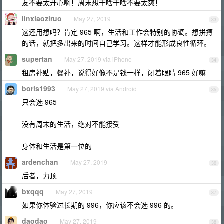
友不要太开心啊！周末想干啥干啥不要太爽！
linxiaoziruo
May 27, 2019
33
这还用想吗？肯定 965 啊，生活和工作会特别的协调。想拼搏
的话，就把多出来的时间自己学习。这样才能形成良性循环。
supertan
May 27, 2019 via iPhone
34
租房补贴，餐补，说得好像不是钱一样，闭着眼睛 965 好嘛
boris1993
May 27, 2019 via Android
35
只会选 965
没有周末的生活，绝对不能接受
身体和生活是第一位的
ardenchan
May 27, 2019
36
后者，力顶
bxqqq
May 27, 2019
37
如果你体验过长期的 996，你应该不会选 996 的。
daodao
May 27, 2019
38