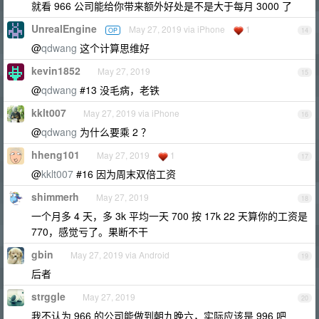
就看 966 公司能给你带来额外好处是不是大于每月 3000 了
UnrealEngine
May 27, 2019 via iPhone
1
OP
14
@
qdwang
这个计算思维好
kevin1852
May 27, 2019
15
@
qdwang
#13 没毛病，老铁
kklt007
May 27, 2019 via iPhone
16
@
qdwang
为什么要乘 2 ？
hheng101
May 27, 2019
1
17
@
kklt007
#16 因为周末双倍工资
shimmerh
May 27, 2019
18
一个月多 4 天，多 3k 平均一天 700 按 17k 22 天算你的工资是
770，感觉亏了。果断不干
gbin
May 27, 2019 via Android
19
后者
strggle
May 27, 2019
20
我不认为 966 的公司能做到朝九晚六，实际应该是 996 吧