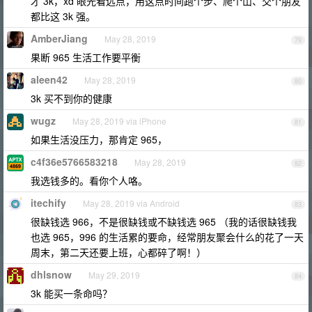
才 3k，xd 眼光看远点，用这点时间跑个步、爬个山、交个朋友
都比这 3k 强。
AmberJiang
May 28, 2019
79
果断 965 生活工作要平衡
aleen42
May 28, 2019
80
3k 买不到你的健康
wugz
May 28, 2019 via iPhone
81
如果生活没压力，那肯定 965，
c4f36e5766583218
May 28, 2019
82
我选钱多的。看你个人咯。
itechify
May 28, 2019 via Android
83
很缺钱选 966，不是很缺钱或不缺钱选 965 （我的话很缺钱我
也选 965，996 的生活累的要命，经常朋友聚会什么的花了一天
周末，第二天还要上班，心都碎了啊！）
dhlsnow
May 29, 2019
84
3k 能买一条命吗？