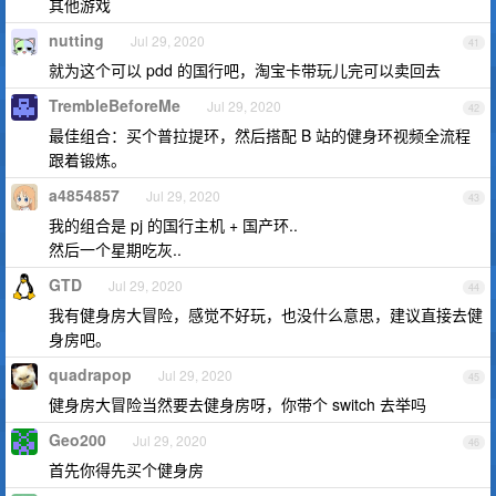
其他游戏
nutting
Jul 29, 2020
41
就为这个可以 pdd 的国行吧，淘宝卡带玩儿完可以卖回去
TrembleBeforeMe
Jul 29, 2020
42
最佳组合：买个普拉提环，然后搭配 B 站的健身环视频全流程
跟着锻炼。
a4854857
Jul 29, 2020
43
我的组合是 pj 的国行主机 + 国产环..
然后一个星期吃灰..
GTD
Jul 29, 2020
44
我有健身房大冒险，感觉不好玩，也没什么意思，建议直接去健
身房吧。
quadrapop
Jul 29, 2020
45
健身房大冒险当然要去健身房呀，你带个 switch 去举吗
Geo200
Jul 29, 2020
46
首先你得先买个健身房