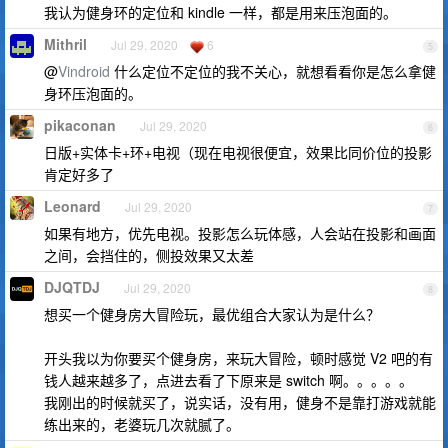
我认为健身环的定位和 kindle 一样，都是用来压泡面的。
Mithril
Jul 29, 2020
6
5
@
Vindroid
什么定位不定位的我不关心，就想看看你是怎么拿健
身环压泡面的。
pikaconan
Jul 29, 2020
6
日版+实体卡+环+电视（现在电视很便宜，效果比同价位的投影
肯定好多了
Leonard
Jul 29, 2020
7
如果有地方，优先电视。投影怎么玩体感，人会站在投影和画面
之间，会挡住的，侧投效果又太差
DJQTDJ
Jul 29, 2020
8
想买一个健身房大冒险玩，最优组合大家认为是什么？
开头我以为你要买个健身房，来玩大冒险，顿时感觉 V2 吧的有
钱人越来越多了，点进去看了下原来是 switch 啊。。。。。
我刚出的时候就买了，说实话，没有用，健身不是靠打游戏就能
练出来的，老婆玩几次就腻了。