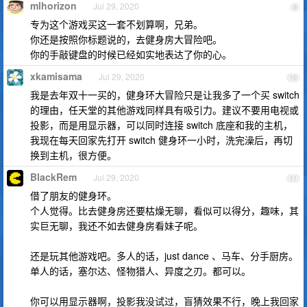
mlhorizon
Jul 29, 2020
9
专为这个游戏买这一套不划算啊，兄弟。
你还是按照你标题说的，去健身房大冒险吧。
你的手敲键盘的时候已经如实地表达了你的心。
xkamisama
Jul 29, 2020
10
我是去年双十一买的，健身环大冒险只是让我多了一个买 switch
的理由，任天堂的其他游戏同样具有吸引力。建议不要用电视或
投影，而是用显示器，可以同时连接 switch 底座和我的主机，
我现在每天回家先打开 switch 健身环一小时，洗完澡后，再切
换到主机，很方便。
BlackRem
Jul 29, 2020
11
借了朋友的健身环。
个人觉得。比去健身房还要枯燥无聊，看似可以得分，趣味，其
实巨无聊，我还不如去健身房看妹子呢。
还是玩其他游戏吧。多人的话，just dance 、马车、分手厨房。
单人的话，塞尔达、怪物猎人、异度之刃。都可以。
你可以用显示器啊，投影我没试过，盲猜效果不行，晚上我回家