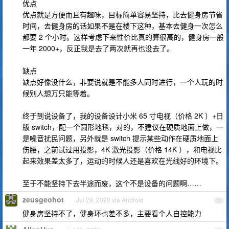
优点
优点就是方便而且有趣味，目标简单容易坚持，比去健身房节省
时间，去健身房的话如果不是在楼下这种，基本去健身一次怎么
都要 2 个小时。这样考虑下来性价比真的算很高的，健身房一般
一年 2000+，反正我是去了两次就再也没去了。
缺点
缺点好像没什么，非要说就是不能多人同时进行，一个人玩的时
候别人想万只能等着。
终于到说设备了，我的设备设计小米 65 寸电视（价格 2K ）+日
版 switch，配一个圆形地毯，对的，不建议在硬质地面上做，一
是噪音扰民问题，另外就是 switch 提示某些动作在硬质地面上
伤腰，之前试过用投影，4K 激光投影（价格 14K ），和电视比
起来效果差太多了，运动的时候人还是喜欢在光线好的环境下。
至于不能坚持下去半途而废，这个不是设备的问题啊……
zeusgeohot
Jul 29, 2020 via Android
51
健身房坚持不了，健身环也差不多，主要看个人自控能力