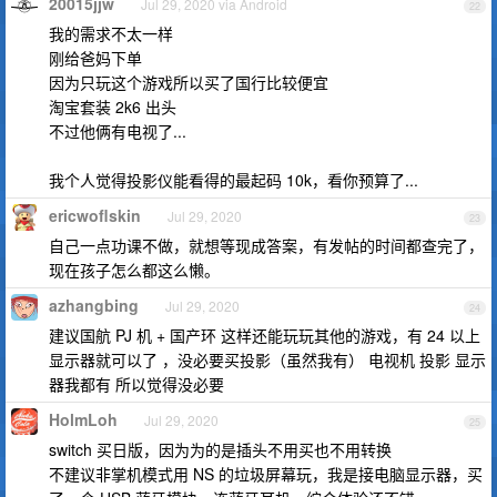
20015jjw
Jul 29, 2020 via Android
22
我的需求不太一样
刚给爸妈下单
因为只玩这个游戏所以买了国行比较便宜
淘宝套装 2k6 出头
不过他俩有电视了...
我个人觉得投影仪能看得的最起码 10k，看你预算了...
ericwoflskin
Jul 29, 2020
23
自己一点功课不做，就想等现成答案，有发帖的时间都查完了，
现在孩子怎么都这么懒。
azhangbing
Jul 29, 2020
24
建议国航 PJ 机 + 国产环 这样还能玩玩其他的游戏，有 24 以上
显示器就可以了 ，没必要买投影（虽然我有） 电视机 投影 显示
器我都有 所以觉得没必要
HolmLoh
Jul 29, 2020
25
switch 买日版，因为为的是插头不用买也不用转换
不建议非掌机模式用 NS 的垃圾屏幕玩，我是接电脑显示器，买