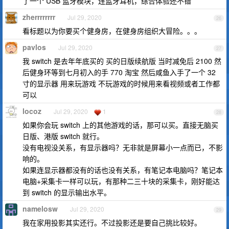
了一个 USB 蓝牙模块，连蓝牙耳机，综合体验还不错
zherrrrrrrr
Jul 29, 2020
26
看标题以为你要买个健身房，在健身房组织大冒险。。。
pavlos
Jul 29, 2020
27
我 switch 是去年年底买的 买的日版续航版 当时减免后 2100 然
后健身环等到七月初入的手 770 淘宝 然后咸鱼入手了一个 32
寸的显示器 用来玩游戏 不玩游戏的时候用来看视频或者工作都
可以
locoz
Jul 29, 2020
1
28
如果你会玩 switch 上的其他游戏的话，那可以买。直接无脑买
日版、港版 switch 就行。
没有电视没关系，有显示器吗？无非就是屏幕小一点而已，不影
响的。
如果连显示器都没有的话也没有关系，有笔记本电脑吗？笔记本
电脑+采集卡一样可以玩，有那种二三十块的采集卡，刚好能达
到 switch 的显示输出水平。
namelosw
Jul 29, 2020
29
我在家用投影其实还行。不过投影还是要自己挑比较好。