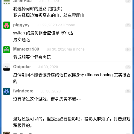
AllenHua
Jul 29, 2020
52
我选择河畔的道路 跑跑步；
我选择周边海拔高点的山，骑车爬爬山
piggyyy
Jul 29, 2020 via iPhone
53
switch 的最优组合应该是 塞尔达
男女通吃
Mantext1989
Jul 30, 2020 via iPhone
54
看成想买个健身房玩
Obipolar
Jul 30, 2020
55
疫情期间不能去健身房的话在家健身环+fitness boxing 其实挺香
的
fwindcore
Jul 30, 2020
56
没有听过这个游戏，健身房买不起~~
----
游戏还是可以的，但是没必要投影吧，投影太麻烦了，打击游戏
积极性的。