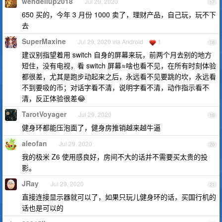
wendellup2018
Jul 29, 2020
17
650 买的，今年 3 月份 1000 卖了，理财产品，自己玩，玩不下
去
SuperMaxine
Jul 29, 2020 via Android
1
18
建议别指望着用 switch 自身的屏幕来玩，前两个月去别的地方
短住，没有电视，看 switch 屏幕≈啥也看不见，在所有时刻体验
都很差，尤其是跑步动起来之后，永远看不见要跳的坎，永远看
不到要吸的币；对话字看不清，说明字看不清，动作指示看不
清，反正体验很差😂
TarotVoyager
Jul 29, 2020
19
健身环都能压泡面了，健身房推销越来越牛逼
aleofan
Jul 29, 2020
20
我的极米 Z6 使用感良好，房间不大的话并不需要买太贵的投
影。
JRay
Jul 29, 2020
21
直接连接显示器就可以了，如果只玩儿健身环的话，买国行机的
话也是可以的