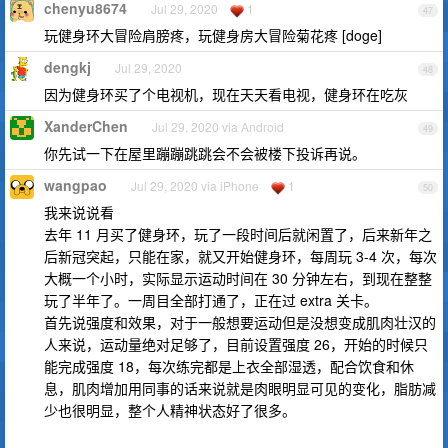
chenyu8674
Jul 29, 2020
1
47
玩健身环大冒险肩膀疼，玩健身房大冒险菊花疼 [doge]
dengkj
Jul 29, 2020
48
因为健身环买了个电视机，现在天天看电视，健身环在吃灰
XanderChen
Jul 29, 2020 via Android
49
你先试一下在屋里蹦蹦跳跳会不会被楼下投诉再说。
wangpao
Jul 29, 2020 via iPhone
1
50
我来说说看
去年 11 月买了健身环，玩了一段时间后就闲置了，后来新年之
后新冠突起，只能在家，就又开始健身环，每周玩 3-4 次，每次
大概一个小时，实际显示运动时间在 30 分钟左右，到现在整整
玩了半年了。一周目全部打通了，正在过 extra 关卡。
首先说强度和效果，对于一般想要运动但是没想变成肌肉壮汉的
人来说，运动量绝对足够了，目前设置强度 26，开始的时候只
能完成强度 18，每次练完都是上衣全部湿透，配合饮食和休
息，肌肉增加用同事的话来说就是肉眼明显可见的变化，脂肪减
少也很明显，整个人精神状态好了很多。