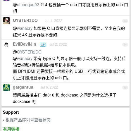
@
ethanque92
#14 也要插一个 usb 口才能用显示器上的 usb 口
吧
OYSTER2DO
Jul 1, 2022
73
@
wanacry
如果是 C 口直接连接显示器则不需要，至少在我的
红米 4K 显示器是不要的
EvilDevilJin
Jul 2, 2022
OP
74
@
OYSTER2DO
@
wanacry
带有 type-C 的显示器一般可以支持一线连，支持传
输音视频+传输数据+给笔记本供电。
而 DP/HDMI 还需要接一根额外的 USB 上行线到笔记本或台式
机上才能用显示器上的 usb 口。
gargantua
Jul 6, 2022
75
请问最后楼主在 da310 和 dockcase 之间是为什么选择了
dockcase 呢
Support
根据产品序列号查看状态
›
有用链接