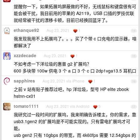
提醒你一下，如果拓展坞屏蔽做的不好，无线鼠标和键盘很有可
能会被干扰，我目前用的苹果的 A2119，USB 口插的罗技优联
就经常被干扰的漂移卡顿，目前已经换回蓝牙了。
ethanque92
Aug 23, 2021
1
14
我发现我用不上拓展坞了。。。买了个带 c 口充电的显示器，啥
都解决了
xzzdecade
Aug 23, 2021
1
15
不如考虑一下洋垃圾的惠普 g2 扩展坞？
600 多块带 100w 供电 3 个 a 口 3 个 c 口 2dp1vga13.5 耳机口
sapphires
Aug 23, 2021 via iPhone
1
16
之前 v 站有贴子推荐过吧，hp 洋垃圾，型号 HP elite zbook
hstnn-cx01
tomato1111
Aug 23, 2021 via Android
5
17
我研究过一段时间的扩展坞，我来明确告诉楼主，你的需求，靠
usb3.1gen2 的扩展坞是不可能实现的。只有雷电扩展坞才可
能。
usb gen2 只有 10gbps 的带宽，而 4k60fps 需要 12.54gbps 的