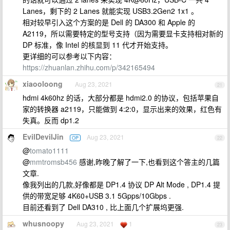
Lanes，剩下的 2 Lanes 就能实现 USB3.2Gen2 1x1 。
相对较早引入这个方案的是 Dell 的 DA300 和 Apple 的
A2119，所以需要特定的型号支持（因为需要显卡支持相对新的
DP 标准，像 Intel 的核显到 11 代才开始支持。
更详细的可以参考以下内容：
https://zhuanlan.zhihu.com/p/342165494
xiaooloong
Aug 23, 2021
21
hdmi 4k60hz 的话，大部分都是 hdmi2.0 的协议，包括苹果自
家的转换器 a2119，只能做到 4:2:0，显示出来的效果，红色有
失真。反而 dp1.2
EvilDevilJin
Aug 23, 2021
OP
22
@
tomato1111
@
mmtromsb456
感谢,昨晚了解了一下,也看到这个答主的几篇
文章.
像我列出的几款,好像都是 DP1.4 协议 DP Alt Mode , DP1.4 提
供的带宽足够 4K60+USB 3.1 5Gpps/10Gbps .
目前还看到了 Dell DA310 , 比上面几个扩展坞更强.
whusnoopy
Aug 23, 2021
1
23