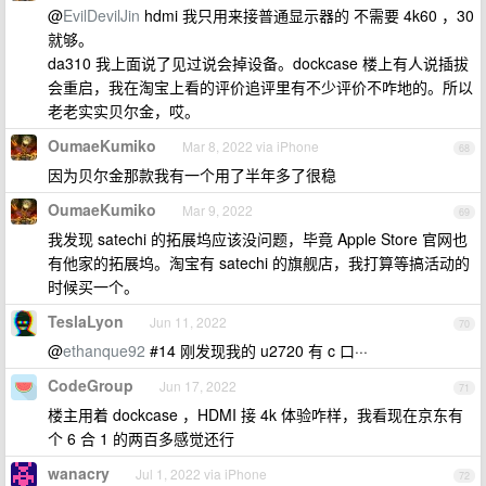
@
EvilDevilJin
hdmi 我只用来接普通显示器的 不需要 4k60 ，30
就够。
da310 我上面说了见过说会掉设备。dockcase 楼上有人说插拔
会重启，我在淘宝上看的评价追评里有不少评价不咋地的。所以
老老实实贝尔金，哎。
OumaeKumiko
Mar 8, 2022 via iPhone
68
因为贝尔金那款我有一个用了半年多了很稳
OumaeKumiko
Mar 9, 2022
69
我发现 satechi 的拓展坞应该没问题，毕竟 Apple Store 官网也
有他家的拓展坞。淘宝有 satechi 的旗舰店，我打算等搞活动的
时候买一个。
TeslaLyon
Jun 11, 2022
70
@
ethanque92
#14 刚发现我的 u2720 有 c 口···
CodeGroup
Jun 17, 2022
71
楼主用着 dockcase ，HDMI 接 4k 体验咋样，我看现在京东有
个 6 合 1 的两百多感觉还行
wanacry
Jul 1, 2022 via iPhone
72