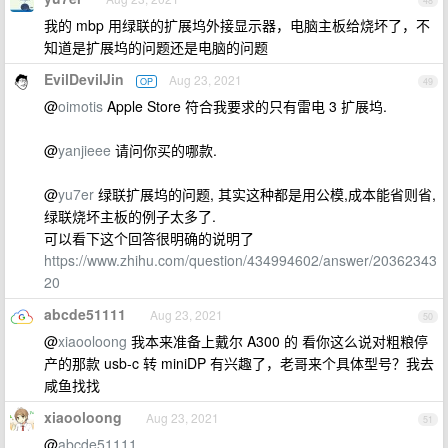
48
我的 mbp 用绿联的扩展坞外接显示器，电脑主板给烧坏了，不
知道是扩展坞的问题还是电脑的问题
EvilDevilJin
Aug 23, 2021
OP
49
@
oimotis
Apple Store 符合我要求的只有雷电 3 扩展坞.
@
yanjieee
请问你买的哪款.
@
yu7er
绿联扩展坞的问题, 其实这种都是用公模,成本能省则省,
绿联烧坏主板的例子太多了.
可以看下这个回答很明确的说明了
https://www.zhihu.com/question/434994602/answer/20362343
20
abcde51111
Aug 23, 2021
50
@
xiaooloong
我本来准备上戴尔 A300 的 看你这么说对粗粮停
产的那款 usb-c 转 miniDP 有兴趣了，老哥来个具体型号？我去
咸鱼找找
xiaooloong
Aug 23, 2021
51
@
abcde51111