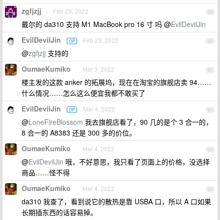
zgfjzjj
Feb 23, 2022
58
戴尔的 da310 支持 M1 MacBook pro 16 寸 吗 @
EvilDevilJin
EvilDevilJin
Feb 23, 2022
OP
59
@
zgfjzjj
支持的
OumaeKumiko
Mar 3, 2022
60
楼主发的这款 anker 的拓展坞，现在在淘宝的旗舰店卖 94……
什么情况……怎么这么便宜我都不敢买了
EvilDevilJin
Mar 4, 2022
OP
61
@
LoneFireBlossom
我去旗舰店看了，90 几的是个 3 合一的，
8 合一的 A8383 还是 300 多的价位。
OumaeKumiko
Mar 4, 2022
62
@
EvilDevilJin
哦，不好意思，我只看了页面上的价格，没选择
商品……怪不得
OumaeKumiko
Mar 4, 2022
63
da310 我查了，看到说它的散热是靠 USBA 口，所以 A 口如果
长期插东西的话容易掉。