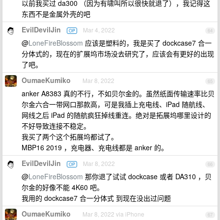
以前我买过 da300 （因为有啸叫所以很快就退了），我记得这
东西不是金属外壳的吧
EvilDevilJin
Mar 4, 2022
OP
64
@
LoneFireBlossom
应该是塑料的，我是买了 dockcase7 合一
分体式的，现在的扩展坞市场没去研究了，应该会有更好的出现
了吧。
OumaeKumiko
Mar 8, 2022
65
anker A8383 真的不行，不如贝尔金的。虽然纸面传输速率比贝
尔金六合一带网口那款高，可是我插上充电线、iPad 随航线、
网线之后 iPad 的随航疯狂掉线重连。绝对是拓展坞哪里设计的
不好导致连接不稳定。
我买了两个这个拓展坞都试了。
MBP16 2019 ，充电器、充电线都是 anker 的。
EvilDevilJin
Mar 8, 2022
OP
66
@
LoneFireBlossom
那你退了试试 dockcase 或者 DA310 ，贝
尔金的好像不能 4K60 吧。
我用的 dockcase7 合一分体式 到现在没出过问题
OumaeKumiko
Mar 8, 2022 via iPhone
67