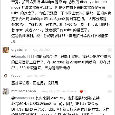
带宽，扩展坞支持 4k60fps 是靠 dp 协议的 display alternate
mode 扩展带宽来实现的。 但是这样剩下来的带宽仅仅只有
usb2 的速度了。 你自己观察一下市场上卖的扩展坞，正规的肯
定不会出现 4k60fps 和 usb3gen2 同时存在的。 大部分都是
4k30 帧。准确的说，只要你启用 4k60 帧，剩下的 usb 哪怕标
着 gen1 或者 gen2，速度都只有 usb2 的带宽了。
这是物理限制，楼主你的需求除非上雷电扩展坞否则不可能实
现。
crystone
Aug 23, 2021
18
@
tomato1111
你的解释到位，只能上雷电。我已经把买带供电
的显示器提上日程了。在 u2720q 和 27up850 间犹豫，现在对
27up850 比较喜欢，因为是最新出的
fx777
Aug 23, 2021
19
惠普洋垃圾，正在用，很好用
mmtromsb456
Aug 23, 2021 via iPhone
3
20
@
tomato1111
其实来到 2021 年，很多拓展坞都能支持
4K@60Hz+USB3.2Gen2 1x1 的，因为 DP1.4+DSC 或
DP1.3+HBR3 在普及，比如 M1 就支持这两种压缩方式，这样
的话就可以通过 2 lanes 来实现 4K@60Hz，USB-C 一共 4