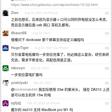
https://www.chongdiantou.com/wp/archives/15122.html
Zien
Aug 24, 2021 via iPhone
52
之前也想买，后来因为显示器 c 口可以同时供电就没怎么考虑，
而且显示器后面 usb 网口 耳机孔都有。
ShaunSS
Aug 24, 2021
53
借楼问下 dockcase 那个屏幕支持自定义编程吗
HugeTiger
Aug 24, 2021 via iPhone
54
贝尔金雷电拓展坞一步到位完事了，何必搞这么复杂，研究来研
究去，需求不断变化，高配低用是正道。
mbooyn
Aug 26, 2021
55
一步到位雷电扩展坞
yoshiyuki
Nov 25, 2021
56
@
mmtromsb456
我实际使用 33w 的紫米头， 插在 DA310 上还
是可以给主机供 15w 的电
zgfjzjj
Feb 19, 2022 via iPhone
57
戴尔的 da310 支持 MacBook pro M1 吗