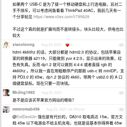
如果两个 USB-C 是为了接一个移动硬盘和上行连电脑，且对二
手不排斥，可以考虑闲鱼看看 ThinkPad 40AC，我前几天有一
个分享帖见
https://www.v2ex.com/t/795629
不过这个真的就是扩展坞而不是转接头，块头比较大，供电也比
较大
xiaooloong
Aug 23, 2021
1
24
hdmi 4k60hz 的话，大部分都是 hdmi2.0 的协议，包括苹果自
家的转换器 a2119，只能做到 yuv 4:2:0，显示出来的效果，红
色有失真。反而 dp1.2 就可以做到 4:4:4 或者直接 rgb 的
4k60hz 。所以我一直在用粗粮停产的那款 usb-c 转 miniDP，支
持 PD3.0 的 65w，dp1.2 协议的 4k60，带两个 usb2.0 的 A 口
插键盘鼠标。现在只要一百块钱。
MrJing1992
Aug 23, 2021
25
是不是应该买苹果官方网站的哪些？
mmtromsb456
Aug 23, 2021 via iPhone
26
@
EvilDevilJin
强也是有代价的，DA310 取电高达 15w，官方文
档 45w 以下电源会不给主机充电，也就是说基本你得奔着 65w