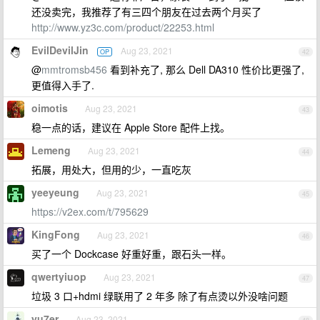
还没卖完，我推荐了有三四个朋友在过去两个月买了
http://www.yz3c.com/product/22253.html
EvilDevilJin
Aug 23, 2021
OP
42
@
mmtromsb456
看到补充了, 那么 Dell DA310 性价比更强了,
更值得入手了.
oimotis
Aug 23, 2021
43
稳一点的话，建议在 Apple Store 配件上找。
Lemeng
Aug 23, 2021
44
拓展，用处大，但用的少，一直吃灰
yeeyeung
Aug 23, 2021
45
https://v2ex.com/t/795629
KingFong
Aug 23, 2021
46
买了一个 Dockcase 好重好重，跟石头一样。
qwertyiuop
Aug 23, 2021
47
垃圾 3 口+hdmi 绿联用了 2 年多 除了有点烫以外没啥问题
yu7er
Aug 23, 2021