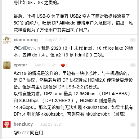
号比如 5k 、8k 之类的。
最后，吐槽 USB-C 为了兼容 USB2 空占了两对数据线浪费了
5G*2 的能力；吐槽 DP AltMode 徒增用户入坑概率，搞出一堆
花样看似为了方便用户其实困扰了用户。
xiaooloong
Aug 23, 2021
33
@
EvilDevilJin
我是 2020 13 寸 末代 intel，10 代 ice lake 的版
本，支持 dp 1.4 。但 a2119 是 hdmi 2.0 口呀。
cpstar
Aug 23, 2021
2
34
A2119 的情况是这样的，里边有一块小芯片，与主机通信的，
是 DP 协议，然后芯片把 DP 协议转成 HDMI2.0 传输给显示设
备。但是与主机通信是 DP:USB=2:2 的模式。
以带宽能力讲，DP2Lane 最高 12.96Gbps （ DP1.4/HBR3 ）
和 8.64Gbps （ DP1.2/HBR2 ），HDMI2.0 则是最高
14.4Gbps 。那么无论如何无法实现 4k60hz10bit，如果主机有
DP1.4 则能够 4k60hz8bit，否则只有 4k30hz10bit （最高）
benzlucy
Aug 23, 2021
35
@
fx777
同在用