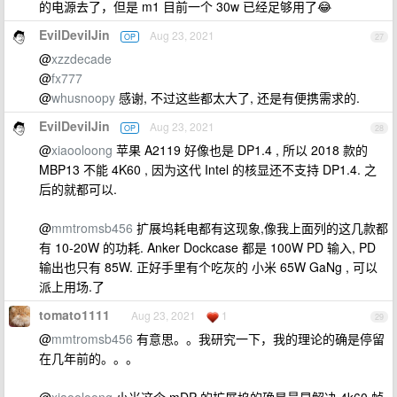
的电源去了，但是 m1 目前一个 30w 已经足够用了😂
EvilDevilJin
Aug 23, 2021
OP
27
@
xzzdecade
@
fx777
@
whusnoopy
感谢, 不过这些都太大了, 还是有便携需求的.
EvilDevilJin
Aug 23, 2021
OP
28
@
xiaooloong
苹果 A2119 好像也是 DP1.4 , 所以 2018 款的
MBP13 不能 4K60 , 因为这代 Intel 的核显还不支持 DP1.4. 之
后的就都可以.
@
mmtromsb456
扩展坞耗电都有这现象,像我上面列的这几款都
有 10-20W 的功耗. Anker Dockcase 都是 100W PD 输入, PD
输出也只有 85W. 正好手里有个吃灰的 小米 65W GaNg , 可以
派上用场.了
tomato1111
Aug 23, 2021
1
29
@
mmtromsb456
有意思。。我研究一下，我的理论的确是停留
在几年前的。。。