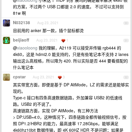
@
xiaooloong
小米这个 mDP 的扩展坞的确是最早解决 4k60 帧
的方案，不过两个 USB 口都是 2.0 的速度。 不过可以支持到
81w 啊
N032138
Aug 23, 2021
30
目前用的 anker 那一款，插个鼠标都烫
beijiaoff
Aug 23, 2021
1
31
@
xiaooloong
我的理解，A2119 可以接受并传输 rgb444 的
4k60，这是 hdmi2.0 能支持的，只是有些笔记本不支持 2 lanes
输出这么高规格，所以降为 420. 所以实际是否 444 要看搭配的
什么笔记本
cpstar
Aug 23, 2021
3
32
其实带宽方面，即便是基于 DP AltMode，LZ 的需求还是能够实
现的。
Type-c 接口有四条高速数据链路，外加兼容 USB2 的低速线
路。USB2 的不说了。
高速链路方面，实现 DP AltMode，有三种方法
> DP:USB=4:0，这种情况下，四条链路全都传输视频信号，按
照 DP1.2/HBR2 的能力，最高速率 17.28Gbps，能够满足
4k60hz10bit 数据传输，即 4K 60HZ HDR 不是问题；如果是