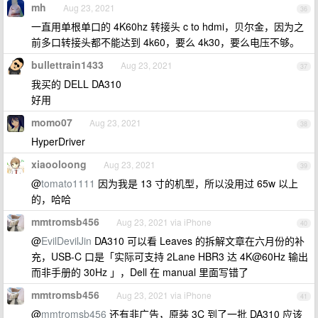
mh
Aug 23, 2021
36
一直用单根单口的 4K60hz 转接头 c to hdmi，贝尔金，因为之
前多口转接头都不能达到 4k60，要么 4k30，要么电压不够。
bullettrain1433
Aug 23, 2021
37
我买的 DELL DA310
好用
momo07
Aug 23, 2021
38
HyperDriver
xiaooloong
Aug 23, 2021
39
@
tomato1111
因为我是 13 寸的机型，所以没用过 65w 以上
的，哈哈
mmtromsb456
Aug 23, 2021 via iPhone
40
@
EvilDevilJin
DA310 可以看 Leaves 的拆解文章在六月份的补
充，USB-C 口是「实际可支持 2Lane HBR3 达 4K@60Hz 输出
而非手册的 30Hz 」，Dell 在 manual 里面写错了
mmtromsb456
Aug 23, 2021 via iPhone
41
@
mmtromsb456
还有非广告，原装 3C 到了一批 DA310 应该