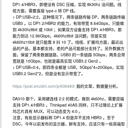
DP1.4/HBR3，即便没有 DSC 压缩，实现 8k30hz 没问题。线
缆方面，需要直接 type-c 转 DP 线。
> DP:USB=2:2，这种情况下，两条链路传输 DP，两条链路传输
USB3 。以 DP1.2/HBR2 的能力，有效带宽 8.64Gbps，只能做
到 4k30hz8bit 或 10bit ；如果双方设备支持 DP1.4/HBR3，那
能力到达 12.96Gbps，4k60hz8bit 没问题，但是实现
4k60hz10bit 就只能靠 8 抖 10 了。线缆、扩展坞方面，最近出
品的产品，基本都支持，老的产品可能部分支持了。另外数据方
面，保留了两条数据链路，USB3 的一条链路 5Gbps，两条总带
宽就是 10Gbps，也就是最高实现 USB3.2 Gen2 。
> DP:USB=0:4，即四条全都是 USB，5Gbps*4=20Gbps，实现
USB3.2 Gen2*2，但是没有显示带宽了。
https://post.smzdm.com/p/636483/
我的文章，数据量分析。
DA310 那个，采用硬连线 2:2 的模式，做到 4k60hz，需要双端
支持 DP1.4/HBR3 。Thinkpad 40AS 同样，只不过理论上扩展
坞芯片具有 MUX，可以动态变为 4:0 。
注意，有些显示器标称 DP1.4 但是并不支持 HBR3 。至于
DSC，今年以前发布的显示器，鲜有支持，应该只有一些高端型