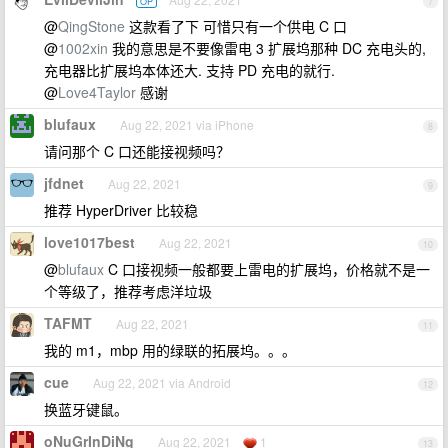
OP
7
@
QingStone
这款看了下 可惜只有一个供电 C 口
@
1002xin
我的意思是不要像雷电 3 扩展坞那种 DC 充电头的,
充电器比扩展坞本体还大. 支持 PD 充电的就行.
@
Love4Taylor
感谢
blufaux
Aug 22, 2021 via iPhone
8
请问那个 C 口还能接视频吗？
jfdnet
Aug 22, 2021
9
推荐 HyperDriver 比较稳
love1017best
Aug 22, 2021
10
@
blufaux
C 口接视频一般都要上雷电的扩展坞，价格就不是一
个等级了，推荐考虑洋垃圾
TAFMT
Aug 22, 2021
11
我的 m1，mbp 用的绿联的拓展坞。。。
cue
Aug 22, 2021 via Android
12
换蓝牙键鼠。
oNuGrInDiNg
Aug 22, 2021
1
13