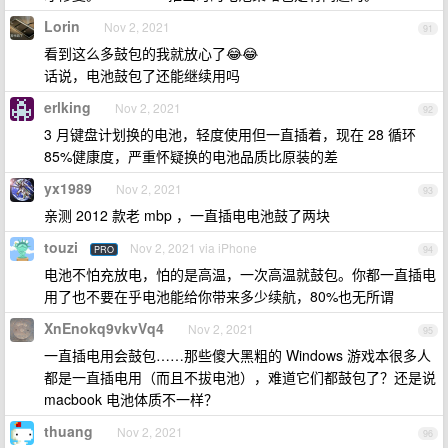
Lorin
Nov 2, 2021
91
看到这么多鼓包的我就放心了😂😂
话说，电池鼓包了还能继续用吗
erlking
Nov 2, 2021
92
3 月键盘计划换的电池，轻度使用但一直插着，现在 28 循环
85%健康度，严重怀疑换的电池品质比原装的差
yx1989
Nov 2, 2021
93
亲测 2012 款老 mbp ，一直插电电池鼓了两块
touzi
Nov 2, 2021 via iPhone
PRO
94
电池不怕充放电，怕的是高温，一次高温就鼓包。你都一直插电
用了也不要在乎电池能给你带来多少续航，80%也无所谓
XnEnokq9vkvVq4
Nov 2, 2021
95
一直插电用会鼓包……那些傻大黑粗的 Windows 游戏本很多人
都是一直插电用（而且不拔电池），难道它们都鼓包了？还是说
macbook 电池体质不一样？
thuang
Nov 2, 2021
96