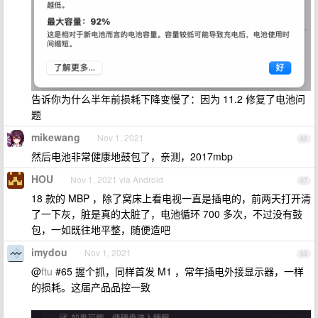
告诉你为什么半年前损耗下降变慢了：因为 11.2 修复了电池问
题
mikewang
Nov 1, 2021
66
然后电池非常健康地鼓包了，亲测，2017mbp
HOU
Nov 1, 2021 via Android
67
18 款的 MBP ，除了窝床上看电视一直是插电的，前两天打开清
了一下灰，脏是真的太脏了，电池循环 700 多次，不过没有鼓
包，一如既往地平整，随便造吧
imydou
Nov 1, 2021
68
@
ftu
#65 握个抓，同样首发 M1 ，常年插电外接显示器，一样
的损耗。这届产品品控一致