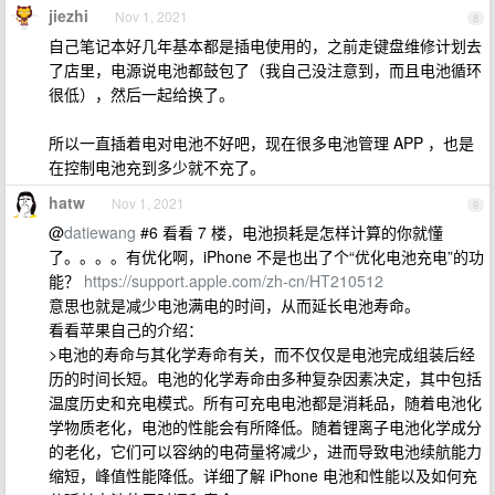
jiezhi
Nov 1, 2021
8
自己笔记本好几年基本都是插电使用的，之前走键盘维修计划去
了店里，电源说电池都鼓包了（我自己没注意到，而且电池循环
很低），然后一起给换了。
所以一直插着电对电池不好吧，现在很多电池管理 APP ，也是
在控制电池充到多少就不充了。
hatw
Nov 1, 2021
9
@
datiewang
#6 看看 7 楼，电池损耗是怎样计算的你就懂
了。。。。有优化啊，iPhone 不是也出了个“优化电池充电”的功
能？
https://support.apple.com/zh-cn/HT210512
意思也就是减少电池满电的时间，从而延长电池寿命。
看看苹果自己的介绍：
>电池的寿命与其化学寿命有关，而不仅仅是电池完成组装后经
历的时间长短。电池的化学寿命由多种复杂因素决定，其中包括
温度历史和充电模式。所有可充电电池都是消耗品，随着电池化
学物质老化，电池的性能会有所降低。随着锂离子电池化学成分
的老化，它们可以容纳的电荷量将减少，进而导致电池续航能力
缩短，峰值性能降低。详细了解 iPhone 电池和性能以及如何充