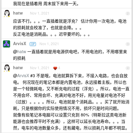
我现在是插着用 周末拔下来用一天。
hatw
Nov 1, 2021
2
应该不行。。。一直插着就是浮充？ 估计你用一次电池，电池
的损耗就会校准了，也就是会降。。。
反正电池是消耗品。。。迟早要坏的。。。
ArvisX
Nov 1, 2021
OP
3
@
hatw
一直插着就是用电源供电吧，不用电池的，不用哪里来
的损耗
hatw
Nov 1, 2021
4
4
@
ArvisX
#3 不是哦，电池就算拆下来，不接入电路，也会自放
电。 何况现在的笔记本都是内置电池，永远接着主板。所以也
是一个轻微耗电，又不断充电的过程（浮充）。所以，电池一直
不用会坏、常用会坏、充满对电池不好，用光电量对电池不好
（过放）。。。。所以，电池就是个消耗品。。。买了就开始消
耗，只是根据你的实际使用情况不用，损坏只是时间问题。
就像有些笔记本电脑可以设置只充到 80%（特斯拉这类电池新
能源也会推荐平时不充满），这样可以延长电池寿命。。。当
然，电车的电池数量众多，还有藏电，所以损耗几年都不明显。