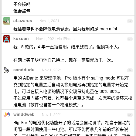
不会损耗
但会鼓包
aLazarus
Nov 1, 2021
52
我插着电也不会降低电池健康，因为我用的是 mac mini
kuxuan
Nov 1, 2021 via iPhone
53
我 15 款的，4 年一直插着用。结果鼓包了。但损耗不大。
在网上买了块电池自己换上，现在一两周就放电一次。
sanddudu
Nov 1, 2021
54
用的 AlDante 来管理电池，Pro 版本有个 sailing mode 可以在
充到指定的电量之后自动切换用电池再到指定的电量才开始充
电，可以在接入电源的情况下实现保持电量在 30%-80%。
不过应用内部也写着，推荐每个月至少完成一次完整的循环来校
准电池（软件也自带一个校准模式）。
winddweb
Nov 1, 2021
55
Big Sur 的电池优化功能开了的话是会自动调节，相当于自动的
间隔一段时间使用一些电池。所以不能再拿几年前的经验来说
了。虽然我手上的 2016 款已经鼓包，反正要换新 14 了，再看