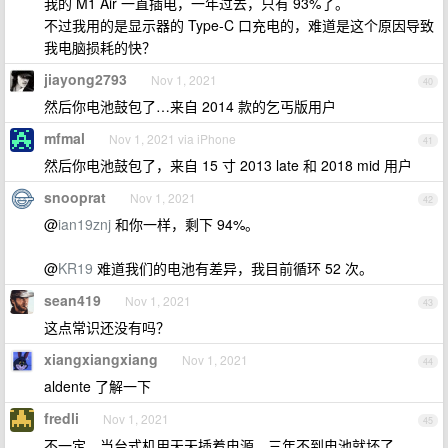
我的 M1 Air 一直插电，一年过去，只有 93%了。
不过我用的是显示器的 Type-C 口充电的，难道是这个原因导致
我电脑损耗的快？
jiayong2793
Nov 1, 2021
40
然后你电池鼓包了…来自 2014 款的乞丐版用户
mfmal
Nov 1, 2021 via iPhone
41
然后你电池鼓包了，来自 15 寸 2013 late 和 2018 mid 用户
snooprat
Nov 1, 2021
42
@
ian19znj
和你一样，剩下 94%。
@
KR19
难道我们的电池有差异，我目前循环 52 次。
sean419
Nov 1, 2021
43
这点常识还没有吗？
xiangxiangxiang
Nov 1, 2021
44
aldente 了解一下
fredli
Nov 1, 2021
45
不一定，当台式机用天天插着电源，三年不到电池就坏了