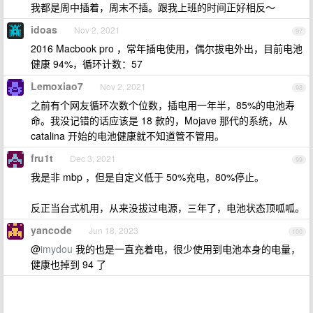
我都是周中插着，周末不插。跟我上班的时间正好相反～
idoas
Nov 2, 2021
97
2016 Macbook pro ，常年插电使用，偶尔拔电外出，目前电池
健康 94%，循环计数：57
Lemoxiao7
Nov 2, 2021
98
之前有个网友循环次数个位数，插电用一年半，85%的电池寿
命。我没记错的话应该是 18 款的，Mojave 那代的系统，从
catalina 开始的电池健康就不知道管不管用。
fru1t
Dec 3, 2021
99
我是非 mbp ，但是自定义低于 50%充电，80%停止。
反正当台式机用，从来没拔过电源，三年了，电池状态顶呱呱。
yancode
Jun 18, 2023
100
@
imydou
我的也是一直充着电，很少使用到电池本身的电量，
健康也掉到 94 了