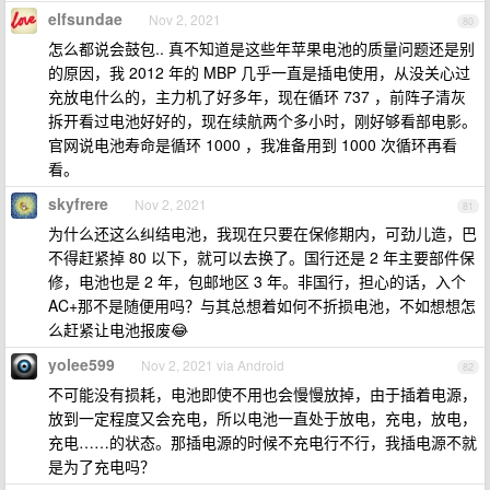
elfsundae
Nov 2, 2021
80
怎么都说会鼓包.. 真不知道是这些年苹果电池的质量问题还是别
的原因，我 2012 年的 MBP 几乎一直是插电使用，从没关心过
充放电什么的，主力机了好多年，现在循环 737 ，前阵子清灰
拆开看过电池好好的，现在续航两个多小时，刚好够看部电影。
官网说电池寿命是循环 1000 ，我准备用到 1000 次循环再看
看。
skyfrere
Nov 2, 2021
81
为什么还这么纠结电池，我现在只要在保修期内，可劲儿造，巴
不得赶紧掉 80 以下，就可以去换了。国行还是 2 年主要部件保
修，电池也是 2 年，包邮地区 3 年。非国行，担心的话，入个
AC+那不是随便用吗？与其总想着如何不折损电池，不如想想怎
么赶紧让电池报废😂
yolee599
Nov 2, 2021 via Android
82
不可能没有损耗，电池即使不用也会慢慢放掉，由于插着电源，
放到一定程度又会充电，所以电池一直处于放电，充电，放电，
充电……的状态。那插电源的时候不充电行不行，我插电源不就
是为了充电吗？