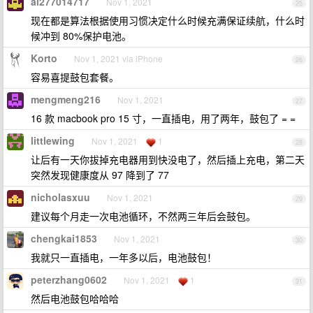
ai277014717
Nov 1, 2021
25
现在都是算法根据使用习惯决定什么时候充满保证续航，什么时
候冲到 80%保护电池。
Korto
Nov 1, 2021 via iPhone
26
容易喜提鼓包套餐。
mengmeng216
Nov 1, 2021
27
16 款 macbook pro 15 寸，一直插电，用了两年，鼓包了 = =
littlewing
Nov 1, 2021
1
28
让后有一天你拔掉充电器用到快没电了，然后插上充电，第二天
突然发现健康度从 97 降到了 77
nicholasxuu
Nov 1, 2021
29
建议每个月走一次电池循环，不然两三年后会鼓包。
chengkai1853
Nov 1, 2021
30
我就只一直插电，一年多以后，电池鼓包！
peterzhang0602
Nov 1, 2021
1
31
然后电池鼓包哈哈哈