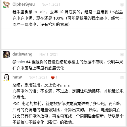
CipherSysu
Nov 1, 2021
5
我手里也是 m1 air ，去年 12 月底买的，经常一直用到 1%然后
充电充电满，现在还是 100%（可能是我用的强度较小，经常一
周冲一两次电，没有抬杠的意思）
datiewang
Nov 1, 2021
6
@
hatw
#4 但是你的普遍性结论跟楼主的数据不符啊，说明苹果
在充电策略上明显有底层优化
hatw
Nov 1, 2021
1
7
总结，想用就用，反正会坏。。。
心痛电池的话：不充满，不过放，定期让电池循环，才能延长电
池寿命。
PS：电池的损耗，就是根据每次充满充进去了多少电，再和出
厂时的充满电的电量做对比，计算出来的。 所以，电池损耗百
分比只有在电池放电，再充电完成一个周期后会更新，所以是个
不断校准不断变化（降低）的数值。