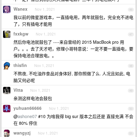
Wanex
Nov 1, 2021
46
我以前的微星游戏本，一直插电用，两年就鼓包，完全充不进电
了，只有插电才能用
fxxkgw
Nov 1, 2021
47
然后你电池就鼓包了 ----来自曾经的 2015 MacBook pro 用
户。。。去了天才吧，修理小哥特意说：一定不要一直插电，要
保持电池合理放电。。
thisfin
Nov 1, 2021
48
不熬夜, 不吃油炸食品对身体好, 那你照做了么. 人况且如此, 电
脑又何必呢
Vitta
Nov 1, 2021
49
亲测这样电池会鼓包
yuhuan66666
Nov 1, 2021
50
@
ashone07
#10 为啥我得 big sur 版本之后还是 直接充满 不会
在 80% 停住
wangyzj
Nov 1, 2021
51