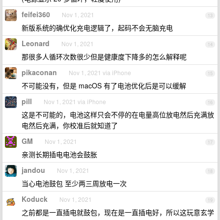
feifei360
Nov 1, 2021
13
新版系统的确优化充电逻辑了，起码不会无脑充电
Leonard
Nov 1, 2021
14
那很多人循环次数很少但是健康度下降多的怎么解释呢
pikaconan
Nov 1, 2021 via iPhone
15
不可能没有，但是 macOS 有了电池优化后是可以缓解
pill
Nov 1, 2021 via iPhone
16
这是不可能的，电池这样只会不停的在电量高位放电然后充满放
电然后充满，你校准后就知道了
GM
Nov 1, 2021
17
亲测长期插电电池会鼓胀
jandou
Nov 1, 2021
18
当心电池鼓包 至少两三周放电一次
Koduck
Nov 1, 2021
19
之前都是一直插电就鼓包，现在是一直插电好，所以这玩意玄学