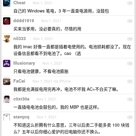
Cheat
Nov 1, 2021
73
自己的 Windows 笔电，3 年一直查电源用，没鼓包
dddd1919
Nov 1, 2021
74
买来当爹用，没必要真的，尽情的用
nil333
Nov 1, 2021
75
我的 imac 好像一直都是插着电使用的。电池损耗都没了。现在
设备信息都看不到电池了。cao （逃
Illusionary
Nov 1, 2021
76
只看电池健康，不看电池膨胀
FaCai
Nov 1, 2021 via iPhone
77
我都是充满拔电用完再冲，电池不坏我 AC+不白买了嘛。
c0xt30a
Nov 1, 2021
78
一直插电电池会鼓包的，我的 MBP 也是这样。
starqoq
Nov 1, 2021
79
不知道这么折腾有什么意思，三年以后卖二手能多卖 100 块钱
么？五年以后你细心爱护的旧电脑你还不换么。