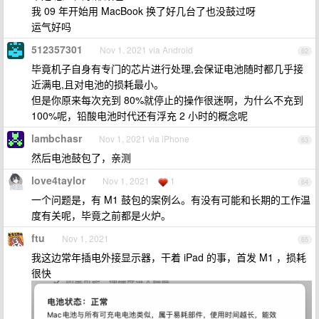
我 09 年开始用 MacBook 换了好几台了也没鼓过呀
运气好吗
512357301
Nov 1, 2021 via Android
62
毕竟机子自身有专门的芯片进行处理,会保证电池随时都几乎接
近满电,且对电池的损耗最小。
但是你原来每次充到 80%就停止的操作很迷啊，为什么不充到
100%呢，铅酸电池时代还有浮充 2 小时的概念呢
lambchasr
Nov 1, 2021 via iPhone
63
然后电池鼓包了，亲测
love4taylor
Nov 1, 2021
1
64
一个问题是，有 M1 鼓包的案例么。有没有可能和长期的工作温
度有关呢，毕竟之前都是火炉。
ftu
Nov 1, 2021
65
我这边常年插电外接显示器，干着 iPad 的事，首发 M1 ，损耗
很快