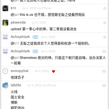
@
jarl
很少见到有人也喜欢无耻之徒，haha
b1t
Jul 4, 2022 via iPhone
7
@
jarl
this is us 也不错，感觉跟无耻之徒截然相反
pkwenda
Jul 4, 2022
8
upload 第一季心中封神，第二季我没看进去
Achophiark
Jul 4, 2022
OP
9
@
b1t
无耻之徒我其实个人觉得是和权游一个级别的。
Achophiark
Jul 4, 2022
OP
10
@
jarl
Shameless 绝对的神，只是这个剧只能自嗨，没办法家人
一起看
snoopyhai
Jul 4, 2022
1
11
地球百子
idblife
Jul 4, 2022 via iPhone
12
火线
国土安全
博斯
疑犯追凶