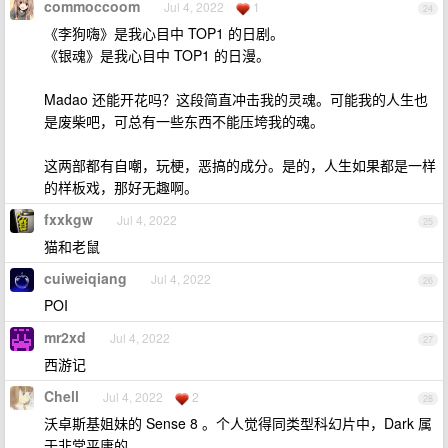
commoccoom
Jul 4, 2022
1
24
《李狗嗨》是我心目中 TOP1 的日剧。
《银魂》是我心目中 TOP1 的日漫。
Madao 还能开花吗？这段简直冲击我的灵魂。可能我的人生也
是废柴吧，可总有一些东西不能压垮我的魂。
这两部都有自嘲，玩梗，恶搞的成分。是的，人生如果都是一样
的样板戏，那好无趣啊。
fxxkgw
Jul 4, 2022
25
猫和老鼠
cuiweiqiang
Jul 4, 2022
26
POI
mr2xd
Jul 4, 2022
27
西游记
Chell
Jul 4, 2022
2
28
沃卓斯基姐妹的 Sense 8 。个人觉得同类型科幻片中，Dark 属
于非常平庸的。