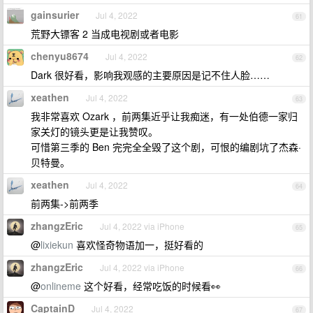
gainsurier
Jul 4, 2022
61
荒野大镖客 2 当成电视剧或者电影
chenyu8674
Jul 4, 2022
62
Dark 很好看，影响我观感的主要原因是记不住人脸……
xeathen
Jul 4, 2022
63
我非常喜欢 Ozark ，前两集近乎让我痴迷，有一处伯德一家归
家关灯的镜头更是让我赞叹。
可惜第三季的 Ben 完完全全毁了这个剧，可恨的编剧坑了杰森·
贝特曼。
xeathen
Jul 4, 2022
64
前两集->前两季
zhangzEric
Jul 4, 2022 via iPhone
65
@
lixiekun
喜欢怪奇物语加一，挺好看的
zhangzEric
Jul 4, 2022 via iPhone
66
@
onlineme
这个好看，经常吃饭的时候看👀
CaptainD
Jul 4, 2022
67