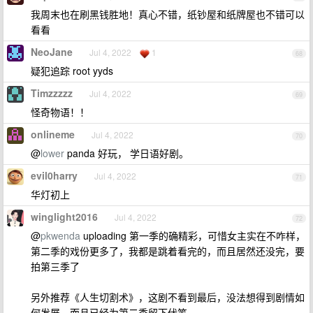
我周末也在刷黑钱胜地！真心不错，纸钞屋和纸牌屋也不错可以
看看
NeoJane
Jul 4, 2022
1
68
疑犯追踪 root yyds
Timzzzzz
Jul 4, 2022
69
怪奇物语！！
onlineme
Jul 4, 2022
70
@
lower
panda 好玩， 学日语好剧。
evil0harry
Jul 4, 2022
71
华灯初上
winglight2016
Jul 4, 2022
72
@
pkwenda
uploading 第一季的确精彩，可惜女主实在不咋样，
第二季的戏份更多了，我都是跳着看完的，而且居然还没完，要
拍第三季了
另外推荐《人生切割术》，这剧不看到最后，没法想得到剧情如
何发展，而且已经为第二季留下伏笔