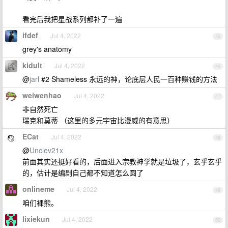
看完后我把星战系列都补了一遍
ifdef
Jul 4, 2022
45
grey's anatomy
kidult
Jul 4, 2022
46
@
jarl
#2 Shameless 永远的神，论底层人民一百种赚钱的方法
weiwenhao
Jul 4, 2022
47
非自然死亡
瑞克和莫蒂 （这里的多元宇宙比漫威的有意思）
ECat
Jul 4, 2022
48
@
Unclev21x
前面其实还挺好看的，后面进入宗教神学就是垃圾了，玄乎玄乎
的，估计是编剧自己都不知道怎么圆了
onlineme
Jul 4, 2022
49
咱们裸熊。
lixiekun
Jul 4, 2022
50