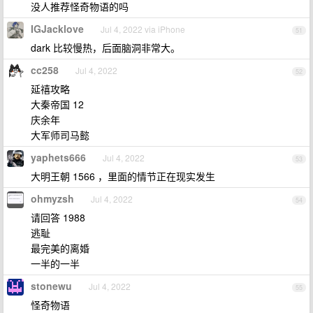
没人推荐怪奇物语的吗
IGJacklove
Jul 4, 2022 via iPhone
51
dark 比较慢热，后面脑洞非常大。
cc258
Jul 4, 2022
52
延禧攻略
大秦帝国 12
庆余年
大军师司马懿
yaphets666
Jul 4, 2022
53
大明王朝 1566 ，里面的情节正在现实发生
ohmyzsh
Jul 4, 2022
54
请回答 1988
逃耻
最完美的离婚
一半的一半
stonewu
Jul 4, 2022
55
怪奇物语