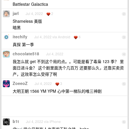
Battlestar Galactica
jarl
Jul 4, 2022
2
2
Shameless 美版
暗黑
itechify
Jul 4, 2022 via Android
6
3
真探 第一季
chocolate518
Jul 4, 2022
4
我怎么就 get 不到这个局的点。。可能是看了毒枭 123 季？ 里
面日进斗金？ 这个剧里面洗个几百万 还要那么久，还靠买卖资
产，这效率怎么受得了啊
ZoeeoZ
Jul 4, 2022
3
5
大明王朝 1566 YM YPM 心中第一梯队的唯三神剧
b1t
Jul 4, 2022 via iPhone
6