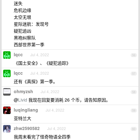
迷失
危机边缘
太空无垠
星际迷航：发现号
疑犯追凶
黑袍纠察队
西部世界第一季
lqcc
Jul 4, 2022
56
《国土安全》、《疑犯追踪》
lqcc
Jul 4, 2022
57
还有《真探》第一季。
ohmyzsh
Jul 4, 2022
58
@
Livid
我现在回复要消耗 26 个币，请告知原因。
luqingliang
Jul 4, 2022
59
亚特兰大
zhw2590582
Jul 4, 2022
60
我周末看完了怪奇物语全四季