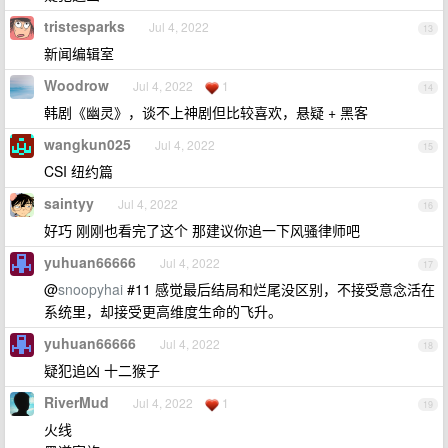
tristesparks
Jul 4, 2022
13
新闻编辑室
Woodrow
Jul 4, 2022
1
14
韩剧《幽灵》，谈不上神剧但比较喜欢，悬疑 + 黑客
wangkun025
Jul 4, 2022
15
CSI 纽约篇
saintyy
Jul 4, 2022
16
好巧 刚刚也看完了这个 那建议你追一下风骚律师吧
yuhuan66666
Jul 4, 2022
17
@
snoopyhai
#11 感觉最后结局和烂尾没区别，不接受意念活在
系统里，却接受更高维度生命的飞升。
yuhuan66666
Jul 4, 2022
18
疑犯追凶 十二猴子
RiverMud
Jul 4, 2022
1
19
火线