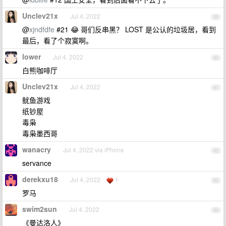
Unclev21x
Jul 4, 2022
39
@
xjndfdfe
#21 😂 哥们反串黑？ LOST 是公认的垃圾居，看到
最后，看了个寂寞啊。
lower
Jul 4, 2022
40
白熊咖啡厅
Unclev21x
Jul 4, 2022
41
鱿鱼游戏
纸钞屋
毒枭
毒枭墨西哥
wanacry
Jul 4, 2022 via iPhone
42
servance
derekxu18
Jul 4, 2022
1
43
罗马
swim2sun
Jul 4, 2022
44
《曼达洛人》