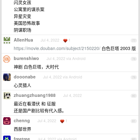
闪灵女孩
公寓里的谋杀案
异星灾变
美国恐怖故事
阴谋职场
AllenHua
Jul 4, 2022
1
77
https://movie.douban.com/subject/2150220/
白色巨塔 2003 版
burenshiwo
Jul 4, 2022 via Android
78
神剧 白色巨塔，大时代
dooonabe
Jul 4, 2022 via Android
79
心灵猎人
zhuangzhuang1988
Jul 4, 2022
80
最近在看潜伏 和 征服
还是国产剧比较有代入感。
chenng
Jul 4, 2022
1
81
西部世界
freetree
Jul 4, 2022 via Android
82