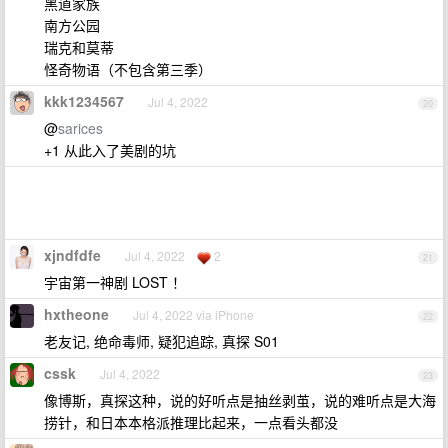
黑道家族
南方公园
瑞克和莫蒂
怪奇物语（不包含第三季）
kkk1234567
Jul 4, 2022
20
@
sarices
+1 从此入了美剧的坑
xjndfdfe
Jul 4, 2022
2
21
宇宙第一神剧 LOST ！
hxtheone
Jul 4, 2022 via iPhone
22
老友记, 绝命毒师, 疑犯追踪, 真探 S01
cssk
Jul 4, 2022
23
像博斯，真探这种，说的好听点是抽丝剥茧，说的难听点是大海
捞针，和日本本格派推理比起来，一点看头都没