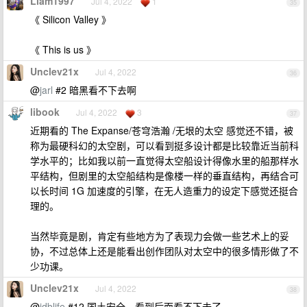
Liam1997
Jul 4, 2022
1
35
《 Silicon Valley 》
《 This is us 》
Unclev21x
Jul 4, 2022
36
@
jarl
#2 暗黑看不下去啊
libook
Jul 4, 2022
3
37
近期看的 The Expanse/苍穹浩瀚 /无垠的太空 感觉还不错，被
称为最硬科幻的太空剧，可以看到挺多设计都是比较靠近当前科
学水平的；比如我以前一直觉得太空船设计得像水里的船那样水
平结构，但剧里的太空船结构是像楼一样的垂直结构，再结合可
以长时间 1G 加速度的引擎，在无人造重力的设定下感觉还挺合
理的。
当然毕竟是剧，肯定有些地方为了表现力会做一些艺术上的妥
协，不过总体上还是能看出创作团队对太空中的很多情形做了不
少功课。
Unclev21x
Jul 4, 2022
38
@
idblife
#12 国土安全，看到后面看不下去了。