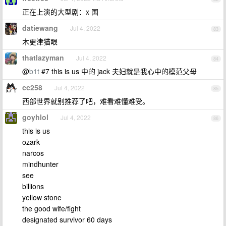
正在上演的大型剧：x 国
datiewang
Jul 4, 2022
83
木更津猫眼
thatlazyman
Jul 4, 2022
84
@
b1t
#7 this is us 中的 jack 夫妇就是我心中的模范父母
cc258
Jul 4, 2022
85
西部世界就别推荐了吧，难看难懂难受。
goyhlol
Jul 4, 2022
86
this is us
ozark
narcos
mindhunter
see
billions
yellow stone
the good wife/fight
designated survivor 60 days