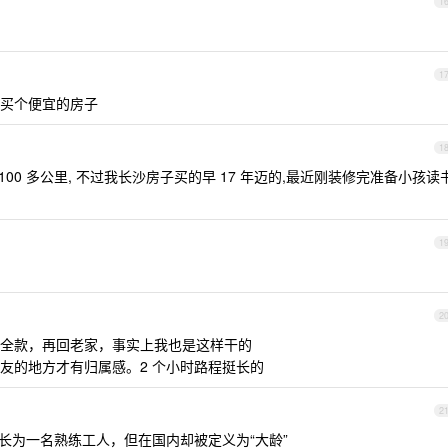
1
1
买个便宜的房子
1
100 多公里, 不过我长沙房子买的早 17 年迈的,最近刚装修完准备小孩读
1
2
全款，再回老家，事实上我也是这样干的
友的地方才有归属感。2 个小时路程挺长的
2
长为一名熟练工人，但在国内却被定义为“大龄”