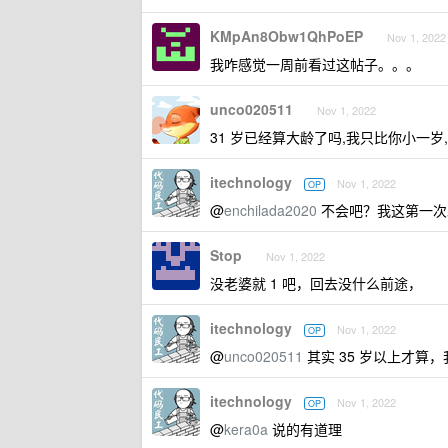
KMpAn8Obw1QhPoEP
Nov 1, 2022 
我咋感觉一周前看过这帖子。。。
unco020511
Nov 1, 2022
31 岁已经算大龄了吗,我只比你小一岁
itechnology
Nov 1, 2022
OP
@
enchilada2020
不会吧？我这第一次
Stop
Nov 1, 2022
没老婆就 1 吧，回去没什么前途，
itechnology
Nov 1, 2022
OP
@
unco020511
其实 35 岁以上才算
itechnology
Nov 1, 2022
OP
@
kera0a
说的有道理