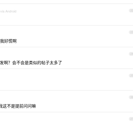
via Android
2
2
,我好慌啊
2
发啊？会不会是类似的帖子太多了
2
2
，我这不是提前问问嘛
2