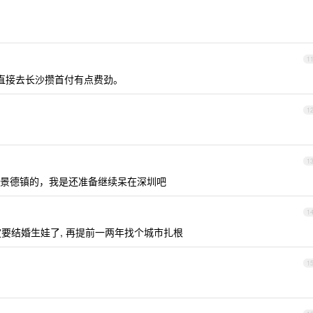
1
沙，直接去长沙攒首付有点费劲。
1
1
景德镇的，我是还准备继续呆在深圳吧
1
定要结婚生娃了, 再提前一两年找个城市扎根
1