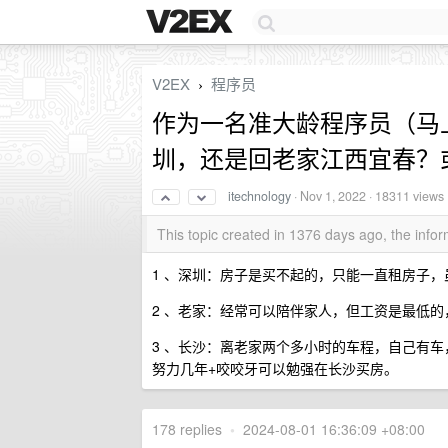
V2EX
程序员
›
作为一名准大龄程序员（马上
圳，还是回老家江西宜春？
itechnology
·
Nov 1, 2022
· 18311 views
This topic created in 1376 days ago, the inf
1 、深圳：房子是买不起的，只能一直租房子
2 、老家：经常可以陪伴家人，但工资是最低
3 、长沙：离老家两个多小时的车程，自己有
努力几年+咬咬牙可以勉强在长沙买房。
178 replies
•
2024-08-01 16:36:09 +08:00