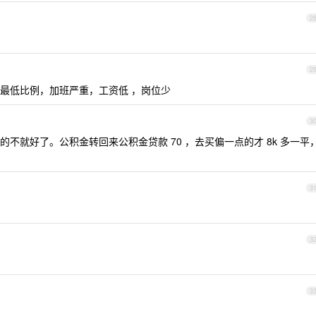
2
2
最低比例，加班严重，工资低 ，岗位少
3
不就好了。公积金转回来公积金贷款 70 ，去买偏一点的才 8k 多一平
3
3
3