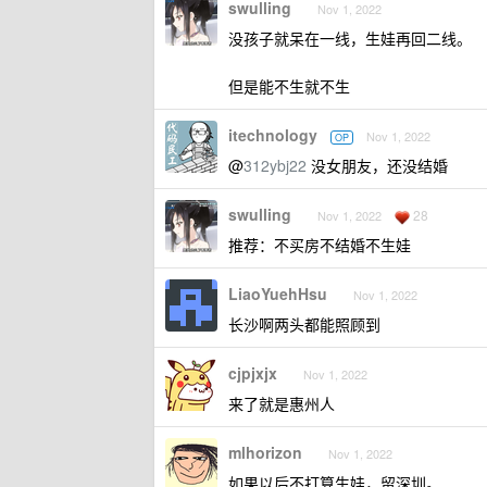
swulling
Nov 1, 2022
没孩子就呆在一线，生娃再回二线。
但是能不生就不生
itechnology
Nov 1, 2022
OP
@
312ybj22
没女朋友，还没结婚
swulling
28
Nov 1, 2022
推荐：不买房不结婚不生娃
LiaoYuehHsu
Nov 1, 2022
长沙啊两头都能照顾到
cjpjxjx
Nov 1, 2022
来了就是惠州人
mlhorizon
Nov 1, 2022
如果以后不打算生娃，留深圳。