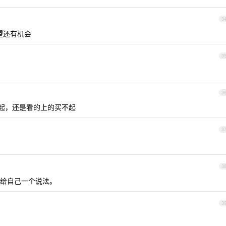
3
希望还有机会
3
3
不起，还是看的上的买不起
3
3
给自己一个说法。
3