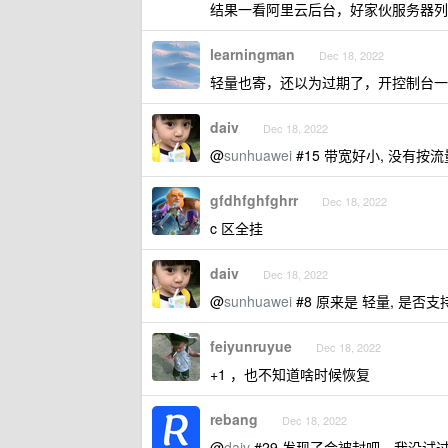
结果一看阿里云后台，好家伙服务器列
learningman
Dec 18, 2022
轻量也寄，还以为过期了，开控制台一
daiv
Dec 18, 2022
@
sunhuawei
#15 带宽好小, 没有按
gfdhfghfghrr
Dec 18, 2022
c 区全挂
daiv
Dec 18, 2022
@
sunhuawei
#8 原来是 轻量, 是否支
feiyunruyue
Dec 18, 2022
+1 ，也不知道啥时候恢复
rebang
Dec 18, 2022
@
daiv
#29 发现了会被封吧，我没试