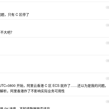
1
题，只有 C 区停了
1
性不大吧？
1
1
1
49 UTC+0800 开始，阿里云香港 C 区 ECS 就炸了……还以为是我的问题。
解析，阿里香港炸了不影响实际业务可用性
1
是 0%进度，不知道数据是否还在