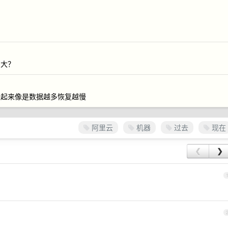
多大？
，看起来像是数据越多恢复越慢
阿里云
机器
过去
现在
❮
❯