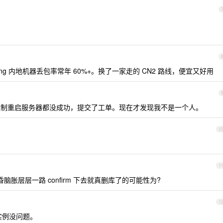
g 内地机器丢包率常年 60%+。换了一家走的 CN2 路线，便宜又好用
0 ，强制重启服务器都没成功，提交了工单。现在才发现我不是一个人。
1
1
脑胀层层一路 confirm 下去就真删库了的可能性为?
1
实例没问题。