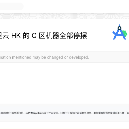
云 HK 的 C 区机器全部停摆
s
ormation mentioned may be changed or developed.