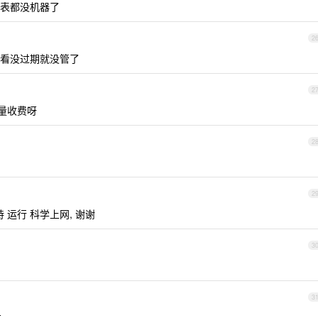
表都没机器了
2
看没过期就没管了
2
流量收费呀
2
2
持 运行 科学上网, 谢谢
3
3
过