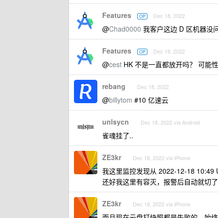
Features
Dec 18, 2022
OP
@
Chad0000
我客户这边 D 区机器没问
Features
Dec 18, 2022
OP
@
cest
HK 不是一直都放开吗？ 可能
rebang
Dec 18, 2022
@
billytom
#10 亿速云
unlsycn
Dec 18, 2022 via Android
雀魂挂了..
ZE3kr
Dec 18, 2022 via iPhone
我这里监控发现从 2022-12-18 10:
还好我这里有容灭，报警后自动就切了
ZE3kr
Dec 18, 2022 via iPhone
而且现在云盘打快照都是失败的，始终