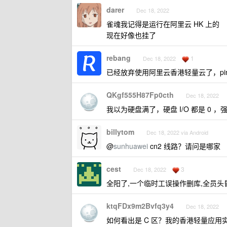
darer
Dec 18, 2022
雀魂我记得是运行在阿里云 HK 上的
现在好像也挂了
rebang
1
Dec 18, 2022
已经放弃使用阿里云香港轻量云了，pin
QKgf555H87Fp0cth
Dec 18, 2022
我以为硬盘满了，硬盘 I/O 都是 
billytom
Dec 18, 2022 via Android
@
sunhuawei
cn2 线路？请问是哪家
cest
3
Dec 18, 2022
全阳了,一个临时工误操作删库,全员头昏
ktqFDx9m2Bvfq3y4
Dec 18, 2022
如何看出是 C 区？我的香港轻量应用