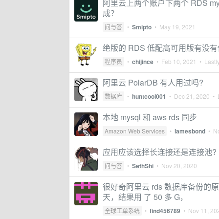
阿里云上两个账户下两个 RDS my
成？
问与答
•
Smipto
•
May 19, 2021
绝版的 RDS 低配高可用版有没
程序员
•
chijince
•
Feb 10, 2021
• Lastly
阿里云 PolarDB 有人用过吗?
数据库
•
huntcool001
•
Dec 21, 2020
• L
本地 mysql 和 aws rds 同步
Amazon Web Services
•
lamesbond
•
N
应用应该选择长连接还是连接池?
问与答
•
SethShi
•
Nov 20, 2020
很好奇阿里云 rds 数据库备份的
天，结果用 了 50 多 G，
全球工单系统
•
find456789
•
Nov 11, 20