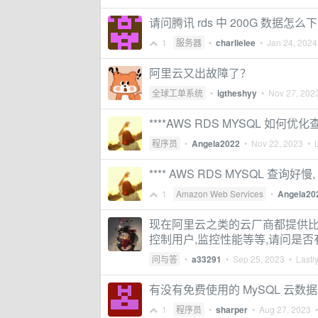
请问腾讯 rds 中 200G 数据怎
1
服务器
•
charlielee
•
Jan 24, 2024
阿里云又出故障了？
全球工单系统
•
igtheshyy
•
Nov 27, 202
****AWS RDS MYSQL 如何优化
程序员
•
Angela2022
•
Nov 22, 2023
• L
**** AWS RDS MYSQL 查询好
1
Amazon Web Services
•
Angela20
现在阿里云之类的云厂商都提供比如
控制用户,监控性能等等,请问是
问与答
•
a33291
•
Sep 25, 2023
• Lastly
有没有免费使用的 MySQL 云数
1
程序员
•
sharper
•
Aug 27, 2023
•