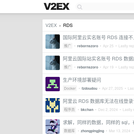
V2EX
RDS
›
国际阿里云实名账号 RDS 连接不上
推广
•
rebornszoro
•
Apr 25
• Lastly re
阿里云国际站实名账号 RDS 数
推广
•
rebornszoro
•
Apr 19
• Lastly re
生产环境部署疑问
Docker
•
fzdoudou
•
Apr 27, 2025
• Last
阿里云 RDS 数据库无法在线登
程序员
•
bkchan
•
Dec 2, 2024
• Lastly 
求解，同样的数据，同样的 sql
数据库
•
zhongpingjing
•
Mar 13, 2024
• 