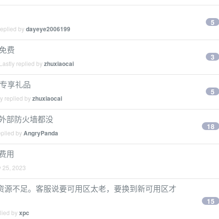
5
replied by
dayeye2006199
务免费
3
astly replied by
zhuxiaocai
V 友专享礼品
5
y replied by
zhuxiaocai
个外部防火墙都没
18
eplied by
AngryPanda
基础费用
 25, 2023
.6 提示资源不足。客服说要可用区太老，要换到新可用区才
15
lied by
xpc