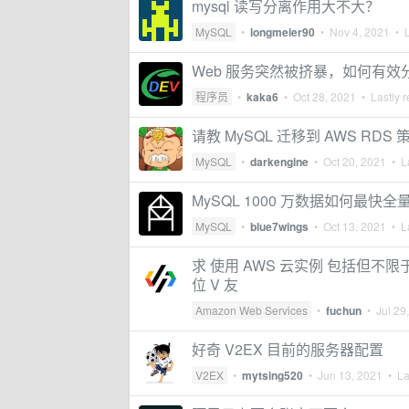
mysql 读写分离作用大不大？
MySQL
•
longmeier90
•
Nov 4, 2021
• L
Web 服务突然被挤暴，如何有效
程序员
•
kaka6
•
Oct 28, 2021
• Lastly r
请教 MySQL 迁移到 AWS RDS 
MySQL
•
darkengine
•
Oct 20, 2021
• La
MySQL 1000 万数据如何最快
MySQL
•
blue7wings
•
Oct 13, 2021
• La
求 使用 AWS 云实例 包括但不限于 [r
位 V 友
Amazon Web Services
•
fuchun
•
Jul 29
好奇 V2EX 目前的服务器配置
V2EX
•
mytsing520
•
Jun 13, 2021
• Las