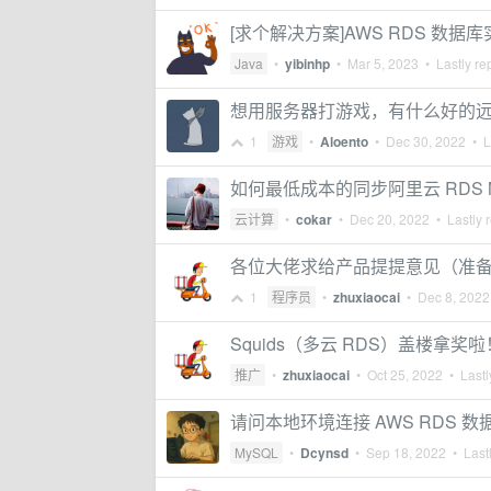
[求个解决方案]AWS RDS 数据库
Java
•
yibinhp
•
Mar 5, 2023
• Lastly re
想用服务器打游戏，有什么好的
1
游戏
•
Aloento
•
Dec 30, 2022
• La
如何最低成本的同步阿里云 RDS 
云计算
•
cokar
•
Dec 20, 2022
• Lastly 
各位大佬求给产品提提意见（准
1
程序员
•
zhuxiaocai
•
Dec 8, 2022
Squids（多云 RDS）盖楼拿奖
推广
•
zhuxiaocai
•
Oct 25, 2022
• Lastl
请问本地环境连接 AWS RDS 
MySQL
•
Dcynsd
•
Sep 18, 2022
• Lastl