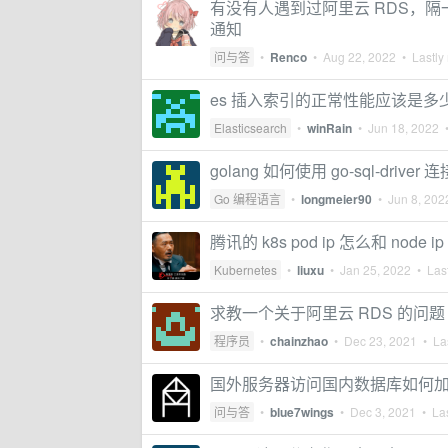
有没有人遇到过阿里云 RDS，
通知
问与答
•
Renco
•
Aug 22, 2022
• Lastly 
es 插入索引的正常性能应该是多
Elasticsearch
•
winRain
•
Jun 18, 2022
•
golang 如何使用 go-sql-driver 连
Go 编程语言
•
longmeier90
•
Jun 8, 202
腾讯的 k8s pod ip 怎么和 node 
Kubernetes
•
liuxu
•
Jan 25, 2022
• Last
求教一个关于阿里云 RDS 的问题
程序员
•
chainzhao
•
Dec 23, 2021
• Las
国外服务器访问国内数据库如何
问与答
•
blue7wings
•
Dec 3, 2021
• Las