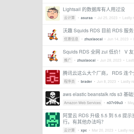
Lightsail 的数据库有人用过没
云计算
•
asuraa
•
Jul 25, 2023
• Lastly 
沃趣 Squids RDS 目前 RDS 服
优惠信息
•
zhuxiaocai
•
Jun 14, 2023
• L
Squids RDS 全网 zui 低价！ 
推广
•
zhuxiaocai
•
Jun 28, 2023
• Lastl
腾讯云这么大个厂商， RDS 连
程序员
•
brader
•
Jun 8, 2023
• Lastly r
aws elastic beanstalk rds s3 
Amazon Web Services
•
n37r09u3
•
May
阿里云 RDS 升级 5.5 到 5
行。有其他办法吗？
云计算
•
xpc
•
Mar 20, 2023
• Lastly rep