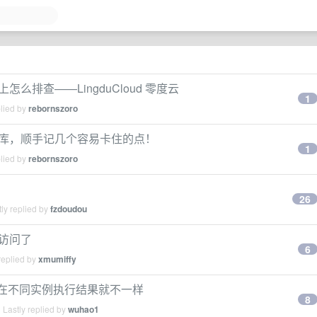
怎么排查——LingduCloud 零度云
1
plied by
rebornszoro
据库，顺手记几个容易卡住的点！
1
plied by
rebornszoro
26
ly replied by
fzdoudou
录访问了
6
replied by
xmumiffy
，在不同实例执行结果就不一样
8
Lastly replied by
wuhao1