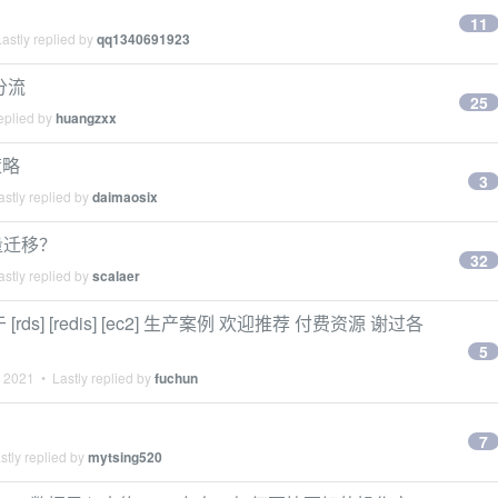
11
astly replied by
qq1340691923
分流
25
eplied by
huangzxx
策略
3
stly replied by
daimaosix
全量迁移？
32
stly replied by
scalaer
ds] [redis] [ec2] 生产案例 欢迎推荐 付费资源 谢过各
5
, 2021
• Lastly replied by
fuchun
7
tly replied by
mytsing520