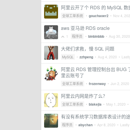
阿里云开了个 RDS 的 MySQL
全球工单系统
•
gouchaoer2
•
Nov 4, 20
aws 亚马逊 RDS oracle
1
程序员
•
binbinbbb
•
Aug 30, 2020
大佬们求救，慢 SQL 问题
MySQL
•
zzhpeng
•
Aug 4, 2020
• Lastl
阿里云 RDS 管理控制台出 BU
里云账号了
全球工单系统
•
frozenway
•
Jun 2, 2020
阿里云内网是炸了么？
全球工单系统
•
blakejia
•
May 1, 2020
• 
有没有系统学习数据库表设计的
程序员
•
abychan
•
Apr 8, 2020
• Lastly