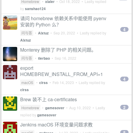
Homebrew
•
xialer
•
Oct 18, 2022
• Lastly replied
by
sanshao124
请问 homebrew 依赖关系中能使用 pyenv
安装的 Python 么？
4
问与答
•
Aixtuz
•
Sep 20, 2022
• Lastly replied by
Aixtuz
Monterey 删除了 PHP 的相关问题。
问与答
•
tlerbao
•
Sep 16, 2022
export
HOMEBREW_INSTALL_FROM_API=1
4
macOS
•
clrss
•
Feb 14, 2023
• Lastly replied by
clrss
Brew 装不上 ca-certificates
2
Homebrew
•
gamesover
•
Aug 10, 2022
• Lastly
replied by
gamesover
Jenkins macOS 环境变量问题求教
5
macOS
•
•
Jul 22, 2022
• Lastly replied by