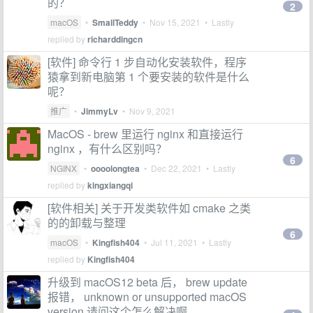
的？
2
macOS
•
SmallTeddy
•
Nov 15, 2021
• Lastly
replied by
richarddingcn
[软件] 命令行 1 步自动化安装软件，程序
猿拿到新电脑第 1 个要安装的软件是什么
呢？
推广
•
JimmyLv
•
Nov 9, 2021
MacOS - brew 里运行 nginx 和直接运行
nginx ，有什么区别吗？
6
NGINX
•
oooolongtea
•
Dec 22, 2021
• Lastly
replied by
kingxiangqi
[软件相关] 关于开发类软件如 cmake 之类
的的卸载与整理
6
macOS
•
Kingfish404
•
Jul 11, 2021
• Lastly
replied by
Kingfish404
升级到 macOS12 beta 后， brew update
报错， unknown or unsupported macOS
version 请问这个怎么解决啊