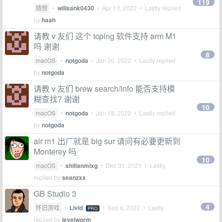
119
随想
•
willsank0430
•
Apr 13, 2022
• Lastly replied
by
haah
请教 v 友们 这个 tcping 软件支持 arm M1
吗 谢谢
8
macOS
•
notgoda
•
Jan 20, 2022
• Lastly replied
by
notgoda
请教 v 友们 brew search/info 能否支持模
糊查找? 谢谢
10
macOS
•
notgoda
•
Jan 18, 2022
• Lastly replied
by
notgoda
air m1 出厂就是 big sur 请问有必要更新到
Monterey 吗
10
macOS
•
shilianmlxg
•
Dec 31, 2021
• Lastly
replied by
seanzxx
GB Studio 3
4
怀旧游戏
•
Livid
•
Sep 6, 2022
• Lastly
PRO
replied by
levelworm