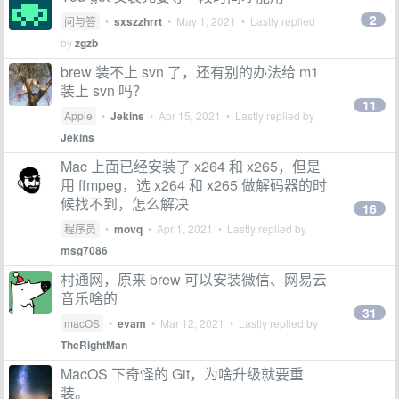
2
问与答
•
sxszzhrrt
•
May 1, 2021
• Lastly replied
by
zgzb
brew 装不上 svn 了，还有别的办法给 m1
装上 svn 吗？
11
Apple
•
Jekins
•
Apr 15, 2021
• Lastly replied by
Jekins
Mac 上面已经安装了 x264 和 x265，但是
用 ffmpeg，选 x264 和 x265 做解码器的时
候找不到，怎么解决
16
程序员
•
movq
•
Apr 1, 2021
• Lastly replied by
msg7086
村通网，原来 brew 可以安装微信、网易云
音乐啥的
31
macOS
•
evam
•
Mar 12, 2021
• Lastly replied by
TheRightMan
MacOS 下奇怪的 Git，为啥升级就要重
装。