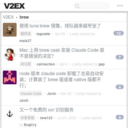
V2EX
brew
›
使用 tuna brew 镜像，排队越来越夸张了
10
程序员
•
logeable
•
Apr 29
• Lastly replied by
maix27
Mac 上用 brew cask 安装 Claude Code 是
不是错误的决定？
7
问与答
•
cairnechen
•
Apr 2
• Lastly replied by
gap
node 版本 claude code 卸载了总是自动安
装；计算装了 brew 版或者 native 版都不
行；
4
Claude Code
•
Javin
•
Mar 22
• Lastly replied by
Javin
又一个免费的 ocr 识别服务
4
分享发现
•
new123
•
Jul 23, 2025
• Lastly replied
by
BugCry