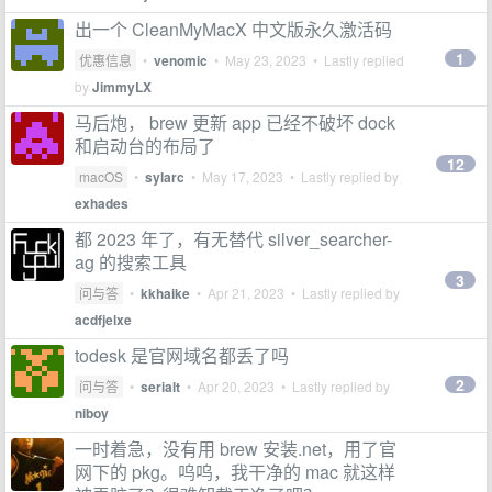
出一个 CleanMyMacX 中文版永久激活码
1
优惠信息
•
venomic
•
May 23, 2023
• Lastly replied
by
JimmyLX
马后炮， brew 更新 app 已经不破坏 dock
和启动台的布局了
12
macOS
•
sylarc
•
May 17, 2023
• Lastly replied by
exhades
都 2023 年了，有无替代 silver_searcher-
ag 的搜索工具
3
问与答
•
kkhaike
•
Apr 21, 2023
• Lastly replied by
acdfjelxe
todesk 是官网域名都丢了吗
2
问与答
•
serialt
•
Apr 20, 2023
• Lastly replied by
niboy
一时着急，没有用 brew 安装.net，用了官
网下的 pkg。呜呜，我干净的 mac 就这样