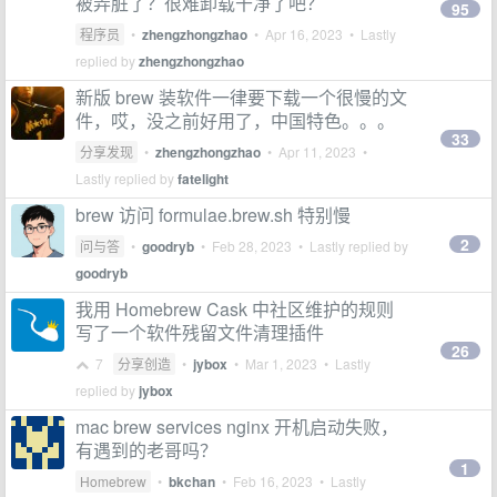
被弄脏了？很难卸载干净了吧？
95
程序员
•
zhengzhongzhao
•
Apr 16, 2023
• Lastly
replied by
zhengzhongzhao
新版 brew 装软件一律要下载一个很慢的文
件，哎，没之前好用了，中国特色。。。
33
分享发现
•
zhengzhongzhao
•
Apr 11, 2023
•
Lastly replied by
fatelight
brew 访问 formulae.brew.sh 特别慢
2
问与答
•
goodryb
•
Feb 28, 2023
• Lastly replied by
goodryb
我用 Homebrew Cask 中社区维护的规则
写了一个软件残留文件清理插件
26
7
分享创造
•
jybox
•
Mar 1, 2023
• Lastly
replied by
jybox
mac brew services nginx 开机启动失败，
有遇到的老哥吗？
1
Homebrew
•
bkchan
•
Feb 16, 2023
• Lastly