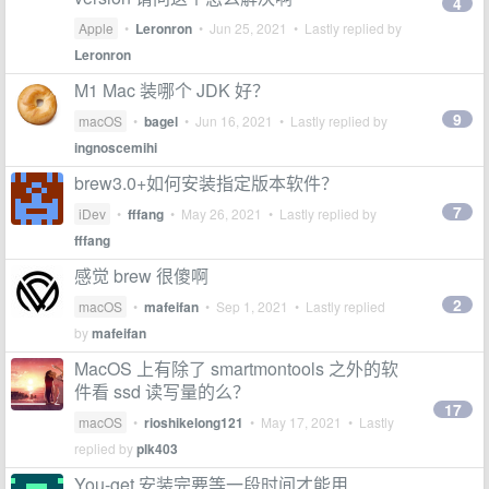
4
Apple
•
Leronron
•
Jun 25, 2021
• Lastly replied by
Leronron
M1 Mac 装哪个 JDK 好？
9
macOS
•
bagel
•
Jun 16, 2021
• Lastly replied by
ingnoscemihi
brew3.0+如何安装指定版本软件？
7
iDev
•
fffang
•
May 26, 2021
• Lastly replied by
fffang
感觉 brew 很傻啊
2
macOS
•
mafeifan
•
Sep 1, 2021
• Lastly replied
by
mafeifan
MacOS 上有除了 smartmontools 之外的软
件看 ssd 读写量的么？
17
macOS
•
rioshikelong121
•
May 17, 2021
• Lastly
replied by
plk403
You-get 安装完要等一段时间才能用