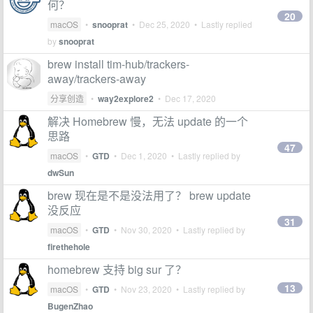
何？
20
macOS
•
snooprat
•
Dec 25, 2020
• Lastly replied
by
snooprat
brew install tim-hub/trackers-
away/trackers-away
分享创造
•
way2explore2
•
Dec 17, 2020
解决 Homebrew 慢，无法 update 的一个
思路
47
macOS
•
GTD
•
Dec 1, 2020
• Lastly replied by
dwSun
brew 现在是不是没法用了？ brew update
没反应
31
macOS
•
GTD
•
Nov 30, 2020
• Lastly replied by
firethehole
homebrew 支持 big sur 了？
13
macOS
•
GTD
•
Nov 23, 2020
• Lastly replied by
BugenZhao