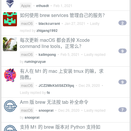
Apple
•
ethusdt
•
Feb 1, 2021
如何使用 brew services 管理自己的服务？
2
macOS
•
blackcurrant
•
Jan 27, 2021
• Lastly
replied by
zhigang1992
每次更新 macOS 都会丢掉 Xcode
command line tools，正常么？
9
macOS
•
kalimpong
•
Feb 5, 2021
• Lastly replied
by
rumingruyue
有人在 M1 的 mac 上安装 tmux 的嘛，求
指教。
9
macOS
•
JCZ2MkKb5S8ZX9pq
•
Dec 29, 2020
•
Lastly replied by
fx
Arm 版 brew 无法按 tab 补全命令
7
macOS
•
snooprat
•
Dec 26, 2020
• Lastly replied
by
snooprat
支持 M1 的 brew 版本对 Python 支持如