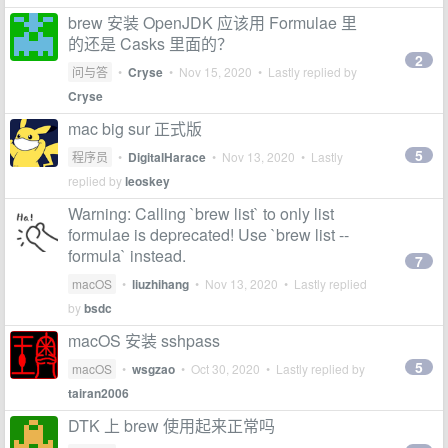
brew 安装 OpenJDK 应该用 Formulae 里
的还是 Casks 里面的？
2
问与答
•
Cryse
•
Nov 15, 2020
• Lastly replied by
Cryse
mac big sur 正式版
5
程序员
•
DigitalHarace
•
Nov 13, 2020
• Lastly
replied by
leoskey
Warning: Calling `brew list` to only list
formulae is deprecated! Use `brew list --
formula` instead.
7
macOS
•
liuzhihang
•
Nov 13, 2020
• Lastly replied
by
bsdc
macOS 安装 sshpass
5
macOS
•
wsgzao
•
Oct 30, 2020
• Lastly replied by
tairan2006
DTK 上 brew 使用起来正常吗