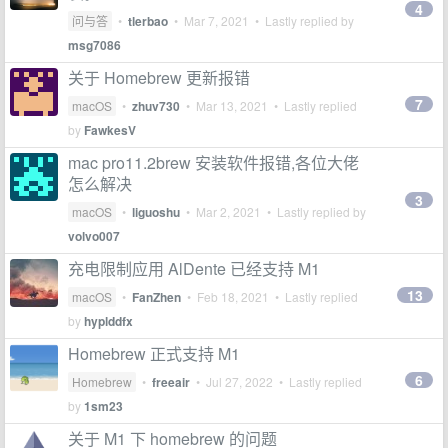
4
问与答
•
tlerbao
•
Mar 7, 2021
• Lastly replied by
msg7086
关于 Homebrew 更新报错
7
macOS
•
zhuv730
•
Mar 13, 2021
• Lastly replied
by
FawkesV
mac pro11.2brew 安装软件报错,各位大佬
怎么解决
3
macOS
•
liguoshu
•
Mar 2, 2021
• Lastly replied by
volvo007
充电限制应用 AlDente 已经支持 M1
13
macOS
•
FanZhen
•
Feb 18, 2021
• Lastly replied
by
hyplddfx
Homebrew 正式支持 M1
6
Homebrew
•
freeair
•
Jul 27, 2022
• Lastly replied
by
1sm23
关于 M1 下 homebrew 的问题