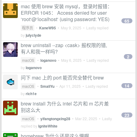
mac 使用 brew 安装 mysql，登录时报错：
ERROR 1045： Access denied for user
‘root‘@‘localhost‘ (using password: YES)
65
程序员
•
KaneW95
•
May 9, 2025
• Lastly replied
by
julyclyde
brew uninstall --zap <cask> 报权限的错,
有人和我一样吗?
2
macOS
•
loganovo
•
May 6, 2025
• Lastly replied
by
loganovo
问下 mac 上的 port 能否完全替代 brew
14
macOS
•
SmaliYu
•
Apr 11, 2025
• Lastly replied
by
rich1e
brew install 为什么 intel 芯片和 m 芯片差
别这么大
23
macOS
•
yifangtongxing28
•
Mar 22, 2025
• Lastly
replied by
IgniteWhite
homebrew 为什么还是这么慢啊