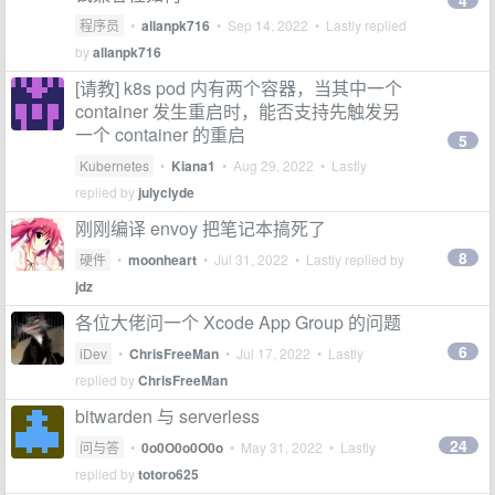
4
程序员
•
allanpk716
•
Sep 14, 2022
• Lastly replied
by
allanpk716
[请教] k8s pod 内有两个容器，当其中一个
container 发生重启时，能否支持先触发另
一个 container 的重启
5
Kubernetes
•
Kiana1
•
Aug 29, 2022
• Lastly
replied by
julyclyde
刚刚编译 envoy 把笔记本搞死了
8
硬件
•
moonheart
•
Jul 31, 2022
• Lastly replied by
jdz
各位大佬问一个 Xcode App Group 的问题
6
iDev
•
ChrisFreeMan
•
Jul 17, 2022
• Lastly
replied by
ChrisFreeMan
bitwarden 与 serverless
24
问与答
•
0o0O0o0O0o
•
May 31, 2022
• Lastly
replied by
totoro625