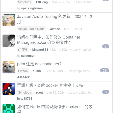
Synology
•
FRHong
•
Mar 29, 2024
• Lastly replied
by
sparkinglemon
Java on Azure Tooling 的更新 – 2024 年 2
月
Visual Studio Code
•
winffee
•
Mar 19, 2024
请问在群晖中，如何修改 Container
Manager(docker)容器的文件？
1
问与答
•
kingmo888
•
Mar 1, 2024
• Lastly replied
by
saigetsu
pdm 还是 dev container?
29
Python
•
stimw
•
Feb 26, 2024
• Lastly replied by
Alias4ck
群辉升级 7.2 后 docker 套件停止支持
6
Synology
•
roott
•
Jan 16, 2024
• Lastly replied by
byty18768
如何在 Node 中实现类似于 docker-cli 的效
果