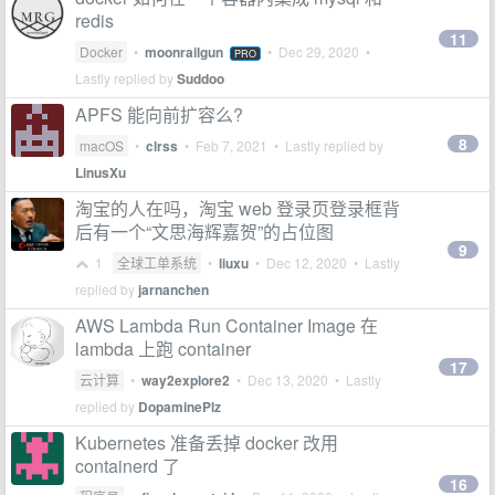
redis
11
Docker
•
moonrailgun
•
Dec 29, 2020
•
PRO
Lastly replied by
Suddoo
APFS 能向前扩容么?
8
macOS
•
clrss
•
Feb 7, 2021
• Lastly replied by
LinusXu
淘宝的人在吗，淘宝 web 登录页登录框背
后有一个“文思海辉嘉贺”的占位图
9
1
全球工单系统
•
liuxu
•
Dec 12, 2020
• Lastly
replied by
jarnanchen
AWS Lambda Run Container Image 在
lambda 上跑 container
17
云计算
•
way2explore2
•
Dec 13, 2020
• Lastly
replied by
DopaminePlz
Kubernetes 准备丢掉 docker 改用
containerd 了
16