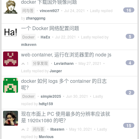
docker 下载国外镜像问题
16
问与答
•
vincent927
•
Jul 24, 2021
• Lastly replied
by
zhanggong
一个 Docker 网络配置问题
5
Docker
•
HaEx
•
Jul 22, 2021
• Lastly replied by
mikeven
web container, 运行在浏览器里的 node js
4
1
分享发现
•
Leviathann
•
May 27, 2021
•
Lastly replied by
Jaeger
docker 如何 logs 多个 container 的日志
呢?
2
Docker
•
simple2025
•
Jun 30, 2021
• Lastly
replied by
hdfg159
现在市面上 PC 使用最多的分辨率应该就
是 1920x1080 的吧？
15
2
问与答
•
libasten
•
May 10, 2021
• Lastly
replied by
Mavious