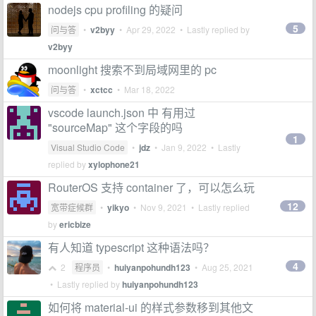
nodejs cpu profiling 的疑问
5
问与答
•
v2byy
•
Apr 29, 2022
• Lastly replied by
v2byy
moonlight 搜索不到局域网里的 pc
问与答
•
xctcc
•
Mar 18, 2022
vscode launch.json 中 有用过
"sourceMap" 这个字段的吗
1
Visual Studio Code
•
jdz
•
Jan 9, 2022
• Lastly
replied by
xylophone21
RouterOS 支持 container 了，可以怎么玩
12
宽带症候群
•
yikyo
•
Nov 9, 2021
• Lastly replied
by
ericbize
有人知道 typescript 这种语法吗？
4
2
程序员
•
huiyanpohundh123
•
Aug 25, 2021
• Lastly replied by
huiyanpohundh123
如何将 material-ui 的样式参数移到其他文