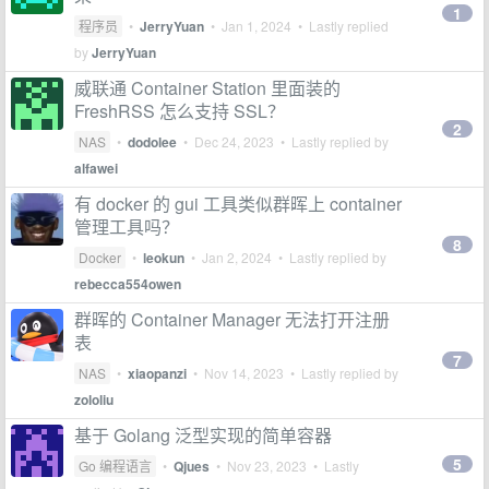
1
程序员
•
JerryYuan
•
Jan 1, 2024
• Lastly replied
by
JerryYuan
威联通 Container Station 里面装的
FreshRSS 怎么支持 SSL？
2
NAS
•
dodolee
•
Dec 24, 2023
• Lastly replied by
alfawei
有 docker 的 gui 工具类似群晖上 container
管理工具吗？
8
Docker
•
leokun
•
Jan 2, 2024
• Lastly replied by
rebecca554owen
群晖的 Container Manager 无法打开注册
表
7
NAS
•
xiaopanzi
•
Nov 14, 2023
• Lastly replied by
zololiu
基于 Golang 泛型实现的简单容器
5
Go 编程语言
•
Qjues
•
Nov 23, 2023
• Lastly