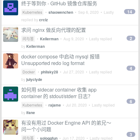
终于等到你 - GitHub 镜像仓库服务
14
Kubernetes
•
shaowenchen
•
Sep 6, 2020
• Lastly
replied by
crclz
求问 nginx 做反向代理的配置
2
问与答
•
Kellerman
•
Aug 9, 2020
• Lastly replied
by
Kellerman
docker compose 中启动 mysql 报错
Unsupported redo log format
4
Docker
•
philsky28
•
Jul 27, 2020
• Lastly replied
by
julyclyde
如何用 sidecar container 收集 app
container 的 stdout/stderr 日志？
6
Kubernetes
•
rajame
•
Jul 20, 2020
• Lastly replied
by
ifane
有没有用过 Docker Engine API 的弟兄～
问一个小问题
3
问与答
•
sologgfun
•
Jun 17, 2020
• Lastly replied