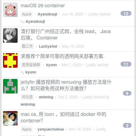
macOS 26 container
12
Apple
•
Ayanokouji
•
Jun 16, 2025
• Lastly replied
by
Ayanokouji
渣打银行广州招正式岗，全栈 lead， Java
后端， Container
酷工作
•
Luckyshot
•
May 15, 2025
求推荐个简单可靠的透明网关部署方案.
11
宽带症候群
•
kyonn
•
Mar 7, 2025
• Lastly replied
by
kyonn
jellyfin 播放视频的 remuxing 播放方法是什
么？如何避免用这种方法播放？
9
问与答
•
wniming
•
Feb 2, 2025
• Lastly replied by
wniming
mac os, 用 loon ，如何绕过 docker 中的
container？
3
Apple
•
yanyuechuixue
•
Nov 19, 2024
• Lastly