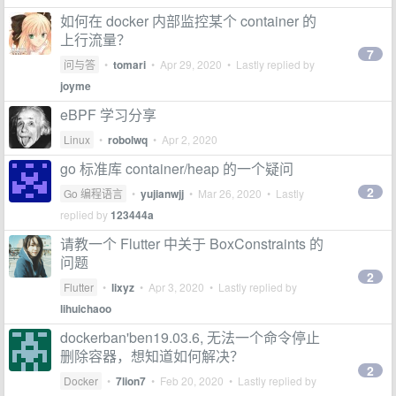
如何在 docker 内部监控某个 container 的
上行流量？
7
问与答
•
tomari
•
Apr 29, 2020
• Lastly replied by
joyme
eBPF 学习分享
Linux
•
robolwq
•
Apr 2, 2020
go 标准库 container/heap 的一个疑问
2
Go 编程语言
•
yujianwjj
•
Mar 26, 2020
• Lastly
replied by
123444a
请教一个 Flutter 中关于 BoxConstraints 的
问题
2
Flutter
•
lixyz
•
Apr 3, 2020
• Lastly replied by
lihuichaoo
dockerban'ben19.03.6, 无法一个命令停止
删除容器，想知道如何解决？
2
Docker
•
7lion7
•
Feb 20, 2020
• Lastly replied by