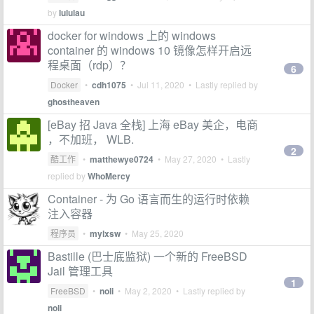
by
lululau
docker for windows 上的 windows
container 的 windows 10 镜像怎样开启远
程桌面（rdp）？
6
Docker
•
cdh1075
•
Jul 11, 2020
• Lastly replied by
ghostheaven
[eBay 招 Java 全栈] 上海 eBay 美企，电商
，不加班， WLB.
2
酷工作
•
matthewye0724
•
May 27, 2020
• Lastly
replied by
WhoMercy
Container - 为 Go 语言而生的运行时依赖
注入容器
程序员
•
mylxsw
•
May 25, 2020
Bastille (巴士底监狱) 一个新的 FreeBSD
Jail 管理工具
1
FreeBSD
•
noli
•
May 2, 2020
• Lastly replied by
noli