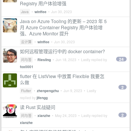
Registry 用户体验增强
Java
•
winffee
•
Jun 30, 2023
Java on Azure Tooling 的更新 – 2023 年 5
月 Azure Container Registry 用户体验增
强、Azure Monitor 提升
云计算
•
winffee
•
Jun 30, 2023
如何远程管理运行中的 docker container?
24
问与答
•
Riesling
•
Jun 18, 2023
• Lastly replied by
fox0001
flutter 在 ListView 中放置 Flexible 我要怎
么做
2
Flutter
•
zhenpengzhu
•
Jun 9, 2023
• Lastly
replied by
jifengg
读 Rust 实战疑问
2
问与答
•
xianzhe
•
May 24, 2023
• Lastly replied by
xianzhe