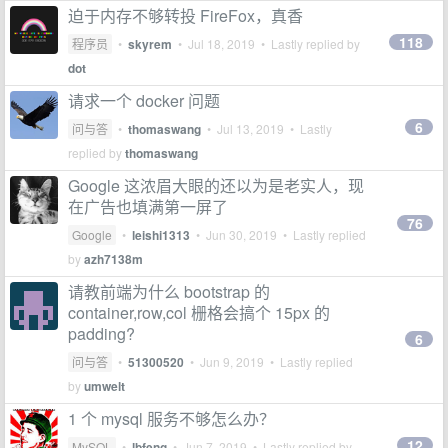
迫于内存不够转投 FireFox，真香
118
程序员
•
skyrem
•
Jul 18, 2019
• Lastly replied by
dot
请求一个 docker 问题
6
问与答
•
thomaswang
•
Jul 13, 2019
• Lastly
replied by
thomaswang
Google 这浓眉大眼的还以为是老实人，现
在广告也填满第一屏了
76
Google
•
leishi1313
•
Jun 30, 2019
• Lastly replied
by
azh7138m
请教前端为什么 bootstrap 的
container,row,col 栅格会搞个 15px 的
padding?
6
问与答
•
51300520
•
Jun 9, 2019
• Lastly replied
by
umwelt
1 个 mysql 服务不够怎么办？
12
MySQL
•
lbfeng
•
Jun 7, 2019
• Lastly replied by