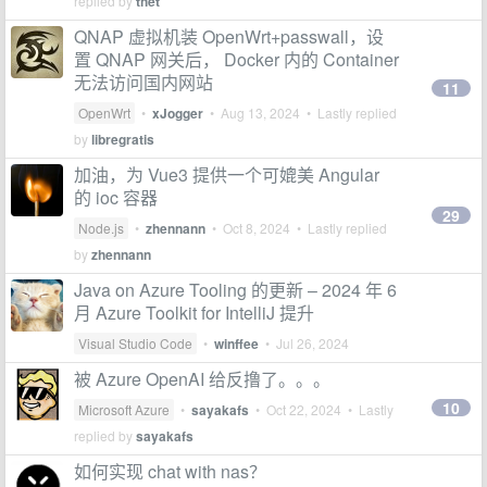
replied by
thet
QNAP 虚拟机装 OpenWrt+passwall，设
置 QNAP 网关后， Docker 内的 Container
无法访问国内网站
11
OpenWrt
•
xJogger
•
Aug 13, 2024
• Lastly replied
by
libregratis
加油，为 Vue3 提供一个可媲美 Angular
的 ioc 容器
29
Node.js
•
zhennann
•
Oct 8, 2024
• Lastly replied
by
zhennann
Java on Azure Tooling 的更新 – 2024 年 6
月 Azure Toolkit for IntelliJ 提升
Visual Studio Code
•
winffee
•
Jul 26, 2024
被 Azure OpenAI 给反撸了。。。
10
Microsoft Azure
•
sayakafs
•
Oct 22, 2024
• Lastly
replied by
sayakafs
如何实现 chat with nas？