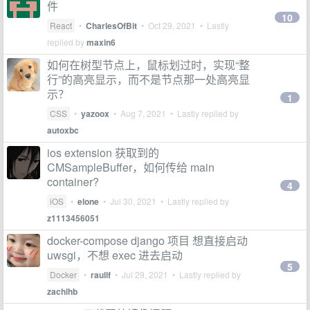
件
10
React
•
CharlesOfBit
•
Oct 29, 2021
• Lastly
replied by
maxin6
如何在树型节点上，鼠标划过时，实现“整
行”的高亮显示，而不是节点那一处高亮显
示？
1
CSS
•
yazoox
•
Aug 7, 2021
• Lastly replied by
autoxbc
ios extension 获取到的
CMSampleBuffer，如何传给 main
container?
4
iOS
•
elone
•
Jul 30, 2021
• Lastly replied by
z1113456051
docker-compose django 项目 想直接启动
uwsgi，不想 exec 进去启动
5
Docker
•
raullf
•
Jul 29, 2021
• Lastly replied by
zachlhb