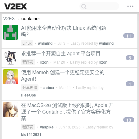
V2EX
container
›
AI 能用来全自动化解决 Linux 系统问题
吗？
11
Linux
•
wniming
•
Jul 3
• Lastly replied by
wniming
求推荐一个开源自主 agent 平台项目
5
程序员
•
rizon
•
Mar 20
• Lastly replied by
rizon
使用 Memoh 创建一个更稳定更安全的
Agent！
1
分享创造
•
acbox
•
Mar 11
• Lastly replied by
fFeeOps
在 MacOS-26 测试版上线的同时, Apple 开
源了一个 Container, 提供了官方容器化方
案
13
程序员
•
Vaspike
•
Jun 13, 2025
• Lastly replied by
kid1412621