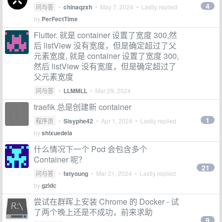
4
问与答
•
chinaqzxh
•
May 7, 2024
• Lastly replied
by
PerFectTime
Flutter. 就是 container 设置了宽度 300,然
后 listView 没有宽度，但是确定超过了父
元素宽度, 就是 container 设置了宽度 300,
然后 listView 没有宽度，但是确定超过了
父元素宽度
问与答
•
LLMMLL
•
Mar 29, 2024
traefik 总是创建新 container
1
程序员
•
Sisyphe42
•
Apr 1, 2024
• Lastly replied
by
shixuedela
什么情况下一个 Pod 会包含多个
Container 呢？
21
问与答
•
fatyoung
•
Mar 21, 2024
• Lastly replied
by
gzldc
尝试在群晖上安装 Chrome 的 Docker - 试
了两个晚上还是不成功，前来求助
9