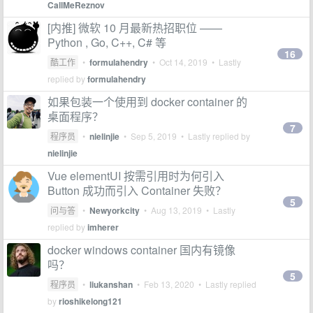
CallMeReznov
[内推] 微软 10 月最新热招职位 ——
Python , Go, C++, C# 等
16
酷工作
•
formulahendry
•
Oct 14, 2019
• Lastly
replied by
formulahendry
如果包装一个使用到 docker container 的
桌面程序？
7
程序员
•
nielinjie
•
Sep 5, 2019
• Lastly replied by
nielinjie
Vue elementUI 按需引用时为何引入
Button 成功而引入 Container 失败？
5
问与答
•
Newyorkcity
•
Aug 13, 2019
• Lastly
replied by
imherer
docker windows container 国内有镜像
吗？
5
程序员
•
liukanshan
•
Feb 13, 2020
• Lastly replied
by
rioshikelong121