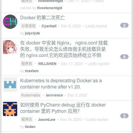
程序员
•
fiveelementgid
•
Dec 11, 2020
• Lastly
replied by
fiveelementgid
Docker 的第二次死亡
3
分享发现
•
Cyanhall
•
Dec 8, 2020
• Lastly replied
by
julyclyde
在 docker 中安装 Nginx， nginx.conf 挂载
失败，导致无论怎么修改宿主机挂载目录
的 nginx.conf,它的欢迎页始终屹立不倒
9
程序员
•
WILLSHEN
•
Dec 17, 2020
• Lastly replied
by
maxbon
Kubernetes is deprecating Docker as a
container runtime after v1.20.
Kubernetes
•
lavvrence
•
Dec 3, 2020
如何使用 PyCharm debug 运行在 docker
container 里的 Python 应用？
3
程序员
•
JasonLaw
•
Nov 18, 2020
• Lastly replied
by
tiedan