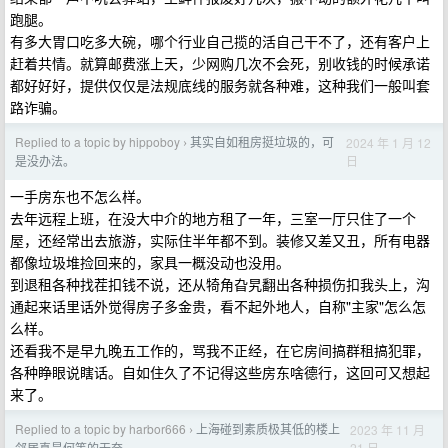
跑腿。
有多大胃口吃多大碗，哪个行业自己揽的活自己干不了，还有客户上
赶着共情。就算邮费涨上天，少网购几次不会死，别收钱的时候承诺
都好好好，提供仅仅是法规底线的服务就各种难，这种我们一般叫套
路诈骗。
Replied to a topic by hippoboy
其实自如租房挺垃圾的，可
2024 年 1 月 12
›
日
是没办法。
一手房东也不怎么样。
去年远程上班，在没大中介的地方租了一年，三室一厅只住了一个
屋，还经常出去旅游，实际住半年都不到。装修又差又丑，所有电器
都像垃圾堆捡回来的，家具一概没动也没用。
到退租各种找茬扣钱不说，还从犄角旮旯翻出各种损伤扣我头上，沟
通起来话里话外觉得房子多金贵，看不起外地人，自称"主家"怎么怎
么样。
还看我不是早九晚五工作的，骂我不正经，在它房间搞群租搞犯罪，
各种睁眼说瞎话。自如住久了不记得这些房东啥德行，这回可又想起
来了。
Replied to a topic by harbor666
上海碰到素质极其低的楼上
2023 年 11 月
›
21 日
邻居真是何等的无奈