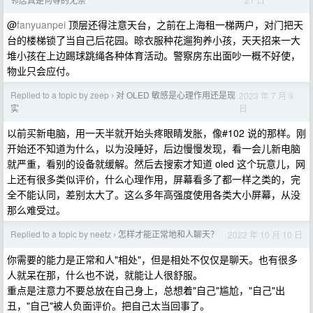
@
fanyuanpei
顶层还得注意天台，之前在上海租一梯两户，对门把天
台的楼梯锁了当自己后花园。晾衣服种花遛狗养小孩，天天招来一大
堆小孩在上边踢球跳绳各种体育活动。警察房东出面吵一概不好使，
物业只会应付。
Replied to a topic by zeep
对 OLED 敏感是心理作用还是现
2023 年 7 月 9
›
日
实
以前买新电脑，用一天半就开始头疼眼睛发胀，像#102 说的那样。刚
开始还不知道为什么，以为没睡好，后边慢慢发现，看一会儿新电脑
就严重，看别的设备就缓解。然后去搜索才知道 oled 这个玩意儿，网
上还有很多类似评价，什么心理作用，屏幕看多了都一样之类的，完
全不能认同，差别太大了。这么多年高强度使用各类大小屏幕，从没
那么难受过。
Replied to a topic by neetz
怎样才能正常地和人聊天？
2022 年 10 月 10 日
›
你需要的能力是正常和人"相处"，但是相处不仅仅是聊天。也有很多
人就呆在那，什么也不说，就能让人很舒服。
重点是注意力不要总放在自己身上，总想着"自己"尴尬，"自己"出
丑，"自己"被人负面评价。把自己太当回事了。