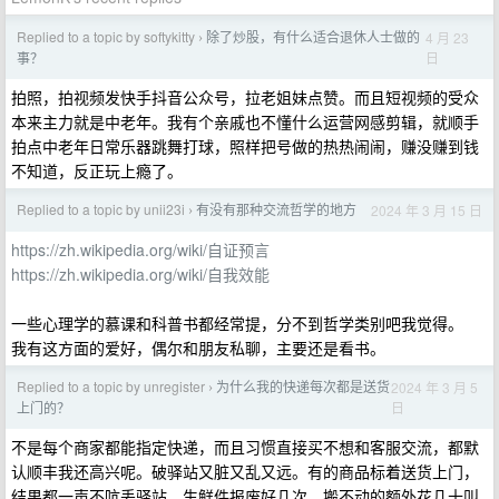
Replied to a topic by softykitty
除了炒股，有什么适合退休人士做的
4 月 23
›
日
事？
拍照，拍视频发快手抖音公众号，拉老姐妹点赞。而且短视频的受众
本来主力就是中老年。我有个亲戚也不懂什么运营网感剪辑，就顺手
拍点中老年日常乐器跳舞打球，照样把号做的热热闹闹，赚没赚到钱
不知道，反正玩上瘾了。
Replied to a topic by unii23i
有没有那种交流哲学的地方
2024 年 3 月 15 日
›
https://zh.wikipedia.org/wiki/自证预言
https://zh.wikipedia.org/wiki/自我效能
一些心理学的慕课和科普书都经常提，分不到哲学类别吧我觉得。
我有这方面的爱好，偶尔和朋友私聊，主要还是看书。
Replied to a topic by unregister
为什么我的快递每次都是送货
2024 年 3 月 5
›
日
上门的？
不是每个商家都能指定快递，而且习惯直接买不想和客服交流，都默
认顺丰我还高兴呢。破驿站又脏又乱又远。有的商品标着送货上门，
结果都一声不吭丢驿站，生鲜件报废好几次，搬不动的额外花几十叫