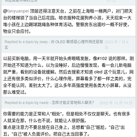
@
fanyuanpei
顶层还得注意天台，之前在上海租一梯两户，对门把天
台的楼梯锁了当自己后花园。晾衣服种花遛狗养小孩，天天招来一大
堆小孩在上边踢球跳绳各种体育活动。警察房东出面吵一概不好使，
物业只会应付。
Replied to a topic by zeep
对 OLED 敏感是心理作用还是现
2023 年 7 月 9
›
日
实
以前买新电脑，用一天半就开始头疼眼睛发胀，像#102 说的那样。刚
开始还不知道为什么，以为没睡好，后边慢慢发现，看一会儿新电脑
就严重，看别的设备就缓解。然后去搜索才知道 oled 这个玩意儿，网
上还有很多类似评价，什么心理作用，屏幕看多了都一样之类的，完
全不能认同，差别太大了。这么多年高强度使用各类大小屏幕，从没
那么难受过。
Replied to a topic by neetz
怎样才能正常地和人聊天？
2022 年 10 月 10 日
›
你需要的能力是正常和人"相处"，但是相处不仅仅是聊天。也有很多
人就呆在那，什么也不说，就能让人很舒服。
重点是注意力不要总放在自己身上，总想着"自己"尴尬，"自己"出
丑，"自己"被人负面评价。把自己太当回事了。