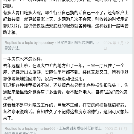
跑腿。
有多大胃口吃多大碗，哪个行业自己揽的活自己干不了，还有客户上
赶着共情。就算邮费涨上天，少网购几次不会死，别收钱的时候承诺
都好好好，提供仅仅是法规底线的服务就各种难，这种我们一般叫套
路诈骗。
Replied to a topic by hippoboy
其实自如租房挺垃圾的，可
2024 年 1 月 12
›
日
是没办法。
一手房东也不怎么样。
去年远程上班，在没大中介的地方租了一年，三室一厅只住了一个
屋，还经常出去旅游，实际住半年都不到。装修又差又丑，所有电器
都像垃圾堆捡回来的，家具一概没动也没用。
到退租各种找茬扣钱不说，还从犄角旮旯翻出各种损伤扣我头上，沟
通起来话里话外觉得房子多金贵，看不起外地人，自称"主家"怎么怎
么样。
还看我不是早九晚五工作的，骂我不正经，在它房间搞群租搞犯罪，
各种睁眼说瞎话。自如住久了不记得这些房东啥德行，这回可又想起
来了。
Replied to a topic by harbor666
上海碰到素质极其低的楼上
2023 年 11 月
›
21 日
邻居真是何等的无奈