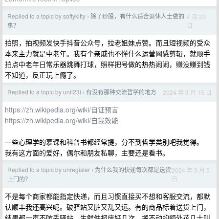
Replied to a topic by softykitty
除了炒股，有什么适合退休人士做的
4 月 23
›
日
事？
拍照，拍视频发快手抖音公众号，拉老姐妹点赞。而且短视频的受众
本来主力就是中老年。我有个亲戚也不懂什么运营网感剪辑，就顺手
拍点中老年日常乐器跳舞打球，照样把号做的热热闹闹，赚没赚到钱
不知道，反正玩上瘾了。
Replied to a topic by unii23i
有没有那种交流哲学的地方
2024 年 3 月 15 日
›
https://zh.wikipedia.org/wiki/自证预言
https://zh.wikipedia.org/wiki/自我效能
一些心理学的慕课和科普书都经常提，分不到哲学类别吧我觉得。
我有这方面的爱好，偶尔和朋友私聊，主要还是看书。
Replied to a topic by unregister
为什么我的快递每次都是送货
2024 年 3 月 5
›
日
上门的？
不是每个商家都能指定快递，而且习惯直接买不想和客服交流，都默
认顺丰我还高兴呢。破驿站又脏又乱又远。有的商品标着送货上门，
结果都一声不吭丢驿站，生鲜件报废好几次，搬不动的额外花几十叫