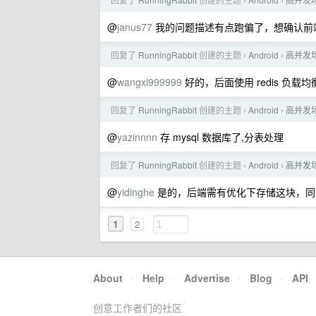
›
›
@
janus77
我的问题描述有点跑偏了，想确认前
回复了
RunningRabbit
创建的主题
Android
高并发
›
›
@
wangxl999999
好的，后面使用 redis 负载
回复了
RunningRabbit
创建的主题
Android
高并发
›
›
@
yazinnnn
存 mysql 数据库了,分表处理
回复了
RunningRabbit
创建的主题
Android
高并发
›
›
@
yidinghe
是的，后端需有优化下存储这块，同
1
2
About
·
Help
·
Advertise
·
Blog
·
API
创意工作者们的社区