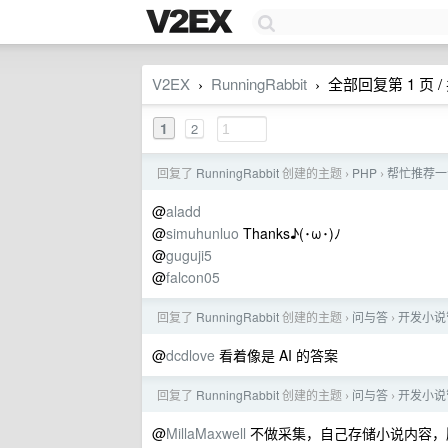
V2EX
RunningRabbit
全部回复第 1 页 / 
›
›
1
2
回复了
RunningRabbit
创建的主题
PHP
帮忙推荐一
›
›
@
aladd
@
simuhunluo
Thanks♪(･ω･)ﾉ
@
guguji5
@
falcon05
回复了
RunningRabbit
创建的主题
问与答
开发小说
›
›
@
dcdlove
看着像是 AI 的答案
回复了
RunningRabbit
创建的主题
问与答
开发小说
›
›
@
MillaMaxwell
不做采集，自己存储小说内容，