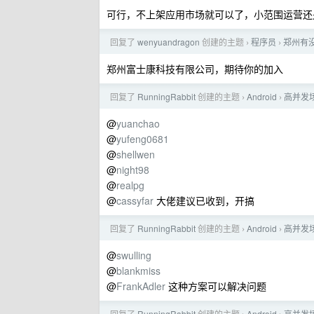
可行，不上架应用市场就可以了，小范围运营还
回复了
wenyuandragon
创建的主题
程序员
郑州有
›
›
郑州富士康科技有限公司，期待你的加入
回复了
RunningRabbit
创建的主题
Android
高并发
›
›
@
yuanchao
@
yufeng0681
@
shellwen
@
night98
@
realpg
@
cassyfar
大佬建议已收到，开搞
回复了
RunningRabbit
创建的主题
Android
高并发
›
›
@
swulling
@
blankmiss
@
FrankAdler
这种方案可以解决问题
回复了
RunningRabbit
创建的主题
Android
高并发