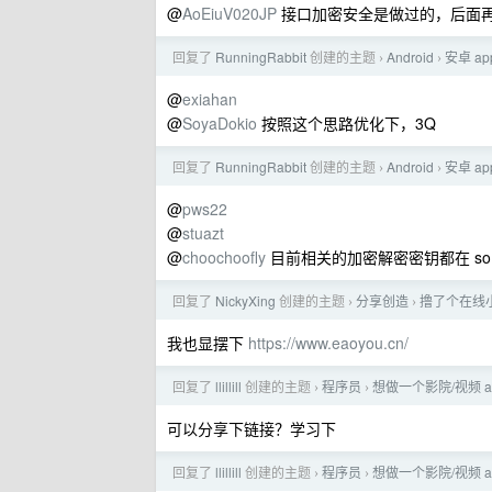
@
AoEiuV020JP
接口加密安全是做过的，后面
回复了
RunningRabbit
创建的主题
Android
安卓 a
›
›
@
exiahan
@
SoyaDokio
按照这个思路优化下，3Q
回复了
RunningRabbit
创建的主题
Android
安卓 a
›
›
@
pws22
@
stuazt
@
choochoofly
目前相关的加密解密密钥都在 so
回复了
NickyXing
创建的主题
分享创造
撸了个在线
›
›
我也显摆下
https://www.eaoyou.cn/
回复了
llillill
创建的主题
程序员
想做一个影院/视频 a
›
›
可以分享下链接？学习下
回复了
llillill
创建的主题
程序员
想做一个影院/视频 a
›
›