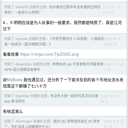
回复了 mb4555 创建的主题
找对象的过程中有没有遇到过特优
2025 年 10
›
月 9 日
秀的？一般有什么特质？
4 、5 明明应该是为人处事的一般要求，居然都是特质了，真是江河
日下
回复了 raycake 创建的主题
《手把手教你在 V 站发图： 0 基础也
2025 年 9
›
月 26 日
能一贴成功（超详细图文版）》
看看效果
https://i.imgur.com/TjeZG0C.png
回复了 deepbytes 创建的主题
昨晚亲历 qix 开发者账号泄露导致
2025 年 9 月
›
9 日
NPM 超大规模投毒事件
@
MyBules
我也遇见过，还分析了一下查涉及到的各个币地址流水发
现靠这个都赚了七八十万
回复了 hpp0hpp 创建的主题
有没有大佬一起研究某次元动漫
2025 年 8 月
›
29 日
app 算法研究
有啥混淆么
回复了 XieYonglin 创建的主题
我的 QQ 宠物竟然诞生 20 周年
2025 年 8 月
›
27 日
了。你们当年上网都做些什么？