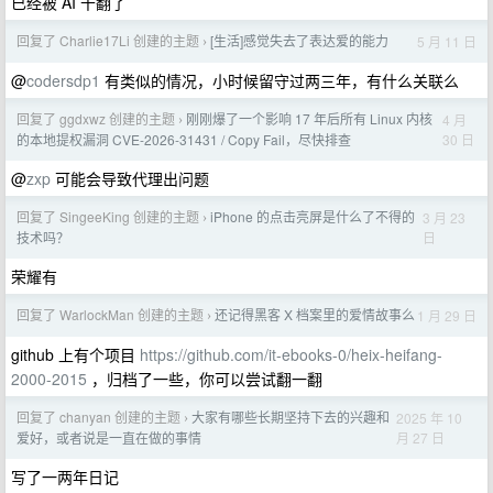
已经被 AI 干翻了
回复了 Charlie17Li 创建的主题
[生活]感觉失去了表达爱的能力
5 月 11 日
›
@
codersdp1
有类似的情况，小时候留守过两三年，有什么关联么
回复了 ggdxwz 创建的主题
刚刚爆了一个影响 17 年后所有 Linux 内核
4 月
›
30 日
的本地提权漏洞 CVE-2026-31431 / Copy Fail，尽快排查
@
zxp
可能会导致代理出问题
回复了 SingeeKing 创建的主题
iPhone 的点击亮屏是什么了不得的
3 月 23
›
日
技术吗？
荣耀有
回复了 WarlockMan 创建的主题
还记得黑客 X 档案里的爱情故事么
1 月 29 日
›
github 上有个项目
https://github.com/it-ebooks-0/heix-heifang-
2000-2015
，归档了一些，你可以尝试翻一翻
回复了 chanyan 创建的主题
大家有哪些长期坚持下去的兴趣和
2025 年 10
›
月 27 日
爱好，或者说是一直在做的事情
写了一两年日记