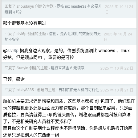
回复了 zhoudaiyu 创建的主题
罗技 mx master3s 有必要升
2025 年 10 月 24
›
日
级到 4 吗？
那个键我基本没有用过
回复了 sivl6p 创建的主题
信创，是否让我们的数据变的更
2025 年 10 月 24
›
日
加不安全
@
sivl6p
据我身边人观察，是的，信创系统漏洞比 windows 、linux
好挖，但是观点同#1 ，重要的是可控
回复了 Sunyin 创建的主题
建行立减金 6 元领取
2025 年 10 月 22 日
›
已领，感谢
回复了 bkzly83851 创建的主题
自制航拍无人机的可行性
2025 年 10 月 21 日
›
航拍机主要需求还是增稳和画质，这些基本都被 dji 包圆了，他们现在
玩的穿越机更多还是画面张力和速度感，那个自制起来容易，只是画
质也拉，要高清就得上 dji 的镜头图传，增稳跟画质都是科技和算法
了，不是相关研究人员就不要掺和了
而且你这个自制要到什么程度也不是很明确，你是想从电路板开始画
还是只是把别人的东西组一组