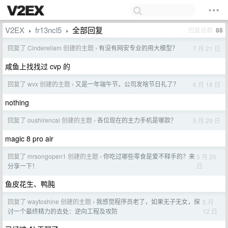
V2EX
fr13ncl5
全部回复
回复总数
88
›
›
回复了 Cinderellam 创建的主题
有没有网安专业的用大模型？
7 月 21 日
›
咸鱼上找找过 cvp 的
回复了 wvx 创建的主题
又是一年端午节，公司发啥节日礼了？
6 月 18 日
›
nothing
回复了 oushirencai 创建的主题
各位现在的主力手机是哪款？
5 月 29 日
›
magic 8 pro air
回复了 mrsongopen1 创建的主题
你吃过哪些零食是爱不释手的？来
5 月 20
›
日
分享一下！
鱼皮花生、鸭肫
回复了 waytoshine 创建的主题
我感觉程序员老了，如果无子无女，探
5 月
›
12 日
讨一个最终精力的去处：逆向工程及攻防