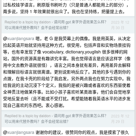
过私校娃学语言，刷原版书刷听力（只是普通人都能用上的部分），
甭多说，坚持 1 年效果就很出众了。我也在坚持练，把量提上去。
Replied to a topic by daldon
请问用 gpt 来学外语效果怎么样？
2023 年 12
›
月 30 日
可以用来代替外教吗？会不会经常出错？
@
xuanjiangsara
嗯，老 G 是我荧幕上的偶像。我是用英英，从决定
捡起英语开始就坚持用这种方式，很受用，包括声音和实物场景挂钩
等，也有幸发现了像 vocabulary, dictionary,youglish 很多很棒的网
站，国外的资源真是有趣讲究丰富。我也觉得语言是应该这样学（像
用中文去教外语就很怪），语言之间本身就有差异，再用差异去解释
和理解目标语言就很离谱。更别说影响反应了。其他的多亏遇到你的
点拨，在我卡壳的阶段给了我启发，另外两点我也在努力实现中。我
给我说的主动沉浸下个定义，我指的是被兴趣或者喜欢的东西驱使着
全神贯注地做某件事。比如小孩子喜欢听某类故事，他们会自觉地享
受地反复去听（且不能或不受打扰。希望能随着我英语水平的进步发
现自己喜欢的东西吧。衷心感谢。
Replied to a topic by daldon
请问用 gpt 来学外语效果怎么样？
2023 年 12
›
月 29 日
可以用来代替外教吗？会不会经常出错？
@
xuanjiangsara
谢谢你的建议，很赞同你的观点，我是摸索了很久