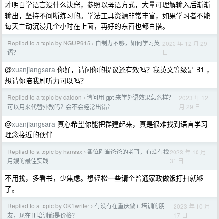
才明白学语言没什么诀窍，参照以母语方式，大量可理解输入后渐渐
输出，坚持不间断练习的。学法工具资源非常丰富，如果学习者不能
每天主动沉浸几个小时在上面，再好的东西也都白搭。
Replied to a topic by NGUP915
自制力不够，如何学习英
2023 年 12 月 29
›
日
语？
@
xuanjiangsara
你好，请问你的提议还有效吗？我英文等级是 B1 ，
想请你陪我刷听力可以吗？
Replied to a topic by daldon
请问用 gpt 来学外语效果怎么样？
2023 年 12
›
月 29 日
可以用来代替外教吗？会不会经常出错？
@
xuanjiangsara
真心希望你能把群建起来，真是很难找到语言学习
理念接近的伙伴
Replied to a topic by hanssx
各位刚当爸爸的老哥，有没有找
2023 年 10 月
›
31 日
月嫂的最佳实践
不用找，多看书，少焦虑。想轻松一些请个普通家政做饭打扫就够
了。
Replied to a topic by OK1writer
有没有在重庆做 it 培训的朋
2023 年 10 月
›
17 日
友，现在 it 培训都是价格？