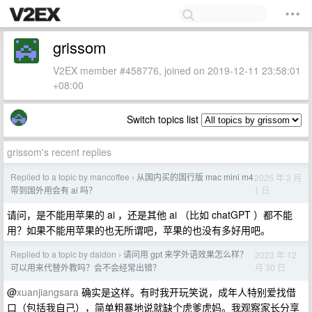
grissom
V2EX member #458776, joined on 2019-12-11 23:58:01
+08:00
Switch topics list
grissom's recent replies
Replied to a topic by mancoffee
从国内买的国行版 mac mini m4
2025 年 3 月
›
1 日
带到国外用会有 ai 吗？
请问，是不能用苹果的 ai ，还是其他 ai （比如 chatGPT ）都不能
用？如果不能用苹果的也无所谓吧，苹果的也没有多好用吧。
Replied to a topic by daldon
请问用 gpt 来学外语效果怎么样？
2023 年 12
›
月 30 日
可以用来代替外教吗？会不会经常出错？
@
xuanjiangsara
确实是这样。有时我开玩笑说，成年人特别爱找借
口（包括我自己），简单粗暴地说就缺个虎爹虎妈。我观察家长分享