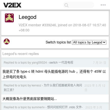
Leegod
V2EX member #339246, joined on 2018-08-07 16:57:40
+08:00
Switch topics list
Leegod's recent replies
Replied to a topic by yang59324
switch 一代连电视
7 月 31 日
›
我是买了条 type-c 转 hdmi 母头能插电源的 hub ，还得有个 45W 以
上供电的充电头
Replied to a topic by kensoz
为什么我们抵触被其他人询问
2023 年 5 月 12
›
日
到工资？
大概就像為什麼男廁尿尿要隔開站...
Replied to a topic by summerlv
想问问如何打开 .mbb 文件-
2023 年 3 月
›