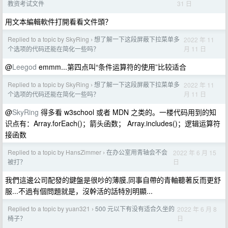
31 日
教资考试文件
用文本編輯軟件打開看看文件頭？
Replied to a topic by SkyRing
想了解一下这段屏蔽下拉菜单多
2022 年 11
›
月 11 日
个选项的代码还能在简化一些吗？
@
Leegod
emmm...第四点叫“条件运算符的使用”比较适合
Replied to a topic by SkyRing
想了解一下这段屏蔽下拉菜单多
2022 年 11
›
月 11 日
个选项的代码还能在简化一些吗？
@
SkyRing
得多看 w3school 或者 MDN 之类的。一楼代码用到的知
识点有：Array.forEach()；箭头函数； Array.includes()；逻辑运算符
接函数
Replied to a topic by HansZimmer
在办公室用青轴会不会
2022 年 6 月 15
›
日
被打？
我們這邊公司配發的鍵盤是很吵的薄膜,同事自帶的青軸聽著反而更舒
服...不過有個問題就是，沒幹活的話特別明顯...
Replied to a topic by yuan321
500 元以下有没有适合久坐的
2022 年 6 月 8
›
日
椅子？