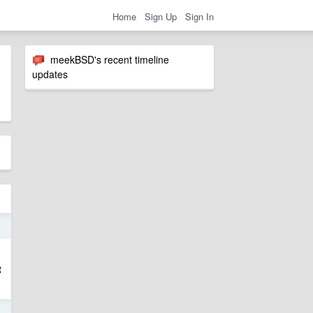
Home
Sign Up
Sign In
meekBSD's recent timeline
updates
5
你
5