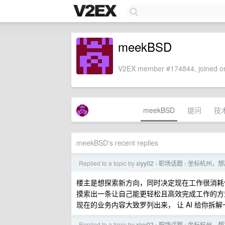
meekBSD
V2EX member #174844, joined on
meekBSD
提问
技
meekBSD's recent replies
Replied to a topic by
xiyy02
职场话题
坐标杭州，想
›
›
楼主是想探索新方向，同时决定现在工作很消耗体
摸索出一条让自己能更轻松且高效完成工作的方
现在的业务内容大致罗列出来， 让 AI 给你拆
Replied to a topic by
xiyy02
职场话题
坐标杭州，想