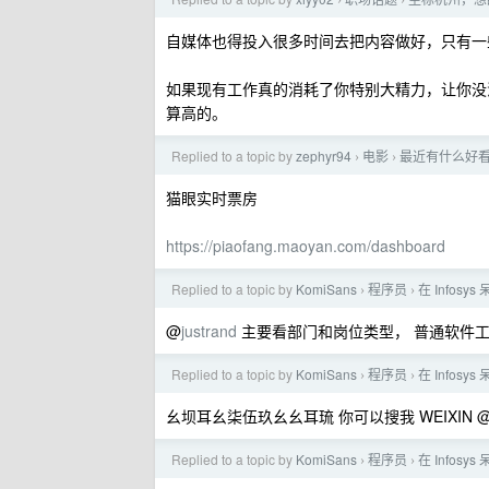
›
›
自媒体也得投入很多时间去把内容做好，只有一
如果现有工作真的消耗了你特别大精力，让你没
算高的。
Replied to a topic by
zephyr94
电影
最近有什么好
›
›
猫眼实时票房
https://piaofang.maoyan.com/dashboard
Replied to a topic by
KomiSans
程序员
在 Infosy
›
›
@
justrand
主要看部门和岗位类型， 普通软件工程师
Replied to a topic by
KomiSans
程序员
在 Infosy
›
›
幺坝耳幺柒伍玖幺幺耳琉 你可以搜我 WEIXIN 
Replied to a topic by
KomiSans
程序员
在 Infosy
›
›