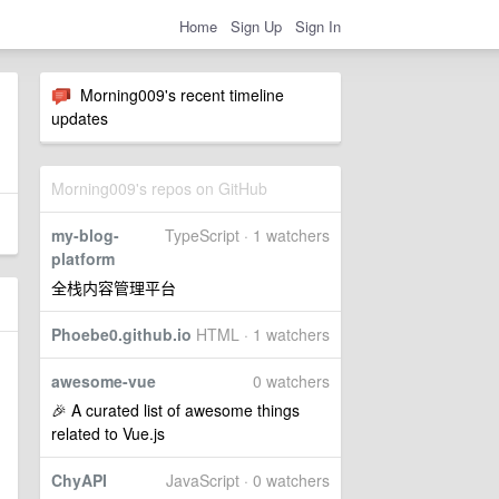
Home
Sign Up
Sign In
Morning009's recent timeline
updates
Morning009's repos on GitHub
my-blog-
TypeScript · 1 watchers
platform
全栈内容管理平台
Phoebe0.github.io
HTML · 1 watchers
awesome-vue
0 watchers
🎉 A curated list of awesome things
related to Vue.js
ChyAPI
JavaScript · 0 watchers