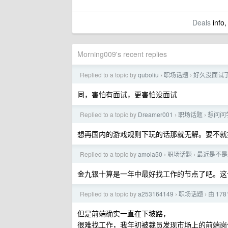
Deals
info,
Morning009's recent replies
Replied to a topic by
quboliu
职场话题
好久没面试
›
›
同，害怕有面试，更害怕没面试
Replied to a topic by
Dreamer001
职场话题
想问问
›
›
想再国内的游戏规则下玩的话那就无解。要不就
Replied to a topic by
amoia50
职场话题
最近是不是
›
›
金九银十算是一年中最好找工作的节点了吧。这
Replied to a topic by
a253164149
职场话题
由 17
›
›
但是前端确实一直在下坡路，
很难找工作，我年初被裁员发现市场上的前端岗