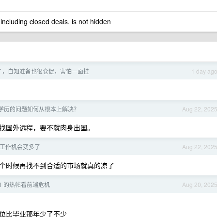
 including closed deals, is not hidden
了，自知准备也很仓促，害怕一面挂
1 day ag
学历的问题如何从根本上解决？
Aug 22, 202
找国外远程，要不就肉身出国。
工作机会变多了
Aug 22, 202
个时候再找不到合适的市场就真的凉了
81 的热帖看前端危机
Aug 20, 202
位比毕业那年少了不少