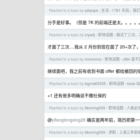
Replied to a topic by
sdrpsps
生活
1781 天后，
›
›
分手是好事。（但是 7K 的前端还是太。。。
Replied to a topic by
zryadj
职场话题
面试了三次，凉
›
›
才面了三次....我从 2 月份到现在面了 20+次
Replied to a topic by
momomoi
职场话题
offer 
›
›
继续面吧，我之前有收到书面 offer 都给撤回的
Replied to a topic by
sigma65535
职场话题
boss
›
›
+1 还有很多明确说不缴社保的
Replied to a topic by
Morning009
职场话题
人就必
›
›
@
yifangtongxing28
确实是两年前，简历把第一份
Replied to a topic by
Morning009
求职
上海三年前
›
›