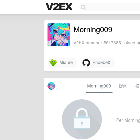
Morning009
V2EX member #617685, joined on
Mia.ee
Phoebe0
Morning009
提问
技
Per Morning0