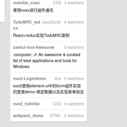
todolist_vuex
CSS · 0 watchers
使用vuex进行组件通讯
TodoMVC_red
JavaScript · 0 watchers
ux
React+redux实现TodoMVC案例
useful-tool-Awesome
0 watchers
:computer: 🎉 An awesome & curated
list of best applications and tools for
Windows.
vue2-Logindemo
Vue · 0 watchers
vue2使用element-ui中的form组件实现
的登录demo 绑定数据以及实现表单验证
vue2_todolist
CSS · 0 watchers
webpack_demo
HTML · 0 watchers