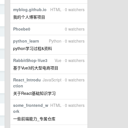
myblog.github.io
HTML · 0 watchers
5
我的个人博客项目
Phoebe0
0 watchers
5
python_learn
Python · 0 watchers
python学习过程&资料
5
RabbitShop-Vue3
Vue · 0 watchers
基于Vue3的大型电商项目
5
React_Introdu
JavaScript · 0 watchers
ction
关于React基础知识学习
5
some_frontend_w
HTML · 0 watchers
ork
一些前端能力_专属仓库
5