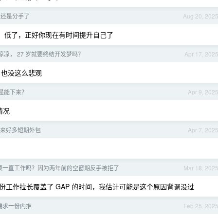
我们还是分手了
Aug 20, 202
。。低了，正好你现在有时间提升自己了
凉， 27 岁就要终结开发梦吗？
Apr 17, 202
了，也没这么悲观
是不是能下来？
Apr 9, 202
情况
 出来好多短期外包
Apr 7, 202
须一直工作吗？因为两年前的空窗期反手被拒了
Mar 18, 202
工作拉长覆盖了 GAP 的时间，我估计可能是这个原因背调没过
端求一份内推
Feb 25, 202