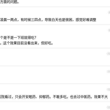
方面的问题。
凌晨一两点，有时候三四点，导致白天也是很困，感觉好难调整
个是不是一下班就得吃？
ABA)，这个效果目前没看出来，但好吃。
1
1
1
医院看过，只会开安眠药、抑郁药。不敢多吃。也去过中医药。效果不大
1