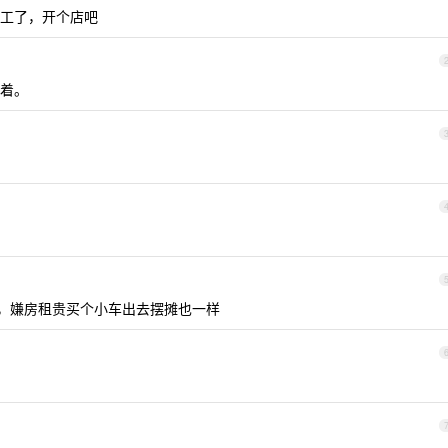
工了，开个店吧
着。
，嫌房租贵买个小车出去摆摊也一样