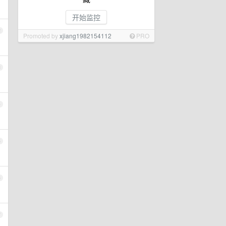
开始监控
2
Promoted by
xjiang1982154112
PRO
3
4
5
6
7