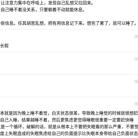
法。让注意力集中在呼吸上，发现自己乱想又拉回来。
告诉自己睡不着没关系，只要躺着不动就能休息。
你一些信息。任其胡思乱想，把有用信息记下来。想完了累了，就可以睡了
3
长假
3
3
3
，基本就是因为晚上睡不着觉，白天状态很差，导致晚上睡觉的时候就很想赶
自己入睡，结果越睡不着，然后更焦虑更觉得睡眠很重要一定要赶快睡
。 这是一个循环，破解的话，就是从根本上不要把失眠看的那么严重，不要
度上失眠造成的失眠焦虑给自己的负面提示比失眠本身带给自己负面状态