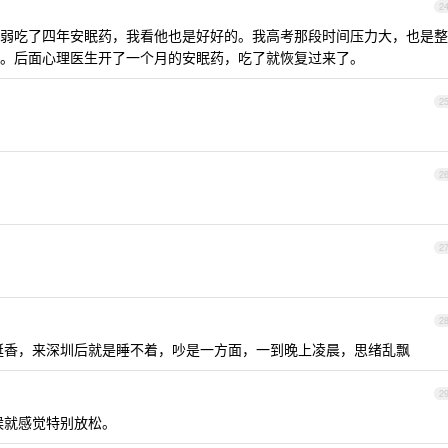
2
弱吃了四年安眠药，我看他也是好好的。我高考那段时间压力大，也是整
。后面心理医生开了一个月的安眠药，吃了就恢复过来了。
2
2
2
2
挺香，来深圳后就是睡不着，吵是一方面，一到晚上凌晨，思绪乱飘
2
候就感觉特别放松。