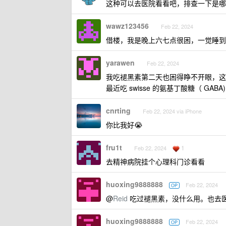
这种可以去医院看看吧，排查一下是哪
wawz123456
Feb 22, 2024
借楼，我是晚上六七点很困，一觉睡到
yarawen
Feb 22, 2024
我吃褪黑素第二天也困得睁不开眼，这
最近吃 swisse 的氨基丁酸糖（ G
cnrting
Feb 22, 2024 via iPhone
你比我好😭
fru1t
1
Feb 22, 2024
去精神病院挂个心理科门诊看看
huoxing9888888
Feb 22, 2024
OP
@
Reid
吃过褪黑素，没什么用。也去
huoxing9888888
Feb 22, 2024
OP