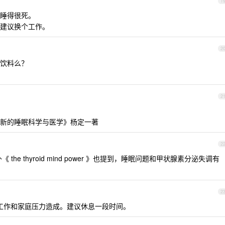
1
睡得很死。
建议换个工作。
2
饮料么？
2
新的睡眠科学与医学》杨定一著
2
 the thyroid mind power 》也提到，睡眠问题和甲状腺素分泌失调有
2
是工作和家庭压力造成。建议休息一段时间。