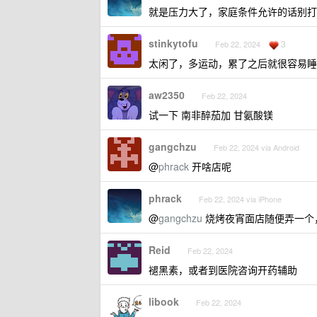
就是压力大了，家庭条件允许的话别打
stinkytofu
3
Feb 22, 2024
太闲了，多运动，累了之后就很容易睡
aw2350
Feb 22, 2024
试一下 南非醉茄加 甘氨酸镁
gangchzu
Feb 22, 2024 via Android
@
phrack
开啥店呢
phrack
Feb 22, 2024 via iPhone
@
gangchzu
烧烤夜宵面店随便弄一个
Reid
Feb 22, 2024
褪黑素，或者到医院咨询开药辅助
libook
Feb 22, 2024