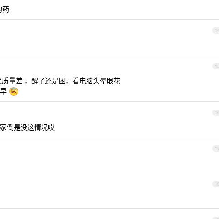
的药
1
1
眠质量差 ，醒了还是困，看电脑头晕眼花
得早
1
家倒是没这情况哎
1
1