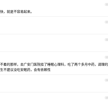
3
快，就是不容易起来。
3
3
3
不着的那样，去广安门医院挂了睡眠心理科，吃了两个多月中药，调理的
生不建议没吃安眠药，会有依赖性
3
3