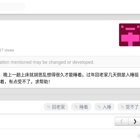
67 views
rmation mentioned may be changed or developed.
觉了，晚上一趟上床就胡思乱想得很久才能睡着。过年回老家几天倒是入睡挺
能睡着，有点受不了。求帮助！
回老家
睡着
入睡
受不了
❮
❯