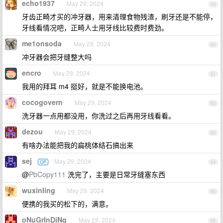
echo1937
May 29, 2024
59
牙齿正畸才买的冲牙器，用来清理食物残渣，刷牙还是不能停，
牙线看情况吧，正畸人士用牙线比较费时费劲。
me1onsoda
May 29, 2024
60
冲牙器会把牙缝整大吗
encro
May 29, 2024
61
我用的拜耳 m4 挺好，就是不能换电池。
cocogovern
May 29, 2024
62
洗牙器一点用都没用，你洗过之后再用牙线看看。
dezou
May 29, 2024
63
有啥办法能把我的扁桃体结石搞出来
sej
May 29, 2024
OP
64
@
PbCopy111
洗完了，主要是日常牙缝塞东西
wuxinling
May 29, 2024
65
便携的我买的松下的，满意。
oNuGrInDiNg
May 29, 2024
66