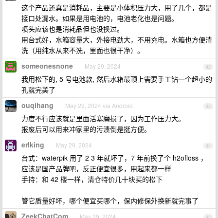
这个产品还真是消耗品，主要是小体积压力大，用了几个，都是
接口处漏水。如果是用电池的，电池老化也是问题。
喷头应该也是消耗品但也没换过。
用台式好，水箱容量大，外接电劲大，不用充电。水箱也方便清
洗（用纯水从来不洗，里面也很干净）。
someonesnone
May 29, 2024
42
我用松下的, 5 号电池款, 然后水箱最顶上需要手工钻一个超小的
孔就完美了
ouqihang
May 29, 2024 via Android
43
力度不行应该就是里面活塞磨损了，因为工作压力大。
报废后可以用来冲家里的污渍倒是挺方便。
erlking
May 29, 2024
44
台式：waterpik 用了 2 3 年就坏了，7 年前换了个 h2ofloss ，
应该是国产品牌吧，反正便宜很多，用起来都一样
手持：和 42 楼一样，清仓特价几十块买的松下
管它质量好坏，哪个便宜买哪个，保内修保外换新就完事了
ZeekChatCom
May 29, 2024
45