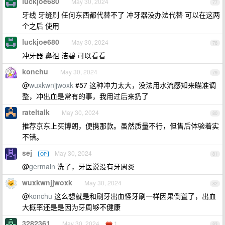
luckjoe680
May 30, 2024
77
牙线 牙缝刷 任何东西都代替不了 冲牙器没办法代替 可以在这两
个之后 使用
luckjoe680
May 30, 2024
78
冲牙器 鼻祖 洁碧 可以看看
konchu
May 30, 2024
79
@
wuxkwnjjwoxk
#57 这种冲力太大，没法用水流感知来瞄准调
整，冲出血是常有的事，我用过后来扔了
rateltalk
May 30, 2024
80
推荐京东上买博朗，便携那款。虽然质量不行，但售后体验着实
不错。
sej
May 30, 2024
OP
81
@
germain
洗了，牙医说没有牙周炎
wuxkwnjjwoxk
May 30, 2024
82
@
konchu
这么想就是和刷牙出血怪牙刷一样因果倒置了，出血
大概率还是是因为牙周够不健康
3282361
May 30, 2024
1
83