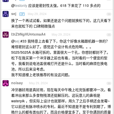
@
testonly
应该是密封性太强，618 下来花了 110 多点的
sej
May 29, 2024
OP
34
换了一个再试试看，如果还是这个问题就换松下的，这几天看下
来也就松下的 口碑稍微强点
I3tZ9NgHU44xmaA4
May 29, 2024
35
@
sej
#33 我特意上去看了下，你这个好像水箱跟机器一体的？
难怪密封这么好了。感觉这个设计有点危险啊。。。
5025/5025A 水箱可拆的，里面很大一个孔，你想封都封不了。
松下在我买第一个冲牙器之前也有看，当时看的一个便宜的型
号，我看到说电池盖很难打开还是什么，当时看的麻烦在换电
池，所以后来没考虑。
我不知道楼上老铁推荐的有没这问题。
noisay
May 29, 2024
36
冲牙器好用是真好用，现在每天中午晚上吃完饭都要冲一次。看
着冲出来那么多食物残渣还挺解压的。这玩意儿的鼻祖是
waterpik ，但实际上设计也就那样，用久了之后手柄还会发霉~
它以前还有脉冲喷水的专利，最近不知道是不是专利到期了，博
皓什么的都有类似的了，而且价格便宜多了。至于你遇到的质量