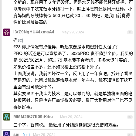
全新的，现在用了 6 年还没坏。但是水牙线不能代替牙线棒，可
以考虑中午吃完饭水牙线打一下，晚上睡觉前还是用牙线棒。小
鹿妈妈的牙线棒貌似 500 只也就 30 、40 块吧，是我目前觉得
性价比最最最高的
I3tZ9NgHU44xmaA4
May 29, 2024
31
@
sej
#28 你那情况有点怪异，听起来像是水箱密封性太强了？
PRO 的话还是可以直接退了，5025PRO 贵不值那个价，我买的
是 5025/5025A ，超过 75 基本我不会考虑，多多大促时买的，
如果价格差不多，还不如换楼上说的松下算了。
上面我没说，我前面坏过一个，反正用了一年多吧，拆开了看里
面是湿的，也所以我说寿命基本就一年左右，我不知道松下拆开
里面有没可能是干的。
其实要里面干我认为技术上是可以做到的，就是单独将里面的电
路板密封，只是也许厂商觉得没必要，反正太耐用对他们也不见
得是好事。
MMM25O7lf09iR4ic
May 29, 2024
32
三个字，智商税。 最近用了牙线感觉倒是很靠谱的方案。
sej
May 29, 2024
OP
33