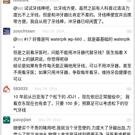
18
@
sej
试试牙线棒吧，比牙线方便，虽然之前有人科普过清洁力
度比不上牙线，但是和冲牙器比肯定不差的。牙线棒便宜并且携
带方便。我自从用了牙线棒，冲牙器已经闲置了。
zouchtssn
May 29, 2024
19
@
sej
#17 好像是叫 waterpik wp-660 ，就是最基础的 waterpik
。
但是之前看牙医时，问能不能用冲牙器代替牙线？医生指着 X
光片上的龋洞说，你觉得呢😅
结论是如果有条件每天能正确地用牙线，可以不用冲牙器，甚至
不用看牙医；如果只用冲牙器，争取每年看牙，维持牙齿健康也
可以
582033
May 29, 2024
20
10 年前从日亚淘了个松下的 JDJ1 ，现在依旧正常服役中； 我
看京东现在也有卖了，只要 100 多；预算足可以考虑松下的空
气牙线
paopjian
May 29, 2024
21
随便买个不贵的瞎用吧,我就当个牙签使的,力度大了牙龈出血,力
度小了就当冲冲水,物理上肯定是牙线刮擦更干净. 牙医看谁都是