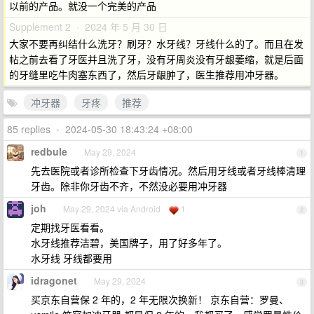
以前的产品。就没一个完美的产品
Supplement 2 · 2024 年 5 月 30 日
大家不要再纠结什么洗牙？刷牙？水牙线？牙线什么的了。而且在发
帖之前去看了牙医并且洗了牙，没有牙周炎没有牙龈萎缩，就是后面
的牙缝里吃牛肉塞东西了，然后牙龈肿了，医生推荐用冲牙器。
冲牙器
牙疼
推荐
85 replies
•
2024-05-30 18:43:24 +08:00
redbule
May 29, 2024
1
先去医院或者诊所检查下牙齿情况。然后用牙线或者牙线棒清理
牙齿。除非你牙齿不齐，不然没必要用冲牙器
joh
May 29, 2024 via Android
1
2
定期找牙医看看。
水牙线推荐洁碧，美国牌子，用了好多年了。
水牙线 牙线都要用
idragonet
May 29, 2024
3
买京东自营保 2 年的，2 年无限次换新！ 京东自营：罗曼、