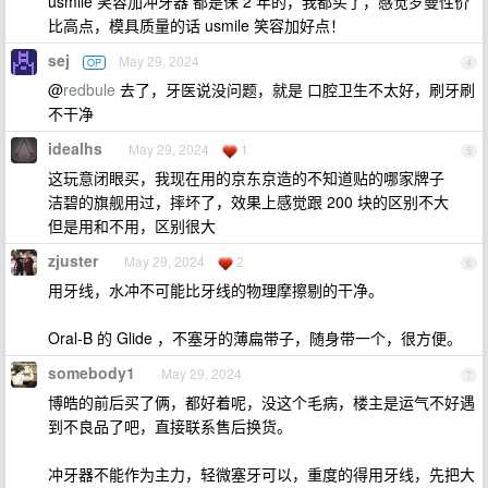
usmile 笑容加冲牙器 都是保 2 年的，我都买了，感觉罗曼性价
比高点，模具质量的话 usmile 笑容加好点！
sej
May 29, 2024
OP
4
@
redbule
去了，牙医说没问题，就是 口腔卫生不太好，刷牙刷
不干净
idealhs
May 29, 2024
1
5
这玩意闭眼买，我现在用的京东京造的不知道贴的哪家牌子
洁碧的旗舰用过，摔坏了，效果上感觉跟 200 块的区别不大
但是用和不用，区别很大
zjuster
May 29, 2024
2
6
用牙线，水冲不可能比牙线的物理摩擦剔的干净。
Oral-B 的 Glide ，不塞牙的薄扁带子，随身带一个，很方便。
somebody1
May 29, 2024
7
博皓的前后买了俩，都好着呢，没这个毛病，楼主是运气不好遇
到不良品了吧，直接联系售后换货。
冲牙器不能作为主力，轻微塞牙可以，重度的得用牙线，先把大