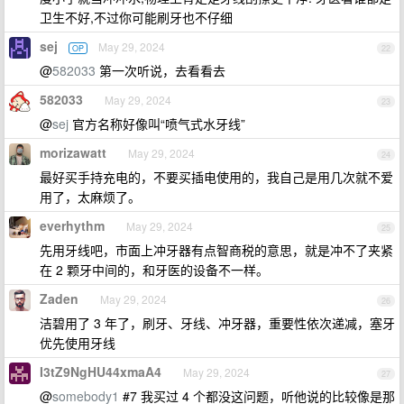
卫生不好,不过你可能刷牙也不仔细
sej
May 29, 2024
OP
22
@
582033
第一次听说，去看看去
582033
May 29, 2024
23
@
sej
官方名称好像叫“喷气式水牙线”
morizawatt
May 29, 2024
24
最好买手持充电的，不要买插电使用的，我自己是用几次就不爱
用了，太麻烦了。
everhythm
May 29, 2024
25
先用牙线吧，市面上冲牙器有点智商税的意思，就是冲不了夹紧
在 2 颗牙中间的，和牙医的设备不一样。
Zaden
May 29, 2024
26
洁碧用了 3 年了，刷牙、牙线、冲牙器，重要性依次递减，塞牙
优先使用牙线
I3tZ9NgHU44xmaA4
May 29, 2024
27
@
somebody1
#7 我买过 4 个都没这问题，听他说的比较像是那