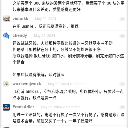
之前买两个 300 来块的没两个月就坏了，后面买了个 30 块的用
起来基本没什么差别，质量感觉还更好
victorkk
May 29, 2024
55
在用 usmile ，反正我挺满意的，推荐。
chendy
May 29, 2024
56
建议试试牙线，肉丝那种塞得比较紧的冲牙器基本冲不动
但是菜叶那种粘在牙上的，牙线又不能处理很干净
所以我选择 饭后牙线+漱口水，刷牙前冲牙器，刷完牙漱口水这
个组合
如果症状没有缓解，及时就医
wuxkwnjjwoxk
May 29, 2024 via iPhone
57
飞利浦 airfloss ，空气和水混合喷的，所以体积小，只要装一点
点水就行。缺点是贵一点
FrankAdler
May 29, 2024 via Android
58
用过一个洁碧的，电池不行换了一次又不行扔了，感觉这东西没
啥技术含量，随便又买了一个，一年了还没坏