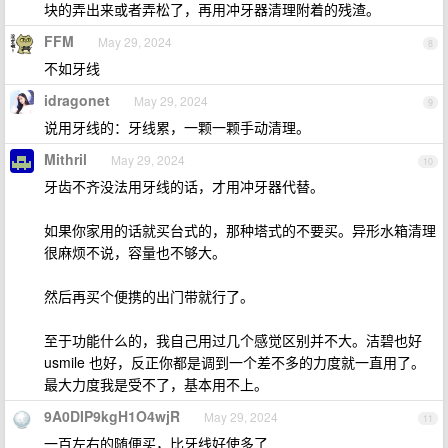
块的弄出来或者弄松了，再用冲牙器清理附着的残渣。
FFM
May 29, 2024
8
不如牙线
idragonet
May 29, 2024
9
说用牙线的：牙线累，一颗一颗手动清理。
Mithril
May 29, 2024
10
牙齿不齐没法用牙线的话，才用冲牙器代替。
如果你家用的话就买台式的，那种塔式的不要买。异形水箱清理
很麻烦不说，容量也不够大。
然后再买个便携的出门带就行了。
至于功能什么的，我自己用过几个感觉区别并不大。洁碧也好
usmile 也好，反正你都是调到一个差不多的力度就一直用了。
最大力度我是受不了，基本用不上。
9A0DIP9kgH1O4wjR
May 29, 2024
11
一百左右的随便买，比牙线好使多了