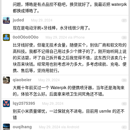
问题，博皓是有点品控不稳吧，换货就好了。我最近把 waterpik
都换成博皓了。
juded
May 29, 2024
37
现在是电动牙刷+牙线棒，水牙线很少用了。
0o0O0o0O0o
May 29, 2024 via iPhone
38
比牙线好使，但毫无技术含量，随便买个，别信厂商和软文吹的
高科技。我都不记得自己用过多少个牌子的了，刚开始听网上说
的买洁碧，坏了自己拆开看之后我觉得不值，这东西只该卖几十
块百来块钱。经常用也别考虑冲力多大，多考虑续航、充电、便
携、售后等，坚持用就行。
qiaobeier
May 29, 2024
39
大概十年前买过一个 Waterpik 的便携喷牙器，当年还是海淘来
的，体验不怎么好。后面拿来喷卫生间死角还不错。
lqy2575395
May 29, 2024
40
别买小米质量堪忧，一过保就充不进电，目前用 usmlie 的还不
错
ouqihang
May 29, 2024 via Android
41