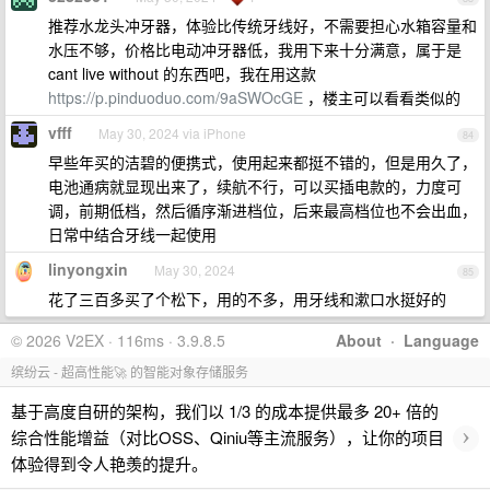
推荐水龙头冲牙器，体验比传统牙线好，不需要担心水箱容量和
水压不够，价格比电动冲牙器低，我用下来十分满意，属于是
cant live without 的东西吧，我在用这款
https://p.pinduoduo.com/9aSWOcGE
，楼主可以看看类似的
vfff
May 30, 2024 via iPhone
84
早些年买的洁碧的便携式，使用起来都挺不错的，但是用久了，
电池通病就显现出来了，续航不行，可以买插电款的，力度可
调，前期低档，然后循序渐进档位，后来最高档位也不会出血，
日常中结合牙线一起使用
linyongxin
May 30, 2024
85
花了三百多买了个松下，用的不多，用牙线和漱口水挺好的
© 2026 V2EX · 116ms · 3.9.8.5
About
·
Language
缤纷云 - 超高性能🚀 的智能对象存储服务
基于高度自研的架构，我们以 1/3 的成本提供最多 20+ 倍的
›
综合性能增益（对比OSS、Qiniu等主流服务），让你的项目
体验得到令人艳羡的提升。