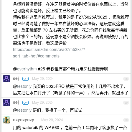
条塑料管没桥好，在冲牙器横着冲的时候位置在水面以上，当然
也可能确实是坏，反正楼主已经退了。
博皓我在这里有推荐过，我用的是 F27/5025A/5025 ，但我推荐
时已经说清楚了做好一年左右就坏的心理准备，这玩意就这质
量，反正我都是 70 左右买的无所谓，花总价同样钱我每年换新
也比拿个旧的好，这玩意不是空调换会麻烦。再说即使好几百的
碧洁也不见得好，看这里评论
https://post.smzdm.com/p/a07m53kz/?
sort_tab=hot/#comments
@
everhythm
#25 老铁谁有那个精力用牙线慢慢弄啊
sej
May 29, 2024
OP
28
@
testonly
我买的 5025PRO 就是正常使用的十几秒不出水了，
后来把注水口打开了（听见了砰的一声），然后再开，就出水了
sej
May 29, 2024
OP
29
@
testonly
哥们，我换了一个，再试试
nzynzynzy
May 29, 2024
30
用的 waterpik 的 WP-660 ，之前一台 1 年内坏了客服换了一台