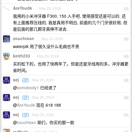
AreYou0k
May 29, 2024
12
我用的小米冲牙器 F300, 150 入手吧, 使用感受还是可以的. 还
有上面推荐压线的, 我是真用不明白, 前面的几个门牙很好用, 但
是后面的那几颗牙真伸不进去.
zouchtssn
May 29, 2024
13
waterpik 用了很久没什么毛病也不贵
keith233
May 29, 2024
14
买的松下的，也用了快两年了。但是还是牙线用的多，冲牙器更
省时间。
sej
May 29, 2024
OP
15
@
somebody1
已经退了
sej
May 29, 2024
OP
16
@
AreYou0k
现在 618 188
sej
May 29, 2024
OP
17
@
zouchtssn
哥们，你买的那一款
redbule
May 29, 2024