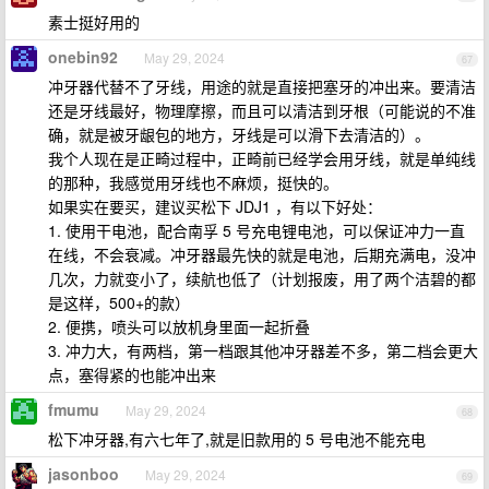
素士挺好用的
onebin92
May 29, 2024
67
冲牙器代替不了牙线，用途的就是直接把塞牙的冲出来。要清洁
还是牙线最好，物理摩擦，而且可以清洁到牙根（可能说的不准
确，就是被牙龈包的地方，牙线是可以滑下去清洁的）。
我个人现在是正畸过程中，正畸前已经学会用牙线，就是单纯线
的那种，我感觉用牙线也不麻烦，挺快的。
如果实在要买，建议买松下 JDJ1 ，有以下好处：
1. 使用干电池，配合南孚 5 号充电锂电池，可以保证冲力一直
在线，不会衰减。冲牙器最先快的就是电池，后期充满电，没冲
几次，力就变小了，续航也低了（计划报废，用了两个洁碧的都
是这样，500+的款）
2. 便携，喷头可以放机身里面一起折叠
3. 冲力大，有两档，第一档跟其他冲牙器差不多，第二档会更大
点，塞得紧的也能冲出来
fmumu
May 29, 2024
68
松下冲牙器,有六七年了,就是旧款用的 5 号电池不能充电
jasonboo
May 29, 2024
69