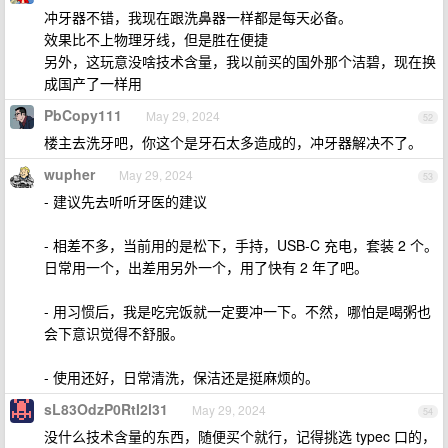
冲牙器不错，我现在跟洗鼻器一样都是每天必备。
效果比不上物理牙线，但是胜在便捷
另外，这玩意没啥技术含量，我以前买的国外那个洁碧，现在换
成国产了一样用
PbCopy111
May 29, 2024
52
楼主去洗牙吧，你这个是牙石太多造成的，冲牙器解决不了。
wupher
May 29, 2024
53
- 建议先去听听牙医的建议
- 相差不多，当前用的是松下，手持，USB-C 充电，套装 2 个。
日常用一个，出差用另外一个，用了快有 2 年了吧。
- 用习惯后，我是吃完饭就一定要冲一下。不然，哪怕是喝粥也
会下意识觉得不舒服。
- 使用还好，日常清洗，保洁还是挺麻烦的。
sL83OdzP0RtI2l31
May 29, 2024
54
没什么技术含量的东西，随便买个就行，记得挑选 typec 口的，