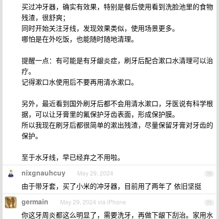
买过冲牙器，确实有效果，特别是餐后使用看到洗脸池里的食物
残渣，很舒爽；
同时开始关注牙线，发现效果类似，使用场景更多。
哪怕是在外吃饭，也能随时随地清理。
提醒一点：有可能是有牙龈炎症，刷牙后配合漱口水清理可以治
疗。
记得漱口水使用后不要再用清水漱口。
另外，最近看到国外刷牙后都不会用清水漱口，牙医说有科学根
据，可以让牙膏里的氟保护牙齿表面，形成保护膜。
所以我现在刷牙后都很简单的漱出残渣，尽量保留牙膏对牙齿的
保护。
至于水牙线，早已经弃之不用啦。
nixgnauhcuy
May 29, 2024
70
由于带牙套，买了小米的冲牙器，目前用了两年了 依旧坚挺
germain
May 29, 2024 via iPhone
71
你这牙周炎都这么明显了，需要洗牙，再做下龈下刮治。家用水