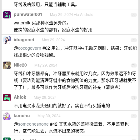
牙线没啥卵用，只能当辅助工具。
purewater001
May 29, 2024 via Android
72
waterpik 买那种水壶另外的。
便携的家庭水壶的都有，家庭水壶的好用
idragonet
May 29, 2024
73
@
cocogovern
#62 用过，冲牙器冲+电动牙刷刷，结果：牙线能
找出很少的食物残留。
Nile20
May 29, 2024
74
牙线和冲牙器都有，冲牙器买来就用过几次，因为效果远不如牙
线（要达到能清理牙缝中的食物残渣的力度，那水压牙龈就受不
了了），最多可以作为牙线后冲洗牙缝的补充（清爽点）
Ahiok
May 29, 2024
75
不用电买水龙头通用的就好了，实在不行买插电的
konchu
May 30, 2024
76
@
someonesnone
#42 其实水箱的盖稍微盖着，不用盖紧也
行，空气能进去，水流不出来的状态。