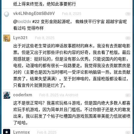
纸上得来终觉浅，绝知此事要躬行
vk4LNh8gE08SBd9V
Feb 8, 2025
79
@
tool2dx
#22 变形金刚起源呢， 蜘蛛侠平行宇宙 超越宇宙呢
看过吗 觉得咋样
Lyn321
Feb 8, 2025
80
出于对这些老生常谈的神话故事题材的麻木，我没有去贡献电影
票。但是又出于对那些评价和内容的好奇，我去看了枪版。最后
观感就是：挺好玩的，但是没有那么优秀。只能说国内的电影，
电视，动漫啥的都有很长一段路要走。我觉得我没去贡献票房是
对的（主要也是因为当时哪吒一受评论影响脑袋一热，就去贡献
票房了，结果失望满满）。至于封神啥的，直接枪版都没看过，
只看宣传片就猜到是烂片了。
coderlxm
Feb 8, 2025 via Android
81
这不是很正常吗？我喜欢玩格斗游戏，但是国内绝大多数人都喜
欢玩手机游戏，因为简单并且门槛低。不过你胆子还是大的敢发
出来，我以前发了个帖子吐槽国内游戏氛围差审美能力低就被喷
了哈哈。
Lynntox
Feb 8, 2025
82