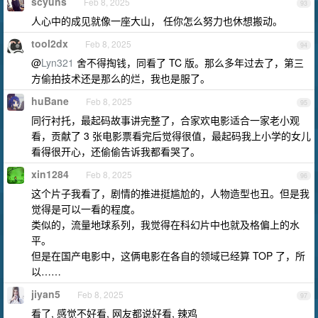
scyuns
Feb 8, 2025
93
人心中的成见就像一座大山， 任你怎么努力也休想搬动。
tool2dx
Feb 8, 2025
94
@
Lyn321
舍不得掏钱，同看了 TC 版。那么多年过去了，第三
方偷拍技术还是那么的烂，我也是服了。
huBane
Feb 8, 2025
95
同行衬托，最起码故事讲完整了，合家欢电影适合一家老小观
看，贡献了 3 张电影票看完后觉得很值，最起码我上小学的女儿
看得很开心，还偷偷告诉我都看哭了。
xin1284
Feb 8, 2025
96
这个片子我看了，剧情的推进挺尴尬的，人物造型也丑。但是我
觉得是可以一看的程度。
类似的，流量地球系列，我觉得在科幻片中也就及格偏上的水
平。
但是在国产电影中，这俩电影在各自的领域已经算 TOP 了，所
以……
jiyan5
Feb 8, 2025
97
看了, 感觉不好看, 网友都说好看, 辣鸡