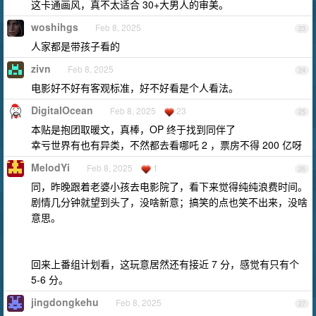
这卡通画风，真不太适合 30+大男人的审美。
woshihgs
Feb 8, 2025
23
人家都是带孩子看的
zivn
Feb 8, 2025
24
电影好不好有客观标准，好不好看是个人看法。
DigitaIOcean
Feb 8, 2025
23
25
本贴是抱团取暖文，真棒，OP 终于找到同伴了
幸亏世界有也有异类，不然都去看哪吒 2 ，票房不得 200 亿呀
MelodYi
Feb 8, 2025
1
26
同，昨晚跟着老婆小孩去电影院了，看下来觉得纯纯浪费时间。
剧情几分钟就望到头了，没啥新意；搞笑的点也笑不出来，没啥
意思。
回来上番组计划看，这玩意居然还有接近 7 分，感觉有只有个
5-6 分。
jingdongkehu
Feb 8, 2025
27