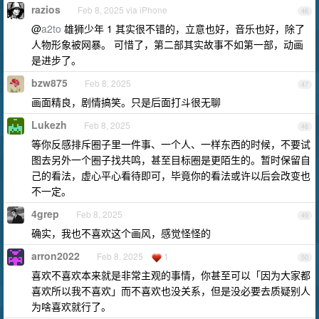
razios
Feb 8, 2025 via iPhone
46
@
a2to
雄狮少年 1 其实很不错的，立意也好，音乐也好，除了
人物形象被网暴。 可惜了，第二部其实故事不如第一部，动画
是进步了。
bzw875
Feb 8, 2025
47
画面精良，剧情搞笑。只是后面打斗很无聊
Lukezh
Feb 8, 2025
48
等你反感排斥圈子里一件事、一个人、一样东西的时候，不要试
图去另外一个圈子找共鸣，甚至目标圈是更陌生的。暂时保留自
己的看法，虚心平心看待即可，毕竟你的看法或许以后会改变也
不一定。
4grep
Feb 8, 2025
49
确实，我也不喜欢这个画风，感觉怪怪的
arron2022
Feb 8, 2025
1
50
喜欢不喜欢本来就是非常主观的事情，你甚至可以「因为大家都
喜欢所以我不喜欢」而不喜欢也没关系，但是没必要去质疑别人
为啥喜欢就行了。