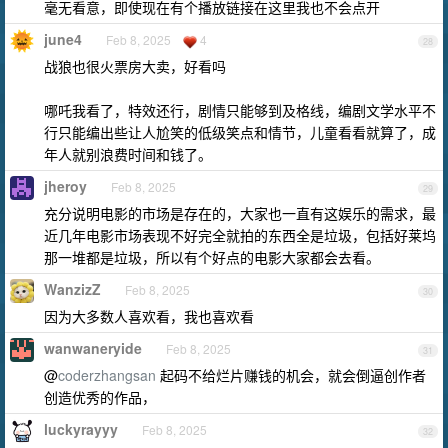
毫无看意，即使现在有个播放链接在这里我也不会点开
june4
Feb 8, 2025
4
28
战狼也很火票房大卖，好看吗
哪吒我看了，特效还行，剧情只能够到及格线，编剧文学水平不
行只能编出些让人尬笑的低级笑点和情节，儿童看看就算了，成
年人就别浪费时间和钱了。
jheroy
Feb 8, 2025
29
充分说明电影的市场是存在的，大家也一直有这娱乐的需求，最
近几年电影市场表现不好完全就拍的东西全是垃圾，包括好莱坞
那一堆都是垃圾，所以有个好点的电影大家都会去看。
WanzizZ
Feb 8, 2025
30
因为大多数人喜欢看，我也喜欢看
wanwaneryide
Feb 8, 2025
31
@
coderzhangsan
起码不给烂片赚钱的机会，就会倒逼创作者
创造优秀的作品，
luckyrayyy
Feb 8, 2025
32