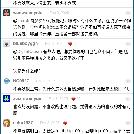
不喜欢就大声说出来，我也不喜欢
wanwaneryide
Feb 8, 2025
38
@
zhlxsh
挺多算空间技能吧，跟时空有什么关系，在说了一个神
话体系，会空间技能怎么不合逻辑？你还不如直接说人死了哪来
的灵魂、哪里的元神，直接第一部就该完结的。
blueboyggh
Feb 8, 2025
12
39
@
DigitaIOcean
有些人吧，总要体现的自己与众不同，但是呢，
遇到苹果特斯拉之类的，就又不这样了
这是为什么呢？
NO9527
Feb 8, 2025
40
不喜欢很正常，为什么这么火当然是和同行对比起来太能打了呗
zuixinwenyue
Feb 8, 2025
60
41
喜欢的没问题，不喜欢的也没问题。觉得别人为啥喜欢的才有问
题
echo1937
Feb 8, 2025
1
42
不需要搞明白，即便是 imdb top100 ，豆瓣 top100 ，看不下去