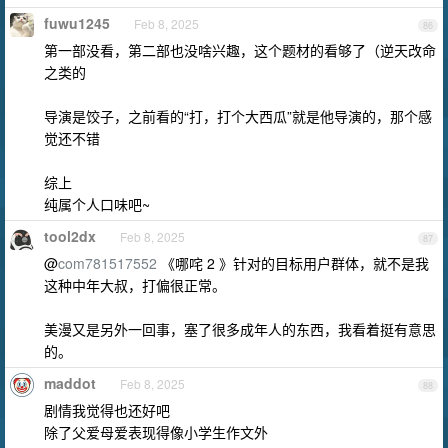
fuwu1245
Feb 8, 2025
86
第一部没看，第二部也没啥兴趣，这个题材的看够了（逆天改命
之类的
导演是饺子，之前看的“打，打个大西瓜”就是他导演的，那个感
觉还不错
综上
纯属个人口味吧~
tool2dx
Feb 8, 2025
87
@
com781517552
《哪咤 2 》针对的目标用户群体，就不是我
这种中年大叔，打偏很正常。
美漫又是另外一回事，塞了很多成年人的东西，我看着挺有意思
的。
maddot
Feb 8, 2025
88
剧情我觉得也还好吧
除了父爱母爱表现得像小学生作文外