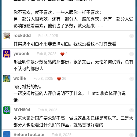
你不喜欢，就不喜欢，一些人跟你一样不喜欢；
另一部分人很喜欢，还有一部分人一般般喜欢，还有一部分人受
影响跟随着喜欢，他们占了多数，就火起来……
rockddd
Feb 8, 2025
2
其实搞不明白不用非要搞明白。我也没看也不打算去看
yiroonli
Feb 8, 2025
2
3
那证明你是少数反感的那部份，很多东西，无论如何优秀，总有
不认可的部份人
wolfie
Feb 8, 2025
26
4
同行衬托的好。
一帮没阅片量的人评价说明不了什么，上 mtc 拿媒体评价说
话。
MYH894
Feb 8, 2025
5
本来大家对国产要求就不高，做成这品质已经是可以了。二是大
部分人也没看过什么好的作品，就感觉挺好看的
BeforeTooLate
Feb 8, 2025
6