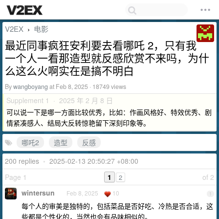
V2EX
电影
›
最近同事疯狂安利要去看哪吒 2，只有我
一个人一看那造型就反感欣赏不来吗，为什
么这么火啊实在是搞不明白
By
wangboyang
at Feb 8, 2025 · 18749 views
Supplement 1 · 2025 年 2 月 8 日
可以说一下是哪一方面比较优秀，比如：作画风格好、特效优秀、剧
情紧凑感人、结局大反转惊艳留下深刻印象等。
哪吒2
造型
反感
200 replies
•
2025-02-13 20:50:27 +08:00
Page 1
1
of 2
2
wintersun
Feb 8, 2025
10
1
每个人的审美是独特的，包括菜品是否好吃、冷热是否合适，这
些都是个性化的，当然也会有品味相似的。