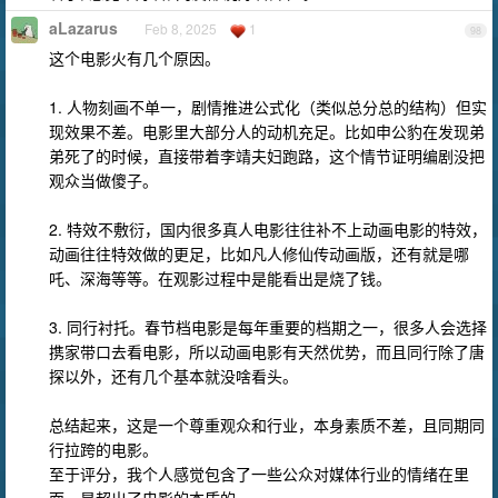
aLazarus
Feb 8, 2025
1
98
这个电影火有几个原因。
1. 人物刻画不单一，剧情推进公式化（类似总分总的结构）但实
现效果不差。电影里大部分人的动机充足。比如申公豹在发现弟
弟死了的时候，直接带着李靖夫妇跑路，这个情节证明编剧没把
观众当做傻子。
2. 特效不敷衍，国内很多真人电影往往补不上动画电影的特效，
动画往往特效做的更足，比如凡人修仙传动画版，还有就是哪
吒、深海等等。在观影过程中是能看出是烧了钱。
3. 同行衬托。春节档电影是每年重要的档期之一，很多人会选择
携家带口去看电影，所以动画电影有天然优势，而且同行除了唐
探以外，还有几个基本就没啥看头。
总结起来，这是一个尊重观众和行业，本身素质不差，且同期同
行拉跨的电影。
至于评分，我个人感觉包含了一些公众对媒体行业的情绪在里