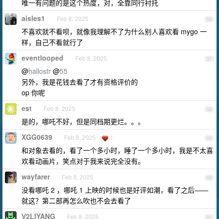
唯一有问题的是这个热度，对，全靠同行衬托
aisles1
Feb 8, 2025
56
不喜欢就不看呗，就像我理解不了为什么别人喜欢看 mygo 一
样，自己不看就行了
eventlooped
Feb 8, 2025
57
@
hallostr
@
55
另外，我是花钱去看了才有资格评价的
op 你呢
est
Feb 8, 2025
58
是的，哪吒不好，但是同档期更烂。。。
XGG0639
Feb 8, 2025
1
59
和对象去看的，看了一个多小时，睡了一个多小时，我是不太喜
欢看动画片，笑点对于我来说完全没有。
wayfarer
Feb 8, 2025
60
没看哪吒 2 ，哪吒 1 上映的时候也是好评如潮，看了之后——
就这？第二部再怎么吹也不会去看了
V2LIYANG
Feb 8, 2025
61