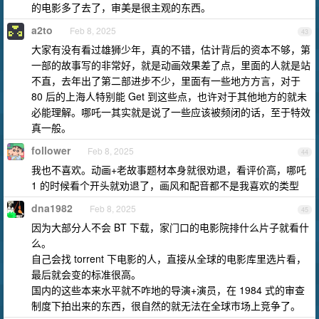
的电影多了去了，审美是很主观的东西。
a2to
Feb 8, 2025
43
大家有没有看过雄狮少年，真的不错，估计背后的资本不够，第
一部的故事写的非常好，就是动画效果差了点，里面的人就是站
不直，去年出了第二部进步不少，里面有一些地方方言，对于
80 后的上海人特别能 Get 到这些点，也许对于其他地方的就未
必能理解。哪吒一其实就是说了一些应该被频闭的话，至于特效
真一般。
follower
Feb 8, 2025
44
我也不喜欢。动画+老故事题材本身就很劝退，看评价高，哪吒
1 的时候看个开头就劝退了，画风和配音都不是我喜欢的类型
dna1982
Feb 8, 2025
45
因为大部分人不会 BT 下载，家门口的电影院排什么片子就看什
么。
自己会找 torrent 下电影的人，直接从全球的电影库里选片看，
最后就会变的标准很高。
国内的这些本来水平就不咋地的导演+演员，在 1984 式的审查
制度下拍出来的东西，很自然的就无法在全球市场上竞争了。