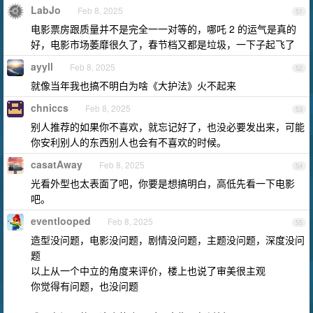
LabJo
Feb 8, 2025
51
电影票房跟质量并不是完全一一对等的，哪吒 2 的运气是真的
好，电影市场萎靡很久了，春节档又都是垃圾，一下子起飞了
ayyll
Feb 8, 2025
52
就像当年我也搞不明白为啥《大护法》火不起来
chniccs
Feb 8, 2025
53
别人推荐的如果你不喜欢，就忘记好了，也没必要发出来，可能
你安利别人的东西别人也会有不喜欢的时候。
casatAway
Feb 8, 2025
54
光看外型也太表面了吧，你要是想搞明白，高低先看一下电影
吧。
eventlooped
Feb 8, 2025
55
造型没问题，电影没问题，剧情没问题，主题没问题，深度没问
题
以上从一个中立的角度来评价，楼上也说了审美很主观
你觉得有问题，也没问题