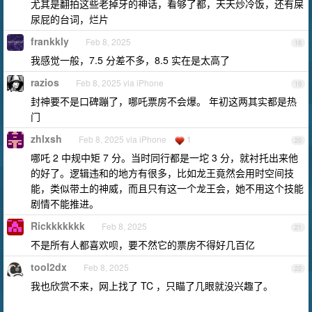
尤其是翻拍这些老掉牙的神话，看够了都，天天炒冷饭，还有屎
尿屁的台词，烂片
frankkly
Feb 8, 2025
18
我感觉一般，7.5 分差不多，8.5 实在是太高了
razios
Feb 8, 2025 via iPhone
19
封神要不是口碑蹦了，哪吒票房不会爆。 年初这两其实都是热
门
zhlxsh
Feb 8, 2025 via iPhone
1
20
哪吒 2 中规中矩 7 分。当时同行都是一坨 3 分，就衬托出来他
的好了。逻辑违和的地方有很多，比如龙王竟然会用时空间技
能，类似带土的神威，而且只有这一个龙王会，她不用这个技能
剧情不能推进。
Rickkkkkkk
Feb 8, 2025
21
不是所有人都喜欢呗，要不然它的票房不得好几百亿
tool2dx
Feb 8, 2025
22
我也欣赏不来，网上找了 TC ，只瞄了几眼就没兴趣了。