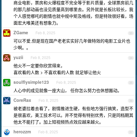
商业电影，票房和火爆程度不完全等于影片质量，全球票房前几
的那几部动画也没见质量高到哪里去。另外就是长板比较长，我
个人感觉哪吒的剧情也就中规中矩及格线，但是特效很好看，场
面宏大唯美还有想象力。
ZGame
Feb 8, 2025
33
可以不爱,但是现在国产老老实实好几年做特效的电影工业片也
少啊。。
yuzii
Feb 8, 2025
34
他火不一定要你欣赏得来，
喜欢看的人数 > 不喜欢看的人数 就足够让他火
soulflysimple123
Feb 8, 2025
35
人心中的成见就像一座大山， 任你怎么努力也休想搬动。
CoreRax
Feb 8, 2025
36
被老婆拉着去看了，剧情推进生硬，有些地方强行搞笑，造型不
是很喜欢，美工技术可以。并不觉得有特别优秀，只是同档期其
他太不能打了。加上短视频热点效应越来越火。
herozzm
Feb 8, 2025
37