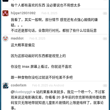
每个人都有喜欢的东西 没必要说也不用想太多
hijqw12931092
Feb 8, 2025
83
我看了，其实一般啊，部分情节 感觉还有点强心煽情的嫌
疑。。。
不过还是那句话，全靠同行衬托。都拍了些什么垃圾玩意
maddot
Feb 8, 2025
84
这大概率是偏见
因为这部动画好的东西都是视觉上的
你没在 imax 屏幕上看过，你就说不喜欢
跟一种食物你没吃过就说不好吃差不多吧
coderlxm
Feb 8, 2025 via Android
85
@
blueboyggh
v 站的果畜本来就多，我见一个喷一个。不过客
观来说这电影确实差，你看看 20 多年前的奈克斯特奥特曼和数
码宝贝无限地带就知道儿童影片剧情的上限是啥样了，就事论
事。