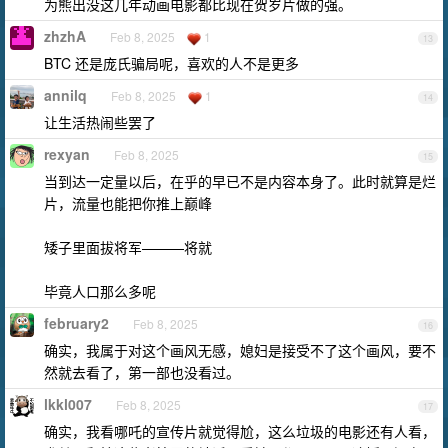
为熊出没这几年动画电影都比现在贺岁片做的强。
zhzhA
Feb 8, 2025
1
13
BTC 还是庞氏骗局呢，喜欢的人不是更多
annilq
Feb 8, 2025
1
14
让生活热闹些罢了
rexyan
Feb 8, 2025
15
当到达一定量以后，在乎的早已不是内容本身了。此时就算是烂
片，流量也能把你推上巅峰
矮子里面拔将军———将就
毕竟人口那么多呢
february2
Feb 8, 2025
16
确实，我属于对这个画风无感，媳妇是接受不了这个画风，要不
然就去看了，第一部也没看过。
lkkl007
Feb 8, 2025
17
确实，我看哪吒的宣传片就觉得尬，这么垃圾的电影还有人看，