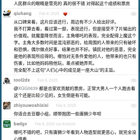
人民群众的眼睛是雪亮的 真的很不错 对得起这个成绩和票房
qiuhang
Feb 8, 2025
1
69
从口碑来看，这片应该还行，周边有不少人给出好评。
我不打算去看，看过第一部，表现还行，但是接受不了片输出的
价值观。就魔童降世而言，主角哪吒的表现，完全配得上魔这个
字。主角大多数时间是混沌邪恶的，给周围的人带来的只有破坏
和恐惧，偶尔做点好事，结果也并不好。镇民对他的恶意，完全
是他的表现所应得的。哪怕对无条件爱他的人，他带来的也只有
伤害，比如他妈妈陪他玩，差点被她弄死。
完全配不上这句"人们心中的成见是一座大山"的主旨。
tool2dx
Feb 8, 2025
70
@
XGG0639
都是合家欢贡献的票房，正常大男人一个人跑去看
这个还是比较少见的，女生倒是有可能。
zhiyouwoshixixi
Feb 8, 2025
71
你适合去豆瓣小组，顺带抱团一些唐狮少年呗
badgv
Feb 8, 2025 via Android
72
哪吒不错的吧，只有唐狮少年看到人物造型就更恶心，就完全没
心情看