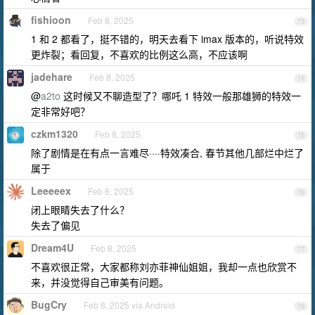
fishioon
Feb 8, 2025
73
1 和 2 都看了，挺不错的，明天去看下 imax 版本的，听说特效
更炸裂；看回复，不喜欢的比例这么高，不应该啊
jadehare
Feb 8, 2025
74
@
a2to
这时候又不聊造型了？哪吒 1 特效一般那雄狮的特效一
定非常好吧？
czkm1320
Feb 8, 2025
75
除了剧情是在有点一言难尽····特效凑合, 春节其他几部烂中烂了
属于
Leeeeex
Feb 8, 2025
76
闭上眼睛失去了什么？
失去了偏见
Dream4U
Feb 8, 2025
77
不喜欢很正常，大家都称刘亦菲神仙姐姐，我却一点也欣赏不
来，并没觉得自己审美有问题。
BugCry
Feb 8, 2025 via Android
78