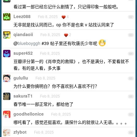
看过第一部已经忘记什么剧情了，只记得印象一般般吧。
Leez088
Feb 8, 2025
4
62
无非就是找认同而已，op 你不是也来 v 站找认同来了
qiandaoii
Feb 8, 2025
2
63
@
blueboyggh
#39 帖子里还有吹唐氏少年呢
super452
Feb 8, 2025
64
豆瓣评分第一的《肖申克的救赎》，也不是满分，不爱看就不
看，有的是人看，多大事
gulullu
Feb 8, 2025
65
为什么要你搞明白？你不喜欢别人喜欢不行？
sakuraT1
Feb 8, 2025
66
春节唯一一部正常片，都给他了
goodhellonice
Feb 8, 2025
67
哪吒看了，感觉还挺喜欢。唐探什么的就很让人无语。。。。
zfybot
Feb 8, 2025
68