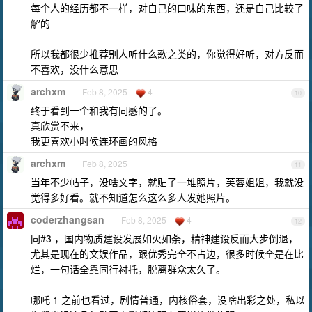
每个人的经历都不一样，对自己的口味的东西，还是自己比较了
解的
所以我都很少推荐别人听什么歌之类的，你觉得好听，对方反而
不喜欢，没什么意思
archxm
Feb 8, 2025
4
10
终于看到一个和我有同感的了。
真欣赏不来，
我更喜欢小时候连环画的风格
archxm
Feb 8, 2025
11
当年不少帖子，没啥文字，就贴了一堆照片，芙蓉姐姐，我就没
觉得多好看。就不知道怎么这么多人发她照片。
coderzhangsan
Feb 8, 2025
4
12
同#3 ，国内物质建设发展如火如荼，精神建设反而大步倒退，
尤其是现在的文娱作品，跟优秀完全不占边，很多时候全是在比
烂，一句话全靠同行衬托，脱离群众太久了。
哪吒 1 之前也看过，剧情普通，内核俗套，没啥出彩之处，私以