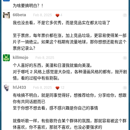
为啥要搞明白？！
66beta
Feb 8, 2025
4
7
我也没去看，不是它多优秀，而是竞品实在都太垃圾了
至于票房，每年票价都在涨，加上竞品垃圾，更容易使得某一部
片子一骑绝尘。如果这个档期有流量地球，那你想想还能有这个
票房记录么？
killmojo
Feb 8, 2025
8
个人喜好的东西，美漫和日漫我就偏向美漫。
对于哪吒 2 风格上感觉是大杂烩，各种漫画风格的都有，抛开剧
情，看的过程中有些割裂。
hfJ433
Feb 8, 2025
12
9
有啥搞不明白，就是同事觉得好，想推荐给你，分享给你，想跟
你有共同话题而已
至于你想不想去看，感不感兴趣是你自己的事情
就像听歌一样，有些歌符合某个群体的氛围，那就容易被这个群
体喜欢，你不喜欢，那就不喜欢，也没必要强求的