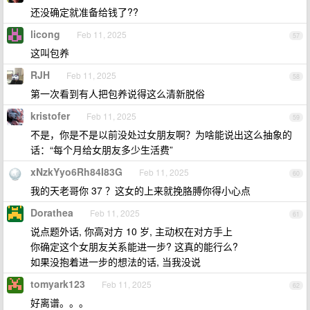
还没确定就准备给钱了??
licong
Feb 11, 2025
57
这叫包养
RJH
Feb 11, 2025
58
第一次看到有人把包养说得这么清新脱俗
kristofer
Feb 11, 2025
59
不是，你是不是以前没处过女朋友啊？为啥能说出这么抽象的
话：“每个月给女朋友多少生活费”
xNzkYyo6Rh84I83G
Feb 11, 2025
60
我的天老哥你 37 ？这女的上来就挽胳膊你得小心点
Dorathea
Feb 11, 2025
61
说点题外话, 你高对方 10 岁, 主动权在对方手上
你确定这个女朋友关系能进一步? 这真的能行么?
如果没抱着进一步的想法的话, 当我没说
tomyark123
Feb 11, 2025
62
好离谱。。。