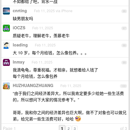
不如都给了吧，背水一战
cnrting
Feb 11, 2025 via iPhone
96
缺男朋友吗
iOCZS
Feb 11, 2025
97
质疑老牛，理解老牛，羡慕老牛
loading
Feb 11, 2025
98
大 10 岁，每个月给钱，怎么像包养。。。
lnmxy
Feb 11, 2025
99
我滴龟龟，尊重祝福。才相亲，就想着给人钱了
每个月给钱，怎么像包养
HUZHUANGZHUANG
Feb 11, 2025
100
“由于我们之间经济差异大，所以我肯定要多少给她一些生活费
的，所以想问下大家的情况参考下。”
哥哥，我和你之间的经济差异也巨大啊，做不了对象也可以做兄
弟，给兄弟一些生活费可好，哈哈
Page 1
1
of 3
2
3