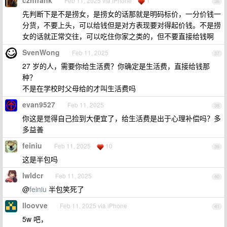
czhfrank
Feb 11, 2025 via iPhone
1
36
先判断下是不是捞女，是捞女的话那就是明码标价，一分价钱一
分货，不要上头，可以给钱但是对方表现要对得起价钱。不是捞
女的话就正常交往，可以吃住你家之类的，但不要直接给钱啊
SvenWong
Feb 11, 2025
37
27 岁的人，需要你给生活费？你确定是生活费，直接给钱那
种？
不是在学校时父母给的才叫生活费吗
evan9527
Feb 11, 2025
38
你这是觉得自己捡到大便宜了，给生活费是出于心理补偿吗？多
多益善
feiniu
Feb 11, 2025
10
39
这是半包吗
lwldcr
Feb 11, 2025
40
@
feiniu
半包笑死了
lloovve
Feb 11, 2025 via iPhone
41
5w 吧，