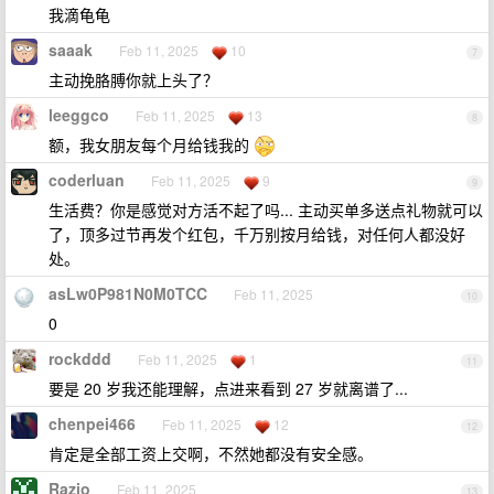
我滴龟龟
saaak
Feb 11, 2025
10
7
主动挽胳膊你就上头了？
leeggco
Feb 11, 2025
13
8
额，我女朋友每个月给钱我的
coderluan
Feb 11, 2025
9
9
生活费？你是感觉对方活不起了吗... 主动买单多送点礼物就可以
了，顶多过节再发个红包，千万别按月给钱，对任何人都没好
处。
asLw0P981N0M0TCC
Feb 11, 2025
10
0
rockddd
Feb 11, 2025
1
11
要是 20 岁我还能理解，点进来看到 27 岁就离谱了...
chenpei466
Feb 11, 2025
12
12
肯定是全部工资上交啊，不然她都没有安全感。
Razio
Feb 11, 2025
13