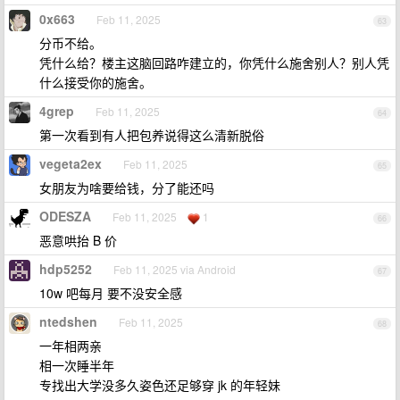
0x663
Feb 11, 2025
63
分币不给。
凭什么给？楼主这脑回路咋建立的，你凭什么施舍别人？别人凭
什么接受你的施舍。
4grep
Feb 11, 2025
64
第一次看到有人把包养说得这么清新脱俗
vegeta2ex
Feb 11, 2025
65
女朋友为啥要给钱，分了能还吗
ODESZA
Feb 11, 2025
1
66
恶意哄抬 B 价
hdp5252
Feb 11, 2025 via Android
67
10w 吧每月 要不没安全感
ntedshen
Feb 11, 2025
68
一年相两亲
相一次睡半年
专找出大学没多久姿色还足够穿 jk 的年轻妹