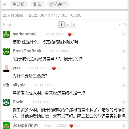
生活费
相亲
经济差异
237 replies
•
2025-06-11 11:54:08 +08:00
Page 1
1
of 3
2
3
markchen88
Feb 11, 2025
1
1
结婚 还是什么，肯定给的越多越好呀
BreakTheBank
Feb 11, 2025
2
"由于我们之间经济差异大"，展开讲讲？
yrzs
Feb 11, 2025
87
3
为什么要给生活费？
silypie
Feb 11, 2025
4
年龄差距也大啊，看来经济差的不是一点
Razio
Feb 11, 2025
5
你工资多少啊，刚开始的就给个房租钱差不多了，吃饭的时候你
花，其他的看她自觉，就可以了吧。隔三差五的你还要买礼物呢
JosephYin01
Feb 11, 2025
157
6