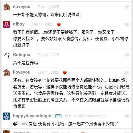
iloveyou
Feb 11, 2025
31
一开始不能太慷慨，斗米仇听说过没
niboy
Feb 11, 2025
1
32
看了作者前情.....你还是不要给钱了，服你了，你又来了
你要么找 XJ ，要么好好跟人谈感情，房租、伙食费、小礼物你
出就好了。
Bologna
Feb 11, 2025
33
真不是包养吗
iloveyou
Feb 11, 2025
6
34
还有，在女孩身上花钱要花那些两个人都能体验的，比如吃饭、
看演出、游玩等，这样不仅能增进感觉还能不亏。切记不用轻易
送贵重包、化妆品等奢侈品，这种只能关系到一定程度才能送，
比如有亲密接触正式确立关系，不然在女孩眼里就是不自信低价
值表现
happydayandnight
Feb 11, 2025 via Android
OP
35
@
niboy
房租 伙食费 小礼物，这一起每个月也得不少钱了