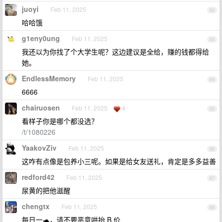
juoyi
Feb 11, 2025
82
哈哈饿
g1eny0ung
Feb 11, 2025
83
我还以为你找了个大学生呢？这边建议是全给，赚的钱都得给
她。
EndlessMemory
Feb 11, 2025
84
6666
chairuosen
Feb 11, 2025
4
85
看样子你是哪个都没选？
/t/1080226
YaakovZiv
Feb 11, 2025
86
这咋有点像是包养小三呢。如果是给女友送礼，肯定是多多益善
redford42
Feb 11, 2025
87
尿黄的把他滋醒
chengtx
Feb 11, 2025
88
每日一🐢，请不要恶意哄抬 B 价