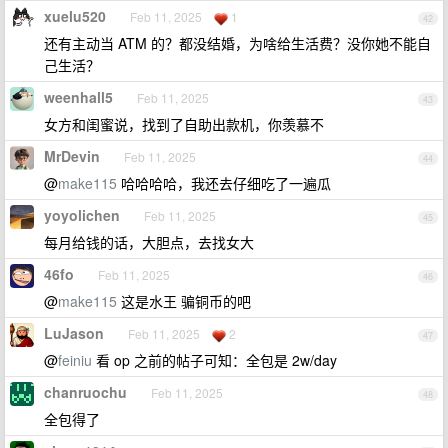
xuelu520
Feb 11, 2025
1
42
还有主动当 ATM 的？都没结婚，为啥给生活费？没你她不能自
己生活？
weenhall5
Feb 11, 2025
43
女方和闺蜜说，找到了自助出款机，你羡慕不
MrDevin
Feb 11, 2025
44
@
make115
哈哈哈哈，我还去仔细吃了一遍瓜
yoyolichen
Feb 11, 2025
45
每月给钱的话，大胆点，去找女大
46fo
Feb 11, 2025
46
@
make115
这是水王 骗铜币的吧
LuJason
Feb 11, 2025
2
47
@
feiniu
看 op 之前的帖子可知：全包是 2w/day
chanruochu
Feb 11, 2025
48
全包得了