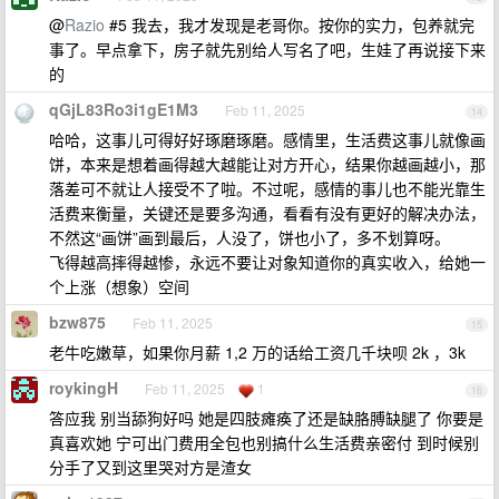
@
Razio
#5 我去，我才发现是老哥你。按你的实力，包养就完
事了。早点拿下，房子就先别给人写名了吧，生娃了再说接下来
的
qGjL83Ro3i1gE1M3
Feb 11, 2025
14
哈哈，这事儿可得好好琢磨琢磨。感情里，生活费这事儿就像画
饼，本来是想着画得越大越能让对方开心，结果你越画越小，那
落差可不就让人接受不了啦。不过呢，感情的事儿也不能光靠生
活费来衡量，关键还是要多沟通，看看有没有更好的解决办法，
不然这“画饼”画到最后，人没了，饼也小了，多不划算呀。
飞得越高摔得越惨，永远不要让对象知道你的真实收入，给她一
个上涨（想象）空间
bzw875
Feb 11, 2025
15
老牛吃嫩草，如果你月薪 1,2 万的话给工资几千块呗 2k ，3k
roykingH
Feb 11, 2025
1
16
答应我 别当舔狗好吗 她是四肢瘫痪了还是缺胳膊缺腿了 你要是
真喜欢她 宁可出门费用全包也别搞什么生活费亲密付 到时候别
分手了又到这里哭对方是渣女