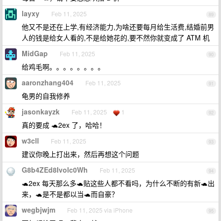
layxy
Feb 11, 2025
89
他又不是还在上学,有经济能力,为啥还要每月给生活费,结婚前男
人的钱是给女人看的,不是给她花的,要不然你就变成了 ATM 机
MidGap
Feb 11, 2025
90
给鸡毛啊。。。。。。。。
aaronzhang404
Feb 11, 2025
91
龟男的自我修养
jasonkayzk
Feb 11, 2025
1
92
真的要成 🐢2ex 了，哈哈！
w3cll
Feb 11, 2025
93
建议你晚上打出来，然后再想这个问题
G8b4ZEd8Ivolc0Wh
Feb 11, 2025
94
🐢2ex 每天那么多🐢贴这些人都不看吗，为什么不断的有新🐢出
来，🐢是不是都以当🐢而自豪？
wegbjwjm
Feb 11, 2025 via iPhone
95