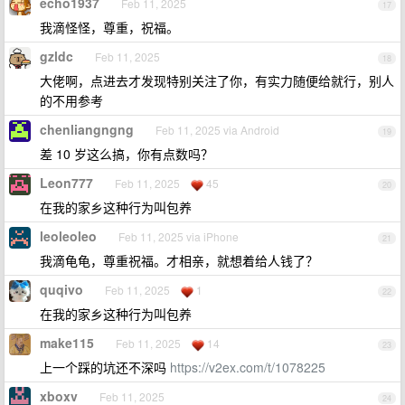
echo1937
Feb 11, 2025
17
我滴怪怪，尊重，祝福。
gzldc
Feb 11, 2025
18
大佬啊，点进去才发现特别关注了你，有实力随便给就行，别人
的不用参考
chenliangngng
Feb 11, 2025 via Android
19
差 10 岁这么搞，你有点数吗？
Leon777
Feb 11, 2025
45
20
在我的家乡这种行为叫包养
leoleoleo
Feb 11, 2025 via iPhone
21
我滴龟龟，尊重祝福。才相亲，就想着给人钱了？
quqivo
Feb 11, 2025
1
22
在我的家乡这种行为叫包养
make115
Feb 11, 2025
14
23
上一个踩的坑还不深吗
https://v2ex.com/t/1078225
xboxv
Feb 11, 2025
24