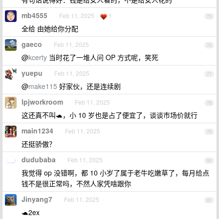
mb4555
Feb 11, 2025
1
75
全给 由她给你分配
gaeco
Feb 11, 2025
76
@
kcerty
当时花了一堆人问 OP 方式呢，笑死
yuepu
Feb 11, 2025
77
@
make115
好家伙，还是连续剧
lpjworkroom
Feb 11, 2025
78
这还真不叫🐢，小 10 岁也是占了便宜了，谈谈市场价就行
main1234
Feb 11, 2025
79
还挺骄傲？
dudubaba
Feb 11, 2025
80
我觉得 op 没错啊，都 10 小岁了属于老牛吃嫩草了，每月给点
钱不是很正常吗，不然人家凭啥跟你
Jinyang7
Feb 11, 2025
81
🐢2ex