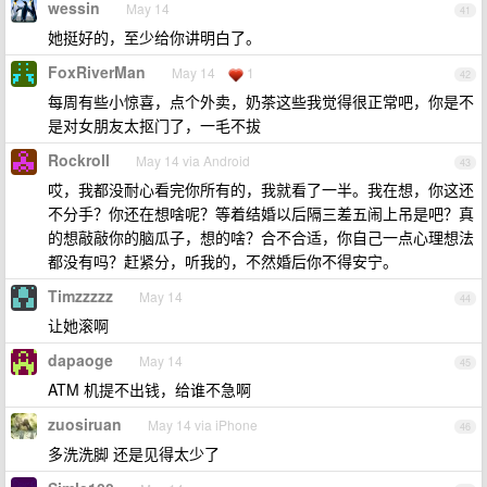
wessin
May 14
41
她挺好的，至少给你讲明白了。
FoxRiverMan
May 14
1
42
每周有些小惊喜，点个外卖，奶茶这些我觉得很正常吧，你是不
是对女朋友太抠门了，一毛不拔
Rockroll
May 14 via Android
43
哎，我都没耐心看完你所有的，我就看了一半。我在想，你这还
不分手？你还在想啥呢？等着结婚以后隔三差五闹上吊是吧？真
的想敲敲你的脑瓜子，想的啥？合不合适，你自己一点心理想法
都没有吗？赶紧分，听我的，不然婚后你不得安宁。
Timzzzzz
May 14
44
让她滚啊
dapaoge
May 14
45
ATM 机提不出钱，给谁不急啊
zuosiruan
May 14 via iPhone
46
多洗洗脚 还是见得太少了