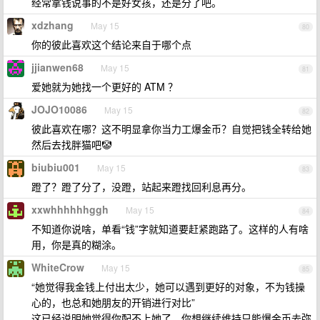
经常拿钱说事的不是好女孩，还是分了吧。
xdzhang
May 15
80
你的彼此喜欢这个结论来自于哪个点
jjianwen68
May 15
81
爱她就为她找一个更好的 ATM ？
JOJO10086
May 15
82
彼此喜欢在哪？这不明显拿你当力工爆金币？自觉把钱全转给她
然后去找胖猫吧🤡
biubiu001
May 15
83
蹬了？蹬了分了，没蹬，站起来蹬找回利息再分。
xxwhhhhhhggh
May 15
84
不知道你说啥，单看“钱”字就知道要赶紧跑路了。这样的人有啥
用，你是真的糊涂。
WhiteCrow
May 15
85
“她觉得我金钱上付出太少，她可以遇到更好的对象，不为钱操
心的，也总和她朋友的开销进行对比”
这已经说明她觉得你配不上她了，你想继续维持只能爆金币去弥