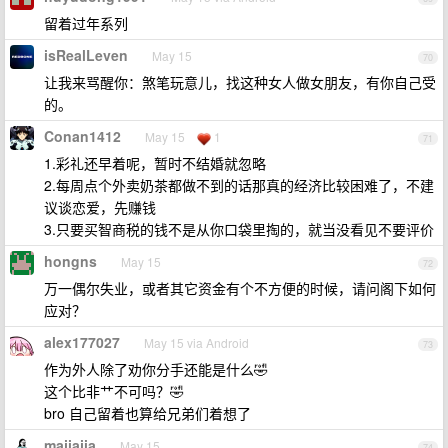
留着过年系列
isRealLeven
May 15
70
让我来骂醒你：煞笔玩意儿，找这种女人做女朋友，有你自己受
的。
Conan1412
May 15
1
71
1.彩礼还早着呢，暂时不结婚就忽略
2.每周点个外卖奶茶都做不到的话那真的经济比较困难了，不建
议谈恋爱，先赚钱
3.只要买智商税的钱不是从你口袋里掏的，就当没看见不要评价
hongns
May 15
72
万一偶尔失业，或者其它资金有个不方便的时候，请问阁下如何
应对？
alex177027
May 15 via Android
73
作为外人除了劝你分手还能是什么🤣
这个比非艹不可吗？🤣
bro 自己留着也算给兄弟们着想了
majiajia
May 15
74