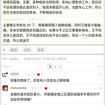
候感到孤独，无聊，各种相亲也特别烦，影响心情影响工作，现在好
不容易遇到彼此喜欢的人，每周末都蛮开心的，也能专心工作，所以
现在也很抗拒回到单身，不断相亲的状态
Supplement 2 · 5 月 15 日
主要楼主年龄也 30 了，眼看着周围人相继结婚，同时又被各方面催
婚，本来也想跟她走到最后的，如果分手之后又要重新相亲，又不知
道多久能找到，又不知道找到的会不会比她好，而且一个人的周末很
空虚，所以很迷茫
金钱
分手
关系
201 replies
•
2026-05-27 15:50:33 +08:00
Page 1
1
of 3
2
3
rrZ2C
May 14
3
1
就看你图啥了，改变别人改变自己都很难
malusama
May 14
8
2
金融性喜欢就赶紧分， 你能确定她之后遇到金融条件更好的不
会给你带绿帽？