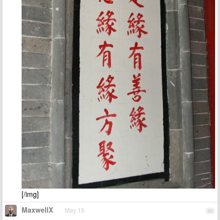
[/img]
MaxwellX
May 15
88