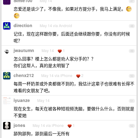
Simle100
May 14
47
恋爱还是谈少了，不像我，如果对方提分手，我马上满足。
direction
May 14 via Android
48
记住，现在这样跟你要，后面还会继续跟你要，你没有的时候
呢？
jwautumn
May 14
1
49
怎么回事？楼上怎么都是劝人家分手的？？
你们这帮人，真的是太明智了
chenx212
May 14 via iPhone
2
50
每周一杯奶茶或外卖都做不到的，我估计这辈子也很难有长得不
难看的女朋友了吧。
iyuanze
May 14
51
现在女生，每天在被各种短视频洗脑，要做什么什么，否则就是
不爱她
jones
May 14 via iPhone
1
52
舔狗舔狗，舔到最后一无所有