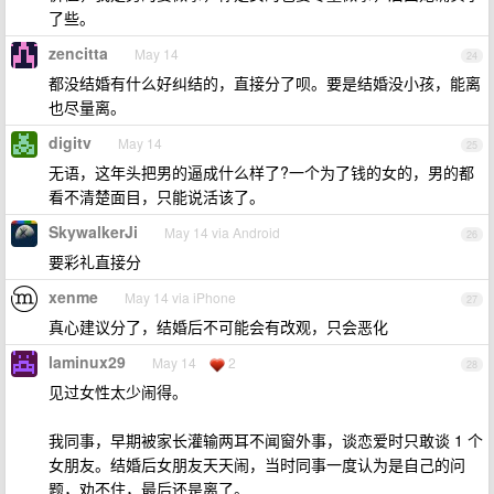
了些。
zencitta
May 14
24
都没结婚有什么好纠结的，直接分了呗。要是结婚没小孩，能离
也尽量离。
digitv
May 14
25
无语，这年头把男的逼成什么样了?一个为了钱的女的，男的都
看不清楚面目，只能说活该了。
SkywalkerJi
May 14 via Android
26
要彩礼直接分
xenme
May 14 via iPhone
27
真心建议分了，结婚后不可能会有改观，只会恶化
laminux29
May 14
2
28
见过女性太少闹得。
我同事，早期被家长灌输两耳不闻窗外事，谈恋爱时只敢谈 1 个
女朋友。结婚后女朋友天天闹，当时同事一度认为是自己的问
题，劝不住，最后还是离了。