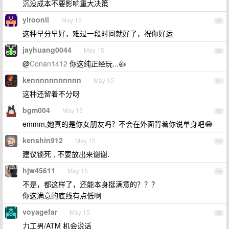
沉没成本不要影响重大决策
yiroonli
May 15
89
这种早分早好，难过一段时间就好了，祝你好运
jayhuang0044
May 15
90
@
Conan1412
你这纯正经玩...👍
kennnnnnnnnnn
May 15
91
这种还留着不分呀
bgm004
May 15
92
emmm,她真的是你女朋友吗？不会在外面背着你说单身吧😂
kenshin912
May 15
93
建议锁死 , 不要放出来谢谢.
hjw45611
May 15
94
不是，都这样了，还能本身挺满意的？？？
你这满意的底线有点低啊
voyagefar
May 15
95
力工男/ATM 机会说话