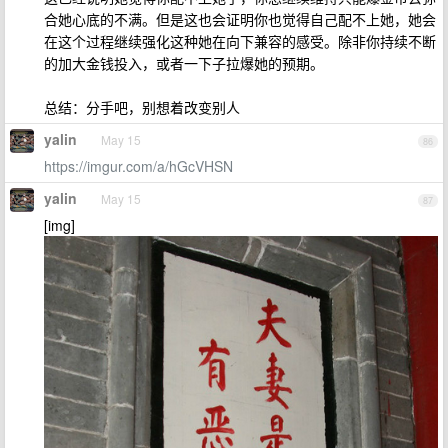
合她心底的不满。但是这也会证明你也觉得自己配不上她，她会
在这个过程继续强化这种她在向下兼容的感受。除非你持续不断
的加大金钱投入，或者一下子拉爆她的预期。
总结：分手吧，别想着改变别人
yalin
May 15
86
https://imgur.com/a/hGcVHSN
yalin
May 15
87
[img]