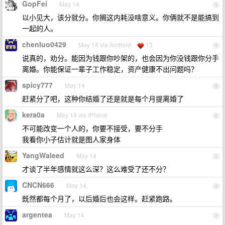
GopFei
May 14
3
以小见大，该分就分。你搁这内耗没啥意义。你俩就不是能搞到
一起的人。
chenluo0429
May 14 via Android
13
4
说真的，劝分。能因为钱跟你吵架的，也会因为你没钱跟你分手
离婚。你能保证一辈子工作稳定，资产健康不出问题吗？
spicy777
May 14
5
赶紧分了吧，这种你结婚了还是就是每个月提离婚了
kera0a
May 14 via iPhone
6
不可能改变一个人的，你要不接受，要不分手
我看你小子估计就是图人家身体
YangWaleed
May 14
7
才谈了半年感情就这么深？这么难受了还不分？
CNCN666
May 14
8
既然都每个月了，以后婚后也会这样。赶紧跑路。
argentea
May 14
9