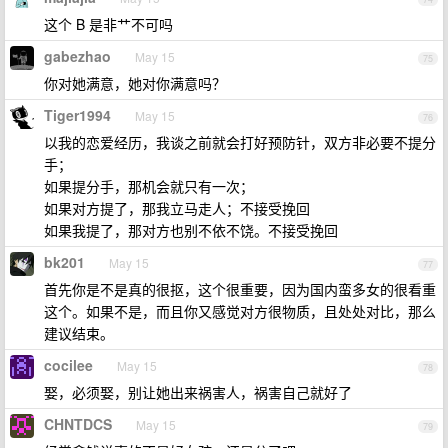
这个 B 是非艹不可吗
gabezhao
May 15
75
你对她满意，她对你满意吗？
Tiger1994
May 15
76
以我的恋爱经历，我谈之前就会打好预防针，双方非必要不提分
手；
如果提分手，那机会就只有一次；
如果对方提了，那我立马走人；不接受挽回
如果我提了，那对方也别不依不饶。不接受挽回
bk201
May 15
77
首先你是不是真的很抠，这个很重要，因为国内蛮多女的很看重
这个。如果不是，而且你又感觉对方很物质，且处处对比，那么
建议结束。
cocilee
May 15
78
娶，必须娶，别让她出来祸害人，祸害自己就好了
CHNTDCS
May 15
79