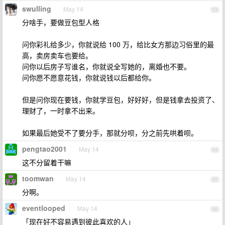
swulling
May 14
53
分啥手，要做豆包型人格
问你彩礼给多少，你就说给 100 万，给比女方那边习俗里的最
高，卖房卖车也要给。
问你以后房子写谁名，你就说全写她的，离婚也不要。
问你愿不愿意花钱，你就说钱以后都给你。
但是问你现在要钱，你就学豆包，好好好，但是钱拿去投资了、
理财了，一时拿不出来。
如果最后她受不了要分手，那就分呗，分之前先哄着呗。
pengtao2001
May 14
54
这不分留着干嘛
toomwan
May 14
55
分啊。
eventlooped
May 14
56
「现在好不容易遇到彼此喜欢的人」