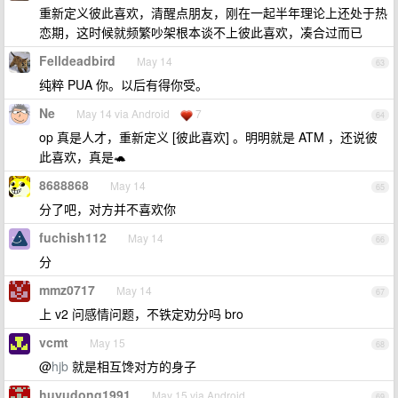
重新定义彼此喜欢，清醒点朋友，刚在一起半年理论上还处于热
恋期，这时候就频繁吵架根本谈不上彼此喜欢，凑合过而已
Felldeadbird
May 14
63
纯粹 PUA 你。以后有得你受。
Ne
May 14 via Android
7
64
op 真是人才，重新定义 [彼此喜欢] 。明明就是 ATM ，还说彼
此喜欢，真是🐢
8688868
May 14
65
分了吧，对方并不喜欢你
fuchish112
May 14
66
分
mmz0717
May 14
67
上 v2 问感情问题，不铁定劝分吗 bro
vcmt
May 15
68
@
hjb
就是相互馋对方的身子
huyudong1991
May 15 via Android
69