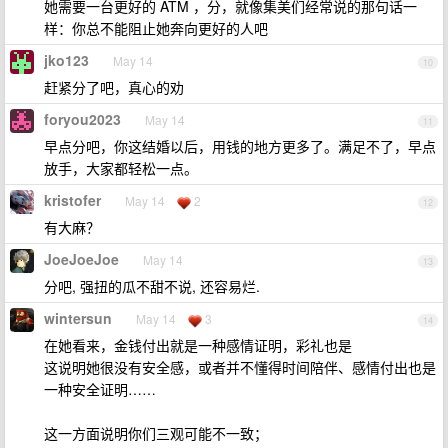
她需要一台更好的 ATM ，分，就像集美们经常说的那句话一
样：你总不能阻止她奔向更好的人吧
jko123
May 14
10
赶紧分了吧，真心的劝
foryou2023
May 14
11
早点分吧，你这结婚以后，用钱的地方更多了。满足不了，早点
放手，大家都轻松一点。
kristofer
May 14
2
12
有大麻？
JoeJoeJoe
May 14
13
分吧, 强扭的瓜不甜不说, 还容易烂.
wintersun
May 14
3
14
在她看来，金钱付出就是一种感情证明，彩礼也是
这说明她很没有安全感，或者并不懂得时间陪伴、感情付出也是
一种安全证明……
这一方面说明你们三观可能不一致；