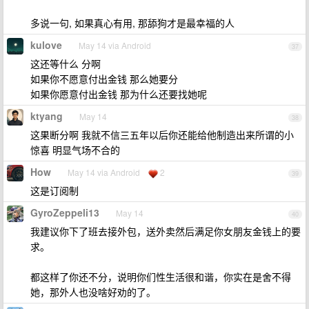
多说一句, 如果真心有用, 那舔狗才是最幸福的人
kulove
May 14 via Android
37
这还等什么 分啊
如果你不愿意付出金钱 那么她要分
如果你愿意付出金钱 那为什么还要找她呢
ktyang
May 14
38
这果断分啊 我就不信三五年以后你还能给他制造出来所谓的小
惊喜 明显气场不合的
How
May 14 via Android
2
39
这是订阅制
GyroZeppeli13
May 14
40
我建议你下了班去接外包，送外卖然后满足你女朋友金钱上的要
求。
都这样了你还不分，说明你们性生活很和谐，你实在是舍不得
她，那外人也没啥好劝的了。