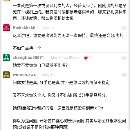
一看就是第一次或没谈几次的人，经验太少了。刚刚谈的都是吊
死在一棵树上的。我恋爱时候都是老婆买单的，哪来彩礼这种东
西，谈钱就滚，那么物质相处太累。
Rickkkkkkk
May 14
34
这么讲吧，你要是出钱能力无法一直保持，最终还是会分/离的
不如早点换一个
zhanghao50671
May 14 via iPhone
2
35
她爱不爱你你自己感觉不到吗？
winnerczwx
May 14
36
问你要钱是真, 分手也是真 并不是你以为的情绪不稳定
又不喜欢你这个人, 你又吐不出钱 所以分手是真想分.
她还继续跟你和好的唯一原因就是还没拿到新 offer
你以为是问题, 开始苦口婆心的去诉衷肠 其实从始至终根本没问
题(或者说不是你想的那种问题)