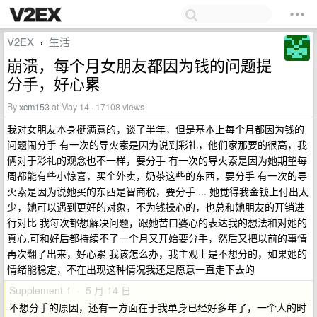
V2EX
生活
›
崩溃，每个月女朋友都因为钱的问题提
分手，好心累
By
xcm153
at May 14 · 17108 views
我对女朋友本身挺满意的，谈了半年，但是基本上每个月都因为钱的
问题闹分手 有一次的导火索是因为说到彩礼，他们家那要的很高，我
俩对于彩礼的观念也不一样，要分手 有一次的导火索是因为她期望每
周都能有些小惊喜，买个外卖，奶茶这些的东西，要分手 有一次的导
火索是因为说她买的东西是智商税，要分手 ... 她觉得我金钱上付出太
少，她可以遇到更好的对象，不为钱操心的，也总和她朋友的开销进
行对比 我每次都想解决问题，跟她苦口婆心的表达我的想法和对她的
真心,可和好后都持续不了一个月又开始要分手，然后又把以前的事情
再次翻了出来，好心累 我该怎么办，我主观上是不想分的，如果她的
情绪能稳定，不在出现这种情况我还是愿意一直走下去的
Supplement 1 · 5 月 14 日
不想分手的原因，还有一方面在于我单身已经好多年了，一个人的时