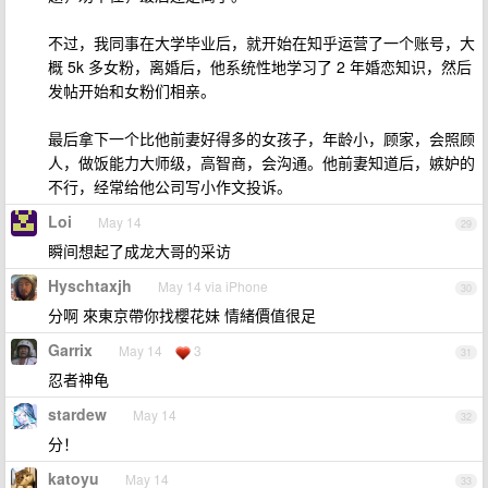
不过，我同事在大学毕业后，就开始在知乎运营了一个账号，大
概 5k 多女粉，离婚后，他系统性地学习了 2 年婚恋知识，然后
发帖开始和女粉们相亲。
最后拿下一个比他前妻好得多的女孩子，年龄小，顾家，会照顾
人，做饭能力大师级，高智商，会沟通。他前妻知道后，嫉妒的
不行，经常给他公司写小作文投诉。
Loi
May 14
29
瞬间想起了成龙大哥的采访
Hyschtaxjh
May 14 via iPhone
30
分啊 來東京帶你找櫻花妹 情緒價值很足
Garrix
May 14
3
31
忍者神龟
stardew
May 14
32
分！
katoyu
May 14
33