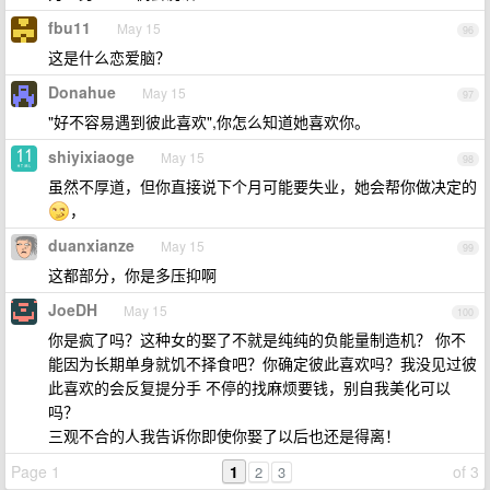
fbu11
May 15
96
这是什么恋爱脑？
Donahue
May 15
97
"好不容易遇到彼此喜欢",你怎么知道她喜欢你。
shiyixiaoge
May 15
98
虽然不厚道，但你直接说下个月可能要失业，她会帮你做决定的
，
duanxianze
May 15
99
这都部分，你是多压抑啊
JoeDH
May 15
100
你是疯了吗？这种女的娶了不就是纯纯的负能量制造机？ 你不
能因为长期单身就饥不择食吧？你确定彼此喜欢吗？我没见过彼
此喜欢的会反复提分手 不停的找麻烦要钱，别自我美化可以
吗？
三观不合的人我告诉你即使你娶了以后也还是得离！
Page 1
1
of 3
2
3