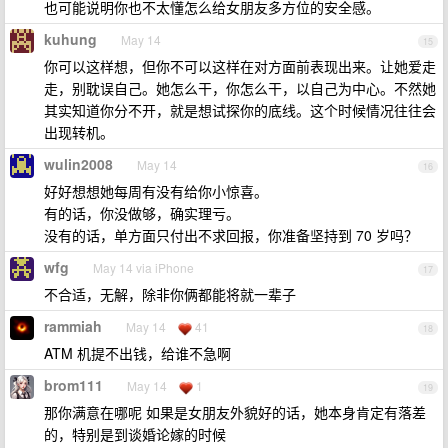
也可能说明你也不太懂怎么给女朋友多方位的安全感。
kuhung
May 14
15
你可以这样想，但你不可以这样在对方面前表现出来。让她爱走
走，别耽误自己。她怎么干，你怎么干，以自己为中心。不然她
其实知道你分不开，就是想试探你的底线。这个时候情况往往会
出现转机。
wulin2008
May 14
16
好好想想她每周有没有给你小惊喜。
有的话，你没做够，确实理亏。
没有的话，单方面只付出不求回报，你准备坚持到 70 岁吗？
wfg
May 14 via iPhone
17
不合适，无解，除非你俩都能将就一辈子
rammiah
May 14
41
18
ATM 机提不出钱，给谁不急啊
brom111
May 14
1
19
那你满意在哪呢 如果是女朋友外貌好的话，她本身肯定有落差
的，特别是到谈婚论嫁的时候