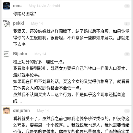
mns
May 14 via Android
20
你踏马图啥？
pekki
May 14
21
我滴天，还没结婚就这样闹腾了，结了婚以后不麻烦，如果你觉
得你的人生很顺利，很舒坦，不介意多一些麻烦来解决，那就走
下去咯
Bijiabo
May 14
22
楼上劝分的好多...理性一点。
我看楼主提到彩礼，既然女方要把自己当牲口一样做人口买卖，
最好就事论事。
如果现在日租不划算的话，买这个女的又觉得价格高了，就看看
其他卖女人的家庭价格会不会低一点。
虽然我不认同买卖人口这个行为，但是似乎这个现象还挺普遍
的....
dinjufen
May 14
23
看着就受不了，虽然我之前也跟我老婆争吵过类似的，但没你这
么夸张，要每周一个小惊喜。。我就说我也是人，我也需要情绪
价值，我是男的要做事，你是女的也要尽量做事，后面她确实学