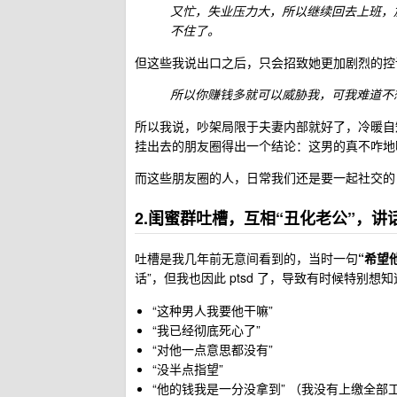
又忙，失业压力大，所以继续回去上班，
不住了。
但这些我说出口之后，只会招致她更加剧烈的控
所以你赚钱多就可以威胁我，可我难道不
所以我说，吵架局限于夫妻内部就好了，冷暖自
挂出去的朋友圈得出一个结论：这男的真不咋地
而这些朋友圈的人，日常我们还是要一起社交的
2.闺蜜群吐槽，互相“丑化老公”，讲
吐槽是我几年前无意间看到的，当时一句
“希望
话”，但我也因此 ptsd 了，导致有时候特别
“这种男人我要他干嘛”
“我已经彻底死心了”
“对他一点意思都没有”
“没半点指望”
“他的钱我是一分没拿到” （我没有上缴全部