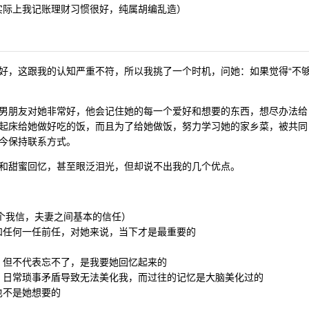
（实际上我记账理财习惯很好，纯属胡编乱造）
好，这跟我的认知严重不符，所以我挑了一个时机，问她：如果觉得“不
男朋友对她非常好，他会记住她的每一个爱好和想要的东西，想尽办法给
起床给她做好吃的饭，而且为了给她做饭，努力学习她的家乡菜，被共同
今保持联系方式。
和甜蜜回忆，甚至眼泛泪光，但却说不出我的几个优点。
个我信，夫妻之间基本的信任）
和任何一任前任，对她来说，当下才是最重要的
，但不代表忘不了，是我要她回忆起来的
，日常琐事矛盾导致无法美化我，而过往的记忆是大脑美化过的
也不是她想要的