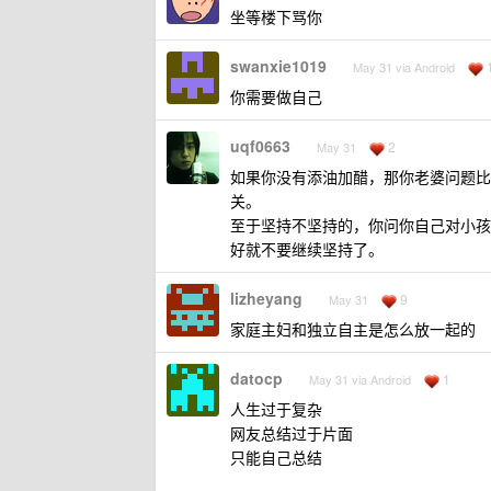
坐等楼下骂你
swanxie1019
May 31 via Android
你需要做自己
uqf0663
2
May 31
如果你没有添油加醋，那你老婆问题比
关。
至于坚持不坚持的，你问你自己对小孩
好就不要继续坚持了。
lizheyang
9
May 31
家庭主妇和独立自主是怎么放一起的
datocp
1
May 31 via Android
人生过于复杂
网友总结过于片面
只能自己总结