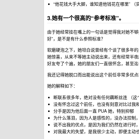
“他花钱大手大脚，谁知道他钱花在哪里” 
3.她有一个很高的“参考标准”。
由于她经常挂在嘴上的一句话是觉得我对她不够
好”，是不是有什么参照标准？
软磨硬泡之下，她坦白说曾经有个谈了很多年的
她惊喜，从来不等她主动说出来，还有经常半夜
好友夸了个遍，她的朋友们一直很怀念，甚至迄
我还记得她脱口而出能说出这个前任非常多优点
她的解释如下：
断联系很多年，绝对没有任何藕断丝连 （这
没有怀念过这个前任，也没有刻意对比过我
分手是因为他后面一直 PUA 她，特别抑郁
为什么落泪，因为人是感性的，没办法控制
说不出我的优点，是因为我们仍然在进行时
对我最大的失望，是我很少主动，即便主动