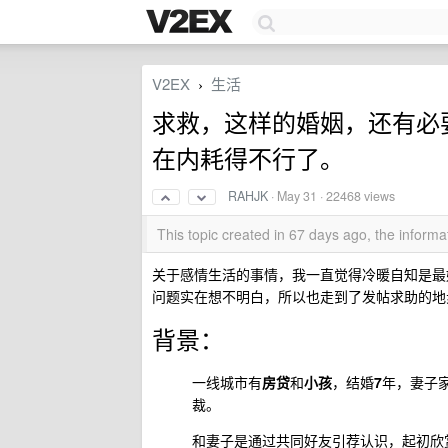
V2EX
生活
›
求救，这样的婚姻，还有必
在内耗得不行了。
RAHJK
·
May 31
· 22468 views
This topic created in 67 days ago, the infor
关于感情生活的事情，我一直觉得冷暖自知是最
问题实在想不明白，所以也走到了发帖求助的地
背景：
一线城市有
房贷
和
小孩
，结婚
7
年，妻子
裁。
和妻子是通过共同好友引荐认识，起初欣