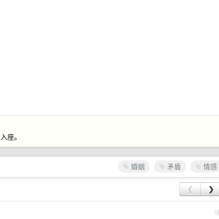
号入座。
婚姻
矛盾
情感
❮
❯