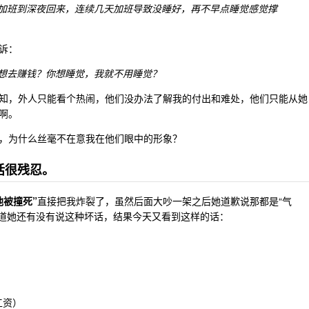
加班到深夜回来，连续几天加班导致没睡好，再不早点睡觉感觉撑
诉：
想去赚钱？你想睡觉，我就不用睡觉？
知，外人只能看个热闹，他们没办法了解我的付出和难处，他们只能从她
啊。
，为什么丝毫不在意我在他们眼中的形象？
话很残忍。
他被撞死”
直接把我炸裂了，虽然后面大吵一架之后她道歉说那都是“气
想知道她还有没有说这种坏话，结果今天又看到这样的话：
工资）