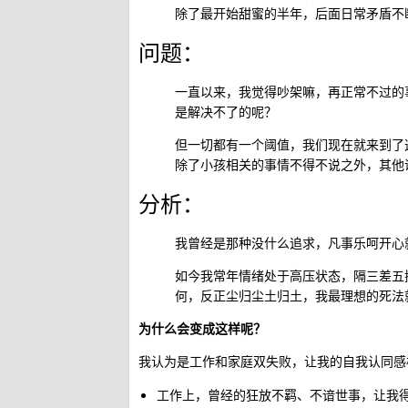
除了最开始甜蜜的半年，后面日常矛盾不
问题：
一直以来，我觉得吵架嘛，再正常不过的
是解决不了的呢？
但一切都有一个阈值，我们现在就来到了
除了小孩相关的事情不得不说之外，其他
分析：
我曾经是那种没什么追求，凡事乐呵开心
如今我常年情绪处于高压状态，隔三差五
何，反正尘归尘土归土，我最理想的死法
为什么会变成这样呢？
我认为是工作和家庭双失败，让我的自我认同感
工作上，曾经的狂放不羁、不谙世事，让我得