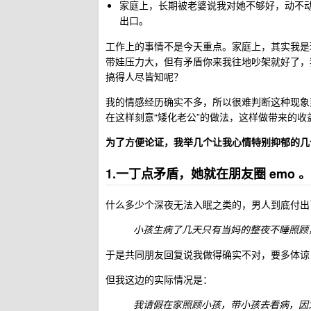
家庭上，长期被老婆说我对她不够好，动不
出口。
工作上的事情不是今天重点。家庭上，其实我是
带娃压力大，但有矛盾你来我往地吵架就好了，
搞得人尽皆知呢？
我的情感经历确实不多，所以很难判断这种现象
在这样刻意“矮化老公”的做法，这样做带来的
为了方便论证，我举几个让我心情特别抑郁的几
1.一丁点矛盾，她就在朋友圈 emo 。
什么多少个深夜无法入眠之类的，男人到底付出
小孩生病了几天只有当妈的整夜不睡照顾
于是共同朋友回复说我做得确实不对，要多体谅
但我这边的实际情况是：
我请假在家照顾小孩，带小孩去看病，因