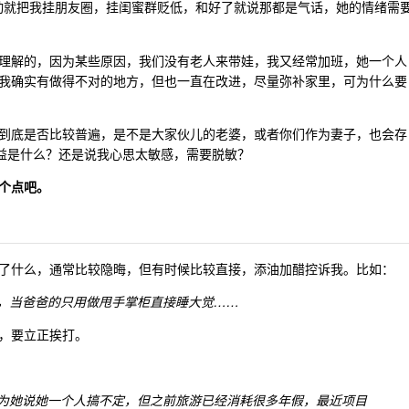
动就把我挂朋友圈，挂闺蜜群贬低，和好了就说那都是气话，她的情绪需
理解的，因为某些原因，我们没有老人来带娃，我又经常加班，她一个人
我确实有做得不对的地方，但也一直在改进，尽量弥补家里，可为什么要
到底是否比较普遍，是不是大家伙儿的老婆，或者你们作为妻子，也会存
收益是什么？还是说我心思太敏感，需要脱敏？
个点吧。
了什么，通常比较隐晦，但有时候比较直接，添油加醋控诉我。比如：
，当爸爸的只用做甩手掌柜直接睡大觉……
，要立正挨打。
为她说她一个人搞不定，但之前旅游已经消耗很多年假，最近项目