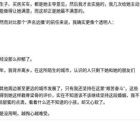
生子、买房买车，都是她主导意见，然后我才去实施的，我几次给她主动
能做得让她满意，而这却正是她最不满意的。
然而对比那个“声名远播”的前任来说，我确实更像个透明人：
经没那么抑郁了。
年，我背井离乡，在这所陌生的城市，认识的人只剩下她和她的朋友们
其他周边甚至更远的城市发展了，只有我还坚持在这里“艰苦奋斗”，这些
得到她这样戳脊梁骨的评价，实在不知道该不该继续坚持这段婚姻，我不
们曾经甜蜜的点滴，看着什么还不知道的小孩，却又心软了。
是没用啊，越掏心越难受。