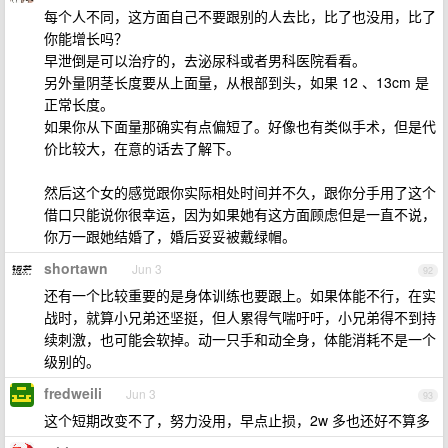
每个人不同，这方面自己不要跟别的人去比，比了也没用，比了
你能增长吗？
早泄倒是可以治疗的，去泌尿科或者男科医院看看。
另外量阴茎长度要从上面量，从根部到头，如果 12 、13cm 是
正常长度。
如果你从下面量那确实有点偏短了。好像也有类似手术，但是代
价比较大，在意的话去了解下。
然后这个女的感觉跟你实际相处时间并不久，跟你分手用了这个
借口只能说你很幸运，因为如果她有这方面顾虑但是一直不说，
你万一跟她结婚了，婚后妥妥被戴绿帽。
shortawn
Jun 3
92
还有一个比较重要的是身体训练也要跟上。如果体能不行，在实
战时，就算小兄弟还坚挺，但人累得气喘吁吁，小兄弟得不到持
续刺激，也可能会软掉。动一只手和动全身，体能消耗不是一个
级别的。
fredweili
Jun 3
93
这个短期改变不了，努力没用，早点止损，2w 多也还好不算多