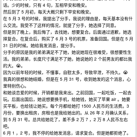
话。少的时候，只有 4 句，互相早安和晚安。
然后到了 5 月初，每天大概只剩下早安和晚安。
在 5 月 3 号的时候，我提出了分手，我说的理由是，每天基本没有什
么交流。我受不了这样的情况，就提了分手，她选择了同意。
但是到了晚上，我后悔了，去找她，想要复合。后面通过道歉，她选
择复合。在复合后，购买了 6 月 3 号的机票，准备回国。但是在 5 月
31 日的时候。她给我发消息，提分手。
分手的原因是我的弟弟满足不了她，她说她现在很难受，很想要性生
活。我的弟弟，长度尺寸满足不了她，她说她的 2 个前男友的都比我
的大。😭。
因为以前年轻的时候，不懂事，自慰太多，导致早泄，不持久。😭
我真的很想和她结婚，但是在 5 月 31 号，收到她发的这个消息，心
里特别伤心。
和她谈恋爱的时候，开销都是我来出。之前回国，一起吃饭，一起去
玩。后面出国后，她说想要换手机，给她钱，她买了苹果 air 。她要
买平板，也给钱让她买。每个月都给她打 1500 人民币的生活费。3
月份，要换出租房，房租也是我给她出的。从 26 年 2 月确认关系，
到 5 月 31 号。总共给她花了，差不多 2 万 7 ，2 万 8 人民币左右
吧。
6 月 1 ，2 号，我不停的给她发消息，请求复合。但是她都拒绝了。