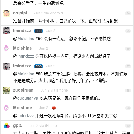
后来分手了，一生的遗憾吧。
chipipi
Jun 2 via Android
54
准备开始前一两个小时，自己解决一下。正戏可以玩到累
Imindzzz
Jun 2
PRO
55
@
Moishine
#50 会有一点点，忽略不记，不影响快感
Moishine
Jun 2
56
@
Imindzzz
你可以挤掉一点药，据说少点剂量就好了
Imindzzz
Jun 2
PRO
57
@
Moishine
#56 我之前用过那种喷雾，会比较麻木，不知道是
不是是成分。杰士邦这个我用了好几年了，不错的。
zuosiruan
Jun 2 via iPhone
58
@
gudutianya
吃点药兄弟。现在副作用很低的。
Moishine
Jun 2
1
59
@
Imindzzz
用过一次杜蕾斯的，感觉小 JJ 凭空消失了😄
gpt5
Jun 2 via iPhone
60
女人可以丰胸，男性也可以注射玻尿酸增粗，这并非猎奇，而是