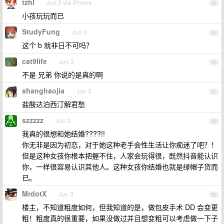
tzhl
Jun 3 via iPhone
94
小孩玩玩而已
StudyFung
Jun 3
95
这个 b 就非日不可吗？
cat9life
Jun 3
96
不是 兄弟 你说的是真的啊
shanghaojia
Jun 3
97
盐酸达泊西汀解君愁
szzzzz
Jun 3
98
我真的很想和她结婚????!!
你无非是因为初恋，对于她这种老手会性生活让你痴迷了吧？！
但是这种女孩你根本把握不住，人家会玩得很，既然抖音能认识
你，一样很容易认识其他人。这种女孩你结婚也就是绿帽子货而
已。
MrdotX
Jun 3
99
楼主，不知道粗度如何，但我知道的是，做包皮手术 DD 会变更
粗！粗度真的很重要，如果没做过并且想变粗可以考虑做一下子