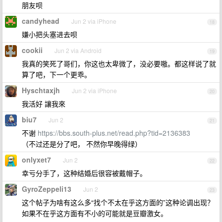
朋友呗
candyhead
Jun 2 via iPhone
18
嫌小把头塞进去呗
cookii
Jun 2 via Android
19
我真的笑死了哥们，你这也太卑微了，没必要嗷。都这样说了就
算了吧，下一个更乖。
Hyschtaxjh
Jun 2 via iPhone
20
我活好 讓我來
biu7
Jun 2
21
不谢
https://bbs.south-plus.net/read.php?tid=2136383
（不过还是分了吧， 不然你早晚得绿）
onlyxet7
Jun 2
22
幸亏分手了，这种结婚后很容被戴帽子。
GyroZeppeli13
Jun 2
23
这个帖子为啥有这么多“找个不太在乎这方面的”这种论调出现？
如果不在乎这方面有不小的可能就是豆瓣激女。