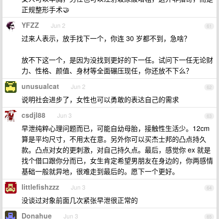
正规整形手术🤝
YFZZ
Jun 2
61
过来人表示，放手找下一个，你连 30 岁都不到，急啥？
放不下这一个，是因为没找到更好的下一任。试问下一任无论财
力、性格、颜值、身材等全面碾压现任，你还放不下么？
unusualcat
Jun 2
62
说明社会进步了，女性也可以勇敢的表达自己的需求
csdjl88
Jun 3
63
早泄纯粹心理问题而已，可能自幼母胎，接触性生活少。12cm
算是平均尺寸，不用太在意。另外你可以买杰士邦的凸点持久
款。凸点对女的更刺激，对自己持久点。最后，感觉你 ex 就是
找个借口跟你分而已，女生肯定希望男朋友在身边的，你两感情
基础一般就异地，很难走到最后的。愿下一个更好。
littlefishzzz
Jun 3
64
没谈过对象前面几次紧张早泄很正常的
Donahue
Jun 3
65