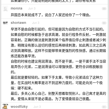
如果嫌你小，只能说明她的被搞的太大了，跟你有啥关系
morota
Jun 3
89
异国恋本来就成不了，说白了人家还给你了一个理由。
shortawn
Jun 3
90
早泄不是由自慰引起的，但可能是因为自慰的方式不当引起的。
如果自慰的时候都急于追求高潮，就会行程条件反射，一刺激就
容易射。正确的做法是刺激到某个临界值后停止刺激或者减少刺
激，稍微没有那么迫切的感觉后再继续刺激，如此两三次之后再
达到高潮释放。这样不仅能够带来更强烈的性快感，通过长期锻
炼还能改善早泄。
自慰的时候也建议用润滑油，而不是干搓，一是干搓手法不当容
易弄伤小兄弟，二是润滑油可以增强快感，更符合训练脱敏目
的。
最后就是要轻轻的。如果下手太重，导致小兄弟适应了这种力
量，在实战时大概率是达不到这种力度的，可能走向另一个极
端：硬不起来。
最后，多关心关心自己，别整天想着取悦别人，自己爽才是真的
爽。爱情从来就不是必需品，为了爱情委屈自己很蠢。
woodfizky
Jun 3
91