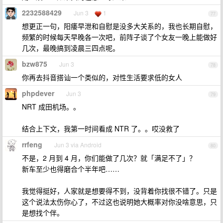
2232588429
Jun 3
1
77
想更正一句，阳痿早泄和自慰是没多大关系的，我也长期自慰，
频繁的时候每天早晚各一次吧，前阵子谈了个女友一晚上能做好
几次，最晚搞到凌晨三四点呢。
bzw875
Jun 3
78
你再去抖音搭讪一个类似的，对性生活要求低的女人
phpdever
Jun 3
79
NRT 成田机场。。
结合上下文，我第一时间看成 NTR 了。。哎没救了
rrfeng
Jun 3 via Android
80
不是，2 月到 4 月，你们能做了几次？就「满足不了」？
新车至少也得磨合个半年吧……
我觉得挺好，人家就是想要得不到，没背着你找很不错了。只是
这个说法太伤你心了，不过这也说明她大概率对你没啥意思，只
是想找个伴。