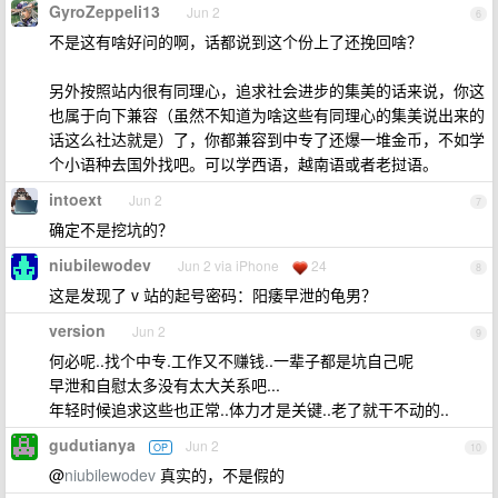
GyroZeppeli13
Jun 2
6
不是这有啥好问的啊，话都说到这个份上了还挽回啥？
另外按照站内很有同理心，追求社会进步的集美的话来说，你这
也属于向下兼容（虽然不知道为啥这些有同理心的集美说出来的
话这么社达就是）了，你都兼容到中专了还爆一堆金币，不如学
个小语种去国外找吧。可以学西语，越南语或者老挝语。
intoext
Jun 2
7
确定不是挖坑的？
niubilewodev
Jun 2 via iPhone
24
8
这是发现了 v 站的起号密码：阳痿早泄的龟男？
version
Jun 2
9
何必呢..找个中专.工作又不赚钱..一辈子都是坑自己呢
早泄和自慰太多没有太大关系吧...
年轻时候追求这些也正常..体力才是关键..老了就干不动的..
gudutianya
Jun 2
OP
10
@
niubilewodev
真实的，不是假的