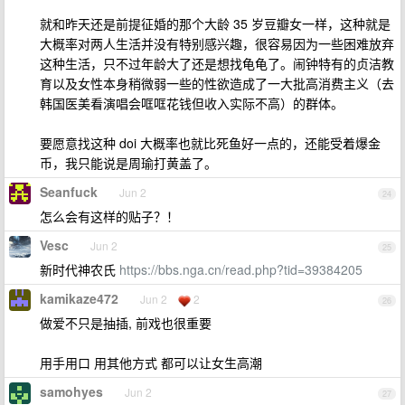
就和昨天还是前提征婚的那个大龄 35 岁豆瓣女一样，这种就是
大概率对两人生活并没有特别感兴趣，很容易因为一些困难放弃
这种生活，只不过年龄大了还是想找龟龟了。闹钟特有的贞洁教
育以及女性本身稍微弱一些的性欲造成了一大批高消费主义（去
韩国医美看演唱会哐哐花钱但收入实际不高）的群体。
要愿意找这种 doi 大概率也就比死鱼好一点的，还能受着爆金
币，我只能说是周瑜打黄盖了。
Seanfuck
Jun 2
24
怎么会有这样的贴子？！
Vesc
Jun 2
25
新时代神农氏
https://bbs.nga.cn/read.php?tid=39384205
kamikaze472
Jun 2
2
26
做爱不只是抽插, 前戏也很重要
用手用口 用其他方式 都可以让女生高潮
samohyes
Jun 2
27