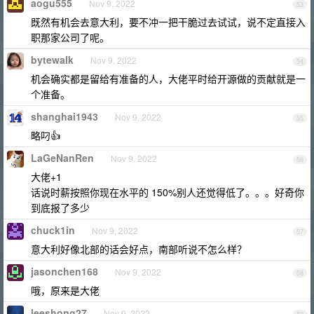
aogu555
Nov 9, 2022
53
既然有机会去意大利，要不冲一把干脆过去试试，说不定直接入
职那家公司了呢。
bytewalk
Nov 9, 2022
54
机会确实都是留给有准备的人，大佬平时给开源做的贡献就是一
个准备。
shanghai1943
Nov 9, 2022
55
略叼👍
LaGeNanRen
Nov 9, 2022
56
大佬+1
话说时薪按照你现在水平的 150%别人还觉得低了。。。好奇你
到底报了多少
chuck1in
Nov 9, 2022
57
意大利好像北部的话会好点，南部听说不怎么样？
jasonchen168
Nov 9, 2022
58
哦，原来是大佬
leeshong27
Nov 9, 2022