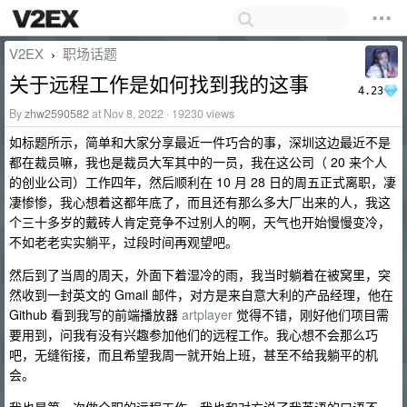
V2EX
职场话题
›
关于远程工作是如何找到我的这事
4.23
By
zhw2590582
at Nov 8, 2022 · 19230 views
如标题所示，简单和大家分享最近一件巧合的事，深圳这边最近不是
都在裁员嘛，我也是裁员大军其中的一员，我在这公司（ 20 来个人
的创业公司）工作四年，然后顺利在 10 月 28 日的周五正式离职，凄
凄惨惨，我心想着这都年底了，而且还有那么多大厂出来的人，我这
个三十多岁的戴砖人肯定竞争不过别人的啊，天气也开始慢慢变冷，
不如老老实实躺平，过段时间再观望吧。
然后到了当周的周天，外面下着湿冷的雨，我当时躺着在被窝里，突
然收到一封英文的 Gmail 邮件，对方是来自意大利的产品经理，他在
Github 看到我写的前端播放器
artplayer
觉得不错，刚好他们项目需
要用到，问我有没有兴趣参加他们的远程工作。我心想不会那么巧
吧，无缝衔接，而且希望我周一就开始上班，甚至不给我躺平的机
会。