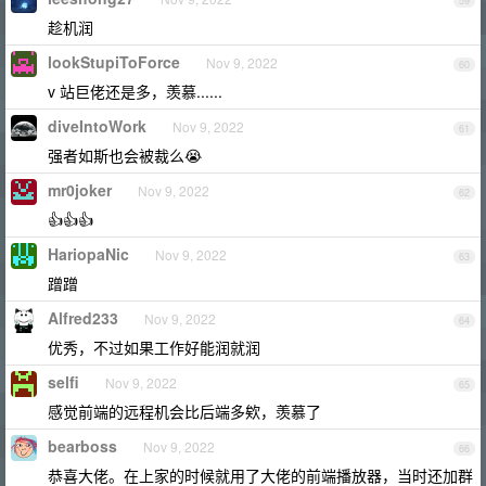
59
趁机润
lookStupiToForce
Nov 9, 2022
60
v 站巨佬还是多，羡慕......
diveIntoWork
Nov 9, 2022
61
强者如斯也会被裁么😭
mr0joker
Nov 9, 2022
62
👍👍👍
HariopaNic
Nov 9, 2022
63
蹭蹭
Alfred233
Nov 9, 2022
64
优秀，不过如果工作好能润就润
selfi
Nov 9, 2022
65
感觉前端的远程机会比后端多欸，羡慕了
bearboss
Nov 9, 2022
66
恭喜大佬。在上家的时候就用了大佬的前端播放器，当时还加群