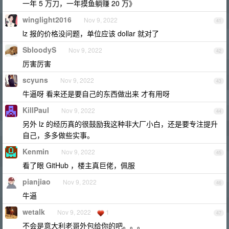
一年 5 万刀，一年摸鱼躺赚 20 万》
winglight2016
Nov 9, 2022
41
lz 报的价格没问题，单位应该 dollar 就对了
SbloodyS
Nov 9, 2022
42
厉害厉害
scyuns
Nov 9, 2022
43
牛逼呀 看来还是要自己的东西做出来 才有用呀
KillPaul
Nov 9, 2022
44
另外 lz 的经历真的很鼓励我这种非大厂小白，还是要专注提升
自己，多多做些实事。
Kenmin
Nov 9, 2022
45
看了眼 GitHub ，楼主真巨佬，佩服
pianjiao
Nov 9, 2022
46
牛逼
wetalk
Nov 9, 2022
1
47
不会是意大利老哥外包给你的吧。。。