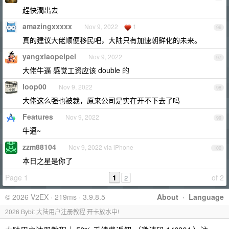
趕快潤出去
amazingxxxxx
Nov 9, 2022
1
96
真的建议大佬顺便移民吧，大陆只有加速朝鲜化的未来。
yangxiaopeipei
Nov 9, 2022
97
大佬牛逼 感觉工资应该 double 的
loop00
Nov 9, 2022
98
大佬这么强也被裁，原来公司是实在开不下去了吗
Features
Nov 9, 2022
99
牛逼~
zzm88104
Nov 9, 2022 via iPhone
100
本日之星是你了
Page 1
1
of 2
2
© 2026 V2EX · 219ms · 3.9.8.5
About
·
Language
2026 Bybit 大陆用户注册教程 开卡放水中!