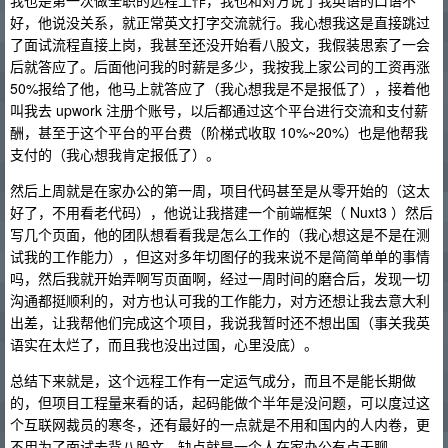
我也是第一次做全职的远程工作，我也和对方说了我英语的口语不
好，他说没关系，就正常英文打字交流就行。我心想我这是直接跳过
了面试流程直接上岗，我甚至还没开始看八股文，我假装思索了一会
后就答应了。后面他问我的时薪是多少，我按我上家公司的工资再涨
50%报给了他，他马上就答应了（我心想我是不是报低了），接着他
叫我去 upwork 注册个账号，以后都通过这个平台进行交流和支付薪
酬，甚至于这个平台的平台费（阶梯式收取 10%~20%）也是他帮我
支付的（我心想我肯定报低了）。
然后上周就是在家办公的第一周，项目代码甚至是从零开始的（这太
好了，不用看老代码），他说让我搭建一个前端框架（ Nuxt3 ）然后
写几个页面，他的团队想看看我是怎么工作的（我心想这是不是在测
试我的工作能力），但这对多年切图仔的我来说不是简简单单的事情
吗，然后我就开始弄啊写页面啊，经过一周时间的磨合后，发现一切
沟通都挺顺利的，对方也认可我的工作能力，对方还想让我去意大利
出差，让我帮他们完成这个项目，我说我暂时还不想出国（事关我英
语实在太烂了，而且我也没出过国，心里没底）。
总结下来就是，这个远程工作有一定运气成分，而且不是能长期做
的，但项目工程量来看的话，起码能做个半年是没问题，可以度过这
个互联网裁员的寒冬，还有最好的一点就是不用和国内的人内卷，更
不用为了面试去背八股文，缺点就是一个人在家办公有点无聊。