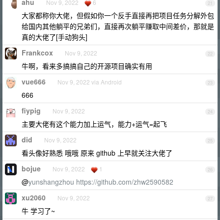
ahu
Nov 9, 2022
6
21
大家都称你大佬，但假如你一个反手直接再把项目任务分解外包
给国内其他躺平的兄弟们，直接再次躺平赚取中间差价，那就是
真的大佬了[手动狗头]
Frankcox
Nov 9, 2022
22
牛啊，看来多搞搞自己的开源项目确实有用
vue666
Nov 9, 2022 via Android
23
666
fiypig
Nov 9, 2022
24
主要大佬有这个能力加上运气，能力+运气=起飞
did
Nov 9, 2022
25
看头像好熟悉 哦哦 原来 github 上早就关注大佬了
bojue
Nov 9, 2022
1
26
@
yunshangzhou
https://github.com/zhw2590582
xu2060
Nov 9, 2022
27
牛 学习了~