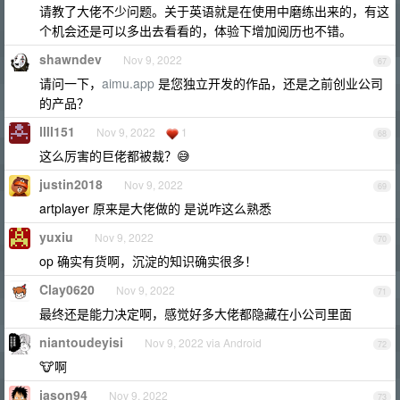
请教了大佬不少问题。关于英语就是在使用中磨练出来的，有这
个机会还是可以多出去看看的，体验下增加阅历也不错。
shawndev
Nov 9, 2022
67
请问一下，
aimu.app
是您独立开发的作品，还是之前创业公司
的产品？
llll151
Nov 9, 2022
1
68
这么厉害的巨佬都被裁？😅
justin2018
Nov 9, 2022
69
artplayer 原来是大佬做的 是说咋这么熟悉
yuxiu
Nov 9, 2022
70
op 确实有货啊，沉淀的知识确实很多！
Clay0620
Nov 9, 2022
71
最终还是能力决定啊，感觉好多大佬都隐藏在小公司里面
niantoudeyisi
Nov 9, 2022 via Android
72
🐮啊
jason94
Nov 9, 2022
73