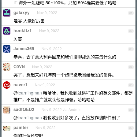
IT 海外一般涨幅 50~100%，只加 50%确实要低了哈哈
galaxyy
Nov 9, 2022
81
哇🤩 大佬好厉害
honkftz1
Nov 9, 2022
82
厉害
James369
Nov 9, 2022
83
恭喜，去了意大利再回来和我们聊聊那边的美景什么的
C0VN
Nov 9, 2022
84
哭了，想起来好几年前一个黎巴嫩老哥给我发的邮件。
naver1
Nov 9, 2022
85
@
learningman
哈哈哈，我也收到过远程工作的英文邮件，都是
推广，不是推广就默认他是诈骗。哈哈哈哈
sadfQED2
Nov 9, 2022 via Android
86
@
learningman
我也收到好多次了，直接放诈骗邮件删了
painter
Nov 9, 2022
87
你的社保还交吗