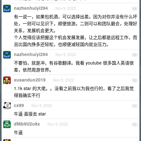
nazhenhuiyi294
Nov 9, 2022
48
有一说一，如果包机酒，可以选择出差。因为对你并没有什么坏
处，一则可以见识下，顺便旅游。二则可以和团队磨合，处理好
关系，发展机会更大。
个人觉得应该把握这个机会发展发展，让之后都是远程工作，而
且比国内挣多还轻松，也顺便减轻国内就业压力。
nazhenhuiyi294
Nov 9, 2022
49
不要怕，就是冲，有谷歌翻译。我看 youtube 很多国人英语很
差，依然周游世界。
xusanduo2019
Nov 9, 2022
50
1.1k star 的大佬。。没看之前我以为我也行的，看了之后我觉
得我确实不行
cx99
Nov 9, 2022
51
牛逼 直接去 star
dNib9U2o8x
Nov 9, 2022
52
牛逼