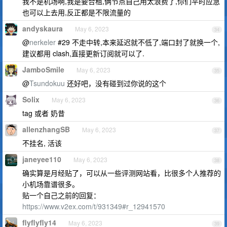
我不是机场啊,我是要合租,俩节点自己用太浪费了,你们平时应急
也可以上去用,反正都是不限流量的
andyskaura
May 6, 2023
34
@
nerkeler
#29 不走中转,本来延迟就不低了,端口封了就换一个,
建议都用 clash,直接更新订阅就可以了.
JamboSmile
May 6, 2023
35
@
Tsundokuu
还好吧，没有碰到过你说的这个
Solix
May 6, 2023
36
tag 或者 奶昔
allenzhangSB
May 6, 2023
37
不挂名, 活该
janeyee110
May 6, 2023
38
确实算是月经贴了，可以从一些评测网站看，比很多个人推荐的
小机场靠谱很多。
贴一个自己之前的回复：
https://www.v2ex.com/t/931349#r_12941570
flyflyfly14
May 6, 2023
39