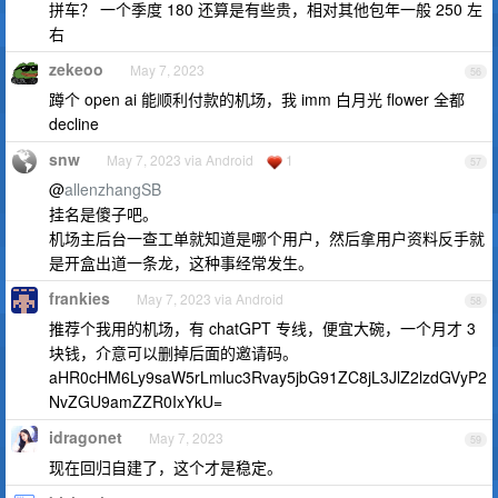
拼车？ 一个季度 180 还算是有些贵，相对其他包年一般 250 左
右
zekeoo
May 7, 2023
56
蹲个 open ai 能顺利付款的机场，我 imm 白月光 flower 全都
decline
snw
May 7, 2023 via Android
1
57
@
allenzhangSB
挂名是傻子吧。
机场主后台一查工单就知道是哪个用户，然后拿用户资料反手就
是开盒出道一条龙，这种事经常发生。
frankies
May 7, 2023 via Android
58
推荐个我用的机场，有 chatGPT 专线，便宜大碗，一个月才 3
块钱，介意可以删掉后面的邀请码。
aHR0cHM6Ly9saW5rLmluc3Rvay5jbG91ZC8jL3JlZ2lzdGVyP2
NvZGU9amZZR0IxYkU=
idragonet
May 7, 2023
59
现在回归自建了，这个才是稳定。