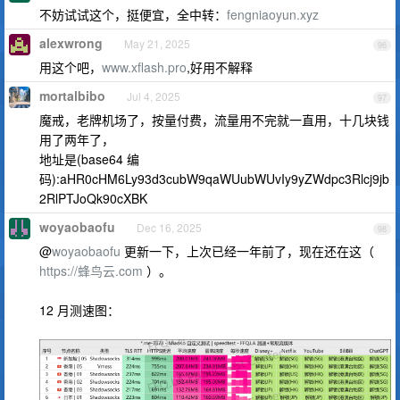
不妨试试这个，挺便宜，全中转：
fengniaoyun.xyz
alexwrong
May 21, 2025
96
用这个吧，
www.xflash.pro
,好用不解释
mortalbibo
Jul 4, 2025
97
魔戒，老牌机场了，按量付费，流量用不完就一直用，十几块钱
用了两年了，
地址是(base64 编
码):aHR0cHM6Ly93d3cubW9qaWUubWUvIy9yZWdpc3Rlcj9jb
2RlPTJoQk90cXBK
woyaobaofu
Dec 16, 2025
98
@
woyaobaofu
更新一下，上次已经一年前了，现在还在这（
https://蜂鸟云.com
）。
12 月测速图：