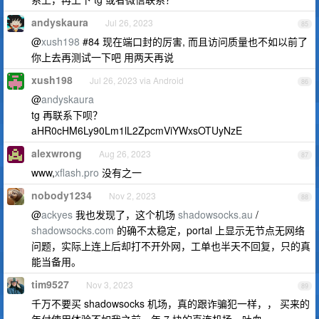
andyskaura
Jul 26, 2023
85
@
xush198
#84 现在端口封的厉害, 而且访问质量也不如以前了
你上去再测试一下吧 用两天再说
xush198
Jul 26, 2023 via Android
86
@
andyskaura
tg 再联系下呗？
aHR0cHM6Ly90Lm1lL2ZpcmViYWxsOTUyNzE
alexwrong
Aug 26, 2023
87
www,
xflash.pro
没有之一
nobody1234
Nov 2, 2023
88
@
ackyes
我也发现了，这个机场
shadowsocks.au
/
shadowsocks.com
的确不太稳定，portal 上显示无节点无网络
问题，实际上连上后却打不开外网，工单也半天不回复，只的真
能当备用。
tim9527
Nov 3, 2023
89
千万不要买 shadowsocks 机场，真的跟诈骗犯一样，， 买来的