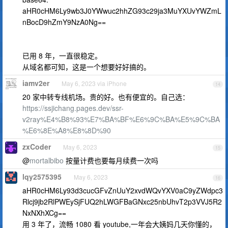
aHR0cHM6Ly9wb3J0YWwuc2hhZG93c29ja3MuYXUvYWZmL
nBocD9hZmY9NzA0Ng==
已用 8 年，一直很稳定。
从域名都可知，这是一个想要好好搞的。
iamv2er
May 6, 2023 via iPhone
14
20 家中转专线机场。贵的好。也有便宜的。自己选：
https://ssjichang.pages.dev/ssr-
v2ray%E4%B8%93%E7%BA%BF%E6%9C%BA%E5%9C%BA
%E6%8E%A8%E8%8D%90
zxCoder
May 6, 2023
15
@
mortalbibo
按量计费也要每月续费一次吗
lqy2575395
May 6, 2023
16
aHR0cHM6Ly93d3cucGFvZnUuY2xvdWQvYXV0aC9yZWdpc3
Rlcj9jb2RlPWEySjFUQ2hLWGFBaGNxc25nbUhvT2p3VVJ5R2
NxNXhXCg==
用 3 年了，流畅 1080 看 youtube,一年会大姨妈几天你懂的，