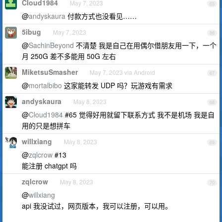
Cloud1984
May 7, 2023
65
@
andyskaura
付款方式也没看见……
5ibug
May 7, 2023
66
@
SachinBeyond
不清楚 我是自己在用偶尔借朋友用一下，一个
月 250G 差不多能用 50G 左右
MiketsuSmasher
May 7, 2023 via Android
67
@
mortalbibo
这家能转发 UDP 吗？玩游戏有需求
andyskaura
May 8, 2023
68
@
Cloud1984
#65 觉得好用就留下联系方式 我不是机场 我是自
用的只是想拼车
willxiang
May 8, 2023
69
@
zqlcrow
#13
能注册 chatgpt 吗
zqlcrow
May 8, 2023
70
@
willxiang
api 我没试过，网页版本，我可以注册，可以用。