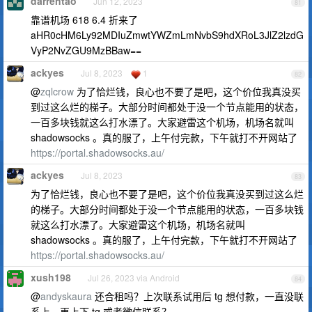
darrentao
Jun 12, 2023
81
靠谱机场 618 6.4 折来了
aHR0cHM6Ly92MDIuZmwtYWZmLmNvbS9hdXRoL3JlZ2lzdG
VyP2NvZGU9MzBBaw==
ackyes
Jul 8, 2023
1
82
@
zqlcrow
为了恰烂钱，良心也不要了是吧，这个价位我真没买
到过这么烂的梯子。大部分时间都处于没一个节点能用的状态，
一百多块钱就这么打水漂了。大家避雷这个机场，机场名就叫
shadowsocks 。真的服了，上午付完款，下午就打不开网站了
https://portal.shadowsocks.au/
ackyes
Jul 8, 2023
83
为了恰烂钱，良心也不要了是吧，这个价位我真没买到过这么烂
的梯子。大部分时间都处于没一个节点能用的状态，一百多块钱
就这么打水漂了。大家避雷这个机场，机场名就叫
shadowsocks 。真的服了，上午付完款，下午就打不开网站了
https://portal.shadowsocks.au/
xush198
Jul 26, 2023 via Android
84
@
andyskaura
还合租吗？上次联系试用后 tg 想付款，一直没联
系上，再上下 tg 或者微信联系？