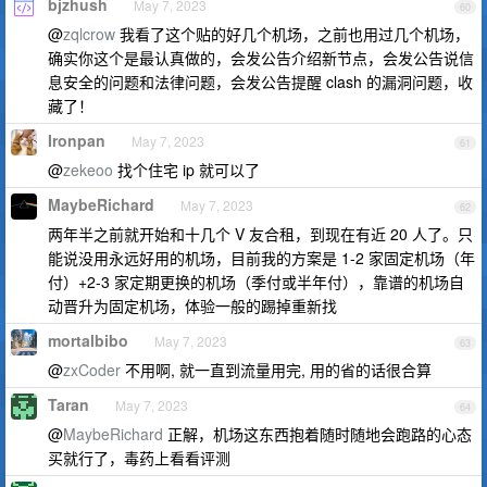
bjzhush
May 7, 2023
60
@
zqlcrow
我看了这个贴的好几个机场，之前也用过几个机场，
确实你这个是最认真做的，会发公告介绍新节点，会发公告说信
息安全的问题和法律问题，会发公告提醒 clash 的漏洞问题，收
藏了！
Ironpan
May 7, 2023
61
@
zekeoo
找个住宅 ip 就可以了
MaybeRichard
May 7, 2023
62
两年半之前就开始和十几个 V 友合租，到现在有近 20 人了。只
能说没用永远好用的机场，目前我的方案是 1-2 家固定机场（年
付）+2-3 家定期更换的机场（季付或半年付），靠谱的机场自
动晋升为固定机场，体验一般的踢掉重新找
mortalbibo
May 7, 2023
63
@
zxCoder
不用啊, 就一直到流量用完, 用的省的话很合算
Taran
May 7, 2023
64
@
MaybeRichard
正解，机场这东西抱着随时随地会跑路的心态
买就行了，毒药上看看评测