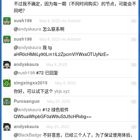
不过我不确定，因为每一期（不同时间购买）的节点，可能会不
同吧？
xush198
May 8, 2023 via Android
71
@
andyskaura
怎么联系啊
xush198
May 8, 2023 via Android
72
@
andyskaura
我 tg
aHR0cHM6Ly90Lm1lL2ZpcmViYWxsOTUyNzE=
andyskaura
May 8, 2023
73
@
xush198
#72 已回复
xingxingxx2015
May 9, 2023
74
你好，可以试下这个
ykjs.xyz
Purosangue
May 25, 2023
75
@
andyskaura
#12 绿色软件
QW5uaWhpbGF0aW9uS3J5cHRvbg==
andyskaura
May 25, 2023
76
@
BlackBadge
不好意思，已经三个人了，为了保证使用体验，