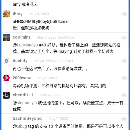
amy 或者花云
iFrey
May 6, 2023
50
aHR0cHM6Ly90by5jbS93cmxn
贵，但就是稳如老狗
coolmint
May 6, 2023 via iPhone
51
@
Luoxiangyu
#49 好哒，我也看了楼上的一些测速网站的推
荐，基本锁定了几个，等 maying 到期了就找一个切过去
itechify
May 6, 2023 via Android
52
再也不在这里推广了，浪费邀请码次数。。
2000wcw
May 6, 2023
53
毒药机场评测，三种线路的机场对比都有，蛮实用的
chendl111
May 6, 2023
54
@
stephenyin
我也用的这个，还可以，续费便宜点，双十一有
优惠
SachinBeyond
May 7, 2023
55
@
5ibug
tag 的支持 10 个设备同时使用，那是不是可以多个人