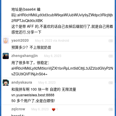
地址是(base64 编
码):aHR0cHM6Ly93d3cubW9qaWUubWUvIy9yZWdpc3Rlcj9jb
2RlPTJoQk90cXBK
这个是带 AFF 的,不喜欢的话自己去掉后缀就行了,就是自己用着
感觉还行,分享一下
yaott2020
May 6, 2023 via Android
10
预算多少？不上限就奶昔
zhengshangjin
May 6, 2023
11
用了很多年了，很稳定：
aHR0cHM6Ly92Mi5icnVjZXl1bnRpLm5ldC8jL3JlZ2lzdGVyP2N
vZGU9QVFINjJnS04=
andyskaura
May 6, 2023
12
和我拼车啊 100 块一年 自建的 无限流量
vn.yuanweisiwa.best:8888
50 多个用户了,全是白嫖怪!
zqlcrow
May 6, 2023
1
13
base64: