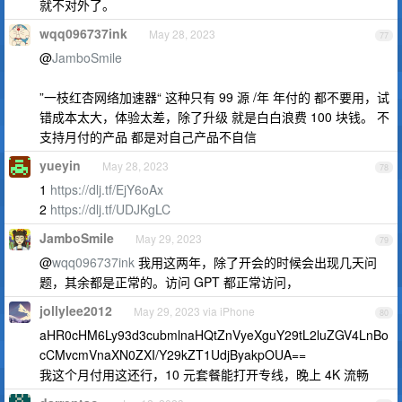
就不对外了。
wqq096737ink
May 28, 2023
77
@
JamboSmile
”一枝红杏网络加速器“ 这种只有 99 源 /年 年付的 都不要用，试
错成本太大，体验太差，除了升级 就是白白浪费 100 块钱。 不
支持月付的产品 都是对自己产品不自信
yueyin
May 28, 2023
78
1
https://dlj.tf/EjY6oAx
2
https://dlj.tf/UDJKgLC
JamboSmile
May 29, 2023
79
@
wqq096737ink
我用这两年，除了开会的时候会出现几天问
题，其余都是正常的。访问 GPT 都正常访问，
jollylee2012
May 29, 2023 via iPhone
80
aHR0cHM6Ly93d3cubmlnaHQtZnVyeXguY29tL2luZGV4LnBo
cCMvcmVnaXN0ZXI/Y29kZT1UdjByakpOUA==
我这个月付用这还行，10 元套餐能打开专线，晚上 4K 流畅