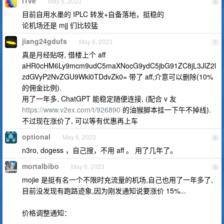
l1ve
May 6, 2023
6
目前自用水墨的 IPLC 转发+自备落地，挺稳的
论机场还是 mjj 们比较猛
jiang24gdufs
May 6, 2023
7
真是月经贴呀, 借楼上个 aff
aHR0cHM6Ly9mcm9udC5maXNocG9ydC5jbG91ZC8jL3JlZ2l
zdGVyP2NvZGU9Wkl0TDdvZk0= 带了 aff,介意可以删除(10%
的佣金比例).
用了一年多, ChatGPT 能稳定随便连接, (配合 v 友
https://www.v2ex.com/t/926890
的油猴脚本挂一下午不掉线).
不过现在涨价了, 可以等有优惠再上车
optional
May 6, 2023
8
n3ro, dogess ，自己搜，不用 aff 。 用了几年了。
mortalbibo
May 6, 2023
9
mojie 是挺有名一个不限时充流量的机场,自己也用了一年多了,
目前没发现有跑路迹象,因为刚发通知说要涨价 15%...
价格调整通知：