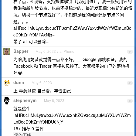
右节点，6 设备，支持媒体解锁（我没用过），我一般只用它的
香港和新加坡节点，以前还挺稳定的，最近发现偶尔有断流的情
况，切换一个节点就好了，不知道是我的问题还是节点的问
题。。。
aHR0cHM6Ly93d3cucTF0cmF2ZWwuY2xvdWQvYWZmLnBo
cD9hZmY9MTAxNjg=
带了 aff 可以删除...
Bapper
May 6, 2023 via iPhone
44
为啥我用奶昔就觉得一点都不好，上 Google 都跳验证，我的
Facebook 和 Tinder 直接被风控了。大家都用的自己的落地机
吗😭
dunn
May 6, 2023
45
上 毒药测速 自己看，丰俭由己
stephenyin
May 6, 2023
46
就是这个
:aHR0cHM6Ly9wb3J0YWwuc2hhZG93c29ja3MuYXUvYWZm
LnBocD9hZmY9NDU0NjY=
15+ 推荐 0 差评