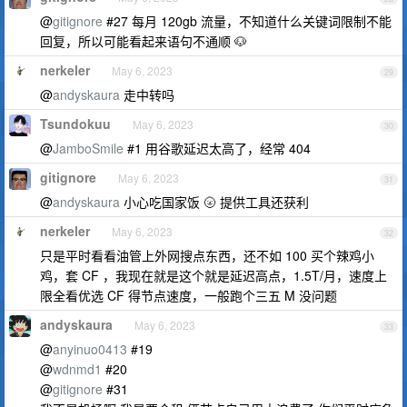
@
gitignore
#27 每月 120gb 流量，不知道什么关键词限制不能
回复，所以可能看起来语句不通顺 🐶
nerkeler
May 6, 2023
29
@
andyskaura
走中转吗
Tsundokuu
May 6, 2023
30
@
JamboSmile
#1 用谷歌延迟太高了，经常 404
gitignore
May 6, 2023
31
@
andyskaura
小心吃国家饭 🌝 提供工具还获利
nerkeler
May 6, 2023
32
只是平时看看油管上外网搜点东西，还不如 100 买个辣鸡小
鸡，套 CF ，我现在就是这个就是延迟高点，1.5T/月，速度上
限全看优选 CF 得节点速度，一般跑个三五 M 没问题
andyskaura
May 6, 2023
33
@
anyinuo0413
#19
@
wdnmd1
#20
@
gitignore
#31