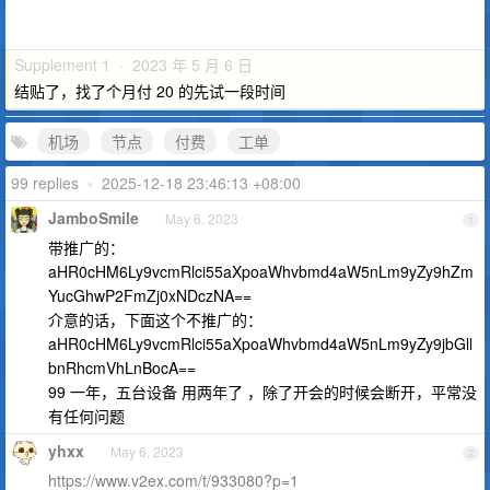
Supplement 1 · 2023 年 5 月 6 日
结贴了，找了个月付 20 的先试一段时间
机场
节点
付费
工单
99 replies
•
2025-12-18 23:46:13 +08:00
JamboSmile
May 6, 2023
1
带推广的：
aHR0cHM6Ly9vcmRlci55aXpoaWhvbmd4aW5nLm9yZy9hZm
YucGhwP2FmZj0xNDczNA==
介意的话，下面这个不推广的：
aHR0cHM6Ly9vcmRlci55aXpoaWhvbmd4aW5nLm9yZy9jbGll
bnRhcmVhLnBocA==
99 一年，五台设备 用两年了 ，除了开会的时候会断开，平常没
有任何问题
yhxx
May 6, 2023
2
https://www.v2ex.com/t/933080?p=1