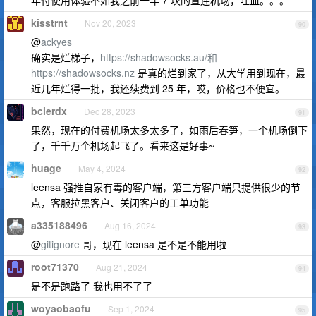
年付使用体验不如我之前一年 7 块的直连机场，吐血。。。
kisstrnt
Nov 20, 2023
90
@
ackyes
确实是烂梯子，
https://shadowsocks.au/和
https://shadowsocks.nz
是真的烂到家了，从大学用到现在，最
近几年烂得一批，我还续费到 25 年，哎，价格也不便宜。
bclerdx
Dec 28, 2023
91
果然，现在的付费机场太多太多了，如雨后春笋，一个机场倒下
了，千千万个机场起飞了。看来这是好事~
huage
May 4, 2024
92
leensa 强推自家有毒的客户端，第三方客户端只提供很少的节
点，客服拉黑客户、关闭客户的工单功能
a335188496
Aug 16, 2024
93
@
gitignore
哥，现在 leensa 是不是不能用啦
root71370
Aug 21, 2024
94
是不是跑路了 我也用不了了
woyaobaofu
Sep 1, 2024
95