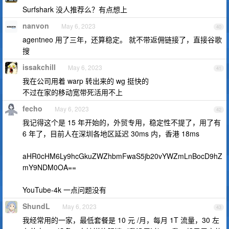
Surfshark 没人推荐么？有点想上
nanvon
May 6, 2023
40
agentneo 用了三年，还算稳定。 就不带返佣链接了，直接谷歌
搜
issakchill
May 6, 2023
41
我在公司用着 warp 转出来的 wg 挺快的
不过在家的移动宽带死活用不上
fecho
May 6, 2023
42
我记得这个是 15 年开始的，外贸专用，稳定性不提了，用了有
6 年了，目前人在深圳各地区延迟 30ms 内，香港 18ms
aHR0cHM6Ly9hcGkuZWZhbmFwaS5jb20vYWZmLnBocD9hZ
mY9NDM0OA==
YouTube-4k 一点问题没有
ShundL
May 6, 2023
43
我经常用的一家，最低套餐是 10 元 /月，每月 1T 流量，30 左