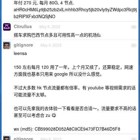
年付 270 元, 每月 80G, 4 节点.
aHR0cHM6Ly9jb25zb2xlLmhhb3Rhcy5jb20vIy9yZWdpc3Rlcj9j
b2RlPXFxb3NQSjNO
Citrullus
May 6, 2023
26
搭车求购巴西节点多且可用性高一点的机场🙋
gitignore
May 6, 2023
27
leensa
150 左右每月 120 用了一年，上个月又续了，还算稳定，网速
方面我也基本只用来 google 所以没什么感觉。
不过大多数 hk 节点流量都有倍率，有 youtube 等视频需求的话
可能流量不太够。
也可以先拿我的去体验一下看看是否合适～，流量要求不高的话
甚至可以考虑合 zu 😋
wx (md5): CB599028D052A8C9CE9473FD7B46D5F8
gitignore
May 6, 2023
28