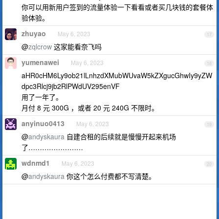
你可以用新用户签到的流量体验一下看看或者买几块钱的套餐体
验体验。
zhuyao
May 6, 2023
17
@
zqlcrow
这家能看奈飞吗
yumenawei
May 6, 2023
18
aHR0cHM6Ly9ob21lLnhzdXMubWUvaW5kZXgucGhwIy9yZW
dpc3Rlcj9jb2RlPWdUV295enVF
用了一年了。
月付 8 元 300G ，或者 20 元 240G 不限时。
anyinuo0413
May 6, 2023
19
@
andyskaura
自建合租的后续就是慢慢开起来机场
了……………………
wdnmd1
May 6, 2023
20
@
andyskaura
你这个怎么付费都不写清楚。