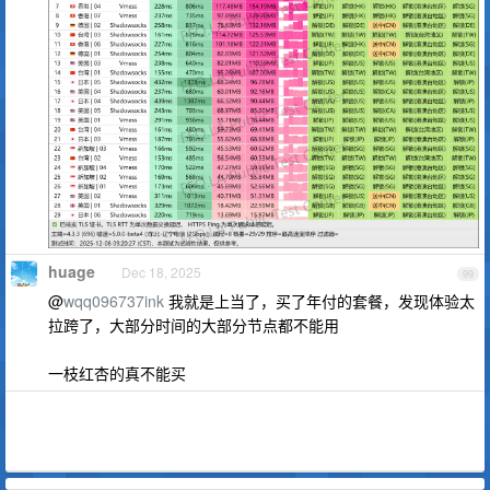
huage
Dec 18, 2025
99
@
wqq096737ink
我就是上当了，买了年付的套餐，发现体验太
拉跨了，大部分时间的大部分节点都不能用
一枝红杏的真不能买