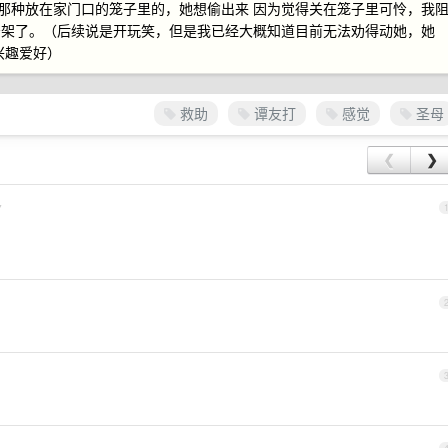
里，那种放在家门口的笼子里的，她想偷出来 因为觉得关在笼子里可怜，我
吵架了。（后续说是开玩笑，但是我已经大概知道目前无法劝得动她，她
兴趣爱好）
救助
谭友打
感觉
圣母
❮
❯
7