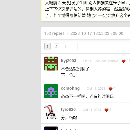
大概前 2 天 她发了个图 别人把猫关在笼子
止了下说这是违法的，偷别人养的猫，然后就
了，甚至觉得哪怕结婚 她也不一定会放弃这个
152 replies
•
2023-10-17 18:53:23 +08:00
1
2
ltyj2003
3
Oct 11, 2023 via Android
不合适就别聊了
下一位。
ccraohng
4
Oct 11, 2023
心态不一样啊，还有的时间玩
tyro820
2
Oct 11, 2023
分，结帖