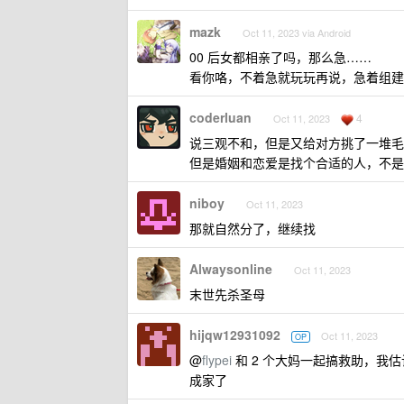
mazk
Oct 11, 2023 via Android
00 后女都相亲了吗，那么急……
看你咯，不着急就玩玩再说，急着组建
coderluan
4
Oct 11, 2023
说三观不和，但是又给对方挑了一堆毛
但是婚姻和恋爱是找个合适的人，不是
niboy
Oct 11, 2023
那就自然分了，继续找
Alwaysonline
Oct 11, 2023
末世先杀圣母
hijqw12931092
Oct 11, 2023
OP
@
flypei
和 2 个大妈一起搞救助，我估计
成家了