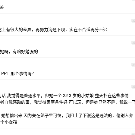
差
3
观念上有很大的差异，再努力沟通下呗，实在不合适再分不迟
3
她呀，有啥好勉强的
3
PPT 那个事情吗？
3
话 我觉得是普通水平，但她一个 22 3 岁的小姑娘 整天扑在这些事情
者自我感动的事，我觉得家庭条件好 可以玩，但是她显然不是，我说一
，她想偷出来 因为关在笼子里可怜，我阻止了下说这是违法的，偷别人养
是个小女孩