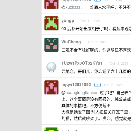
@
xuzhzzz
。。普通人水平吧，不好不
yongp
Oct 11, 2023
00 后都开始出来相亲了吗，看起来
WuCheng
Oct 11, 2023
三观不合有啥好聊的，你这明显不喜欢
1U2w1Px3OT32KYu1
Oct 11, 2023
异地恋，哥们儿，你忘记了六十几页的 
hijqw12931092
Oct 11, 2023
OP
@
huanglongtiankon
过了吧？自己养的
上，这个事情是没有回报的，纯公益或
具体的事情吧，不方便截图
大概是她发了图 别人把猫关在笼子里
的猫，然后就吵架了。哎😑，感觉就