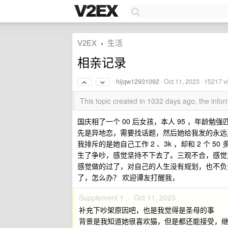
V2EX
生活
›
相亲记录
hijqw12931092
·
Oct 11, 2023
· 15217 v
This topic created in 1032 days ago, the inf
国庆相了一个 00 后女孩，本人 95 ，年龄
先是异地恋，需要找话题，然后她给我发的永远
我排斥的是她自己工作 2 、3k ，却和 2 个
生了争吵，感觉坚持不下去了。三观不合，感觉
感觉做的过了，对自己的人生没有规划，也不负责
了，怎么办？ 欢迎谭友打醒我，
Supplement 1 ·
Oct 11, 2023
补充下吵架原因吧，也是我觉得是圣母的事
背景是我知道她很喜欢猫，但是都还能接受，