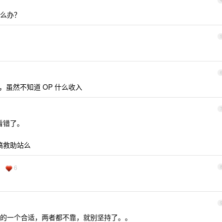
么办？
啊，虽然不知道 OP 什么收入
歉看错了。
搞救助站么
6
的一个合适，两者都不靠，就别坚持了。。