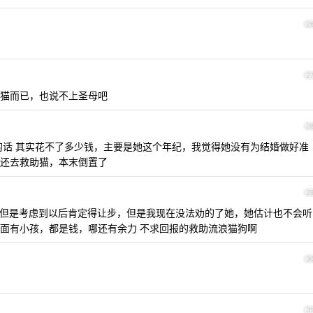
2
2
猫而已，也说不上圣母吧
2
的话 其实花不了多少钱，主要是她这个年纪，我觉得她没有为结婚做好准
还去救助猫，本末倒置了
2
但是考虑到以后肯定得让步，但是我现在没法劝的了她，她估计也不会听
面有小孩，都是钱，哪还有余力 不求回报的救助流浪猫狗啊
3
3