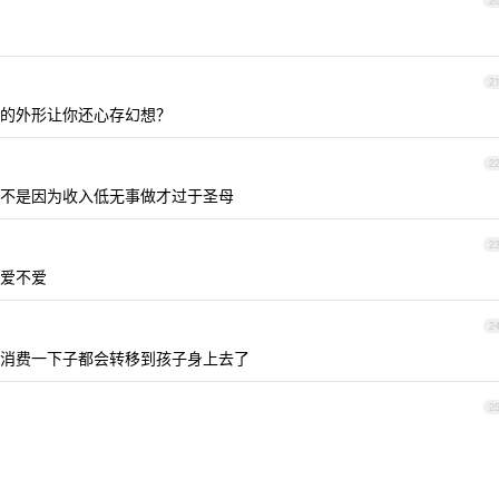
2
2
的外形让你还心存幻想？
2
不是因为收入低无事做才过于圣母
2
爱不爱
2
消费一下子都会转移到孩子身上去了
2