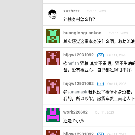
xuzhzzz
Oct 11, 2023
外貌身材怎么样？
huanglongtiankon
Oct 11, 2023
其实感觉这事本身没什么啊，救助流浪
hijqw12931092
Oct 11, 2023
OP
@
hefish
猫粮 其实不贵吧，猫不生病
备，没有事业心，自己都过得很不好，
hijqw12931092
Oct 11, 2023
OP
@
sunamask
我也说了事情本身没错，
我的，所以吵架。房贷车贷上面老人下
work220602
Oct 11, 2023
还是个小孩
hijqw12931092
Oct 11, 2023
OP