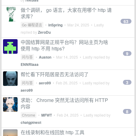
rekulas
做个调研， go 语言，大家在用哪个 http 请
求库？
63
Go 编程语言
•
inSpring
•
Mar 24, 2025
• Lastly
replied by
ZeroDu
中国结算网是正规平台吗？网站主页为啥
使用 http 不用 https?
9
问与答
•
Auston
•
Mar 14, 2025
• Lastly replied by
ENNRIaaa
帮忙看下阡陌居是否无法访问了
3
问与答
•
aero99
•
Feb 26, 2025
• Lastly replied by
aero99
求助： Chrome 突然无法访问所有 HTTP
内容
8
Chrome
•
MFWT
•
Feb 24, 2025
• Lastly replied by
chatgptnext
在线录制和在线回放 http 工具