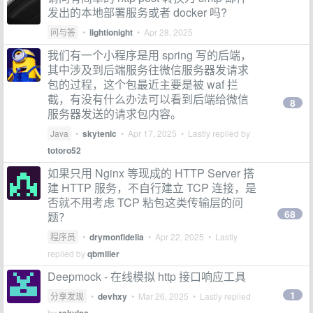
发出的本地部署服务或者 docker 吗?
问与答
•
lightionight
•
Apr 28, 2025
我们有一个小程序是用 spring 写的后端，
其中涉及到后端服务往微信服务器发请求
包的过程，这个包最近主要是被 waf 拦
截，有没有什么办法可以看到后端给微信
8
服务器发送的请求包内容。
Java
•
skytenlc
•
Apr 17, 2025
• Lastly replied by
totoro52
如果只用 Nginx 等现成的 HTTP Server 搭
建 HTTP 服务，不自行建立 TCP 连接，是
否就不用考虑 TCP 粘包这类传输层的问
68
题？
程序员
•
drymonfidelia
•
Apr 22, 2025
• Lastly
replied by
qbmiller
Deepmock - 在线模拟 http 接口响应工具
1
分享发现
•
devhxy
•
Mar 26, 2025
• Lastly replied
by