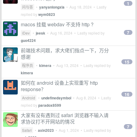
1
问与答
•
yanyanlongxia
•
Aug 18, 2024
• Lastly
replied by
wym0823
macos 挂载 webdav 不支持 http ?
7
iDev
•
jeesk
•
Aug 16, 2024
• Lastly replied by
guo4224
前端技术问题，求大佬们指点一下，万分
感谢
15
程序员
•
kimera
•
Aug 13, 2024
• Lastly replied by
kimera
如何在 android 设备上实现重写 http
response？
16
Android
•
undefinedsymbol
•
Aug 8, 2024
• Lastly
replied by
paradox8599
大家有没有遇到过 safari 浏览器不输入请
求协议打不开网站的情况
7
Safari
•
axin2023
•
Aug 1, 2024
• Lastly replied by