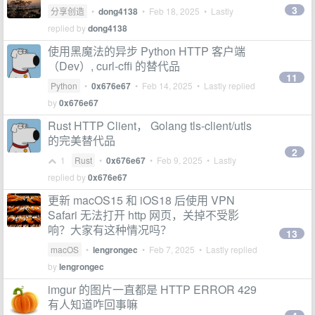
3
分享创造
•
dong4138
•
Feb 18, 2025
• Lastly
replied by
dong4138
使用黑魔法的异步 Python HTTP 客户端
（Dev）, curl-cffi 的替代品
11
Python
•
0x676e67
•
Feb 14, 2025
• Lastly replied
by
0x676e67
Rust HTTP Client， Golang tls-client/utls
的完美替代品
2
1
Rust
•
0x676e67
•
Feb 9, 2025
• Lastly
replied by
0x676e67
更新 macOS15 和 iOS18 后使用 VPN
Safari 无法打开 http 网页，关掉不受影
响？大家有这种情况吗？
13
macOS
•
lengrongec
•
Feb 7, 2025
• Lastly replied
by
lengrongec
imgur 的图片一直都是 HTTP ERROR 429
有人知道咋回事嘛