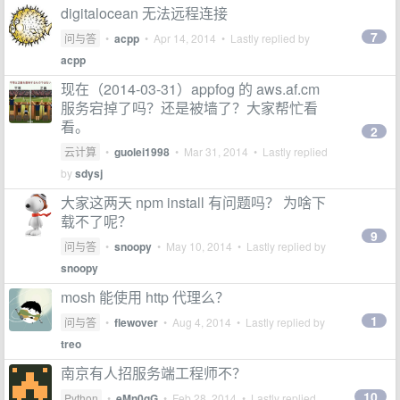
digitalocean 无法远程连接
7
问与答
•
acpp
•
Apr 14, 2014
• Lastly replied by
acpp
现在（2014-03-31）appfog 的 aws.af.cm
服务宕掉了吗？还是被墙了？大家帮忙看
看。
2
云计算
•
guolei1998
•
Mar 31, 2014
• Lastly replied
by
sdysj
大家这两天 npm install 有问题吗？ 为啥下
载不了呢？
9
问与答
•
snoopy
•
May 10, 2014
• Lastly replied by
snoopy
mosh 能使用 http 代理么？
1
问与答
•
flewover
•
Aug 4, 2014
• Lastly replied by
treo
南京有人招服务端工程师不？
10
Python
•
eMn0gG
•
Feb 28, 2014
• Lastly replied