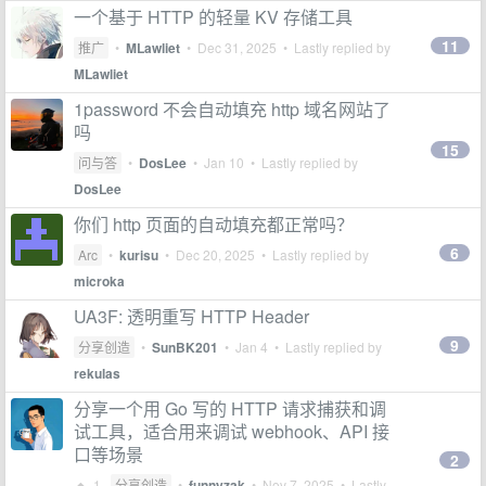
一个基于 HTTP 的轻量 KV 存储工具
11
推广
•
MLawliet
•
Dec 31, 2025
• Lastly replied by
MLawliet
1password 不会自动填充 http 域名网站了
吗
15
问与答
•
DosLee
•
Jan 10
• Lastly replied by
DosLee
你们 http 页面的自动填充都正常吗？
6
Arc
•
kurisu
•
Dec 20, 2025
• Lastly replied by
microka
UA3F: 透明重写 HTTP Header
9
分享创造
•
SunBK201
•
Jan 4
• Lastly replied by
rekulas
分享一个用 Go 写的 HTTP 请求捕获和调
试工具，适合用来调试 webhook、API 接
口等场景
2
1
分享创造
•
funnyzak
•
Nov 7, 2025
• Lastly