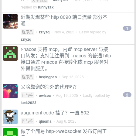
replied by
funnyzak
近期发现某些 http 8090 端口流量 部分不
通
1
程序员
•
zzlyzq
•
Nov 4, 2025
• Lastly replied by
zzlyzq
r-nacos 支持 mcp，内置 mcp server 与接
口转发；支持让注册到 r-nacos 的普通 http
接口通过 r-nacos 直接转化成 mcp 服务对
外提供服务。
程序员
•
heqingpan
•
Sep 15, 2025
又啥靠谱的海外的代理吗？
2
问与答
•
owlsec
•
Aug 19, 2025
• Lastly replied by
luck2023
augument code 挂了？一直 502
问与答
•
qingma
•
Aug 6, 2025
做了个简易 http->websocket 发布订阅工