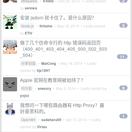
2
Wikipedia
•
Khlieb
•
Dec 26, 2015
• Lastly replied
by
sennes
安装 jsdom 就卡住了。是什么原因？
2
Node.js
•
firhome
•
May 16, 2014
• Lastly replied
by
ETiV
做了几个仿命令行的 http 错误码返回页
（400_401_403_404_405_500_502_503
_504）
11
分享创造
•
MaiCong
•
May 18, 2014
• Lastly
replied by
hjx1997
Apple 官网在教育网被劫持了？
9
问与答
•
sneezry
•
May 3, 2014
• Lastly replied by
yxjxx
我想问一下哪些路由器有 Http Proxy？最
好是思科的。
1
OpenWrt
•
sadaharu09
•
Apr 15, 2014
• Lastly
replied by
Virtao