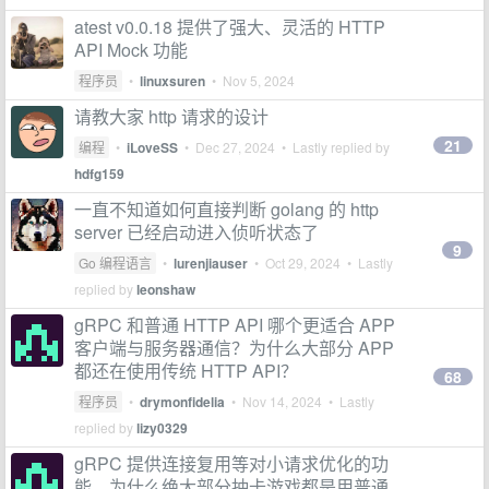
atest v0.0.18 提供了强大、灵活的 HTTP
API Mock 功能
程序员
•
linuxsuren
•
Nov 5, 2024
请教大家 http 请求的设计
21
编程
•
iLoveSS
•
Dec 27, 2024
• Lastly replied by
hdfg159
一直不知道如何直接判断 golang 的 http
server 已经启动进入侦听状态了
9
Go 编程语言
•
lurenjiauser
•
Oct 29, 2024
• Lastly
replied by
leonshaw
gRPC 和普通 HTTP API 哪个更适合 APP
客户端与服务器通信？为什么大部分 APP
都还在使用传统 HTTP API？
68
程序员
•
drymonfidelia
•
Nov 14, 2024
• Lastly
replied by
lizy0329
gRPC 提供连接复用等对小请求优化的功
能，为什么绝大部分抽卡游戏都是用普通