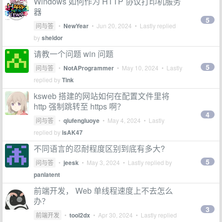
Windows 如何作为 HTTP 协议打印机服务
器
5
问与答
•
NewYear
•
Jun 20, 2024
• Lastly replied
by
sheldor
请教一个问题 win 问题
5
问与答
•
NotAProgrammer
•
May 10, 2024
• Lastly
replied by
Tink
ksweb 搭建的网站如何在配置文件里将
http 强制跳转至 https 啊？
4
问与答
•
qiufengluoye
•
May 4, 2024
• Lastly
replied by
isAK47
不同语言的忍耐程度区别到底有多大?
5
问与答
•
jeesk
•
May 3, 2024
• Lastly replied by
panlatent
前端开发， Web 单线程速度上不去怎么
办？
3
前端开发
•
tool2dx
•
Apr 30, 2024
• Lastly replied