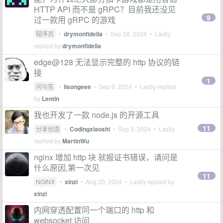
HTTP API 而不是 gRPC？目前我还没见
9
过一款用 gRPC 的游戏
程序员
•
drymonfidelia
•
Sep 28, 2024
• Lastly
replied by
drymonfidelia
edge@128 无法显示完整的 http 协议的链
接
1
问与答
•
lisongeee
•
Sep 9, 2024
• Lastly replied
by
Lentin
我也开发了一款 node.js 的开源工具
11
分享创造
•
Codingxiaoshi
•
Sep 3, 2024
• Lastly
replied by
MartinWu
nginx 增加 http 块 就报证书错误，请问是
什么原因,第一次见
11
NGINX
•
xinzi
•
Aug 20, 2024
• Lastly replied by
xinzi
内网穿透配置同一个端口的 http 和
websocket 访问