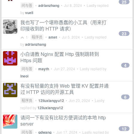
25
问与答
•
adrianzhang
•
Jul 8, 2024
• Lastly replied
by
vueli
我也写了一个堪称愚蠢的小工具（用来打
印接收到的 HTTP 请求）
23
1
程序员
•
amet
•
Jul 5, 2024
• Lastly replied
by
adrianzhang
小白请教 Nginx 配置 Http 强制跳转到
Https 问题
4
问与答
•
mayth
•
Jun 27, 2024
• Lastly replied by
lneoi
有没有轻量的支持 Web 管理 KV 配置并通
过 HTTP 访问的开源工具
6
程序员
•
12liuxiangyu12
•
Jun 23, 2024
• Lastly
replied by
12liuxiangyu12
请问一下有没有比较方便调试的本地 http
server
12
问与答
•
qdwang
•
Jun 17, 2024
• Lastly replied by