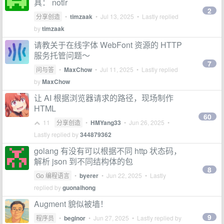
具： notir
2
分享创造
•
timzaak
•
Jul 13, 2025
• Lastly replied
by
timzaak
请教关于在线字体 WebFont 资源的 HTTP
服务托管问题～
7
问与答
•
MaxChow
•
Jul 11, 2025
• Lastly replied
by
MaxChow
让 AI 根据浏览器请求的路径，现场制作
HTML
60
11
分享创造
•
HMYang33
•
Jun 26, 2025
•
Lastly replied by
344879362
golang 有没有可以根据不同 http 状态码，
解析 json 到不同结构体的包
8
Go 编程语言
•
byerer
•
Jun 22, 2025
• Lastly
replied by
guonaihong
Augment 貌似被墙！
9
程序员
•
beginor
•
Jun 27, 2025
• Lastly replied by