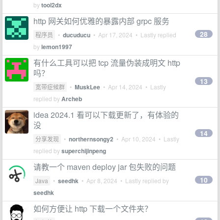
by
tool2dx
http 网关如何优雅的暴露内部 grpc 服务
28
程序员
•
ducuducu
•
Apr 17, 2024
• Lastly replied
by
lemon1997
有什么工具可以把 tcp 流量伪装成明文 http
吗？
13
宽带症候群
•
MuskLee
•
Apr 14, 2024
• Lastly
replied by
Archeb
idea 2024.1 看可以下载更新了，有体验的
没
14
分享发现
•
northernsongy2
•
Apr 10, 2024
• Lastly
replied by
superchijinpeng
请教一个 maven deploy jar 包失败的问题
10
Java
•
seedhk
•
Apr 8, 2024
• Lastly replied by
seedhk
如何方便让 http 下载一个文件夹？