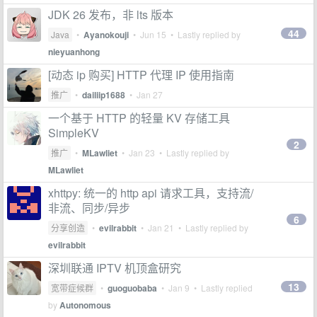
JDK 26 发布，非 lts 版本
44
Java
•
Ayanokouji
•
Jun 15
• Lastly replied by
nieyuanhong
[动态 ip 购买] HTTP 代理 IP 使用指南
推广
•
dailiip1688
•
Jan 27
一个基于 HTTP 的轻量 KV 存储工具
SimpleKV
2
推广
•
MLawliet
•
Jan 23
• Lastly replied by
MLawliet
xhttpy: 统一的 http api 请求工具，支持流/
非流、同步/异步
6
分享创造
•
evilrabbit
•
Jan 21
• Lastly replied by
evilrabbit
深圳联通 IPTV 机顶盒研究
13
宽带症候群
•
guoguobaba
•
Jan 9
• Lastly replied
by
Autonomous