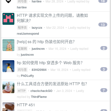
18
问与答
•
hartlee
•
Mar 28, 2024
• Lastly replied by
hartlee
HTTP 请求实现文件上传的问题，请教如
何解决？
13
程序员
•
lazyczx
•
Mar 22, 2024
• Lastly replied by
realJamespond
[help] ss 的 http 伪装也如何开启？
2
互联网
•
justincnn
•
Mar 16, 2024
• Lastly replied
by
justincnn
frp 如何使用 http 穿透多个 Web 服务？
3
问与答
•
83f420984
•
Mar 18, 2024
• Lastly replied
by
PhDLuffy
什么工具适合方便的发送原始 HTTP 包？
7
HTTP
•
chackchackGO
•
Jan 3, 2024
• Lastly
replied by
ThirdFlame
HTTP 451