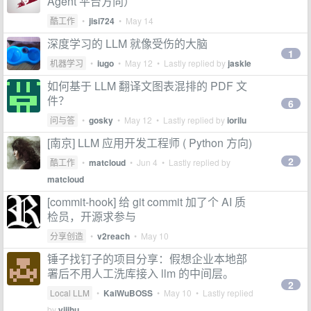
Agent 平台方向）
酷工作
•
jisi724
•
May 14
深度学习的 LLM 就像受伤的大脑
1
机器学习
•
iugo
•
May 12
• Lastly replied by
jaskle
如何基于 LLM 翻译文图表混排的 PDF 文
件？
6
问与答
•
gosky
•
May 12
• Lastly replied by
iorilu
[南京] LLM 应用开发工程师 ( Python 方向)
2
酷工作
•
matcloud
•
Jun 4
• Lastly replied by
matcloud
[commit-hook] 给 git commit 加了个 AI 质
检员，开源求参与
分享创造
•
v2reach
•
May 10
锤子找钉子的项目分享：假想企业本地部
署后不用人工洗库接入 llm 的中间层。
2
Local LLM
•
KaiWuBOSS
•
May 10
• Lastly replied
by
yijihu