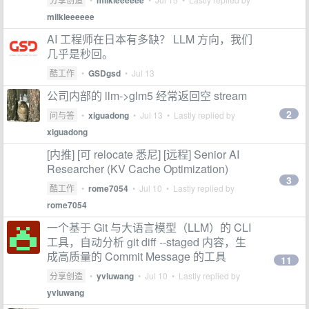
milkleeeeee
milkleeeeee
AI 工程师在日本有多缺？ LLM 方向，我们
几乎是秒回。
酷工作
•
GSDgsd
•
Jul 13
公司内部的 llm->glm5 经常返回空 stream
2
问与答
•
xiguadong
•
Jul 13
• Lastly replied by
xiguadong
[内推] [可 relocate 悉尼] [远程] Senior AI
Researcher (KV Cache Optimization)
3
酷工作
•
rome7054
•
Jul 10
• Lastly replied by
rome7054
一个基于 Git 与大语言模型（LLM）的 CLI
工具，自动分析 git diff --staged 内容，生
成高质量的 Commit Message 的工具
11
分享创造
•
yvluwang
•
Jul 10
• Lastly replied by
yvluwang