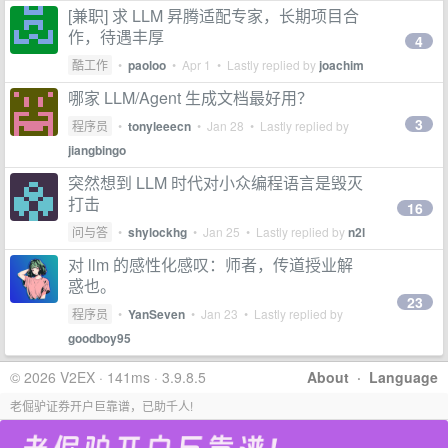
[兼职] 求 LLM 昇腾适配专家，长期项目合
作，待遇丰厚
4
酷工作
•
paoloo
•
Apr 1
• Lastly replied by
joachim
哪家 LLM/Agent 生成文档最好用？
3
程序员
•
tonyleeecn
•
Jan 28
• Lastly replied by
jiangbingo
突然想到 LLM 时代对小众编程语言是毁灭
打击
16
问与答
•
shylockhg
•
Jan 25
• Lastly replied by
n2l
对 llm 的感性化感叹：师者，传道授业解
惑也。
23
程序员
•
YanSeven
•
Jan 23
• Lastly replied by
goodboy95
© 2026 V2EX · 141ms · 3.9.8.5
About
·
Language
老倔驴证券开户巨靠谱，已助千人!