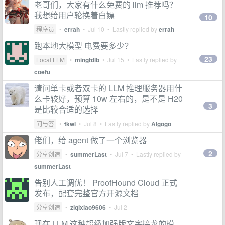
老哥们，大家有什么免费的 llm 推荐吗？
我想给用户轮换着白嫖
10
程序员
•
errah
•
Jul 10
• Lastly replied by
errah
跑本地大模型 电费要多少？
23
Local LLM
•
mingtdlb
•
Jul 15
• Lastly replied by
coefu
请问单卡或者双卡的 LLM 推理服务器用什
么卡较好，预算 10w 左右的，是不是 H20
3
是比较合适的选择
问与答
•
tkwl
•
Jul 8
• Lastly replied by
AIgogo
佬们，给 agent 做了一个浏览器
2
分享创造
•
summerLast
•
Jul 7
• Lastly replied by
summerLast
告别人工调优！ ProofHound Cloud 正式
发布，配套完整官方开源文档
分享创造
•
ziqixiao9606
•
Jul 2
现在 LLM 这种超级加强版文字接龙的模