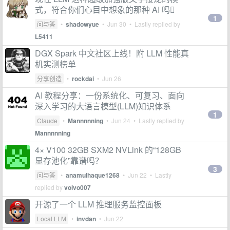
式，符合你们心目中想象的那种 AI 吗🫪
1
问与答
•
shadowyue
•
Jun 30
• Lastly replied by
L5411
DGX Spark 中文社区上线！附 LLM 性能真
机实测榜单
分享创造
•
rockdai
•
Jun 26
AI 教程分享：一份系统化、可复习、面向
深入学习的大语言模型(LLM)知识体系
1
Claude
•
Mannnnning
•
Jun 24
• Lastly replied by
Mannnnning
4× V100 32GB SXM2 NVLink 的“128GB
显存池化”靠谱吗？
3
问与答
•
anamulhaque1268
•
Jun 22
• Lastly
replied by
volvo007
开源了一个 LLM 推理服务监控面板
Local LLM
•
invdan
•
Jun 22