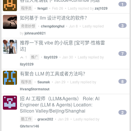
1
程序员
•
fengzl
•
Feb 26
• Lastly replied by
zsj1029
如何基于 llm 设计可进化的软件？
3
奇思妙想
•
chengdonghui
•
Jun 8
• Lastly replied
by
johnsun0821
推荐一下我 vibe 的小玩意 [宝可梦-性格雷
达]
7
1
推广
•
lizy0329
•
Jan 30
• Lastly replied by
lizy0329
有聚合 LLM 的工具或者方法吗？
8
程序员
•
Saunak
•
Jan 29
• Lastly replied by
HvangStormstout
招 AI 工程师（LLM&Agents） Role: AI
Engineer (LLM & Agents) Location:
Silicon Valley/Beijing/Shanghai
2
酷工作
•
grace202
•
Jan 28
• Lastly replied by
Ghrhrrv146