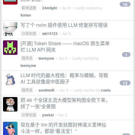
16
职场话题
•
24mlight
•
Apr 8
• Lastly replied by
Ketter
写了个 nvim 插件使用 LLM 修复拼写错误
分享创造
•
wb14123
•
Apr 5
[开源] Token Share —— macOS 原生菜单
栏 LLM API 网关
1
程序员
•
leemysw
•
Apr 4
• Lastly replied by
leemysw
LLM 时代的最大桎梏：概率与模糊，导致
AI 工具就像是中医圈子
13
程序员
•
sentinelK
•
Apr 3
• Lastly replied by
coefu
把 46 个全球主流大模型架构图全爬下来，
拼了一张“全景图
分享创造
•
yeekal
•
Apr 2
现在基于 llm 的开发就跟封神演义里神仙
斗法一样，都是“看法宝！”