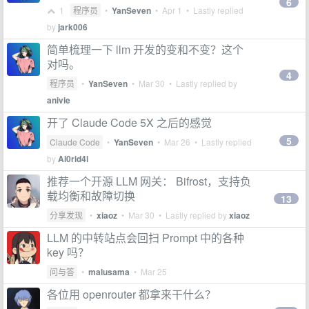
6
1
程序员
•
YanSeven
•
Apr 1
• Lastly replied
by
jark006
简单梳理一下 llm 开发的变和不变？这个
对吗。
4
程序员
•
YanSeven
•
Mar 30
• Lastly replied by
anivie
开了 Claude Code 5X 之后的感觉
5
Claude Code
•
YanSeven
•
Mar 26
• Lastly replied
by
Al0rid4l
推荐一个开源 LLM 网关： Bifrost，支持负
载均衡和故障切换
13
分享发现
•
xiaoz
•
Mar 30
• Lastly replied by
xiaoz
LLM 的中转站点会回扫 Prompt 中的各种
key 吗？
问与答
•
malusama
•
Mar 25
各位用 openrouter 都拿来干什么？