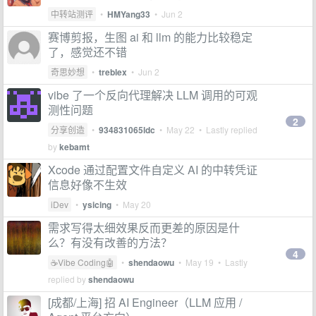
中转站测评
•
HMYang33
•
Jun 2
赛博剪报，生图 ai 和 llm 的能力比较稳定
了，感觉还不错
奇思妙想
•
treblex
•
Jun 2
vibe 了一个反向代理解决 LLM 调用的可观
测性问题
2
分享创造
•
934831065ldc
•
May 22
• Lastly replied
by
kebamt
Xcode 通过配置文件自定义 AI 的中转凭证
信息好像不生效
iDev
•
ysicing
•
May 20
需求写得太细效果反而更差的原因是什
么？有没有改善的方法？
4
☕Vibe Coding🤖
•
shendaowu
•
May 19
• Lastly
replied by
shendaowu
[成都/上海] 招 AI Engineer（LLM 应用 /