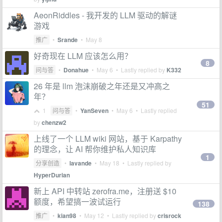
AeonRiddles - 我开发的 LLM 驱动的解谜
游戏
推广
•
Srande
•
May 8
好奇现在 LLM 应该怎么用？
8
问与答
•
Donahue
•
May 6
• Lastly replied by
K332
26 年是 llm 泡沫崩破之年还是又冲高之
年？
51
1
问与答
•
YanSeven
•
May 6
• Lastly replied
by
chenzw2
上线了一个 LLM wiki 网站，基于 Karpathy
的理念，让 AI 帮你维护私人知识库
1
分享创造
•
lavande
•
May 18
• Lastly replied by
HyperDurian
新上 API 中转站 zerofra.me，注册送 $10
额度，希望搞一波试运行
138
推广
•
kian98
•
May 12
• Lastly replied by
crisrock