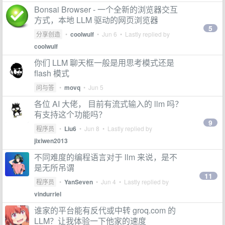
Bonsai Browser - 一个全新的浏览器交互
方式，本地 LLM 驱动的网页浏览器
5
分享创造
•
coolwulf
•
Jun 6
• Lastly replied by
coolwulf
你们 LLM 聊天框一般是用思考模式还是
flash 模式
问与答
•
movq
•
Jun 5
各位 AI 大佬， 目前有流式输入的 llm 吗？
有支持这个功能吗？
9
程序员
•
Liu6
•
Jun 8
• Lastly replied by
jixiwen2013
不同难度的编程语言对于 llm 来说，是不
是无所吊谓
11
程序员
•
YanSeven
•
Jun 4
• Lastly replied by
vindurriel
谁家的平台能有反代或中转 groq.com 的
LLM？让我体验一下他家的速度