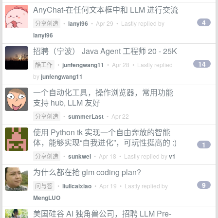
AnyChat-在任何文本框中和 LLM 进行交流
4
分享创造
•
lanyi96
•
Apr 29
• Lastly replied by
lanyi96
招聘（宁波） Java Agent 工程师 20 - 25K
14
酷工作
•
junfengwang11
•
Apr 28
• Lastly replied
by
junfengwang11
一个自动化工具，操作浏览器，常用功能
支持 hub, LLM 友好
分享创造
•
summerLast
•
Apr 22
使用 Python tk 实现一个自由奔放的智能
体，能够实现“自我进化”，可玩性挺高的 :)
1
分享创造
•
sunkwei
•
Apr 18
• Lastly replied by
v1
为什么都在抢 glm coding plan?
9
问与答
•
liulicaixiao
•
Apr 19
• Lastly replied by
MengLUO
美国硅谷 AI 独角兽公司，招聘 LLM Pre-