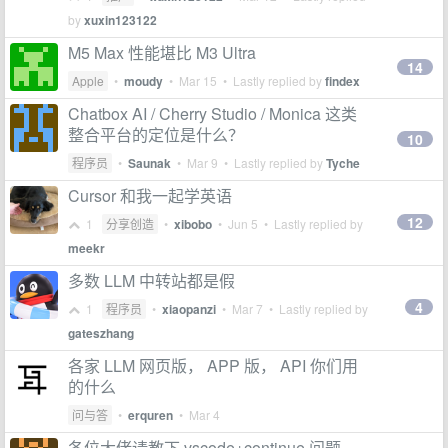
by
xuxin123122
M5 Max 性能堪比 M3 Ultra
14
Apple
•
moudy
•
Mar 15
• Lastly replied by
findex
Chatbox AI / Cherry Studio / Monica 这类
整合平台的定位是什么？
10
程序员
•
Saunak
•
Mar 9
• Lastly replied by
Tyche
Cursor 和我一起学英语
12
1
分享创造
•
xibobo
•
Jun 5
• Lastly replied by
meekr
多数 LLM 中转站都是假
4
1
程序员
•
xiaopanzi
•
Mar 7
• Lastly replied by
gateszhang
各家 LLM 网页版， APP 版， API 你们用
的什么
问与答
•
erquren
•
Mar 4
各位大佬请教下 vscode+continue 问题