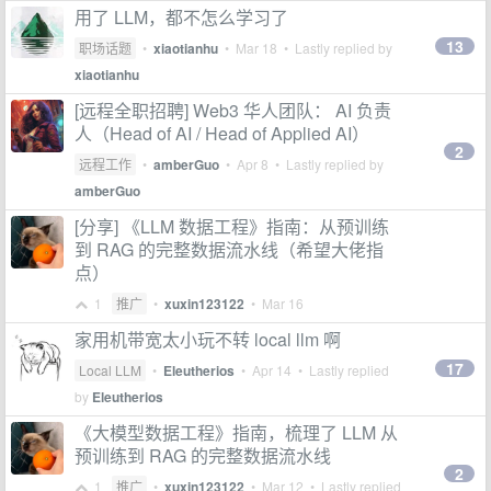
用了 LLM，都不怎么学习了
13
职场话题
•
xiaotianhu
•
Mar 18
• Lastly replied by
xiaotianhu
[远程全职招聘] Web3 华人团队： AI 负责
人（Head of AI / Head of Applied AI）
2
远程工作
•
amberGuo
•
Apr 8
• Lastly replied by
amberGuo
[分享] 《LLM 数据工程》指南：从预训练
到 RAG 的完整数据流水线（希望大佬指
点）
1
推广
•
xuxin123122
•
Mar 16
家用机带宽太小玩不转 local llm 啊
17
Local LLM
•
Eleutherios
•
Apr 14
• Lastly replied
by
Eleutherios
《大模型数据工程》指南，梳理了 LLM 从
预训练到 RAG 的完整数据流水线
2
1
推广
•
xuxin123122
•
Mar 12
• Lastly replied