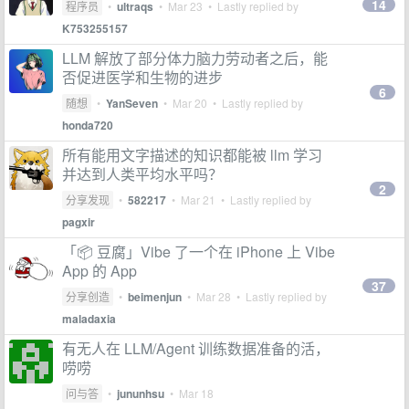
14
程序员
•
ultraqs
•
Mar 23
• Lastly replied by
K753255157
LLM 解放了部分体力脑力劳动者之后，能
否促进医学和生物的进步
6
随想
•
YanSeven
•
Mar 20
• Lastly replied by
honda720
所有能用文字描述的知识都能被 llm 学习
并达到人类平均水平吗？
2
分享发现
•
582217
•
Mar 21
• Lastly replied by
pagxir
「📦 豆腐」Vibe 了一个在 iPhone 上 Vibe
App 的 App
37
分享创造
•
beimenjun
•
Mar 28
• Lastly replied by
maladaxia
有无人在 LLM/Agent 训练数据准备的活，
唠唠
问与答
•
jununhsu
•
Mar 18