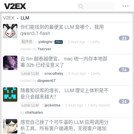
V2EX
LLM
›
你们能找到的最便宜 LLM 是哪个，我用
qwen3.7-flash
23
程序员
•
yidinghe
•
2 days ago
• Lastly
PRO
replied by
Yserver
云 llm 越卷越便宜， mac 统一内存本地部
署 32b 已经没意义了
74
Local LLM
•
crocoBaby
•
3 days ago
• Lastly
replied by
dingwen07
随着知识库的增长， LLM 理论上体积是不
是只会越来越大？
24
Local LLM
•
jacketma
•
3 days ago
• Lastly replied
by
chahualao
感觉自己挫了个可牛逼的 LLM 应用调用分
析工具，所有客户端通用，无视客户端加