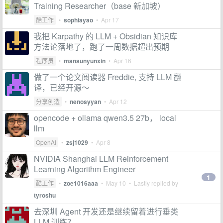
Training Researcher（base 新加坡）
酷工作
•
sophiayao
•
Apr 17
我把 Karpathy 的 LLM + Obsidian 知识库
方法论落地了，跑了一周数据超出预期
程序员
•
mansunyunxin
•
Apr 16
做了一个论文阅读器 Freddie, 支持 LLM 翻
译，已经开源～
分享创造
•
nenosyyan
•
Apr 12
opencode + ollama qwen3.5 27b， local
llm
OpenAI
•
zsj1029
•
Apr 8
NVIDIA Shanghai LLM Reinforcement
Learning Algorithm Engineer
1
酷工作
•
zoe1016aaa
•
May 10
• Lastly replied by
tyroshu
去深圳 Agent 开发还是继续留着进行垂类
LLM 训练？