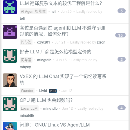
LLM 翻译复杂文本的较优工程解是什么？
5
AI Agent 智能体
•
teli
•
Jun 20
• Lastly replied by
teli
各位是否遇到过 agent 和 LLM 不遵守 skill
规范的情况，如何处理？
15
问与答
•
cxytz01
•
Jun 21
• Lastly replied by
zizon
好奇 LLM 厂商是怎么给模型定价的
2
问与答
•
mingtdlb
•
Jun 15
• Lastly replied by
mhycy
V2EX 的 LLM Chat 实现了一个记忆读写系
统
Wunder
•
Livid
•
Jun 12
PRO
GPU 跑 LLM 也会超频吗？
4
Local LLM
•
mingtdlb
•
Jun 12
• Lastly replied by
mingtdlb
闲聊： GNU/ Linux VS Agent/LLM