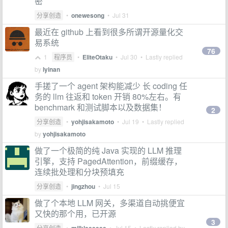
密
分享创造
•
onewesong
•
Jul 31
最近在 github 上看到很多所谓开源量化交
易系统
76
1
程序员
•
EliteOtaku
•
Jul 30
• Lastly replied
by
lyinan
手搓了一个 agent 架构能减少 长 coding 任
务的 llm 往返和 token 开销 80%左右。有
benchmark 和测试脚本以及数据集！
2
分享创造
•
yohjisakamoto
•
Jul 19
• Lastly replied
by
yohjisakamoto
做了一个极简的纯 Java 实现的 LLM 推理
引擎，支持 PagedAttention，前缀缓存，
连续批处理和分块预填充
分享创造
•
jingzhou
•
Jul 15
做了个本地 LLM 网关，多渠道自动挑便宜
又快的那个用，已开源
3
分享创造
•
•
Jul 15
• Lastly replied by