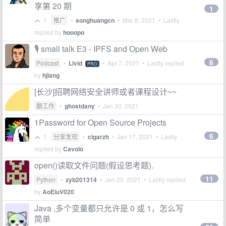
享第 20 期
1
1
推广
•
songhuangcn
•
Mar 8, 2021
• Lastly
replied by
hooopo
🎙️ small talk E3 - IPFS and Open Web
6
Podcast
•
Livid
•
Apr 7, 2021
• Lastly replied
PRO
by
hjiang
[长沙]招聘网络安全讲师或者课程设计~~
酷工作
•
ghostdany
•
Jan 30, 2021
1Password for Open Source Projects
6
1
分享发现
•
cigarzh
•
Jan 17, 2021
• Lastly
replied by
Cavolo
open()读取文件问题(假设思考题).
11
Python
•
zyb201314
•
Jan 20, 2021
• Lastly replied
by
AoEiuV020
Java ,多个变量都只允许是 0 或 1，怎么写
简单