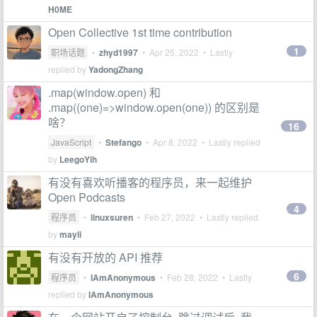
H0ME
Open Collective 1st time contribution
1
职场话题
•
zhyd1997
•
Apr 25, 2022
• Lastly
replied by
YadongZhang
.map(window.open) 和
.map((one)=>window.open(one)) 的区别是
啥？
16
JavaScript
•
Stefango
•
Apr 8, 2022
• Lastly replied
by
LeegoYih
有没有喜欢听播客的程序员，来一起维护
Open Podcasts
4
程序员
•
linuxsuren
•
Feb 27, 2022
• Lastly replied
by
mayli
有没有开放的 API 推荐
6
程序员
•
IAmAnonymous
•
Feb 28, 2022
• Lastly
replied by
IAmAnonymous