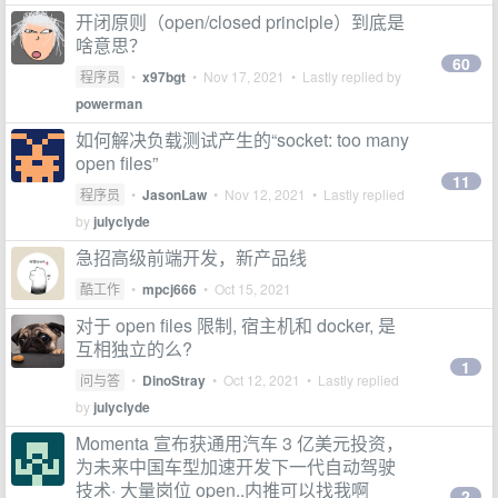
开闭原则（open/closed principle）到底是
啥意思？
60
程序员
•
x97bgt
•
Nov 17, 2021
• Lastly replied by
powerman
如何解决负载测试产生的“socket: too many
open files”
11
程序员
•
JasonLaw
•
Nov 12, 2021
• Lastly replied
by
julyclyde
急招高级前端开发，新产品线
酷工作
•
mpcj666
•
Oct 15, 2021
对于 open files 限制, 宿主机和 docker, 是
互相独立的么?
1
问与答
•
DinoStray
•
Oct 12, 2021
• Lastly replied
by
julyclyde
Momenta 宣布获通用汽车 3 亿美元投资，
为未来中国车型加速开发下一代自动驾驶
技术· 大量岗位 open..内推可以找我啊
2