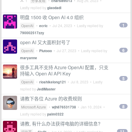
1
分享发现
•
charslee013
•
Aug 26, 2023
•
Lastly replied by
giaodadi
明盘 1500 收 Open AI 4.0 组织
1
OpenAI
•
ecric
•
Jul 24, 2023
• Lastly replied by
790002517zzy
open AI 又大面积封号了
6
OpenAI
•
Plutooo
•
Jul 27, 2023
• Lastly replied by
maryanne
很多工具不支持 Azure OpenAI 配置，只支
持输入 Open AI API Key
5
OpenAI
•
rioshikelong121
•
Jul 8, 2023
• Lastly
replied by
JediMaster
请教下各位 Azure 的收费规则
8
Microsoft Azure
•
wjh876531738
•
Jan 10, 2024
•
Lastly replied by
palm0322
请教, 有什么办法获得电脑的详细信息?
11
问与答
•
•
Jun 14, 2023
• Lastly replied by