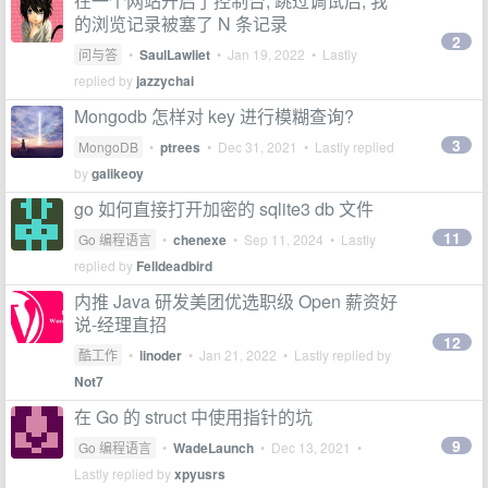
在一个网站开启了控制台, 跳过调试后, 我
的浏览记录被塞了 N 条记录
2
问与答
•
SaulLawliet
•
Jan 19, 2022
• Lastly
replied by
jazzychai
Mongodb 怎样对 key 进行模糊查询?
3
MongoDB
•
ptrees
•
Dec 31, 2021
• Lastly replied
by
galikeoy
go 如何直接打开加密的 sqlite3 db 文件
11
Go 编程语言
•
chenexe
•
Sep 11, 2024
• Lastly
replied by
Felldeadbird
内推 Java 研发美团优选职级 Open 薪资好
说-经理直招
12
酷工作
•
linoder
•
Jan 21, 2022
• Lastly replied by
Not7
在 Go 的 struct 中使用指针的坑
9
Go 编程语言
•
WadeLaunch
•
Dec 13, 2021
•
Lastly replied by
xpyusrs