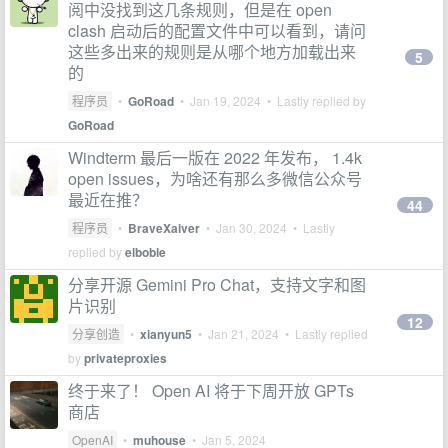
阅中没找到这几条规则，但是在 open
clash 启动后的配置文件中可以看到，请问
这些多出来的规则是从哪个地方加载出来
5
的
程序员
•
GoRoad
•
Jan 19, 2024
• Lastly replied by
GoRoad
Windterm 最后一版在 2022 年发布， 1.4k
open issues，为啥还有那么多微信公众号
最近在推？
44
程序员
•
BraveXaiver
•
Jan 30, 2024
• Lastly
replied by
elboble
分享开源 Gemini Pro Chat，支持文字和图
片识别
12
分享创造
•
xianyun5
•
Jan 21, 2024
• Lastly replied
by
privateproxies
终于来了！ Open AI 将于下周开放 GPTs
商店
OpenAI
•
muhouse
•
Jan 5, 2024