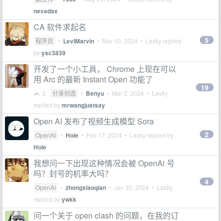
nevadax
CA 软件求起名
5
程序员
•
LeviMarvin
•
Mar 10, 2024
• Lastly replied
by
ysc3839
开发了一个小工具， Chrome 上现在可以
用 Arc 的最新 Instant Open 功能了
19
2
分享创造
•
Benyu
•
Mar 2, 2024
• Lastly
replied by
mrwangjustsay
Open AI 发布了视频生成模型 Sora
2
OpenAI
•
Hole
•
Feb 17, 2024
• Lastly replied by
Hole
我想问一下出现这种情况会被 OpenAi 号
吗？封号的机率大吗？
4
OpenAI
•
zhongxiaoqian
•
Jan 30, 2024
• Lastly
replied by
ywkk
问一个关于 open clash 的问题，在我的订