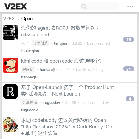
V2EX
Open
›
派你的 agent 去解决开放数学问题 -
mission.land
18
1
分享创造
•
timqian
•
Jul 22
• Lastly replied
by
timqian
kimi code 和 open code 应该选哪个？
21
程序员
•
hanbaoji
•
Jun 24
• Lastly replied by
hanbaoji
基于 Open-Launch 搭了一个 Product Hunt
类似的网站： Next Launch
4
分享创造
•
ruguodev
•
Apr 29
• Lastly replied by
ruguodev
求助 codebuddy 怎么关闭终端的 Open
"http://localhost:2025/" in CodeBuddy (Ctrl
+ 单击) 这个设置