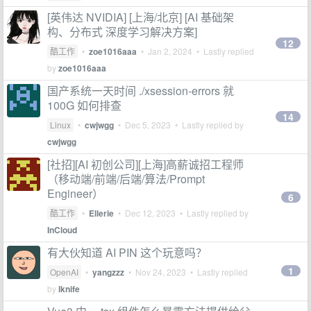
[英伟达 NVIDIA] [上海/北京] [AI 基础架
构、分布式 深度学习解决方案]
12
酷工作
•
zoe1016aaa
•
Jan 2, 2024
• Lastly replied
by
zoe1016aaa
国产系统一天时间 ./xsession-errors 就
100G 如何排查
14
Linux
•
cwjwgg
•
Dec 5, 2023
• Lastly replied by
cwjwgg
[社招][AI 初创公司][上海]高薪诚招工程师
（移动端/前端/后端/算法/Prompt
Engineer）
6
酷工作
•
Ellerie
•
Dec 12, 2023
• Lastly replied by
InCloud
有大伙知道 AI PIN 这个玩意吗？
1
OpenAI
•
yangzzz
•
Nov 24, 2023
• Lastly replied
by
lknife