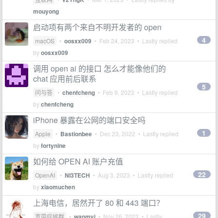
mouyong
启动项有两个来自不明开发者的 open
4
macOS
•
oosxx009
•
Feb 24, 2023
• Lastly replied
by
oosxx009
调用 open ai 的接口 怎么才能像他们的
chat 应用前后联系
5
问与答
•
chenfcheng
•
Feb 9, 2023
• Lastly replied
by
chenfcheng
iPhone 暴露在公网的端口安全吗
1
Apple
•
Bastionbee
•
Dec 23, 2022
• Lastly replied
by
fortynine
如何给 OPEN AI 账户充值
22
OpenAI
•
NI3TECH
•
Aug 3, 2023
• Lastly replied
by
xiaomuchen
上海电信，居然开了 80 和 443 端口？
29
宽带症候群
•
wanmyj
•
Nov 26, 2022
• Lastly