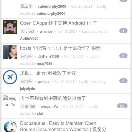
酷工作
•
cutemurphy2000
•
Sep 25, 2021
• Lastly
replied by
cutemurphy2000
Open GApps 终于支持 Android 11 了
1
Android
•
whenov
•
Jul 13, 2021
• Lastly replied by
AoEiuV020
hosts 里配置 1.1.1.1 是什么操作？很骚！
6
问与答
•
JinTianYi456
•
Mar 16, 2021
• Lastly
replied by
msg7086
求助， ulimit 参数改了无效
5
问与答
•
weifan
•
Mar 17, 2021
• Lastly replied by
julyclyde
再也不想看到中转的确认页面了
22
分享创造
•
elegantYu
•
Mar 11, 2021
• Lastly
replied by
xlui
Docusaurus · Easy to Maintain Open
Source Documentation Websites | 极客分