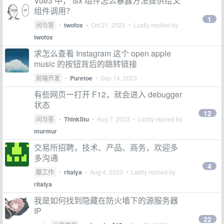
Vue3 中， tsx 组件怎么暴露方法提供给父
组件调用？
1
问与答
•
twofox
•
Oct 21, 2023
• Lastly replied by
twofox
求怎么查看 Instagram 这个 open apple
music 的按钮背后的跳转链接
前端开发
•
Puretoe
•
Sep 14, 2023
有些网页一打开 F12，就会进入 debugger
状态
12
问与答
•
ThinkStu
•
Aug 7, 2023
• Lastly replied by
murmur
交易所招聘，技术、产品、商务，欢迎多
多沟通
4
酷工作
•
ritalya
•
Aug 4, 2023
• Lastly replied by
ritalya
我是如何找到隐藏在防火墙下的源服务器
IP
22