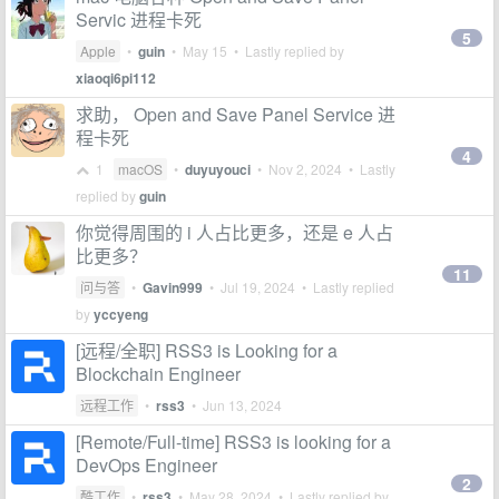
Servic 进程卡死
5
Apple
•
guin
•
May 15
• Lastly replied by
xiaoqi6pi112
求助， Open and Save Panel Service 进
程卡死
4
1
macOS
•
duyuyouci
•
Nov 2, 2024
• Lastly
replied by
guin
你觉得周围的 i 人占比更多，还是 e 人占
比更多？
11
问与答
•
Gavin999
•
Jul 19, 2024
• Lastly replied
by
yccyeng
[远程/全职] RSS3 is Looking for a
Blockchain Engineer
远程工作
•
rss3
•
Jun 13, 2024
[Remote/Full-time] RSS3 is looking for a
DevOps Engineer
2
酷工作
•
rss3
•
May 28, 2024
• Lastly replied by