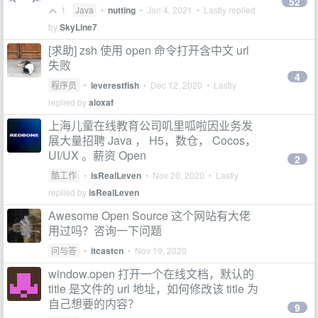
52
1
Java
•
nutting
•
Jan 4, 2021
• Lastly replied
by
SkyLine7
[求助] zsh 使用 open 命令打开含中文 url
失败
4
程序员
•
leverestfish
•
Dec 12, 2020
• Lastly
replied by
aloxaf
上海儿童在线教育公司叽里呱啦因业务发
展大量招聘 Java ， H5，数仓， Cocos，
UI/UX 。薪资 Open
2
酷工作
•
isRealLeven
•
Nov 20, 2020
• Lastly
replied by
isRealLeven
Awesome Open Source 这个网站有大佬
用过吗？咨询一下问题
问与答
•
itcastcn
•
Nov 19, 2020
window.open 打开一个在线文档，默认的
title 是文件的 url 地址，如何修改该 title 为
自己想要的内容？
9