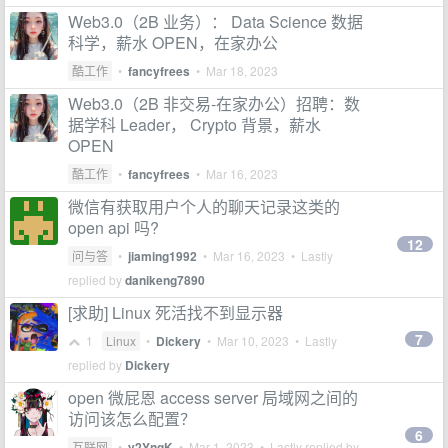
Web3.0（2B 业务）： Data Science 数据
科学，薪水 OPEN，在家办公
酷工作
•
fancyfrees
•
Mar 18, 2023
Web3.0（2B 非交易-在家办公）招聘：数
据学科 Leader， Crypto 背景，薪水
OPEN
酷工作
•
fancyfrees
•
Mar 16, 2023
微信有获取用户个人的聊天记录这类的
open api 吗?
12
问与答
•
jiaming1992
•
Mar 16, 2023
• Lastly
replied by
danikeng7890
[求助] Linux 死活找不到显示器
7
1
Linux
•
Dickery
•
Mar 10, 2023
• Lastly
replied by
Dickery
open 微屁恩 access server 局域网之间的
访问该怎么配置？
6
互联网
•
v2YngK
•
Mar 1, 2023
• Lastly replied by