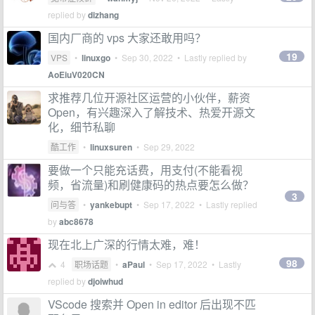
replied by
dizhang
国内厂商的 vps 大家还敢用吗？
19
VPS
•
linuxgo
•
Sep 30, 2022
• Lastly replied by
AoEiuV020CN
求推荐几位开源社区运营的小伙伴，薪资
Open，有兴趣深入了解技术、热爱开源文
化，细节私聊
酷工作
•
linuxsuren
•
Sep 29, 2022
要做一个只能充话费，用支付(不能看视
频，省流量)和刷健康码的热点要怎么做？
3
问与答
•
yankebupt
•
Sep 17, 2022
• Lastly replied
by
abc8678
现在北上广深的行情太难，难！
98
4
职场话题
•
aPaul
•
Sep 17, 2022
• Lastly
replied by
djoiwhud
VScode 搜索并 Open in editor 后出现不匹