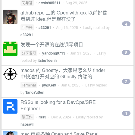
问与答
•
erwin985211
•
Aug 29, 2025
github repo 上的 Open with xxx 以前好像
看到过 Idea,但是现在没了
4
问与答
•
a33291
•
Aug 16, 2025
• Lastly replied by
a33291
发现一个开源的在线钢琴项目
8
分享发现
•
yandong9713
•
Jan 31, 2025
• Lastly
replied by
itsbu1denh
macos 的 Ghostty，大家是怎么从 finder
中快速打开对应的 Ghostty 终端的
2
Terminal
•
pygKent
•
Jan 6, 2025
• Lastly replied
by
TangYuSen
RSS3 is looking for a DevOps/SRE
Engineer
1
酷工作
•
rss3
•
Dec 9, 2024
• Lastly replied by
haoswil
mac 电脑各种 Open and Save Panel