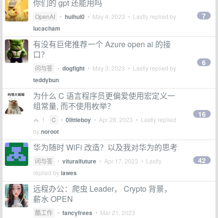
你们的 gpt 还能用吗
7
OpenAI
•
huihui0
•
May 4, 2023
• Lastly replied by
lucacham
有没有巨佬推荐一个 Azure open ai 的接
口？
6
问与答
•
dogfight
•
May 3, 2023
• Lastly replied by
teddybun
为什么 C 语言程序员更偏爱使用宏定义一
组常量, 而不使用枚举？
16
1
C
•
0littleboy
•
Apr 28, 2023
• Lastly replied
by
noroot
华为随时 WiFi 改造？以及我对华为的思考
42
问与答
•
vituralfuture
•
Apr 17, 2023
• Lastly
replied by
iawes
远程办公：爬虫 Leader， Crypto 背景，
薪水 OPEN
酷工作
•
fancyfrees
•
Mar 21, 2023