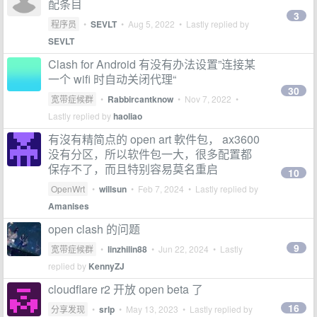
配条目
3
程序员
•
SEVLT
•
Aug 5, 2022
• Lastly replied by
SEVLT
Clash for Android 有没有办法设置”连接某
一个 wifi 时自动关闭代理“
30
宽带症候群
•
Rabbircantknow
•
Nov 7, 2022
•
Lastly replied by
haoliao
有沒有精简点的 open art 軟件包， ax3600
没有分区，所以软件包一大，很多配置都
保存不了，而且特别容易莫名重启
10
OpenWrt
•
willsun
•
Feb 7, 2024
• Lastly replied by
Amanises
open clash 的问题
9
宽带症候群
•
linzhilin88
•
Jun 22, 2024
• Lastly
replied by
KennyZJ
cloudflare r2 开放 open beta 了
16
分享发现
•
srlp
•
May 13, 2023
• Lastly replied by