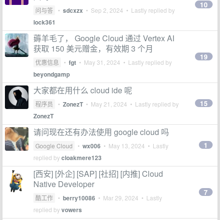
10
问与答
•
sdcxzx
•
Sep 2, 2024
• Lastly replied by
lock361
薅羊毛了， Google Cloud 通过 Vertex AI
获取 150 美元赠金，有效期 3 个月
19
优惠信息
•
fgt
•
May 31, 2024
• Lastly replied by
beyondgamp
大家都在用什么 cloud ide 呢
15
程序员
•
ZonezT
•
May 21, 2024
• Lastly replied by
ZonezT
请问现在还有办法使用 google cloud 吗
1
Google Cloud
•
wx006
•
May 13, 2024
• Lastly
replied by
cloakmere123
[西安] [外企] [SAP] [社招] [内推] Cloud
Native Developer
7
酷工作
•
berry10086
•
Mar 29, 2024
• Lastly
replied by
vowers