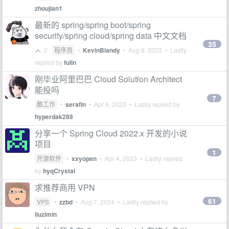
zhoujian1
最新的 spring/spring boot/spring
security/spring cloud/spring data 中文文档
35
2
程序员
•
KevinBlandy
•
Aug 8, 2023
• Lastly
replied by
fulin
刚毕业阿里巴巴 Cloud Solution Architect
能投吗
7
酷工作
•
serafin
•
Apr 6, 2023
• Lastly replied by
hyperdak288
分享一个 Spring Cloud 2022.x 开发的小说
项目
1
开源软件
•
xxyopen
•
Apr 4, 2023
• Lastly replied
by
hyqCrystal
求推荐商用 VPN
61
VPS
•
zzbd
•
Aug 7, 2024
• Lastly replied by
liuzimin