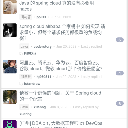
Java 的 spring cloud 真的没有必要用
nacos
问与答
•
ppllss
•
Jun 20, 2023
spring cloud alibaba 全家桶中 如何实现 请
求量小，但每个请求任务都很重的负载均
衡？
6
Java
•
coderstory
•
Jun 20, 2023
• Lastly replied
by
Pil0tXia
阿里云、腾讯云、华为云、百度智能云、
谷歌 cloud、微软 cloud 那个价格最便宜？
4
问与答
•
hj960511
•
Jun 20, 2023
• Lastly replied
by
futandrew
请教一个奇怪的问题，关于 Spring cloud
的一个配置
6
Java
•
xuanbg
•
Jun 8, 2023
• Lastly replied by
xuanbg
[广州] DBA x 1, 大数据工程师 x1 DevOps