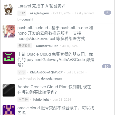
Laravel 完成了 A 轮融资🎉
6
PHP
•
akagishigeru
•
Oct 11, 2024
• Lastly replied
by
couashi
push-all-in-cloud - 基于 push-all-in-one 和
hono 开发的云函数推送服务。支持
nodejs/docker/vercel 等多种部署方式
开源软件
•
CaoMeiYouRen
•
Jul 5, 2024
申请 Oracle Cloud 免费套餐的朋友们，你
们的 paymentGatewayAuthAVSCode 都是
啥？
10
VPS
•
KMpAn8Obw1QhPoEP
•
Jul 31, 2024
•
Lastly replied by
dongqianyuan
Adobe Creative Cloud Plan 快到期, 现在
在哪边购买比较便宜?
问与答
•
lightionight
•
Jun 28, 2024
oracle cloud 账号突然不能登录了，可以找
回吗