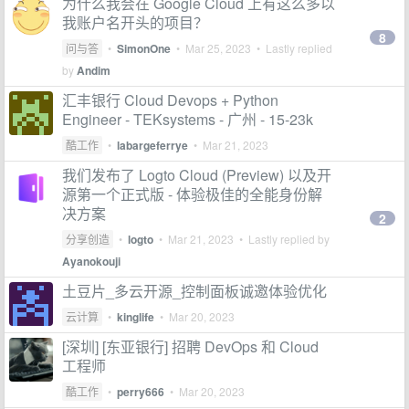
为什么我会在 Google Cloud 上有这么多以
我账户名开头的项目？
8
问与答
•
SimonOne
•
Mar 25, 2023
• Lastly replied
by
Andim
汇丰银行 Cloud Devops + Python
Engineer - TEKsystems - 广州 - 15-23k
酷工作
•
labargeferrye
•
Mar 21, 2023
我们发布了 Logto Cloud (Preview) 以及开
源第一个正式版 - 体验极佳的全能身份解
决方案
2
分享创造
•
logto
•
Mar 21, 2023
• Lastly replied by
Ayanokouji
土豆片_多云开源_控制面板诚邀体验优化
云计算
•
kinglife
•
Mar 20, 2023
[深圳] [东亚银行] 招聘 DevOps 和 Cloud
工程师
酷工作
•
perry666
•
Mar 20, 2023