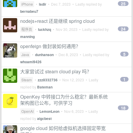
25
iPhone
•
lsdir
•
Dec 7, 2023
• Lastly replied by
bernabeu7
nodejs+react 还是继续 spring cloud
24
程序员
•
luckhzq
•
Nov 30, 2023
• Lastly replied by
manning
openfeign 做封装如何通用？
5
Java
•
dunhanson
•
Dec 8, 2023
• Lastly replied by
whoami9426
大家尝试过 steam cloud play 吗？
1
Steam
•
zzz8332736
•
Nov 12, 2023
• Lastly
replied by
Bateman
OpenKey 中转接口为什么稳定？最新系统
架构图已公布，可供学习
18
OpenAI
•
LemonLeon
•
Nov 6, 2023
• Lastly
replied by
aigcbest
google cloud 如何给虚拟机选择固定带宽