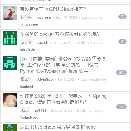
有没有便宜的 GPU Cloud 推荐？
7
问与答
•
searene
•
Sep 19, 2024
• Lastly replied
by
nexmoe
多服务的 docker 方案该如何正确实现？
5
云计算
•
rqzrqh
•
Jan 5, 2024
• Lastly replied by
julyclyde
[远程][内推] 美国创业公司 YC W23 需要 5
年+工作经验的同学 至少熟悉一门语言
Python /Go/Typescript/ Java /C++
32
酷工作
•
AlvinGao
•
Jan 8, 2024
• Lastly replied by
hanhugh
现在是 2023 年 12 月，想学习一下 Spring
Cloud，请问可以看谷粒商城吗？
12
Java
•
zx9481
•
Dec 23, 2023
• Lastly replied by
TuringHero
怎么把 live photo 照片导回去 iPhone