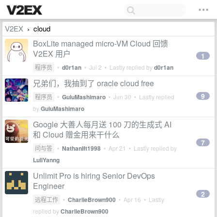
V2EX
cloud
›
BoxLite managed micro-VM Cloud 回馈
V2EX 用户
1
程序员
•
d0r1an
•
Jul 2
• Lastly replied by
d0r1an
兄弟们，我抽到了 oracle cloud free
9
程序员
•
GuluMashimaro
•
Jun 30
• Lastly replied
by
GuluMashimaro
Google 大善人每月送 100 刀的生成式 AI
和 Cloud 赠金用来干什么
7
问与答
•
NathanIft1998
•
Apr 21
• Lastly replied by
LuliYanng
Unlimit Pro is hiring Senior DevOps
Engineer
2
远程工作
•
CharlieBrown900
•
Apr 16
• Lastly
replied by
CharlieBrown900