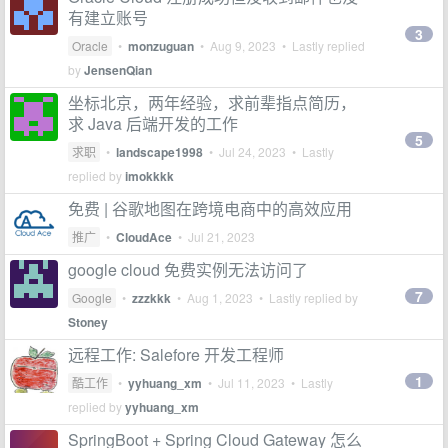
有建立账号
3
Oracle
•
monzuguan
•
Aug 9, 2023
• Lastly replied
by
JensenQian
坐标北京，两年经验，求前辈指点简历，
求 Java 后端开发的工作
5
求职
•
landscape1998
•
Jul 24, 2023
• Lastly
replied by
imokkkk
免费 | 谷歌地图在跨境电商中的高效应用
推广
•
CloudAce
•
Jul 21, 2023
google cloud 免费实例无法访问了
7
Google
•
zzzkkk
•
Aug 1, 2023
• Lastly replied by
Stoney
远程工作: Salefore 开发工程师
1
酷工作
•
yyhuang_xm
•
Jul 11, 2023
• Lastly
replied by
yyhuang_xm
SpringBoot + Spring Cloud Gateway 怎么