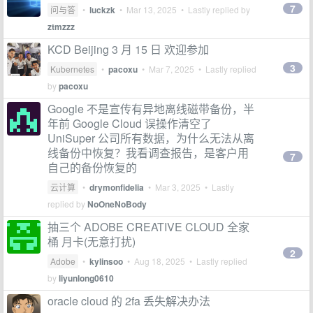
7
问与答
•
luckzk
•
Mar 13, 2025
• Lastly replied by
ztmzzz
KCD Beijing 3 月 15 日 欢迎参加
3
Kubernetes
•
pacoxu
•
Mar 7, 2025
• Lastly replied
by
pacoxu
Google 不是宣传有异地离线磁带备份，半
年前 Google Cloud 误操作清空了
UniSuper 公司所有数据，为什么无法从离
线备份中恢复？我看调查报告，是客户用
7
自己的备份恢复的
云计算
•
drymonfidelia
•
Mar 3, 2025
• Lastly
replied by
NoOneNoBody
抽三个 ADOBE CREATIVE CLOUD 全家
桶 月卡(无意打扰)
2
Adobe
•
kylinsoo
•
Aug 18, 2025
• Lastly replied
by
liyunlong0610
oracle cloud 的 2fa 丢失解决办法