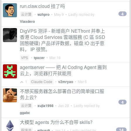
run.claw.cloud 挂了吗
4
云计算
•
wzhpro
•
May 9
• Lastly replied by
Viaxdero
DigVPS 测评 - 新增商户 NETfront 并奉上
香港 Cloud Services 雲端服務 (C 區 SSD
固態硬碟) 产品详评数据，磁盘 IO 出乎意
料， IP 很赞。
VPS
•
tpxcer
•
Mar 16
agentserver —— 把 AI Coding Agent 搬到
云上，浏览器打开就能用
1
Claude Code
•
v2mryao
•
Mar 6
不想买服务器怎么部署自己的简单接口服
务上云?
4
云计算
•
xujia1998
•
Jan 28
• Lastly replied by
ggabc
大模型 agents 为什么不自带 skills？
14
程序员
•
ethusdt
•
Jan 14
• Lastly replied by