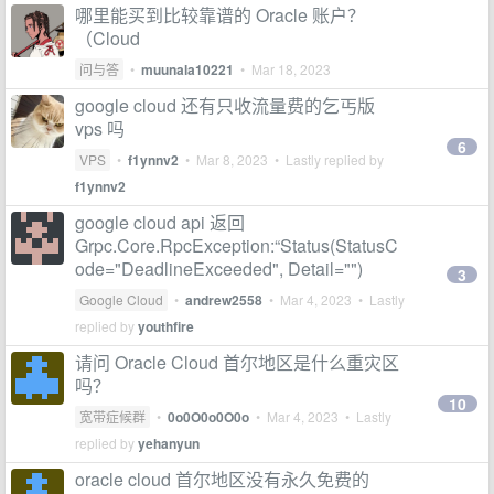
哪里能买到比较靠谱的 Oracle 账户？
（Cloud
问与答
•
muunala10221
•
Mar 18, 2023
google cloud 还有只收流量费的乞丐版
vps 吗
6
VPS
•
f1ynnv2
•
Mar 8, 2023
• Lastly replied by
f1ynnv2
google cloud api 返回
Grpc.Core.RpcException:“Status(StatusC
ode="DeadlineExceeded", Detail="")
3
Google Cloud
•
andrew2558
•
Mar 4, 2023
• Lastly
replied by
youthfire
请问 Oracle Cloud 首尔地区是什么重灾区
吗？
10
宽带症候群
•
0o0O0o0O0o
•
Mar 4, 2023
• Lastly
replied by
yehanyun
oracle cloud 首尔地区没有永久免费的