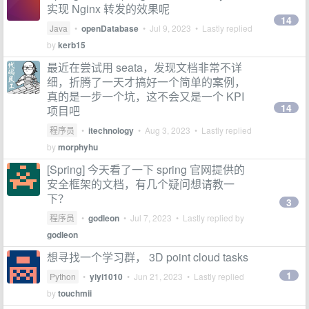
实现 Nginx 转发的效果呢
14
Java
•
openDatabase
•
Jul 9, 2023
• Lastly replied
by
kerb15
最近在尝试用 seata，发现文档非常不详
细，折腾了一天才搞好一个简单的案例，
真的是一步一个坑，这不会又是一个 KPI
14
项目吧
程序员
•
itechnology
•
Aug 3, 2023
• Lastly replied
by
morphyhu
[Spring] 今天看了一下 spring 官网提供的
安全框架的文档，有几个疑问想请教一
下？
3
程序员
•
godleon
•
Jul 7, 2023
• Lastly replied by
godleon
想寻找一个学习群， 3D point cloud tasks
1
Python
•
yiyi1010
•
Jun 21, 2023
• Lastly replied
by
touchmii