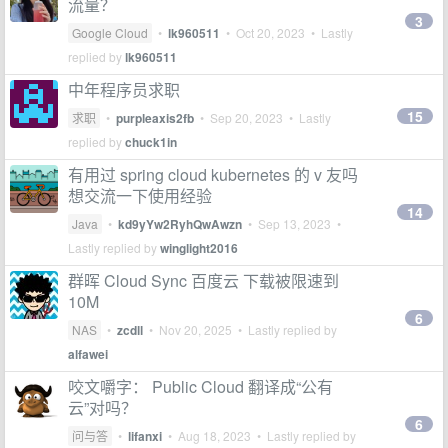
流量？
3
Google Cloud
•
lk960511
•
Oct 20, 2023
• Lastly
replied by
lk960511
中年程序员求职
15
求职
•
purpleaxis2fb
•
Sep 20, 2023
• Lastly
replied by
chuck1in
有用过 spring cloud kubernetes 的 v 友吗
想交流一下使用经验
14
Java
•
kd9yYw2RyhQwAwzn
•
Sep 13, 2023
•
Lastly replied by
winglight2016
群晖 Cloud Sync 百度云 下载被限速到
10M
6
NAS
•
zcdll
•
Nov 20, 2025
• Lastly replied by
alfawei
咬文嚼字： Public Cloud 翻译成“公有
云”对吗？
6
问与答
•
lifanxi
•
Aug 18, 2023
• Lastly replied by