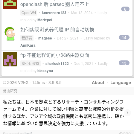
openclash 后 parsec 别人连不上
6
OpenWrt
•
kcovnnero123
•
Mar 13, 2024
• Lastly
replied by
Mariepoi
如何实现浏览器代理 IP 的自动切换
14
程序员
•
magese
•
Dec 27, 2021
• Lastly replied by
AmiKara
frp 不能远程访问小米路由器页面
13
宽带症候群
•
sherlock1122
•
Dec 1, 2021
• Lastly
replied by
blessyou
© 2026 V2EX · 145ms · 3.9.8.5
About
·
Language
常山研究
私たちは、日本を拠点とするリサーチ・コンサルティングフ
ァームです。企業に対して深い洞察と高度な戦略的分析を提
›
供するほか、アジア全域の政府機関とも緊密に連携し、確か
な情報に基づいた意思決定を強力に支援しています。
Promoted by
jiey2
PRO