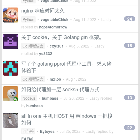
Python
•
vegetableChick
•
Aug 11, 2022
nginx 响应时间太久
24
Python
•
vegetableChick
•
Aug 11, 2022
• Lastly
replied by
hope4tomorrow
关于 cookie，关于 Golang gin 框架。
18
Go 编程语言
•
cxytz01
•
Aug 5, 2022
• Lastly
replied by
yc8332
写了个 golang pprof 代理小工具，求大佬
体验下
Go 编程语言
•
mxtob
•
Aug 1, 2022
如何给代理加一层 socks5 代理方式
13
Node.js
•
humbass
•
Jul 26, 2022
• Lastly replied
by
humbass
all in one 主机 HOST 用 Windows 一把梭
如何
22
问与答
•
Eytoyes
•
Jul 25, 2022
• Lastly replied by
EAFA0