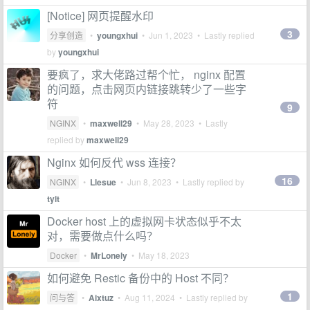
[Notice] 网页提醒水印
3
分享创造
•
youngxhui
•
Jun 1, 2023
• Lastly replied
by
youngxhui
要疯了，求大佬路过帮个忙， nginx 配置
的问题，点击网页内链接跳转少了一些字
符
9
NGINX
•
maxwell29
•
May 28, 2023
• Lastly
replied by
maxwell29
Nginx 如何反代 wss 连接？
16
NGINX
•
Llesue
•
Jun 8, 2023
• Lastly replied by
tyit
Docker host 上的虚拟网卡状态似乎不太
对，需要做点什么吗？
Docker
•
MrLonely
•
May 18, 2023
如何避免 Restic 备份中的 Host 不同？
1
问与答
•
Aixtuz
•
Aug 11, 2024
• Lastly replied by