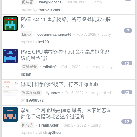
问与答
•
wangxiaoaer
•
Oct 20, 2022
• Lastly
replied by
wangxiaoaer
PVE 7.2-11 重启网络，所有虚拟机无法联
网
7
Linux
•
documentzhangx66
•
Feb 7, 2025
• Lastly
replied by
Int100
PVE CPU 类型选择 host 会提高虚拟化逃
逸的风险吗？
12
信息安全
•
edis0n0
•
Oct 1, 2022
• Lastly replied by
ihciah
[求助] 科学的环境下，打不开 github
23
宽带症候群
•
iyuanze
•
Oct 5, 2022
• Lastly replied
by
la9998372
拿到一个网址想要 ping 域名，大家是怎么
简化手动提取域名这个过程的
12
问与答
•
FrankAdler
•
Sep 27, 2022
• Lastly
replied by
LindsayZhou