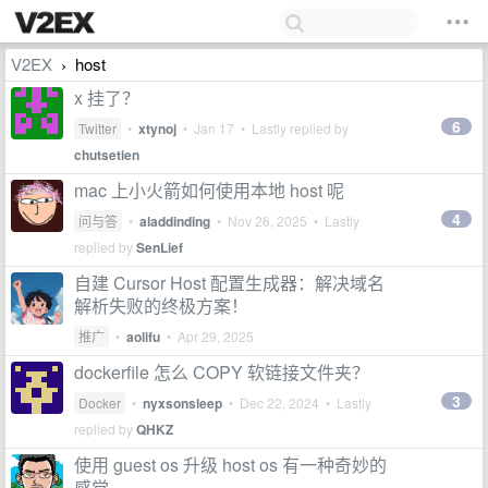
V2EX
host
›
x 挂了？
6
Twitter
•
xtynoj
•
Jan 17
• Lastly replied by
chutsetien
mac 上小火箭如何使用本地 host 呢
4
问与答
•
aladdinding
•
Nov 26, 2025
• Lastly
replied by
SenLief
自建 Cursor Host 配置生成器：解决域名
解析失败的终极方案！
推广
•
aolifu
•
Apr 29, 2025
dockerfile 怎么 COPY 软链接文件夹？
3
Docker
•
nyxsonsleep
•
Dec 22, 2024
• Lastly
replied by
QHKZ
使用 guest os 升级 host os 有一种奇妙的
感觉