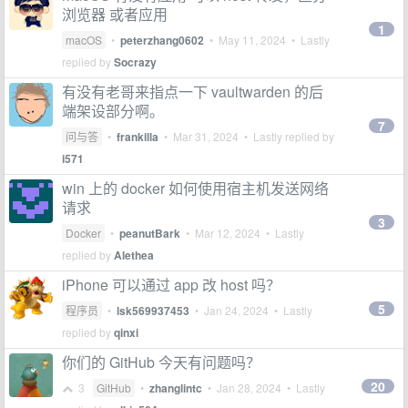
浏览器 或者应用
1
macOS
•
peterzhang0602
•
May 11, 2024
• Lastly
replied by
Socrazy
有没有老哥来指点一下 vaultwarden 的后
端架设部分啊。
7
问与答
•
frankilla
•
Mar 31, 2024
• Lastly replied by
i571
win 上的 docker 如何使用宿主机发送网络
请求
3
Docker
•
peanutBark
•
Mar 12, 2024
• Lastly
replied by
Alethea
iPhone 可以通过 app 改 host 吗？
5
程序员
•
lsk569937453
•
Jan 24, 2024
• Lastly
replied by
qinxi
你们的 GitHub 今天有问题吗？
20
3
GitHub
•
zhanglintc
•
Jan 28, 2024
• Lastly