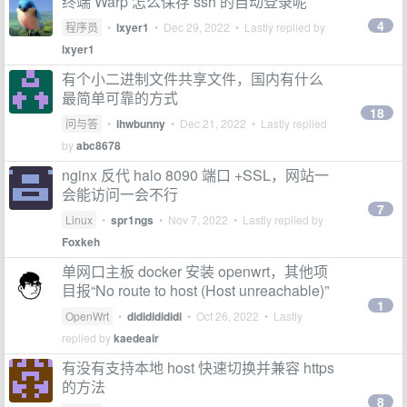
终端 Warp 怎么保存 ssh 的自动登录呢
4
程序员
•
lxyer1
•
Dec 29, 2022
• Lastly replied by
lxyer1
有个小二进制文件共享文件，国内有什么
最简单可靠的方式
18
问与答
•
ihwbunny
•
Dec 21, 2022
• Lastly replied
by
abc8678
nginx 反代 halo 8090 端口 +SSL，网站一
会能访问一会不行
7
Linux
•
spr1ngs
•
Nov 7, 2022
• Lastly replied by
Foxkeh
单网口主板 docker 安装 openwrt，其他项
目报“No route to host (Host unreachable)”
1
OpenWrt
•
didididididi
•
Oct 26, 2022
• Lastly
replied by
kaedeair
有没有支持本地 host 快速切换并兼容 https
的方法
8