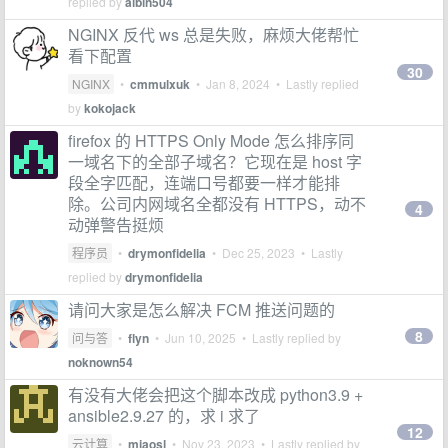
replied by
albin504
NGINX 反代 ws 总是失败，麻烦大佬帮忙
看下配置
30
NGINX
•
cmmulxuk
•
Jan 8, 2024
• Lastly replied
by
kokojack
firefox 的 HTTPS Only Mode 怎么排序同
一域名下的全部子域名？它现在是 host 字
段全字匹配，连端口号都要一样才能排
除。公司内网域名全都没有 HTTPS，动不
4
动弹警告挺烦
程序员
•
drymonfidelia
•
Dec 25, 2023
• Lastly
replied by
drymonfidelia
请问大家是怎么解决 FCM 推送问题的
8
问与答
•
flyn
•
Jun 10, 2025
• Lastly replied by
noknown54
有没有大佬会把这个脚本改成 python3.9 +
ansible2.9.27 的，求 i 求了
12
云计算
•
miaosl
•
Nov 23, 2023
• Lastly replied by