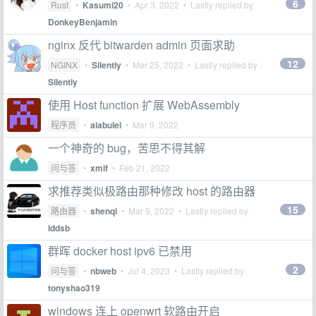
6
Rust
•
Kasumi20
•
Apr 3, 2022
• Lastly replied by
DonkeyBenjamin
nginx 反代 bitwarden admin 页面求助
12
NGINX
•
Silently
•
Mar 25, 2022
• Lastly replied by
Silently
使用 Host function 扩展 WebAssembly
程序员
•
alabulei
•
Mar 9, 2022
一个神奇的 bug，苦思不得其解
问与答
•
xmlf
•
Feb 21, 2022
求推荐类似极路由那种修改 host 的路由器
15
路由器
•
shenqi
•
Mar 9, 2022
• Lastly replied by
lddsb
群晖 docker host ipv6 已禁用
2
问与答
•
nbweb
•
Jul 4, 2023
• Lastly replied by
tonyshao319
windows 连上 openwrt 软路由开启