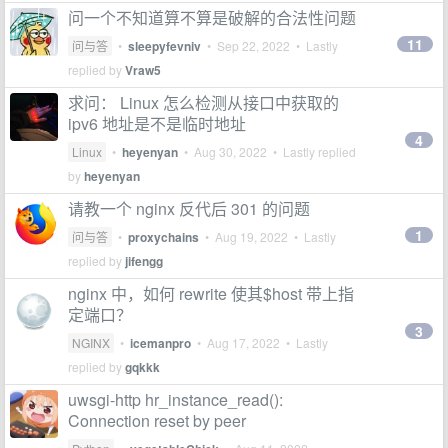
问一个不知道算不算是破解的合法性问题
11
问与答
•
sleepyfevniv
•
Sep 22, 2022
• Lastly
replied by
Vraw5
求问： Linux 怎么检测从接口中获取的
ipv6 地址是不是临时地址
4
Linux
•
heyenyan
•
Aug 30, 2022
• Lastly replied
by
heyenyan
请教一个 nginx 反代后 301 的问题
1
问与答
•
proxychains
•
Aug 19, 2022
• Lastly
replied by
jifengg
nginx 中，如何 rewrite 使其$host 带上指
定端口？
3
NGINX
•
icemanpro
•
Aug 17, 2022
• Lastly
replied by
gqkkk
uwsgi-http hr_instance_read():
Connection reset by peer