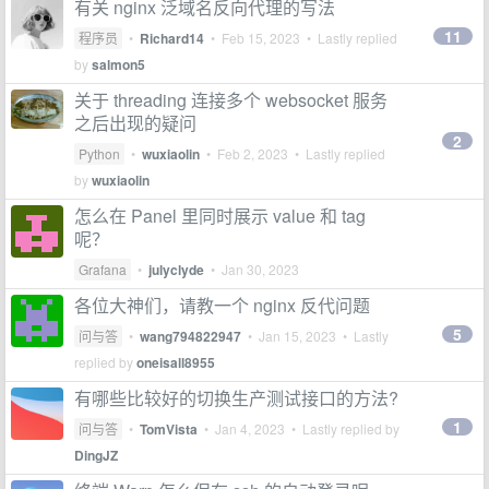
有关 nginx 泛域名反向代理的写法
11
程序员
•
Richard14
•
Feb 15, 2023
• Lastly replied
by
salmon5
关于 threading 连接多个 websocket 服务
之后出现的疑问
2
Python
•
wuxiaolin
•
Feb 2, 2023
• Lastly replied
by
wuxiaolin
怎么在 Panel 里同时展示 value 和 tag
呢？
Grafana
•
julyclyde
•
Jan 30, 2023
各位大神们，请教一个 nginx 反代问题
5
问与答
•
wang794822947
•
Jan 15, 2023
• Lastly
replied by
oneisall8955
有哪些比较好的切换生产测试接口的方法?
1
问与答
•
TomVista
•
Jan 4, 2023
• Lastly replied by
DingJZ