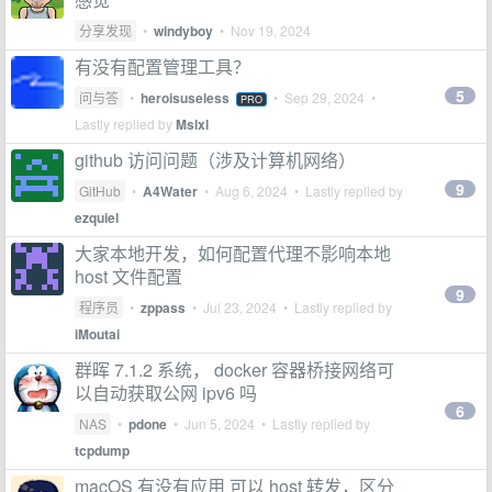
分享发现
•
windyboy
•
Nov 19, 2024
有没有配置管理工具？
5
问与答
•
heroisuseless
•
Sep 29, 2024
•
PRO
Lastly replied by
Mslxl
github 访问问题（涉及计算机网络）
9
GitHub
•
A4Water
•
Aug 6, 2024
• Lastly replied by
ezquiel
大家本地开发，如何配置代理不影响本地
host 文件配置
9
程序员
•
zppass
•
Jul 23, 2024
• Lastly replied by
iMoutai
群晖 7.1.2 系统， docker 容器桥接网络可
以自动获取公网 ipv6 吗
6
NAS
•
pdone
•
Jun 5, 2024
• Lastly replied by
tcpdump
macOS 有没有应用 可以 host 转发，区分