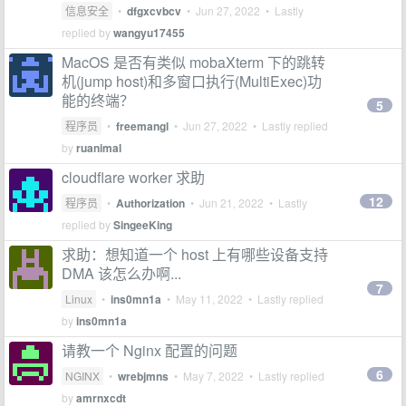
信息安全
•
dfgxcvbcv
•
Jun 27, 2022
• Lastly
replied by
wangyu17455
MacOS 是否有类似 mobaXterm 下的跳转
机(jump host)和多窗口执行(MultiExec)功
能的终端？
5
程序员
•
freemangl
•
Jun 27, 2022
• Lastly replied
by
ruanimal
cloudflare worker 求助
12
程序员
•
Authorization
•
Jun 21, 2022
• Lastly
replied by
SingeeKing
求助：想知道一个 host 上有哪些设备支持
DMA 该怎么办啊...
7
Linux
•
ins0mn1a
•
May 11, 2022
• Lastly replied
by
ins0mn1a
请教一个 Nginx 配置的问题
6
NGINX
•
wrebjmns
•
May 7, 2022
• Lastly replied
by
amrnxcdt