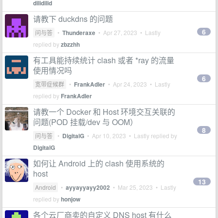
dilidilid
请教下 duckdns 的问题
6
问与答
•
Thunderaxe
•
Apr 27, 2023
• Lastly
replied by
zbzzhh
有工具能持续统计 clash 或者 *ray 的流量
使用情况吗
6
宽带症候群
•
FrankAdler
•
Apr 24, 2023
• Lastly
replied by
FrankAdler
请教一个 Docker 和 Host 环境交互关联的
问题(POD 挂载/dev 与 OOM）
8
问与答
•
DigitalG
•
Apr 10, 2023
• Lastly replied by
DigitalG
如何让 Android 上的 clash 使用系统的
host
13
Android
•
ayyayyayy2002
•
Mar 25, 2023
• Lastly
replied by
honjow
各个云厂商卖的自定义 DNS host 有什么