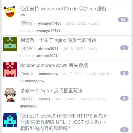
使用支持 websocket 的 cdn 保护 mc 服务
器
54
程序员
•
wangyu17455
•
Jul 24, 2022
• Lastly
replied by
wangyu17455
相请教一个关于 nginx 的反代的问题
5
问与答
•
afmore2021
•
Jul 18, 2022
• Lastly
replied by
afmore2021
docker-compose down 丢失数据
9
Docker
•
ccccccccw
•
Aug 7, 2022
• Lastly replied
by
ccccccccw
请教一个 Nginx 反代配置写法
8
NGINX
•
Kei001
•
Jul 17, 2022
• Lastly replied by
liyunlong5
使用公共 socks5 代理池爬 HTTPS 网站有
泄露/被篡改爬取 URL（HOST 没关系）/
爬取到的内容的风险吗？
5