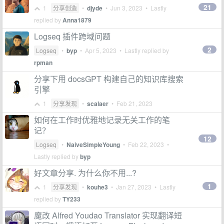
21
1
分享创造
•
djyde
•
Jun 3, 2023
• Lastly
replied by
Anna1879
Logseq 插件跨域问题
2
Logseq
•
byp
•
Apr 5, 2023
• Lastly replied by
rpman
分享下用 docsGPT 构建自己的知识库搜索
引擎
1
分享发现
•
scalaer
•
Feb 21, 2023
如何在工作时优雅地记录无关工作的笔
记？
12
Logseq
•
NaiveSimpleYoung
•
Feb 22, 2023
•
Lastly replied by
byp
好文章分享. 为什么你不用...?
1
1
分享发现
•
kouhe3
•
Jan 27, 2023
• Lastly
replied by
TY233
魔改 Alfred Youdao Translator 实现翻译短