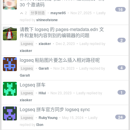
30 个邀请码
16
2
分享创造
•
mayne95
•
Nov 27, 2025
• Lastly
replied by
shineofstone
请教下 logseq 的 pages-metadata.edn 文
件和复制内容到别的编辑器的问题
2
Logseq
•
xiaoker
•
Dec 2, 2023
• Lastly replied by
xiaoker
logseq 粘贴图片要怎么插入相对路径呢
4
Logseq
•
Garalt
•
Nov 24, 2023
• Lastly replied by
Garalt
Logseq 拼车
1
Logseq
•
Hilui
•
Nov 23, 2023
• Lastly replied by
xiaoker
Logseq 拼车官方同步 logseq sync
24
Logseq
•
RubyYoung
•
May 15, 2024
• Lastly
replied by
l3on