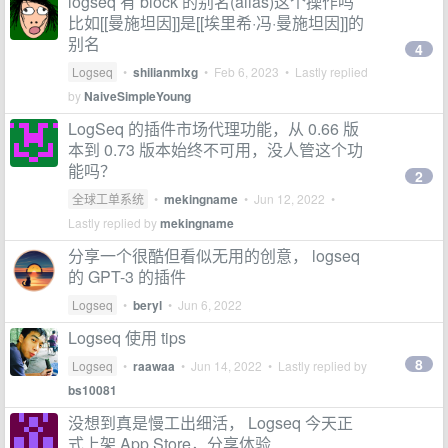
logseq 有 block 的别名(alias)这个操作吗
比如[[曼施坦因]]是[[埃里希·冯·曼施坦因]]的
别名
4
Logseq
•
shilianmlxg
•
Feb 6, 2023
• Lastly replied
by
NaiveSimpleYoung
LogSeq 的插件市场代理功能，从 0.66 版
本到 0.73 版本始终不可用，没人管这个功
能吗？
2
全球工单系统
•
mekingname
•
Jun 12, 2022
•
Lastly replied by
mekingname
分享一个很酷但看似无用的创意， logseq
的 GPT-3 的插件
Logseq
•
beryl
•
Jun 6, 2022
Logseq 使用 tips
8
Logseq
•
raawaa
•
Jun 14, 2022
• Lastly replied by
bs10081
没想到真是慢工出细活， Logseq 今天正
式上架 App Store，分享体验