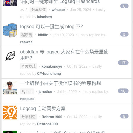
语同时一键添加至 Logseq Flashcards
6
2
分享创造
•
wfnuser
•
Jan 25, 2024
• Lastly
replied by
luischow
logseq 可以一键生成 blog 不？
5
程序员
•
idblife
•
Jan 10, 2023
• Lastly replied by
raawaa
obsidian 与 logseq 大家有在什么场景里使
用吗？
17
奇思妙想
•
kongkongye
•
Oct 19, 2022
• Lastly
replied by
CY4suncheng
一个编程小白关于微信读书的程序构想
18
Python
•
jarodise
•
Jul 14, 2022
• Lastly replied by
ncepuzs
Logseq 自动同步方案
8
分享创造
•
Rebron1900
•
Oct 14, 2022
• Lastly
replied by
Rebron1900