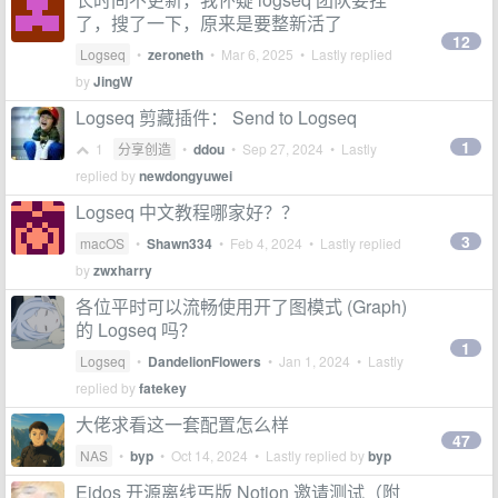
了，搜了一下，原来是要整新活了
12
Logseq
•
zeroneth
•
Mar 6, 2025
• Lastly replied
by
JingW
Logseq 剪藏插件： Send to Logseq
1
1
分享创造
•
ddou
•
Sep 27, 2024
• Lastly
replied by
newdongyuwei
Logseq 中文教程哪家好？？
3
macOS
•
Shawn334
•
Feb 4, 2024
• Lastly replied
by
zwxharry
各位平时可以流畅使用开了图模式 (Graph)
的 Logseq 吗？
1
Logseq
•
DandelionFlowers
•
Jan 1, 2024
• Lastly
replied by
fatekey
大佬求看这一套配置怎么样
47
NAS
•
byp
•
Oct 14, 2024
• Lastly replied by
byp
Eidos 开源离线丐版 Notion 邀请测试（附