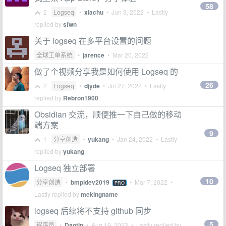
58
2
Logseq
•
xiachu
•
Jun 3, 2022
• Lastly
replied by
sfwn
关于 logseq 在多平台设置的问题
全球工单系统
•
jarence
•
Mar 20, 2022
做了个视频分享我是如何使用 Logseq 的
26
2
Logseq
•
djyde
•
Jul 27, 2022
• Lastly
replied by
Rebron1900
Obsidian 交流，顺便推一下自己做的移动
端方案
9
1
分享创造
•
yukang
•
Jan 24, 2022
• Lastly
replied by
yukang
Logseq 独立部署
10
分享创造
•
bmpidev2019
•
Mar 7, 2022
•
PRO
Lastly replied by
mekingname
logseq 后续将不支持 github 同步
5
程序员
•
Daotin
•
Aug 19, 2023
• Lastly replied by