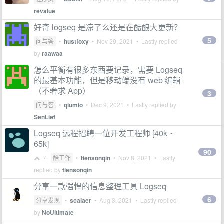
revalue
好奇 logseq 是凉了么还是在酝酿大更新？
5
问与答
•
hustfoxy
•
Nov 29, 2021
• Lastly replied
by
raawaa
怎么平衡有很多东西要记录，需要 Logseq
的最基本功能，但是移动端没有 web 编辑
（不奢求 App）
3
问与答
•
qiumio
•
Dec 9, 2021
• Lastly replied by
SenLief
Logseq 远程招聘一位开发工程师 [40k ~
65k]
90
7
酷工作
•
tiensonqin
•
Nov 8, 2021
• Lastly
replied by
tiensonqin
分享一款强悍的信息整理工具 Logseq
6
分享发现
•
scalaer
•
Aug 3, 2021
• Lastly replied
by
NoUltimate