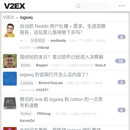
V2EX
logseq
›
自动抓 Reddit 用户吐槽 + 需求，生成洞察
报告，这玩意儿值得做下去吗？
8
1
分享创造
•
wudiandy
•
Jun 17, 2025
• Lastly
replied by
chilaoqi
周经帖的末日？笔记软件已经进入决赛圈
78
Notes
•
Bapper
•
Feb 11
• Lastly replied by
SouLX
logseq 的官网打开怎么没内容了？
3
Logseq
•
BeforeTooLate
•
May 22, 2025
• Lastly
replied by
lrh3321
腾讯的 ima 和 logseq 和 notion 的一点思
考和请教
9
Notion
•
FRHong
•
Jan 29
• Lastly replied by
AaronZxl
长时间不更新，我怀疑 logseq 团队要挂