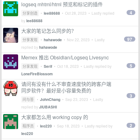
logseq mhtml/html 预览和标记的插件
4
分享创造
•
lee88688
•
Oct 28, 2023
• Lastly replied
by
lee88688
大家的笔记怎么同步的？
97
分享发现
•
hahawode
•
Nov 22, 2023
• Lastly
replied by
hahawode
Memex 推出 Obsidian/Logseq Livesync
5
分享发现
•
Serif
•
Oct 18, 2023
• Lastly replied by
LoneFireBlossom
请问有没有什么不审查速度快的跨客户端
同步软件？最好是小容量免费的
3
问与答
•
JohnChang
•
Sep 23, 2023
• Lastly
replied by
JIUBASHI
大家都怎么用 working copy 的
2
程序员
•
leo220
•
Sep 18, 2023
• Lastly replied by
leo220