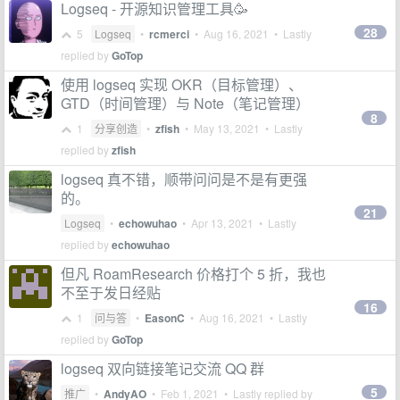
Logseq - 开源知识管理工具🥳
28
5
Logseq
•
rcmerci
•
Aug 16, 2021
• Lastly
replied by
GoTop
使用 logseq 实现 OKR（目标管理）、
GTD（时间管理）与 Note（笔记管理）
8
1
分享创造
•
zfish
•
May 13, 2021
• Lastly
replied by
zfish
logseq 真不错，顺带问问是不是有更强
的。
21
Logseq
•
echowuhao
•
Apr 13, 2021
• Lastly
replied by
echowuhao
但凡 RoamResearch 价格打个 5 折，我也
不至于发日经贴
16
1
问与答
•
EasonC
•
Aug 16, 2021
• Lastly
replied by
GoTop
logseq 双向链接笔记交流 QQ 群
5
推广
•
AndyAO
•
Feb 1, 2021
• Lastly replied by