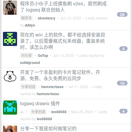
程序员小伙子上班摸鱼刷 v2ex，居然刷成
了 logseq 联合创始人
26
程序员
•
skoofancy
•
Jun 13, 2023
• Lastly replied
by
dddys
现在的 win 上的软件，都不给选择安装目
录了，以后需要格式化系统盘，重装系统
时，该怎么办啊
4
问与答
•
GoTop
•
Jun 13, 2023
• Lastly replied by
solidground
开发了一个非盈利的卡片笔记软件，开
源、免费、永久免费的云同步
10
分享创造
•
hamsterbase
•
Jul 11, 2023
• Lastly
replied by
hamsterbase
logseq drawio 插件
4
1
分享创造
•
lee88688
•
May 25, 2023
• Lastly
replied by
lee88688
分享一下我是如何做笔记的