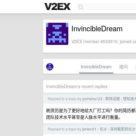
InvincibleDream
V2EX member #532610, joined on
InvincibleDream
提问
InvincibleDream's recent replies
Replied to a topic by
yorhaha123
职场话题
想知道大
›
›
刷资历是为了更好地给大厂打工吗？你的简历都
团队技术水平甚至是人脉水平进行衡量。
Replied to a topic by
jenkin01
长沙
深圳搬家到长沙
›
›