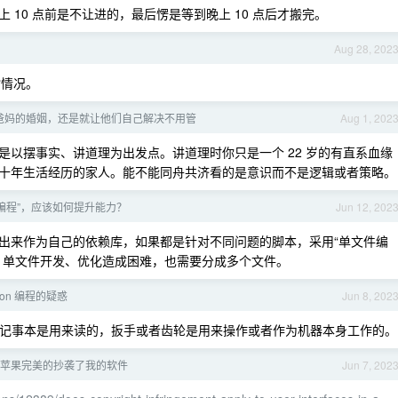
10 点前是不让进的，最后愣是等到晚上 10 点后才搬完。
Aug 28, 202
指情况。
爸妈的婚姻，还是就让他们自己解决不用管
Aug 1, 202
以摆事实、讲道理为出发点。讲道理时你只是一个 22 岁的有直系血缘
十年生活经历的家人。能不能同舟共济看的是意识而不是逻辑或者策略。
编程”，应该如何提升能力？
Jun 12, 202
出来作为自己的依赖库，如果都是针对不同问题的脚本，采用“单文件编
，单文件开发、优化造成困难，也需要分成多个文件。
hon 编程的疑惑
Jun 8, 202
齿轮。记事本是用来读的，扳手或者齿轮是用来操作或者作为机器本身工作的。
C 苹果完美的抄袭了我的软件
Jun 7, 202