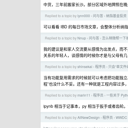
中货，三年前搬家长沙。部分区域外地牌照在晚上 
Replied to a topic by
lynn000
问与答
纳指基金投资
›
›
可以看看 IBD 的每日市场文章，会整体分析纳
Replied to a topic by
Nnup
问与答
怎么稍微帮一下
›
›
我的建议是和家人交流要从感情为出发点，而不是
关系的年轻人，谈感情的时候你才是与父母有几
Replied to a topic by
shinsekai
程序员
只会“单文件
›
›
当有功能复用需求的时候就可以考虑把功能独立
程”也没什么不妥。还有一种就是工程内容过多
Replied to a topic by
marin11
程序员
一些关于 Pyt
›
›
ipynb 相当于记事本，py 相当于扳手或者
Replied to a topic by
AllNewDesign
程序员
WWD
›
›