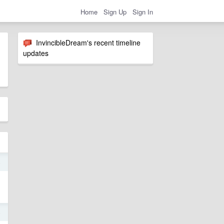
Home
Sign Up
Sign In
InvincibleDream's recent timeline
updates
4
4