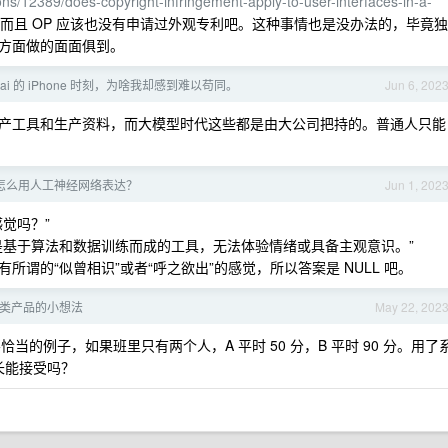
s/12389/does-copyright-infringement-apply-to-user-interfaces-in-a-
而且 OP 应该也没有申请过外观专利吧。这种事情也是没办法的，毕竟独
方面做的面面俱到。
ai 的 iPhone 时刻，为啥我却感到难以苟同。
Jun 6, 202
产工具和生产资料，而大模型时代这些都是由大公司把持的。普通人只能
怎么用人工神经网络表达？
Jun 1, 202
觉吗？”
是基于算法和数据训练而成的工具，无法体验情绪或具备主观意识。”
谓的“似曾相识”或者“呼之欲出”的感觉，所以答案是 NULL 吧。
类产品的小想法
May 22, 202
的例子，如果班里只有两个人，A 平时 50 分，B 平时 90 分。用了
的家长能接受吗？