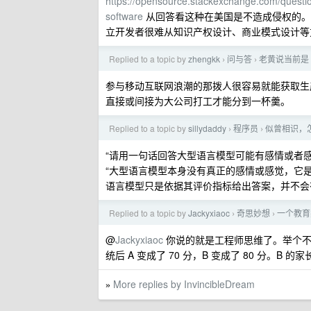
https://opensource.stackexchange.com/question
software
从回答看这种在美国是不造成侵权的。
立开发者很难从知识产权设计、商业模式设计等
Replied to a topic by
zhengkk
问与答
老黄说当前是 
›
›
参与移动互联网浪潮的那拨人很容易就能获取生
直接或间接为大公司打工才能分到一杯羹。
Replied to a topic by
sillydaddy
程序员
似曾相识，
›
›
“请用一句话回答大型语言模型可能有感情或者感
“大型语言模型本身没有真正的感情或感觉，它
语言模型只是依据其评价指标给出答案，并不会有所
Replied to a topic by
Jackyxiaoc
奇思妙想
一个教育
›
›
@
Jackyxiaoc
你说的就是工程师思维了。举个不恰当
统后 A 变成了 70 分，B 变成了 80 分。B 
More replies by InvincibleDream
»