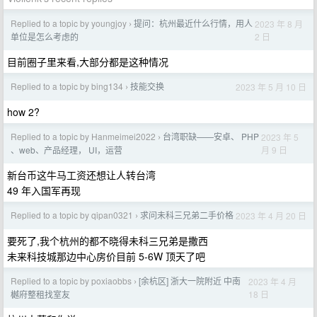
Replied to a topic by youngjoy
提问：杭州最近什么行情，用人
2023 年 8 月
›
2 日
单位是怎么考虑的
目前圈子里来看,大部分都是这种情况
Replied to a topic by bing134
技能交换
2023 年 5 月 10 日
›
how 2?
Replied to a topic by Hanmeimei2022
台湾职缺——安卓、 PHP
2023 年 5
›
月 9 日
、web、产品经理， UI，运营
新台币这牛马工资还想让人转台湾
49 年入国军再现
Replied to a topic by qipan0321
求问未科三兄弟二手价格
2023 年 4 月 20 日
›
要死了,我个杭州的都不晓得未科三兄弟是撒西
未来科技城那边中心房价目前 5-6W 顶天了吧
Replied to a topic by poxiaobbs
[余杭区] 浙大一院附近 中南
2023 年 4 月
›
18 日
樾府整租找室友