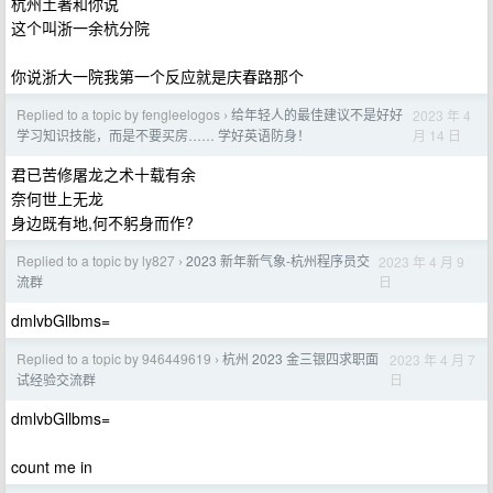
杭州土著和你说
这个叫浙一余杭分院
你说浙大一院我第一个反应就是庆春路那个
Replied to a topic by fengleelogos
给年轻人的最佳建议不是好好
2023 年 4
›
月 14 日
学习知识技能，而是不要买房…… 学好英语防身！
君已苦修屠龙之术十载有余
奈何世上无龙
身边既有地,何不躬身而作?
Replied to a topic by ly827
2023 新年新气象-杭州程序员交
2023 年 4 月 9
›
日
流群
dmlvbGllbms=
Replied to a topic by 946449619
杭州 2023 金三银四求职面
2023 年 4 月 7
›
日
试经验交流群
dmlvbGllbms=
count me in