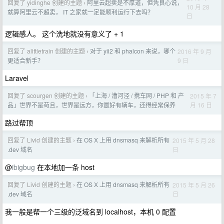
回复了 yidinghe 创建的主题
阿里云超卖是不厚道，但凭良心说，
›
10 月 28
就算阿里云不超卖， IT 之家就一定能顺利运行下去吗？
日
逻辑感人。 这个洗地就没有意义了 + 1
回复了 alittletrain 创建的主题
对于 yii2 和 phalcon 来说，哪个
2016 年 9 月
›
9 日
更适合新手？
Laravel
回复了 scourgen 创建的主题
「上海 / 漕河泾 / 携车网 / PHP 和 产
2015 年 7
›
月 16 日
品」世界不是苟且，世界是远方，你最好有辆车，还得经常保养
路过帮顶
回复了 Livid 创建的主题
在 OS X 上用 dnsmasq 来解析所有
2015 年 5 月 28
›
日
.dev 域名
@
ibigbug
在本地加一条 host
回复了 Livid 创建的主题
在 OS X 上用 dnsmasq 来解析所有
2015 年 5 月 26
›
日
.dev 域名
我一般是帮一个三级的泛域名到 localhost，本机 0 配置