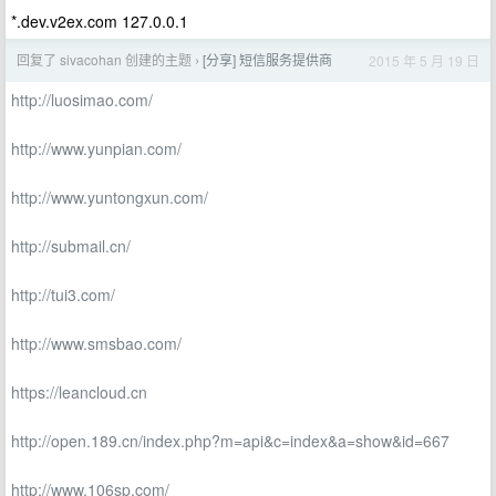
*.dev.v2ex.com 127.0.0.1
回复了 sivacohan 创建的主题
[分享] 短信服务提供商
2015 年 5 月 19 日
›
http://luosimao.com/
http://www.yunpian.com/
http://www.yuntongxun.com/
http://submail.cn/
http://tui3.com/
http://www.smsbao.com/
https://leancloud.cn
http://open.189.cn/index.php?m=api&c=index&a=show&id=667
http://www.106sp.com/