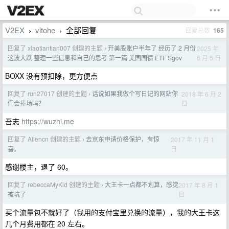
V2EX
vitohe
全部回复
回复总数
165
›
›
回复了 xiaotiantian007 创建的主题
开美股账户半年了 经历了 2 月份
2025 年
›
6 月 5 日
这波大跌 整理一些信息和自己的思考 第一篇 美国国债 ETF Sgov
BOXX 没有预扣除，更方便点
回复了 run27017 创建的主题
话说如果我做个写日记的网站你
2018 年 6 月 2
›
日
们会捧场吗？
吾志
https://wuzhi.me
回复了 Aliencn 创建的主题
去京东申请价格保护，有惊
2017 年 11 月 1
›
日
喜。
感谢楼主，退了 60。
回复了 rebeccaMyKid 创建的主题
大王卡一点都不划算，感觉
2017 年 8 月 1
›
日
被坑了
买个流量包不就好了（我用的支付宝里兑换的流量），我的大王卡这
几个月费用都在 20 左右。