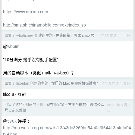
https://www.nexmo.com
http://sms.sh.chinamobile.com/qxt/index.jsp
回复了 whatisnew 创建的主题
免费邮箱，哪家 smtp 强
2015 年 5 月 11 日
›
@
wbbim
"10分滿分 幾乎沒有動手配置"
用的自动脚本（类似 mail-in-a-box）？
回复了 lisonfan 创建的主题
你们的 Mac 用哪款机械键盘？
2015 年 5 月 5 日
›
filco 87 红轴
回复了 570k 创建的主题
现在哪家第三方平台能提供微信公众
2015 年 5 月 5
›
日
号自定义菜单
@
570k
连接 ：
http://mp.weixin.qq.com/wiki/13/43de8269be54a0a6f64413e4dfa94
f39.html