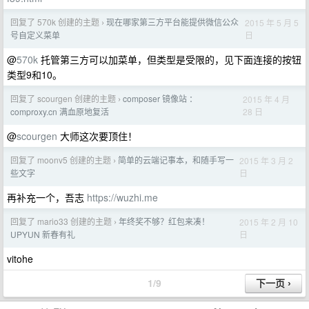
回复了 570k 创建的主题
现在哪家第三方平台能提供微信公众
2015 年 5 月 5
›
日
号自定义菜单
@
570k
托管第三方可以加菜单，但类型是受限的，见下面连接的按钮
类型9和10。
回复了 scourgen 创建的主题
composer 镜像站 ：
2015 年 4 月
›
28 日
comproxy.cn 满血原地复活
@
scourgen
大师这次要顶住！
回复了 moonv5 创建的主题
简单的云端记事本，和随手写一
2015 年 3 月 2
›
日
些文字
再补充一个，吾志
https://wuzhi.me
回复了 mario33 创建的主题
年终奖不够？红包来凑！
2015 年 2 月 10
›
日
UPYUN 新春有礼
vitohe
1/9