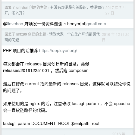
回复了 univfun 创建的主题
有没有炒港股和美股的，香港银行
2017 年 7 月
›
27 日
开户怎么开？
@
ilovehoo
麻烦发一份资料谢谢 ~ heeyer[at]
gmail.com
回复了 lmfx89 创建的主题
请教大家一个在生产环境部署代
2016 年 12 月 25
›
日
码的问题
PHP 项目的话推荐
https://deployer.org/
每次都会在 releases 目录创建新的目录，类似
releases/201612251001 ，然后跑 composer
最后在修改 current 指向最新的 releases 目录，这样就可以避免你说
的问题了。
如果使用的是 nginx 的话，注意修改 fastcgi_param ，不会 opcache
会一直软链路径的代码。
fastcgi_param DOCUMENT_ROOT $realpath_root;
2016 年