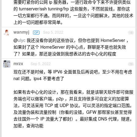
需要盯紧你的公网 ip 服务器，一道行政命令下来不许提供类似
的 turnserver/ssh tunning/frp 这些服务，不然就拔线，那你这
一切方案都行不通。而同样的，一旦这个问题解决，其他的技术
上的一切问题都非常简单。
wanmyj
Sep 5, 2022
OP
18
@
ulyc
我还没看你说的这些协议，但你也提到 HomeServer ，
如果封了这个 HomeServer 的中心点，群聊是不是也就失效
了？如果是，那还是没做到我想表达的去中心化的程度
mrzx
Sep 5, 2022
19
现在还不是时候，等 IPV6 全面普及后再说吧，至少不用在考虑
nat 问题。ipv4 不要考虑了
如果有去中心化的设计，那在我看来，就是该聊天软件即可做服
务端也可以做客户端，p2p ，并且支持很多可自定义的加密算
法，可灵活采用 TCP 或 UDP 协议。可以灵活的指定端口范围。
及流量伪装和流量控制（你看的没错，GFW 那帮家伙甚至觉得
去往国外一个 IP 流量大了都封）。最好集成 DNS 代理，隧道，
加密，查询功能