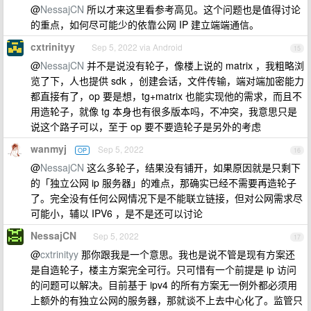
@
NessajCN
所以才来这里看参考高见。这个问题也是值得讨论
的重点，如何尽可能少的依靠公网 IP 建立端端通信。
cxtrinityy
Sep 5, 2022 via Android
15
@
NessajCN
并不是说没有轮子，像楼上说的 matrix ，我粗略浏
览了下，人也提供 sdk ，创建会话，文件传输，端对端加密能力
都直接有了，op 要是想，tg+matrix 也能实现他的需求，而且不
用造轮子，就像 tg 本身也有很多版本吗，不冲突，我意思只是
说这个路子可以，至于 op 要不要造轮子是另外的考虑
wanmyj
Sep 5, 2022
OP
16
@
NessajCN
这么多轮子，结果没有铺开，如果原因就是只剩下
的「独立公网 ip 服务器」的难点，那确实已经不需要再造轮子
了。完全没有任何公网情况下是不能联立链接，但对公网需求尽
可能小，辅以 IPV6 ，是不是还可以讨论
NessajCN
Sep 5, 2022
17
@
cxtrinityy
那你跟我是一个意思。我也是说不管是现有方案还
是自造轮子，楼主方案完全可行。只可惜有一个前提是 ip 访问
的问题可以解决。目前基于 ipv4 的所有方案无一例外都必须用
上额外的有独立公网的服务器，那就谈不上去中心化了。监管只