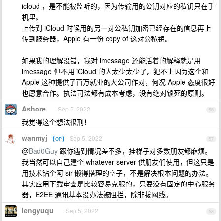
icloud ，是不能被监听的，因为传输用的公钥对应的私钥只在手
机里。
上传到 iCloud 时候用的另一对公私钥加密已经存在的信息再上
传到服务器，Apple 有一份 copy of 这对公私钥。
如果我的理解没错，我对 imessage 还能活着的解释就是用
imessage 但不用 iCloud 的人太少太少了，犯不上因为这个和
Apple 这种提供了百万就业的大公司作对，何况 Apple 态度很好
也愿意合作。执法司法都有成本考虑，没有绝对锁死的原则。
Ashore
Sep 5, 2022
56
我觉得这个想法很刑！
wanmyj
Sep 5, 2022
OP
57
@
Bad0Guy
跟你遇到情况差不多，挂梯子对多数朋友都麻烦。
我当然可以自己建个 whatever-server 供朋友们使用，但这只是
用技术钻个阿 sir 懒得搭理的空子，不是解决根本问题的办法。
其实应用下载审查是比较容易克服的，只要没有固定的中心服务
器，E2EE 通讯基本没办法被阻拦，除非拔网线。
lengyuqu
Sep 5, 2022
58