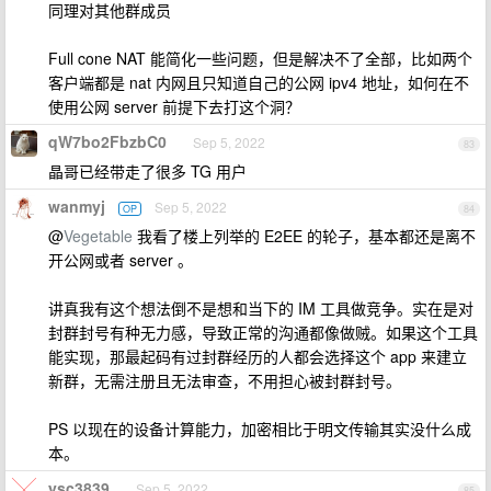
同理对其他群成员
Full cone NAT 能简化一些问题，但是解决不了全部，比如两个
客户端都是 nat 内网且只知道自己的公网 ipv4 地址，如何在不
使用公网 server 前提下去打这个洞？
qW7bo2FbzbC0
Sep 5, 2022
83
晶哥已经带走了很多 TG 用户
wanmyj
Sep 5, 2022
OP
84
@
Vegetable
我看了楼上列举的 E2EE 的轮子，基本都还是离不
开公网或者 server 。
讲真我有这个想法倒不是想和当下的 IM 工具做竞争。实在是对
封群封号有种无力感，导致正常的沟通都像做贼。如果这个工具
能实现，那最起码有过封群经历的人都会选择这个 app 来建立
新群，无需注册且无法审查，不用担心被封群封号。
PS 以现在的设备计算能力，加密相比于明文传输其实没什么成
本。
ysc3839
Sep 5, 2022
85