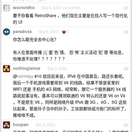
woctordho
Sep 5, 2022 via Android
31
要不你看看 RetroShare ，他们现在主要是在找人写一个现代化
的 UI
paradoxs
Sep 5, 2022
2
32
你怎么能完全去中心化？
有人在里面传播 儿`童`色`情、 恐`怖`主义活动`犯`罪 等信息，
你难道不处理？？？？？？？
nothingistrue
Sep 5, 2022
33
@
cxtrinityy
#10 就目前来说，IPv6 在中国普及，路还长着呢。
我玩一个手机游戏需要用到 V6 的线路，结果不管是家里的
WIFI 还是 手机的 4G 网络，经常断，跟它一个服务器的 V4 线
路就屁事没有。基本可以猜测联通的 V6 特么的还是 V6 on V4
，不是原生 V6 。同样是网络升级 IPv6 跟 3G 、4G 、5G 这些
比起来，那是孙子当中的孙子。工信部都快成冷衙门的标杆了，
推啥啥不成。
hoopan
Sep 5, 2022
34