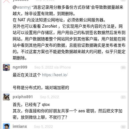
@
wanmyj
“消息记录用分散多备份方式存储”会导致数据量越来
越大，除非设置有效期，到期删除。
在 NAT 内没法知道公网地址，必须依赖公网服务器。
另外也可以看看 Zer​oNet ，它实现用户发布内容的方法是，网
站可以设置用户存储区，用户用自己的私钥签名数据然后发布到
网站，用户数据随着整个网站同步到其他客户端，用户就能在网
站中看到其他用户发布的数据，且能验证数据确实是发布者发布
的。不过这套方案也不能避免数据越来越大的问题，似乎只能定
期删除。
ngn999
Sep 5, 2022 via iPhone
86
最近在关注这个
https://keet.io/
号称是分布式的，端对端加密的
pxiphx891
Sep 5, 2022
87
首先，已经有了 qtox
其次，你直接和你的好朋友共享一个 aes 密钥，然后把文字加
密，放到微信上聊，不就行了？
imtianx
Sep 5, 2022
88