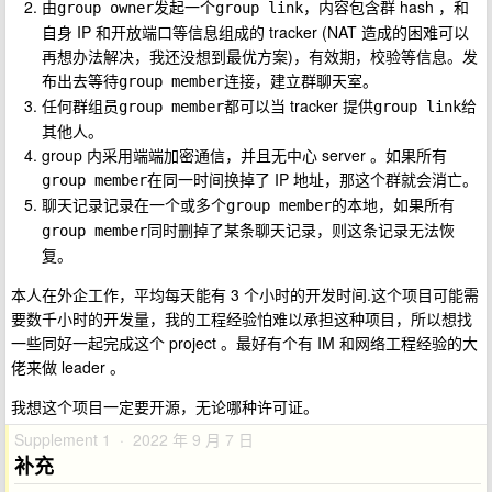
由
发起一个
，内容包含群 hash ，和
group owner
group link
自身 IP 和开放端口等信息组成的 tracker (NAT 造成的困难可以
再想办法解决，我还没想到最优方案)，有效期，校验等信息。发
布出去等待
连接，建立群聊天室。
group member
任何群组员
都可以当 tracker 提供
给
group member
group link
其他人。
group 内采用端端加密通信，并且无中心 server 。如果所有
在同一时间换掉了 IP 地址，那这个群就会消亡。
group member
聊天记录记录在一个或多个
的本地，如果所有
group member
同时删掉了某条聊天记录，则这条记录无法恢
group member
复。
本人在外企工作，平均每天能有 3 个小时的开发时间.这个项目可能需
要数千小时的开发量，我的工程经验怕难以承担这种项目，所以想找
一些同好一起完成这个 project 。最好有个有 IM 和网络工程经验的大
佬来做 leader 。
我想这个项目一定要开源，无论哪种许可证。
Supplement 1 · 2022 年 9 月 7 日
补充