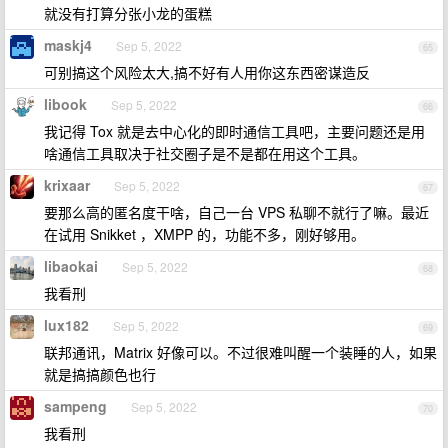
就没有打算分张小龙的蛋糕
maskj4
Sep 5, 2022
65
可别搞这个风险太大,搞不好有人用你这东西密谋造反
libook
Sep 5, 2022
66
我记得 Tox 就是去中心化的即时通信工具吧，主要问题还是用
啥通信工具取决于社交圈子是不是都在用这个工具。
krixaar
Sep 5, 2022
67
要那么高的匿名度干啥，自己一台 VPS 私聊不就行了嘛。最近
在试用 Snikket ，XMPP 的，功能不多，刚好够用。
libaokai
Sep 5, 2022
68
我看刑
lux182
Sep 5, 2022
69
联邦通讯，Matrix 好像可以。不过很难叫醒一个装睡的人，如果
就是搞搞颜色也行
sampeng
Sep 5, 2022
70
我看刑