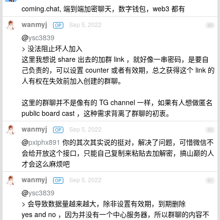
coming.chat, 端到端加密聊天，数字钱包，web3 都有
wanmyj
Sep 5, 2022
OP
89
@
ysc3839
> 没法阻止坏人加入
这里我想说 share 出去的加群 link ，就好像一串密码，是要自
己负责的，可以设置 counter 或者有效期，总之获得这个 link 的
人有权在失效前加入创建的群聊。
这里的群聊并不是像有的 TG channel 一样，如果有人想做匿名
public board cast ，这种需求背离了群聊的初衷。
wanmyj
Sep 5, 2022
OP
90
@
pxiphx891
你的其次其实说的挺对，解决了问题，可惜微信不
会给开放这个接口，只能自己复制来粘贴去加解密，搞山巅的人
才会这么麻烦吧
wanmyj
Sep 5, 2022
OP
91
@
ysc3839
> 会导致数据量越来越大，除非设置有效期，到期删除
yes and no ，因为并没有一个中心服务器，所以群聊的内容不