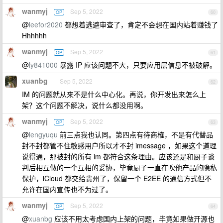
wanmyj
Sep 5, 2022
OP
60
@
leefor2020
都想着逃避审查了，肯定不会想在国内站着赚钱了
Hhhhhh
wanmyj
Sep 5, 2022
OP
61
@
ly841000
暴露 IP 应该问题不大，只要应用层信息不被破解。
xuanbg
Sep 5, 2022
62
IM 的问题就从来不是什么中心化。再说，你开发出来怎么上
架？这个问题不解决，说什么都没用啊。
wanmyj
Sep 5, 2022
OP
63
@
lengyuqu
前三点我也认同。第四点有待商榷，不是有代替品
封不封都管不住敏感用户所以才不封 imessage ，如果这个道理
说得通，那被封的所有 im 都符合这条理由。应该还是和厨子谈
判后相互做的一个互相的妥协，毕竟厨子一直在吹他产品的隐私
保护，iCloud 都交给贵州了，保留一个 E2EE 的通信方式但不
允许在国内宣传也不为过了。
wanmyj
Sep 5, 2022
OP
64
@
xuanbg
应该不用太考虑国内上架的问题，毕竟如果做开源也