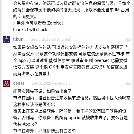
会被集中存储，终端可以选择对群交流信息的保留与否，且每个
终端只会保存属于他的群的聊天记录，所以不会比当前 IM 占用
的空间更大。
> 另外也可以看看 Zer​oNet
thanks I will check it
ltkun
Sep 5, 2022 via Android
92
如果是安卓微信的话 可以通过安装插件的方式支持加密聊天 当
然需要双方 只是这个功能还都安装 可是应该还是逃不过审核 有
个 app 可以试试看 能微信原生 躲过审查 叫 oversec 也需要微
信双方安装 这个很 OK 利用安卓无障碍模式来识别加密密文进
而解密显示在屏幕上
cesar
Sep 5, 2022 via Android
93
能否实现先不说，如果做出来了
节点在国内，挂台设备进来收集节点信息，然后挨个找人请喝茶
这种事应该不是做不出
事实上在安卓上装软件，除非是一台干净的没有国产软件的设
备，否则马上你设备上的所有 app id 就被收集去了，要么就是
伪装 App id?
节点在海外，只能祈祷没有白名单