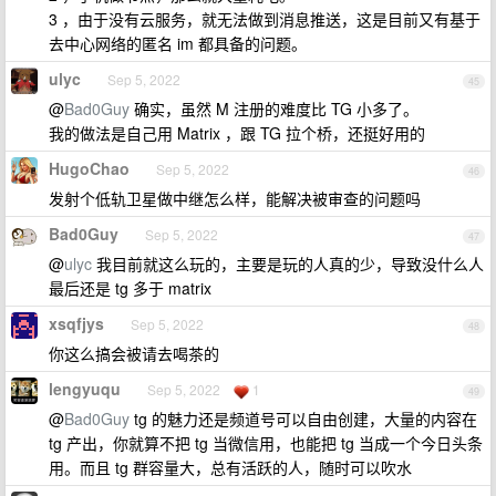
3 ，由于没有云服务，就无法做到消息推送，这是目前又有基于
去中心网络的匿名 im 都具备的问题。
ulyc
Sep 5, 2022
45
@
Bad0Guy
确实，虽然 M 注册的难度比 TG 小多了。
我的做法是自己用 Matrix ，跟 TG 拉个桥，还挺好用的
HugoChao
Sep 5, 2022
46
发射个低轨卫星做中继怎么样，能解决被审查的问题吗
Bad0Guy
Sep 5, 2022
47
@
ulyc
我目前就这么玩的，主要是玩的人真的少，导致没什么人
最后还是 tg 多于 matrix
xsqfjys
Sep 5, 2022
48
你这么搞会被请去喝茶的
lengyuqu
Sep 5, 2022
1
49
@
Bad0Guy
tg 的魅力还是频道号可以自由创建，大量的内容在
tg 产出，你就算不把 tg 当微信用，也能把 tg 当成一个今日头条
用。而且 tg 群容量大，总有活跃的人，随时可以吹水