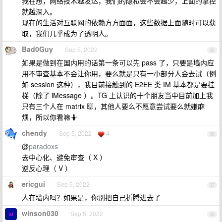
我在想，网络技术越发达，我们的隐私会不会越少，上面的掌控
就越深入。
现在的生活对互联网的依赖方方面面，这些数据上面随时可以获
取，我们几乎成为了透明人。
Bad0Guy
Sep 5, 2022
35
如果是做到在国内用的话第一条可以先 pass 了，只要是墙内应
用不审查基本不会让你用，要么就是只有一小部分人会去试（例
如 session 这种），我目前接触到的 E2EE 类 IM 基本都是要挂
梯（除了 iMessage ）。TG 上认识的十个朋友当中目前加上我
只有三个人在 matrix 聊，其他人要么不愿意尝试要么就嫌麻
烦，所以你看嘛🤷
chendy
Sep 5, 2022
4
36
@
paradoxs
去中心化、避免审查（ X ）
逆反心理（ V ）
ericgui
Sep 5, 2022
37
人在墙内吗？如果是，你别把自己折腾进去了
winson030
Sep 5, 2022
38