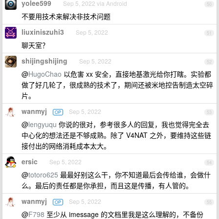
yolee599
Sep 5, 2022 via Android
50
不要用技术来解决非技术问题
liuxiniszuhi3
Sep 5, 2022
51
聊天室？
shijingshijing
Sep 5, 2022
52
@
HugoChao
以危害 xx 安全，直接地基激光给你打瞎。实验都
做了好几轮了，很成熟的技术了，期间还被米地控告制造太空碎
片。
wanmyj
Sep 5, 2022
OP
53
@
lengyuqu
你说的很对，参考很多人的回复，我也觉得完全去
中心化的想法还是不够成熟。除了 V4NAT 之外，要维持这些链
接付出的网络消耗成本太大。
ersic
Sep 5, 2022
54
@
totoro625
最最好别这么干，你不知道最后会传给谁，会做什
么。最后的责任都是你承担，而且这是传播，有人管的。
wanmyj
Sep 5, 2022
OP
55
@
F798
至少从 imessage 的文档里我是这么理解的，不备份