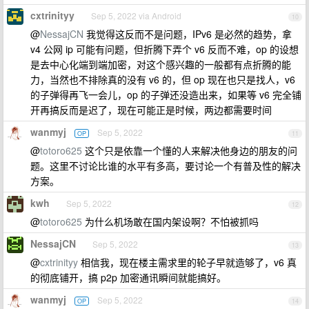
cxtrinityy
Sep 5, 2022 via Android
10
@
NessajCN
我觉得这反而不是问题，IPv6 是必然的趋势，拿
v4 公网 ip 可能有问题，但折腾下弄个 v6 反而不难，op 的设想
是去中心化端到端加密，对这个感兴趣的一般都有点折腾的能
力，当然也不排除真的没有 v6 的，但 op 现在也只是找人，v6
的子弹得再飞一会儿，op 的子弹还没造出来，如果等 v6 完全铺
开再搞反而是迟了，现在可能正是时候，两边都需要时间
wanmyj
Sep 5, 2022
OP
11
@
totoro625
这个只是依靠一个懂的人来解决他身边的朋友的问
题。这里不讨论比谁的水平有多高，要讨论一个有普及性的解决
方案。
kwh
Sep 5, 2022
12
@
totoro625
为什么机场敢在国内架设啊？不怕被抓吗
NessajCN
Sep 5, 2022
13
@
cxtrinityy
相信我，现在楼主需求里的轮子早就造够了，v6 真
的彻底铺开，搞 p2p 加密通讯瞬间就能搞好。
wanmyj
Sep 5, 2022
OP
14