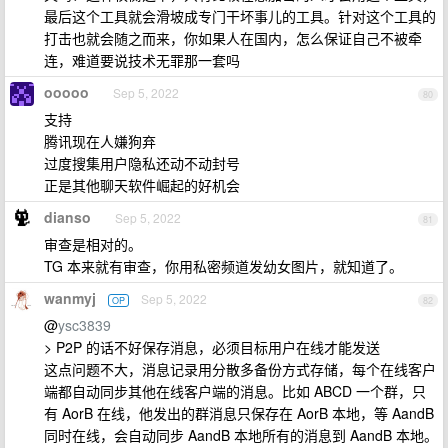
最后这个工具就会滑坡成专门干坏事儿的工具。针对这个工具的
打击也就会随之而来，你如果人在国内，怎么保证自己不被牵
连，难道要说技术无罪那一套吗
ooooo
Sep 5, 2022
80
支持
腾讯现在人嫌狗弃
过度搜集用户隐私还动不动封号
正是其他聊天软件崛起的好机会
dianso
Sep 5, 2022
81
审查是相对的。
TG 本来就有审查，你用私密频道发幼女图片，就知道了。
wanmyj
Sep 5, 2022
OP
82
@
ysc3839
> P2P 的话不好保存消息，必须目标用户在线才能发送
这点问题不大，消息记录用分散多备份方式存储，每个在线客户
端都自动同步其他在线客户端的消息。比如 ABCD 一个群，只
有 AorB 在线，他发出的群消息只保存在 AorB 本地，等 AandB
同时在线，会自动同步 AandB 本地所有的消息到 AandB 本地。