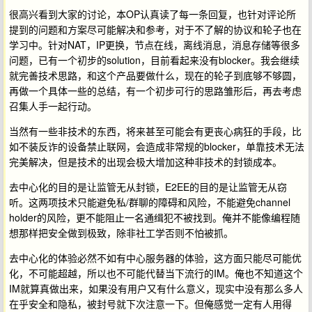
很高兴看到大家的讨论，本OP认真读了每一条回复，也针对评论所
提到的问题和方案尽可能解决和参考，对于不了解的协议和轮子也在
学习中。针对NAT，IP更换，节点在线，离线消息，消息存储等很多
问题，已有一个初步的solution，目前看起来没有blocker。我会继续
就完善技术思路，和这个产品要做什么，现在的轮子到底够不够圆，
再做一个具体一些的总结，有一个初步可行的思路雏形后，再去考虑
召集人手一起行动。
当然有一些非技术的东西，将来甚至可能会有更丧心病狂的手段，比
如不装反诈的设备禁止联网，会造成非常规的blocker，单靠技术无法
完美解决，但是技术的出现会极大增加这种非技术的封锁成本。
去中心化的目的是让监管无从封锁，E2EE的目的是让监管无从窃
听。这两项技术只能避免私/群聊的障碍和风险，不能避免channel
holder的风险，更不能阻止一名通缉犯不被找到。俺并不能像编程随
想那样把安全做到极致，除非社工学否则不怕被抓。
去中心化的体验必然不如有中心服务器的体验，这方面只能尽可能优
化，不可能超越，所以也不可能代替当下流行的IM。俺也不知道这个
IM就算真做出来，如果没有用户又有什么意义，现实中没有那么多人
在乎安全和隐私，被封号就下次注意一下。但俺感觉一定有人用得