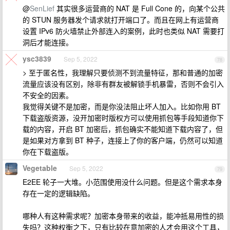
@
SenLief
其实很多运营商的 NAT 是 Full Cone 的，向某个公共
的 STUN 服务器发个请求就打开端口了。而且在网上有运营商
设置 IPv6 防火墙禁止外部连入的案例，此时也类似 NAT 需要打
洞后才能连接。
ysc3839
Sep 5, 2022
78
> 至于匿名性，我理解只要侦测不到流量特征，那和普通的加密
流量应该没有区别，除非有群友被解锁手机暴雷，否则不会引入
不安全的因素。
我觉得关键不是加密，而是你没法阻止坏人加入。比如你用 BT
下载盗版资源，没开加密时版权方可以使用抓包等手段知道你下
载的内容，开启 BT 加密后，抓包确实不能知道下载内容了，但
是如果对方拿到 BT 种子，连接上了你的客户端，仍然可以知道
你在下载盗版。
Vegetable
Sep 5, 2022
79
E2EE 轮子一大堆。小范围使用没什么问题。但是这个需求本身
存在一定的逻辑缺陷。
哪种人有这种需求呢？加密本身带来的收益，能冲抵易用性的损
失吗？这种权衡之下，只有比较在意加密的人才会用这个工具，