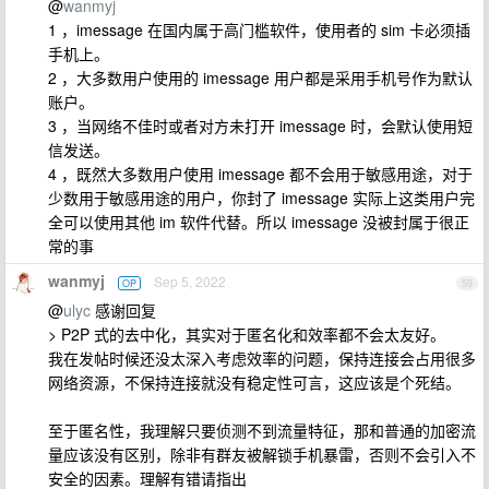
@
wanmyj
1 ，imessage 在国内属于高门槛软件，使用者的 sim 卡必须插
手机上。
2 ，大多数用户使用的 imessage 用户都是采用手机号作为默认
账户。
3 ，当网络不佳时或者对方未打开 imessage 时，会默认使用短
信发送。
4 ，既然大多数用户使用 imessage 都不会用于敏感用途，对于
少数用于敏感用途的用户，你封了 imessage 实际上这类用户完
全可以使用其他 im 软件代替。所以 imessage 没被封属于很正
常的事
wanmyj
Sep 5, 2022
OP
59
@
ulyc
感谢回复
> P2P 式的去中化，其实对于匿名化和效率都不会太友好。
我在发帖时候还没太深入考虑效率的问题，保持连接会占用很多
网络资源，不保持连接就没有稳定性可言，这应该是个死结。
至于匿名性，我理解只要侦测不到流量特征，那和普通的加密流
量应该没有区别，除非有群友被解锁手机暴雷，否则不会引入不
安全的因素。理解有错请指出