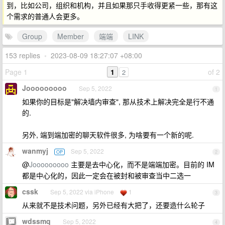
到，比如公司，组织和机构，并且如果那只手收得更紧一些，那有这
个需求的普通人会更多。
Group
Member
端端
LINK
153 replies
•
2023-08-09 18:27:07 +08:00
Page 1
1
of 2
2
Jooooooooo
Sep 5, 2022
1
如果你的目标是"解决墙内审查", 那从技术上解决完全是行不通
的.
另外, 端到端加密的聊天软件很多, 为啥要有一个新的呢.
wanmyj
Sep 5, 2022
OP
2
@
Jooooooooo
主要是去中心化，而不是端端加密。目前的 IM
都是中心化的，因此一定会在被封和被审查当中二选一
cssk
Sep 5, 2022 via iPhone
1
3
从来就不是技术问题，另外已经有大把了，还要造什么轮子
wdssmq
Sep 5, 2022
4