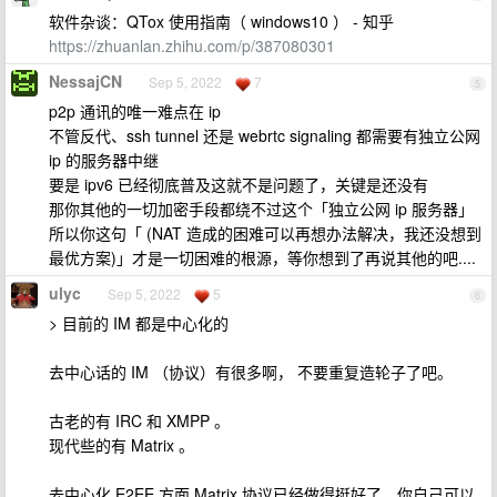
软件杂谈：QTox 使用指南（ windows10 ） - 知乎
https://zhuanlan.zhihu.com/p/387080301
NessajCN
Sep 5, 2022
7
5
p2p 通讯的唯一难点在 ip
不管反代、ssh tunnel 还是 webrtc signaling 都需要有独立公网
ip 的服务器中继
要是 ipv6 已经彻底普及这就不是问题了，关键是还没有
那你其他的一切加密手段都绕不过这个「独立公网 ip 服务器」
所以你这句「 (NAT 造成的困难可以再想办法解决，我还没想到
最优方案)」才是一切困难的根源，等你想到了再说其他的吧....
ulyc
Sep 5, 2022
5
6
> 目前的 IM 都是中心化的
去中心话的 IM （协议）有很多啊， 不要重复造轮子了吧。
古老的有 IRC 和 XMPP 。
现代些的有 Matrix 。
去中心化 E2EE 方面 Matrix 协议已经做得挺好了，你自己可以