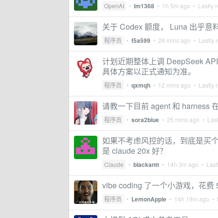
OpenAI
•
lm1368
•
1h 5m ago
• Lastly r
关于 Codex 额度， Luna 出乎
程序员
•
f5a599
•
26 mins ago
• Lastly 
计划近期整体上调 DeepSeek
具体方案以正式通知为准。
程序员
•
qxmqh
•
12 mins ago
• Lastly 
请教一下目前 agent 和 harne
程序员
•
sora2blue
•
25 mins ago
• Last
如果不考虑风控的话，到底是买个 claude
是 claude 20x 好？
Claude
•
blackantt
•
14h 3m ago
• Lastl
vibe coding 了一个小游戏，花
程序员
•
LemonApple
•
14h 19m ago
• L