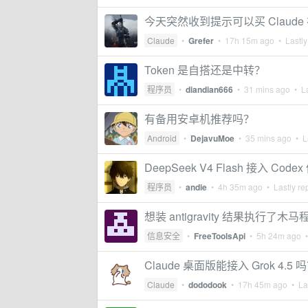
今天突然收到提示可以买 Claude
Claude
•
Grefer
•
17h 15m ago
• Lastly
Token 是自搭还是中转？
程序员
•
diandian666
•
31 mins ago
• La
有备用安卓机推荐吗？
Android
•
DejavuMoe
•
35 mins ago
• La
DeepSeek V4 Flash 接入 Cod
程序员
•
andie
•
4h 35m ago
• Lastly re
想装 antigravity 结果执行了木马
信息安全
•
FreeToolsApi
•
5h 24m ago
•
Claude 桌面版能接入 Grok 4.5 
Claude
•
dododook
•
17h 45m ago
• Las