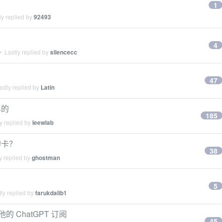
1
y replied by
92493
4
 Lastly replied by
silencecc
47
stly replied by
Latin
年的
185
y replied by
leewlab
的卡？
38
y replied by
ghostman
5
ly replied by
farukdalib1
的 ChatGPT 订阅
45