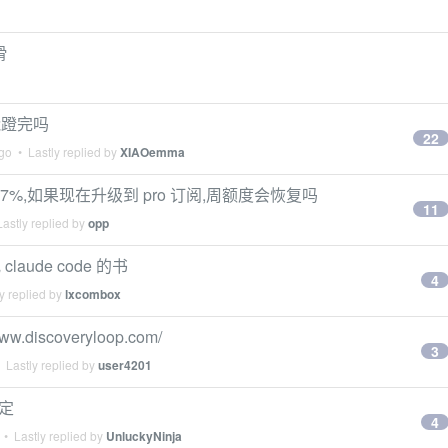
滑
的能蹬完吗
22
go
• Lastly replied by
XIAOemma
 7%,如果现在升级到 pro 订阅,周额度会恢复吗
11
astly replied by
opp
laude code 的书
4
y replied by
lxcombox
ww.discoveryloop.com/
3
 Lastly replied by
user4201
稳定
4
• Lastly replied by
UnluckyNinja