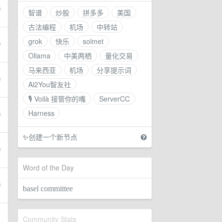
智谱
炒股
拼多多
美国
古法编程
机场
中转站
grok
快乐
solmet
Ollama
中美两栖
量化交易
马来西亚
机场
分享提示词
Ai2You智友社
🎙 Voilà 接管你的嘴
ServerCC
Harness
✨
创建一个新节点
Word of the Day
basel committee
Community Stats