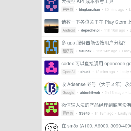
大模型 API 成本参考工具
程序员
•
bingkunzhao
•
30 mins ago
• La
请教一下各位关于在 Play Store 
Android
•
depechetoi
•
11h 16m ago
• L
多 gpu 服务器能否按用户分组？
程序员
•
Saunak
•
15h 14m ago
• Lastly
codex 可以直接调用 opencode go 
OpenAI
•
shuck
•
12 mins ago
• Lastly 
收 Adsense 老号（大于 2 年）
Google
•
aidenh5web
•
2h 13m ago
• La
微信输入法的产品经理到底有没
程序员
•
SS945
•
1h 18m ago
• Lastly r
在 sm8x (A100, A6000, 3090/409