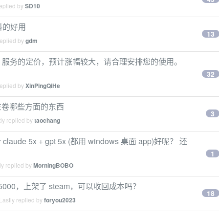
eplied by
SD10
意料的好用
13
replied by
gdm
 API 服务的定价，预计涨幅较大，请合理安排您的使用。
32
replied by
XinPingQiHe
ss 在卷哪些方面的东西
3
ly replied by
taochang
 5x + gpt 5x (都用 windows 桌面 app)好呢？ 还
1
y replied by
MorningBOBO
费 5000，上架了 steam，可以收回成本吗？
18
astly replied by
foryou2023