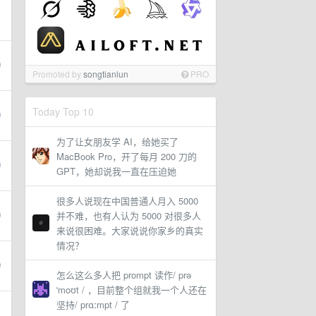
Promoted by
songtianlun
PRO
Today Top 10
为了让女朋友学 AI，给她买了
MacBook Pro，开了每月 200 刀的
GPT，她却说我一直在压迫她
很多人说现在中国普通人月入 5000
并不难，也有人认为 5000 对很多人
来说很困难。大家说说你家乡的真实
情况？
怎么这么多人把 prompt 读作/ prə
ˈmoʊt / ，目前整个组就我一个人还在
坚持/ prɑːmpt / 了