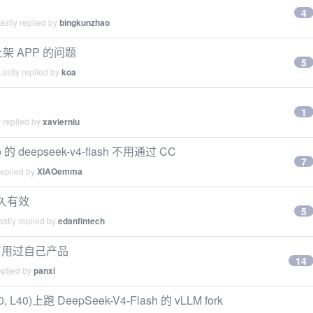
4
stly replied by
bingkunzhao
上架 APP 的问题
5
astly replied by
koa
1
 replied by
xavierniu
的 deepseek-v4-flash 不用通过 CC
7
replied by
XIAOemma
永久有效
5
stly replied by
edanfintech
有用过自己产品
14
eplied by
panxi
0, L40)上跑 DeepSeek-V4-Flash 的 vLLM fork