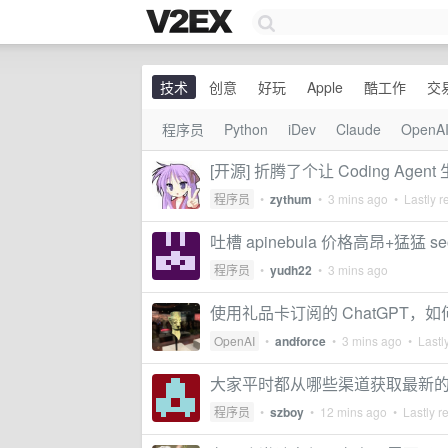
技术
创意
好玩
Apple
酷工作
交
程序员
Python
iDev
Claude
OpenA
[开源] 折腾了个让 Coding Ag
程序员
•
zythum
•
3 mins ago
• Lastly r
吐槽 apinebula 价格高昂+猛猛 se
程序员
•
yudh22
•
3 mins ago
使用礼品卡订阅的 ChatGPT，
OpenAI
•
andforce
•
3 mins ago
• Lastly
大家平时都从哪些渠道获取最新的 
程序员
•
szboy
•
12 mins ago
• Lastly r