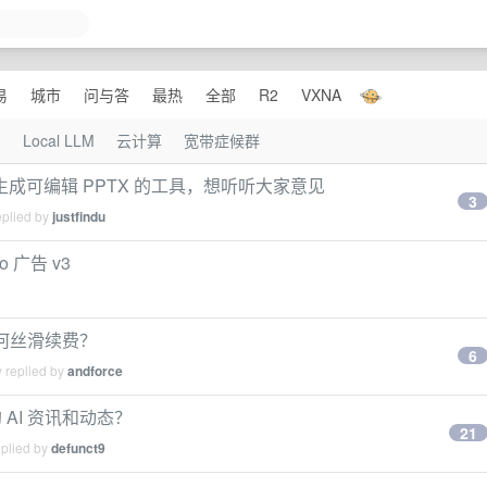
易
城市
问与答
最热
全部
R2
VXNA
I
Local LLM
云计算
宽带症候群
ent 生成可编辑 PPTX 的工具，想听听大家意见
3
eplied by
justfindu
o 广告 v3
如何丝滑续费？
6
 replied by
andforce
AI 资讯和动态？
21
eplied by
defunct9