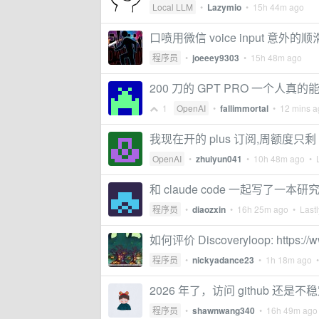
Local LLM
•
Lazymio
•
15h 44m ago
口喷用微信 voice input 意外的顺
程序员
•
joeeey9303
•
15h 48m ago
200 刀的 GPT PRO 一个人真
1
OpenAI
•
fallimmortal
•
12 mins a
我现在开的 plus 订阅,周额度只剩
OpenAI
•
zhuiyun041
•
10h 48m ago
• L
和 claude code 一起写了一本研究 c
程序员
•
diaozxin
•
16h 25m ago
• Lastl
如何评价 Discoveryloop: https://w
程序员
•
nickyadance23
•
1h 18m ago
•
2026 年了，访问 github 还是不
程序员
•
shawnwang340
•
16h 49m ago