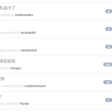
 礼品卡了
4
 replied by
niubilewodev
4
stly replied by
farukdalib1
8
stly replied by
383394544
ex 体验如何
20
plied by
hongye
程序
10
 Lastly replied by
xuejianxianzun
吗？
1
tly replied by
Tiande