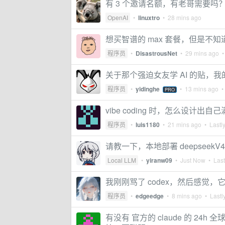
有 3 个邀请名额，有老哥需要吗
OpenAI
•
linuxtro
•
28 mins ago
想买智谱的 max 套餐，但是不知
程序员
•
DisastrousNet
•
29 mins ago
• 
关于那个强迫女友学 AI 的贴，我的
程序员
•
yidinghe
•
13 mins ago
• 
PRO
vibe coding 时，怎么设计出自
程序员
•
luis1180
•
21 mins ago
• Lastly
请教一下，本地部署 deepseekV
Local LLM
•
yiranw09
•
Just Now
• Last
我刚刚骂了 codex，然后感觉
程序员
•
edgeedge
•
8 mins ago
• Lastly
有没有 官方的 claude 的 2