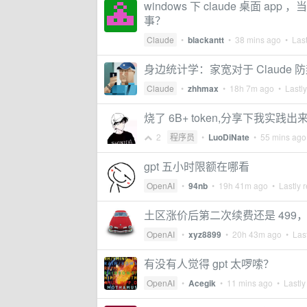
windows 下 claude 桌面
事？
Claude
•
blackantt
•
38 mins ago
• Last
身边统计学：家宽对于 Claude
Claude
•
zhhmax
•
18h 7m ago
• Lastly
烧了 6B+ token,分享下我实践出来
2
程序员
•
LuoDiNate
•
55 mins ago
gpt 五小时限额在哪看
OpenAI
•
94nb
•
19h 41m ago
• Lastly r
土区涨价后第二次续费还是 499
OpenAI
•
xyz8899
•
20h 43m ago
• Last
有没有人觉得 gpt 太啰嗦？
OpenAI
•
Acegik
•
11 mins ago
• Lastly