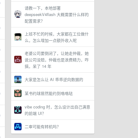
请教一下，本地部署
deepseekV4flash 大概需要什么样的
配置需求？
上班不忙的时候，大家都在工位做什
么，怎么增加一点额外收入呢
老婆公司要倒闭了，让她走仲裁，她
说公司没赔，仲裁也是浪费精力，咋
搞，呆了 14 年
大家是怎么让 AI 乖乖逆向数据的
某书约球居然能约到咯咯哒
vibe coding 时，怎么设计出自己满意
的前端 UI？
二审可能有转机吗？