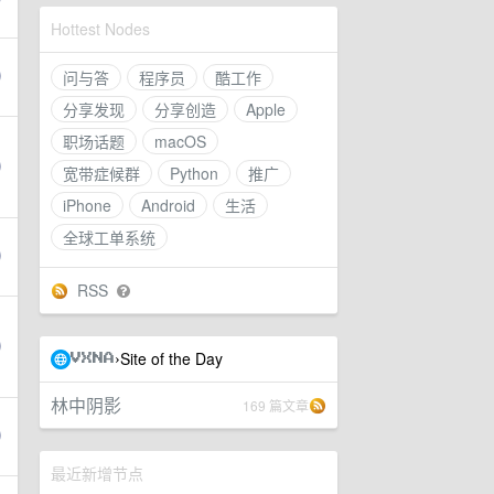
Hottest Nodes
问与答
程序员
酷工作
分享发现
分享创造
Apple
职场话题
macOS
宽带症候群
Python
推广
iPhone
Android
生活
全球工单系统
RSS
Site of the Day
›
VXNA
林中阴影
169 篇文章
最近新增节点