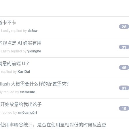
？
道卡不卡
28
Lastly replied by
defaw
观点是 AI 确实有用
31
Lastly replied by
yidinghe
己满意的前端 UI？
45
 replied by
KarlDai
4flash 大概需要什么样的配置需求？
81
ly replied by
clemente
，它开始故意给我出岔子
19
 replied by
rm0gang0rf
4h 全球使用率峰谷统计，是否在使用量相对低的时候反应更