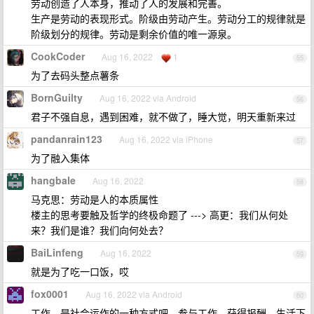
劳动创造了人本身，推动了人的发展和完善。
生产是劳动的表现形式。阶级由劳动产生。劳动分工的规律就是
阶级划分的规律。劳动是剩余价值的唯一源泉。
CookCoder
Aug 16, 2022
1
55
为了去码头整点薯条
BornGuilty
Aug 16, 2022 via Android
56
君子不强自息，遇到困难，就不做了，睡大觉，明天重新来过
pandanrain123
Aug 16, 2022 via iPhone
57
为了融入集体
hangbale
Aug 16, 2022
58
马克思：劳动是人的本质属性
楼主的思考要触及哲学的终极命题了 ---> 高更：我们从何处
来？我们是谁？我们向何处去？
BaiLinfeng
Aug 16, 2022
59
就是为了吃一口饭，哎
fox0001
Aug 16, 2022 via Android
60
工作，是社会运作的一种方式吧。参与工作，获得报酬，生活下