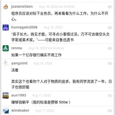
justanetizen
Aug 16, 2022 via Android
67
程序员应该对标下业务员，再来看看为什么工作，为什么不开
心。
huntagain2008
Aug 16, 2022
68
“孩子长大，倘无才能，可寻点小事情过活，万不可去做空头文
学家或美术家。”——可能来自鲁迅遗书
renmu
Aug 16, 2022 via Android
69
如果一个亿存银行确实不用工作
yangxin0
Aug 16, 2022
70
活着
其实这个也看你个人对于物质的追求，我有同学流浪了一年，日
子也很舒服
sun1993
Aug 17, 2022
71
赚够钱躺平（我的标准是攒够 500w ）
windeaker
Aug 17, 2022
72