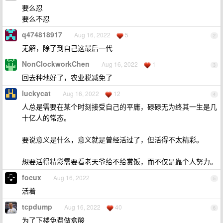
要么忍
要么不忍
q474818917
Aug 16, 2022
5
2
无解，除了到自己这最后一代
NonClockworkChen
Aug 16, 2022
1
3
回去种地好了，农业税减免了
luckycat
Aug 16, 2022
12
4
人总是需要在某个时刻接受自己的平庸，碌碌无为终其一生是几
十亿人的常态。
要说意义是什么，意义就是曾经活过了，但活得不太精彩。
想要活得精彩需要看老天爷给不给赏饭，而不仅是靠个人努力。
focux
Aug 16, 2022
5
活着
tcpdump
Aug 16, 2022
40
6
为了下楼免费做盒酸