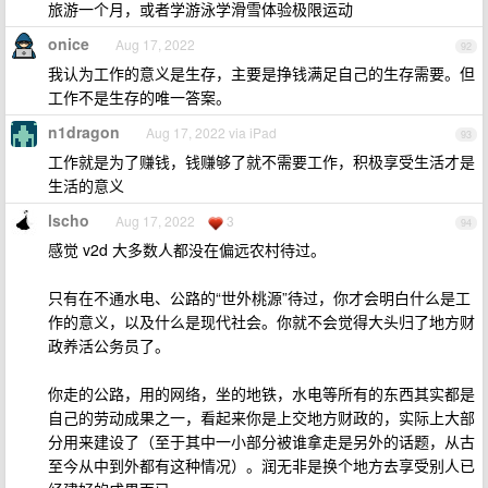
旅游一个月，或者学游泳学滑雪体验极限运动
onice
Aug 17, 2022
92
我认为工作的意义是生存，主要是挣钱满足自己的生存需要。但
工作不是生存的唯一答案。
n1dragon
Aug 17, 2022 via iPad
93
工作就是为了赚钱，钱赚够了就不需要工作，积极享受生活才是
生活的意义
lscho
Aug 17, 2022
3
94
感觉 v2d 大多数人都没在偏远农村待过。
只有在不通水电、公路的“世外桃源”待过，你才会明白什么是工
作的意义，以及什么是现代社会。你就不会觉得大头归了地方财
政养活公务员了。
你走的公路，用的网络，坐的地铁，水电等所有的东西其实都是
自己的劳动成果之一，看起来你是上交地方财政的，实际上大部
分用来建设了（至于其中一小部分被谁拿走是另外的话题，从古
至今从中到外都有这种情况）。润无非是换个地方去享受别人已