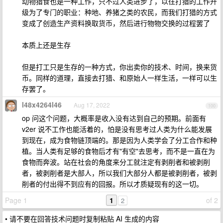
动物猎食也是一种工作，只不过人类进步了，以往打猎的工作升
级为了专门的职业：种地、养猪之类的农民，而我们打猎的方式
变成了创造生产资料换取货币，然后进行物物交换的过程罢了
本质上还是生存
但是打工只是生存的一种方式，你出卖你的技术、时间，换来货
币。同样的道理，直接去打猎、和原始人一样生活，一样可以生
存罢了。
l48x4264l46
Aug 17, 2022
100
op 问这个问题，大概率是收入没有达到自己的预期。前面有
v2er 说不工作也能活着的，怕是没有思考过人类为什么能发展
到现在，成为食物链顶端的。那是因为人类学会了分工合作和种
植。当人类有足够的食物后才有"有空"去思考，而不是一直在为
食物而奔波。站在社会的角度来分工就注定有剥削者和被剥削
者，被剥削者是大部人，所以我们大部分人都是被剥削者，被剥
削者的付出得不到应有的回报。所以才质疑现有的这一切。
Page 1
1
of 2
2
• 请不要在回答技术问题时复制粘贴 AI 生成的内容