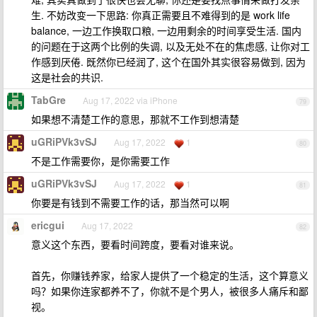
生. 不妨改变一下思路: 你真正需要且不难得到的是 work life
balance, 一边工作换取口粮, 一边用剩余的时间享受生活. 国内
的问题在于这两个比例的失调, 以及无处不在的焦虑感, 让你对工
作感到厌倦. 既然你已经润了, 这个在国外其实很容易做到, 因为
这是社会的共识.
TabGre
Aug 17, 2022 via iPhone
79
如果想不清楚工作的意思，那就不工作到想清楚
uGRiPVk3vSJ
Aug 17, 2022
1
80
不是工作需要你，是你需要工作
uGRiPVk3vSJ
Aug 17, 2022
1
81
你要是有钱到不需要工作的话，那当然可以啊
ericgui
Aug 17, 2022
82
意义这个东西，要看时间跨度，要看对谁来说。
首先，你赚钱养家，给家人提供了一个稳定的生活，这个算意义
吗？如果你连家都养不了，你就不是个男人，被很多人痛斥和鄙
视。